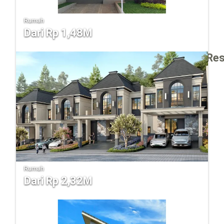
Rumah
Dari Rp 1,48M
Kota Legenda Bekasi – Bima Groove Res
Rumah
Dari Rp 2,32M
Rancamaya Golf Estate - Burgundy