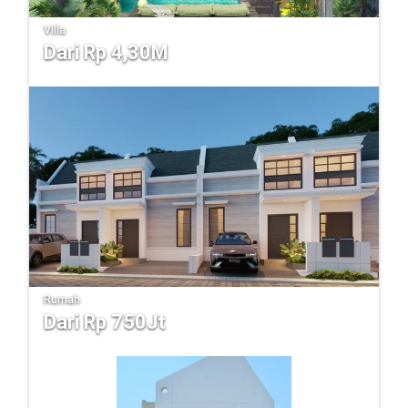
Villa
Dari Rp 4,30M
Suku Residences
Rumah
Dari Rp 750Jt
Taman Jivva Kemlaten Residence