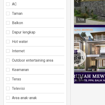
AC
Taman
1
/
18
Balkon
Dapur lengkap
Hot water
Internet
Outdoor entertaining area
Keamanan
1
/
9
Teras
Televisi
Area anak-anak