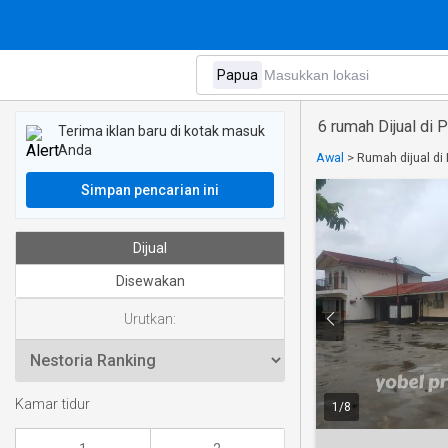
6 rumah Dijual di 
Terima iklan baru di kotak masuk
Anda
Awal
>
Rumah dijual di
Simpan pencarian ini
Dijual
Disewakan
Urutkan:
Kamar tidur
1
/
8