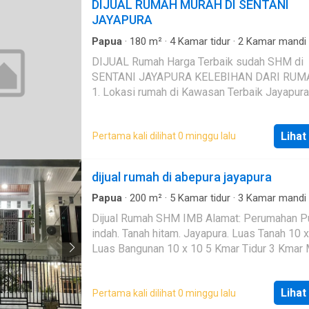
DIJUAL RUMAH MURAH DI SENTANI
1 unit Rumah: 3 KT + 2 KM - Ada perabot: semua
JAYAPURA
seisinya - Listrik (watt): lampu ada 3 meteran di cafe
33 rb watt vib 13,500 watt biliard 16,500 watt - Ai
Papua
·
180
m²
·
4
Kamar tidur
·
2
Kamar mandi
Rumah
pdam/sumur: PDAM + Sumur - Parkiran luas Jika
DIJUAL Rumah Harga Terbaik sudah SHM di
anda ingin mendapat bantuan untuk menjual p
SENTANI JAYAPURA KELEBIHAN DARI RUMAHNYA :
atau ingin konsultasi dalam membeli properti
1. Lokasi rumah di Kawasan Terbaik Jayapura 2
dapat menghubungi saya di alamat atau nomo
Akses Kemana-mana serba dekat 3. Kapasitas parkir
tertera.
bisa hingga 2 mobil 4. Tata Ruang yang leluasa dan
Lihat
Pertama kali dilihat 0 minggu lalu
lapang 5. Lebar jalan bisa untuk 2 mobil 6. Siap Huni
7. Dokumen surat rumah tersedia lengkap dan
Segera survey agar tidak bersaing dengan
dijual rumah di abepura jayapura
calon buyer lainnya.
Papua
·
200
m²
·
5
Kamar tidur
·
3
Kamar mandi
Rumah
·
AC
·
Balkon
·
Garasi
·
Dapur lengkap
·
T
Dijual Rumah SHM IMB Alamat: Perumahan Puri
Hot water
·
Internet
·
Outdoor entertaining area
·
indah. Tanah hitam. Jayapura. Luas Tanah 10 x 12
Keamanan
·
Teras
·
Televisi
·
Halaman
Luas Bangunan 10 x 10 5 Kmar Tidur 3 Kmar Mandi
Caort Atap terbuka R. Tamu R. Kluarga Kitchen Set
Listrik 2.200 Watt Air Sumur bor
Lihat
Pertama kali dilihat 0 minggu lalu