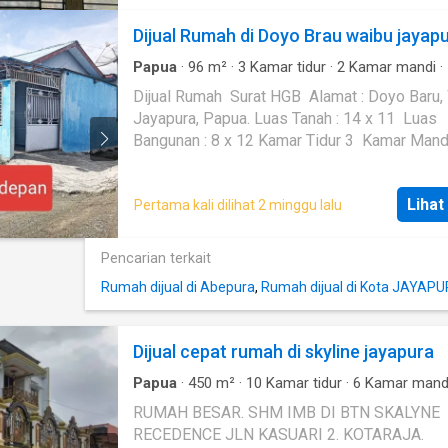
Dijual Rumah di Doyo Brau waibu jayap
Papua
·
96
m²
·
3
Kamar tidur
·
2
Kamar mandi
·
·
Garasi
·
Setengah terpisah
Dijual Rumah Surat HGB Alamat : Doyo Baru, WAIBU,
Jayapura, Papua. Luas Tanah : 14 x 11 Luas
Bangunan : 8 x 12 Kamar Tidur 3 Kamar Mandi 2
Ruang Tamu Ruang Kluarga Garasi 2 (mobil motor)
Dapur Daya Listrik 2.200/rumah Air sumur bor
Lihat
Pertama kali dilihat 2 minggu lalu
Perabotan : Sofa 2 set, meja tv 2, meja makan
lemari pakaian olympic 3, AC 3 unit.
Pencarian terkait
Rumah dijual di Abepura
,
Rumah dijual di Kota JAYAP
Dijual cepat rumah di skyline jayapura
Papua
·
450
m²
·
10
Kamar tidur
·
6
Kamar mand
Rumah
·
AC
·
Balkon
·
Garasi
·
Area anak-anak
·
RUMAH BESAR. SHM IMB DI BTN SKALYNE
lengkap
·
Taman
·
Hot water
·
Internet
·
Outdoor
RECEDENCE JLN KASUARI 2. KOTARAJA.
entertaining area
·
Teras
·
Televisi
·
Kabel video