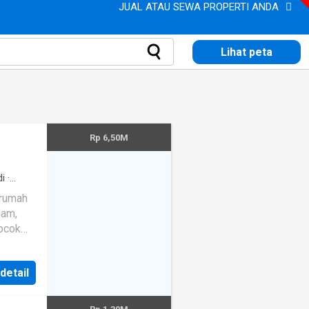
JUAL ATAU SEWA PROPERTI ANDA
Lihat peta
Rp 6,50M
i
·
lam,
ocok
kasi
a
 detail