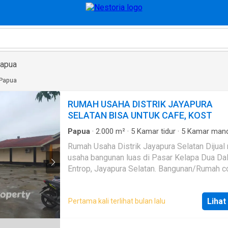
Papua
 Papua
RUMAH USAHA DISTRIK JAYAPURA
SELATAN BISA UNTUK CAFE, KOST
Papua
·
2.000
m²
·
5
Kamar tidur
·
5
Kamar mand
Rumah
Rumah Usaha Distrik Jayapura Selatan Dijual rumah
usaha bangunan luas di Pasar Kelapa Dua Da
Entrop, Jayapura Selatan. Bangunan/Rumah c
untuk usaha Cafe, Kos dan Rumah Tinggal. Lo
strategis dekat dengan Jalan Raya Klp 2, Ray
Lihat
Pertama kali terlihat bulan lalu
Abepura. Tempat makan dan lain-lain. Spesifikasi : -
LT: 2000 (50x40) m² - LB: 457m² - Bangunan 1 lantai
- Kamar: 10 mess, 8 kamar kost - WC 5 untuk umum -