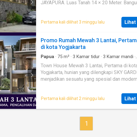
JAYAPURA. Luas Tanah 14 × 20 Meter. Bangunan 2
Lantai 10 kmar Tidur 6 Kmar Mandi Teras Garasi 2
mobil Ruang Tamu Ruang Kluarga Kitchen Set Kolam
Lihat
Pertama kali dilihat 3 minggu lalu
ikan. Garasi Mobil. Halaman Rumah. (Bonus isi rumah
Komplit) bisa langsung cek kerumah. terima 
Promo Rumah Mewah 3 Lantai, Pertam
di kota Yogjakarta
Papua
·
75
m²
·
3
Kamar tidur
·
3
Kamar mandi
·
Perumahan
·
Garasi
·
Taman
·
AC
·
Keamanan
Town House Mewah 3 Lantai, Pertama di kot
Yogjakarta, hunian yang dilengkapi SKY GAR
menjadikan sesuatu yang spesial dan moder
dengan konsep Milineal untuk mendapatkan 
pemandangan yang indah. Lokasi Strategis Banget :
Lihat
Pertama kali dilihat 2 minggu lalu
Dikelilingi oleh Universitas dan Sekolah Tern
Yogyakarta, juga fasilitas sosial serta dekat
lokasi Pariwisata Yogjakarta. Bonus Berlaku Bulan
April 2021 : 1. Hadiah langsung Hp Samsung 
1
Iphone 12. (* syarat dan ketentuan berlaku) 2.
yang menarik senilai Rp. 60 juta-an berupa: -