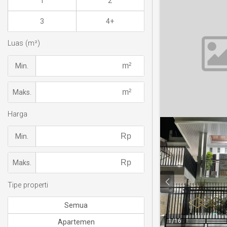
1
2
3
4+
Luas (m²)
Min.
Maks.
Harga
Min.
Maks.
Tipe properti
Semua
1
/
16
Apartemen