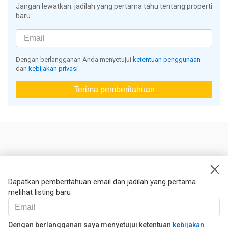
Jangan lewatkan: jadilah yang pertama tahu tentang properti
baru
Dengan berlangganan Anda menyetujui
ketentuan penggunaan
dan
kebijakan privasi
Terima pemberitahuan
Nestoria
Kontak kami
Dapatkan pemberitahuan email dan jadilah yang pertama
melihat listing baru
Hukum
Syarat dan ketentuan
Kebijakan privasi
Dengan berlangganan saya menyetujui ketentuan
kebijakan