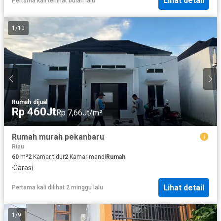
Lihat detail
Pertama kali terlihat bulan lalu
1
/
10
Rumah
·
dijual
Rp 460Jt
Rp 7,66Jt/m²
Rumah murah pekanbaru
Riau
60
m²
2
Kamar tidur
2
Kamar mandi
Rumah
·
Garasi
Lihat detail
Pertama kali dilihat 2 minggu lalu
1
/
9