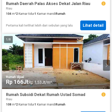
Rumah Daerah Palas Akses Dekat Jalan Riau
Riau
104
m²
2
Kamar tidur
1
Kamar mandi
Rumah
Lihat detail
Pertama kali terlihat lebih dari sebulan yang lalu
1
/
8
Rumah
·
dijual
Rp 166Jt
Rp 1,53Jt/m²
Rumah Subsidi Dekat Rumah Ustad Somad
Riau
108
m²
2
Kamar tidur
1
Kamar mandi
Rumah