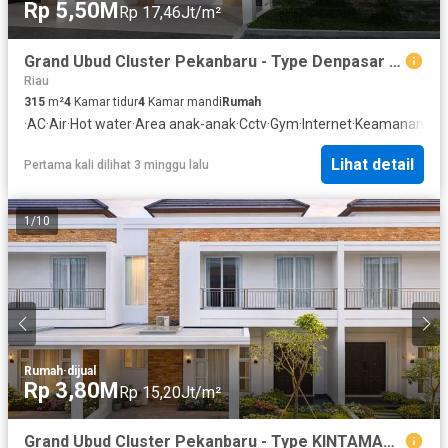
Rp 5,50M
Rp 17,46Jt/m²
Grand Ubud Cluster Pekanbaru - Type Denpasar (12x25) - Rumah Pekanbaru Dijual
Riau
315
m²
4
Kamar tidur
4
Kamar mandi
Rumah
·
AC
·
Air
·
Hot water
·
Area anak-anak
·
Cctv
·
Gym
·
Internet
·
Keamanan
·
Ke
Lihat detail
Pertama kali dilihat 3 minggu lalu
1
/
10
Rumah
·
dijual
Rp 3,80M
Rp 15,20Jt/m²
Grand Ubud Cluster Pekanbaru - Type KINTAMANI (9x25) - Rumah Pekanbaru Dijual