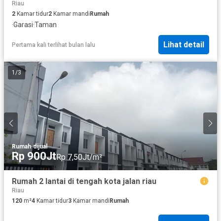
Riau
2
Kamar tidur
2
Kamar mandi
Rumah
·
Garasi
·
Taman
Lihat detail
Pertama kali terlihat bulan lalu
1
/
3
Rumah
·
dijual
Rp 900Jt
Rp 7,50Jt/m²
Rumah 2 lantai di tengah kota jalan riau
Riau
120
m²
4
Kamar tidur
3
Kamar mandi
Rumah