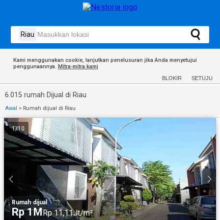
Kami menggunakan cookie, lanjutkan penelusuran jika Anda menyetujui
penggunaannya.
Mitra-mitra kami
BLOKIR
SETUJU
6.015 rumah Dijual di Riau
Awal
>
Rumah dijual di Riau
1
/
10
Rumah
·
dijual
Rp 1M
Rp 11,11Jt/m²