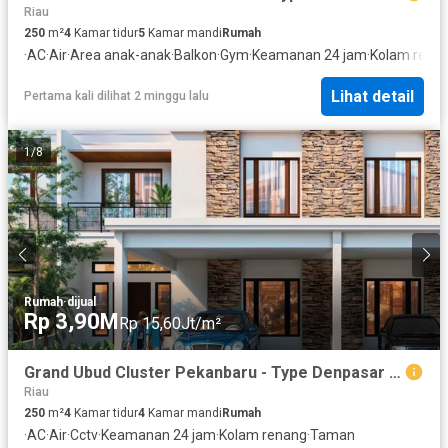
Riau
250
m²
4
Kamar tidur
5
Kamar mandi
Rumah
·
AC
·
Air
·
Area anak-anak
·
Balkon
·
Gym
·
Keamanan 24 jam
·
Kolam rena
Lihat detail
Pertama kali dilihat 2 minggu lalu
1
/
8
Rumah
·
dijual
Rp 3,90M
Rp 15,60Jt/m²
Grand Ubud Cluster Pekanbaru - Type Denpasar thp 2 (9x25) - Rumah Pekanbaru Dijual
Riau
250
m²
4
Kamar tidur
4
Kamar mandi
Rumah
·
AC
·
Air
·
Cctv
·
Keamanan 24 jam
·
Kolam renang
·
Taman