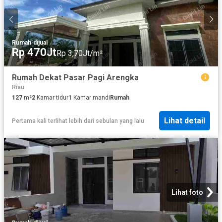
Rumah
·
dijual
Rp 470Jt
Rp 3,70Jt/m²
Rumah Dekat Pasar Pagi Arengka
Riau
127
m²
2
Kamar tidur
1
Kamar mandi
Rumah
Lihat detail
Pertama kali terlihat lebih dari sebulan yang lalu
Lihat foto