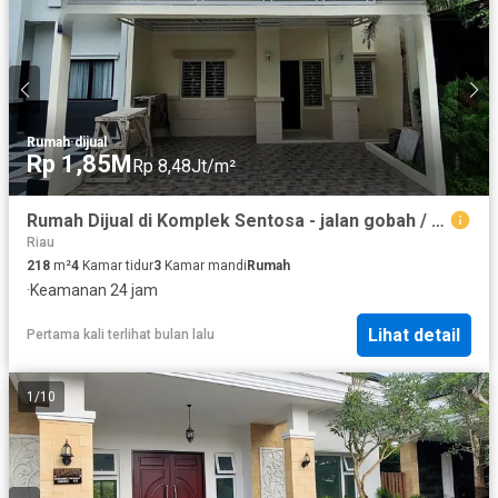
Rumah
·
dijual
Rp 1,85M
Rp 8,48Jt/m²
Rumah Dijual di Komplek Sentosa - jalan gobah / dwikora - Pekanbaru
Riau
218
m²
4
Kamar tidur
3
Kamar mandi
Rumah
·
Keamanan 24 jam
Lihat detail
Pertama kali terlihat bulan lalu
1
/
10