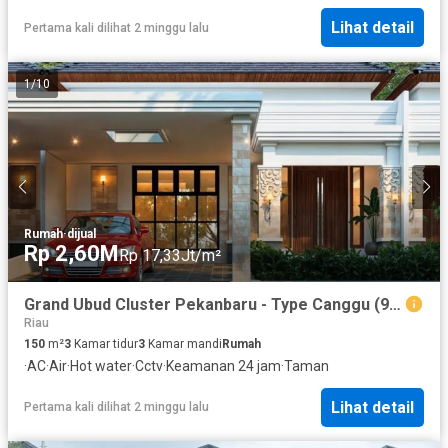
Lihat detail
Pertama kali dilihat 2 minggu lalu
1
/
10
Rumah
·
dijual
Rp 2,60M
Rp 17,33Jt/m²
Grand Ubud Cluster Pekanbaru - Type Canggu (9x21) - Rumah Pekanbaru Dijual
Riau
150
m²
3
Kamar tidur
3
Kamar mandi
Rumah
·
AC
·
Air
·
Hot water
·
Cctv
·
Keamanan 24 jam
·
Taman
Lihat detail
Pertama kali dilihat 2 minggu lalu