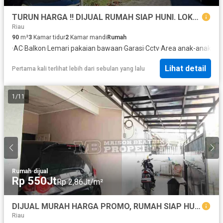
TURUN HARGA !! DIJUAL RUMAH SIAP HUNI. LOKASI STRATEGIS BEBAS BANJIR
Riau
90
m²
3
Kamar tidur
2
Kamar mandi
Rumah
·
AC
·
Balkon
·
Lemari pakaian bawaan
·
Garasi
·
Cctv
·
Area anak-anak
·
Lis
Lihat detail
Pertama kali terlihat lebih dari sebulan yang lalu
1
/
11
Rumah
·
dijual
Rp 550Jt
Rp 2,86Jt/m²
DIJUAL MURAH HARGA PROMO, RUMAH SIAP HUNI !!
Riau