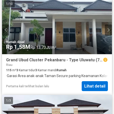
1
/
10
Rumah
·
dijual
Rp 1,58M
Rp 13,73Jt/m²
Grand Ubud Cluster Pekanbaru - Type Uluwatu (7x16) - Rumah Dijual
Riau
115
m²
3
Kamar tidur
3
Kamar mandi
Rumah
·
Garasi
·
Area anak-anak
·
Taman
·
Secure parking
·
Keamanan
·
Kolam r
Lihat detail
Pertama kali terlihat bulan lalu
1
/
3