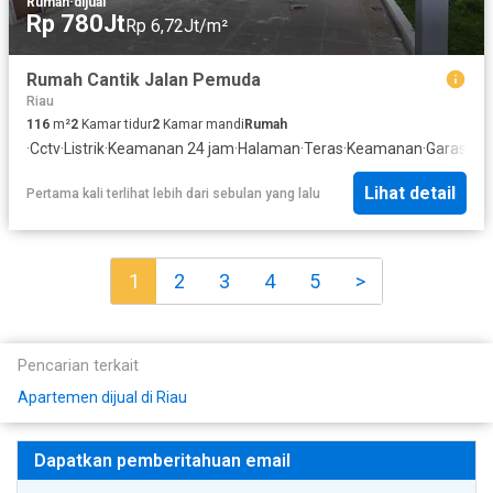
Rumah
·
dijual
Rp 780Jt
Rp 6,72Jt/m²
Rumah Cantik Jalan Pemuda
Riau
116
m²
2
Kamar tidur
2
Kamar mandi
Rumah
·
Cctv
·
Listrik
·
Keamanan 24 jam
·
Halaman
·
Teras
·
Keamanan
·
Garasi
Lihat detail
Pertama kali terlihat lebih dari sebulan yang lalu
1
2
3
4
5
>
Pencarian terkait
Apartemen dijual di Riau
Dapatkan pemberitahuan email