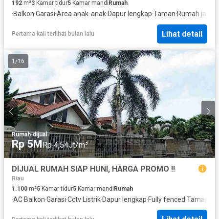
192
m²
3
Kamar tidur
5
Kamar mandi
Rumah
·
Balkon
·
Garasi
·
Area anak-anak
·
Dapur lengkap
·
Taman
·
Rumah jaga
·
D
Lihat detail
Pertama kali terlihat bulan lalu
1
/
16
Rumah
·
dijual
Rp 5M
Rp 4,54Jt/m²
DIJUAL RUMAH SIAP HUNI, HARGA PROMO !!
Riau
1.100
m²
5
Kamar tidur
5
Kamar mandi
Rumah
·
AC
·
Balkon
·
Garasi
·
Cctv
·
Listrik
·
Dapur lengkap
·
Fully fenced
·
Taman
·
Pa