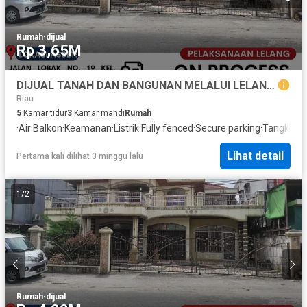
Rumah
·
dijual
Rp 3,65M
DIJUAL TANAH DAN BANGUNAN MELALUI LELANG‼️
Riau
5
Kamar tidur
3
Kamar mandi
Rumah
·
Air
·
Balkon
·
Keamanan
·
Listrik
·
Fully fenced
·
Secure parking
·
Tangki air
·
Lihat detail
Pertama kali dilihat 3 minggu lalu
1
/
2
Rumah
·
dijual