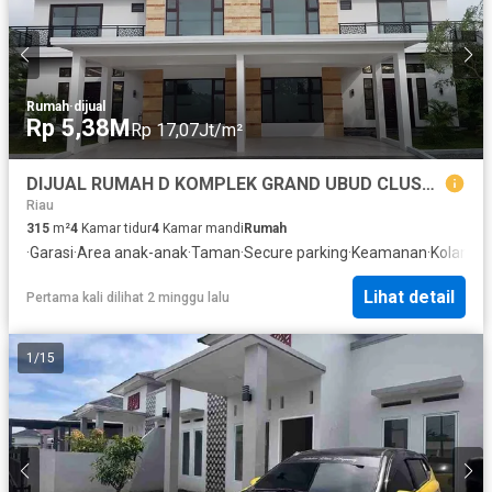
Rumah
·
dijual
Rp 5,38M
Rp 17,07Jt/m²
DIJUAL RUMAH D KOMPLEK GRAND UBUD CLUSTER PEKANBARU - DENPASAR (12X25)
Riau
315
m²
4
Kamar tidur
4
Kamar mandi
Rumah
·
Garasi
·
Area anak-anak
·
Taman
·
Secure parking
·
Keamanan
·
Kolam r
Lihat detail
Pertama kali dilihat 2 minggu lalu
1
/
15