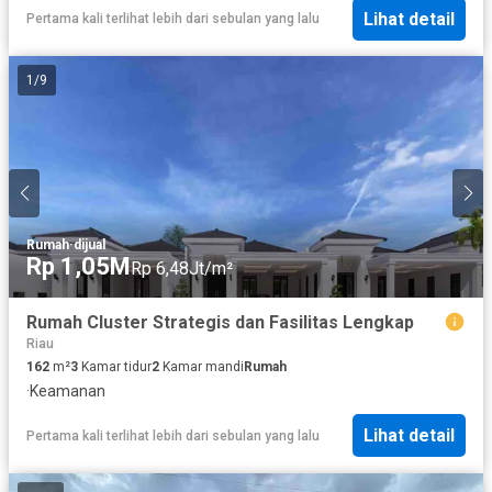
Lihat detail
Pertama kali terlihat lebih dari sebulan yang lalu
1
/
9
Rumah
·
dijual
Rp 1,05M
Rp 6,48Jt/m²
Rumah Cluster Strategis dan Fasilitas Lengkap
Riau
162
m²
3
Kamar tidur
2
Kamar mandi
Rumah
·
Keamanan
Lihat detail
Pertama kali terlihat lebih dari sebulan yang lalu