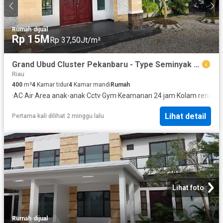
Rumah
·
dijual
Rp 15M
Rp 37,50Jt/m²
Grand Ubud Cluster Pekanbaru - Type Seminyak (1800m2) - Rumah Pekanbaru Dijual
Riau
400
m²
4
Kamar tidur
4
Kamar mandi
Rumah
·
AC
·
Air
·
Area anak-anak
·
Cctv
·
Gym
·
Keamanan 24 jam
·
Kolam renang
·
Lihat detail
Pertama kali dilihat 2 minggu lalu
Lihat foto
Rumah
·
dijual