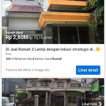
Rumah
·
dijual
Rp 2,60M
Rp 10,19Jt/m²
Di Jual Rumah 2 Lantai dengan lokasi strategis di Pekanbaru
Riau
255
m²
4
Kamar tidur
4
Kamar mandi
Rumah
Lihat detail
Pertama kali dilihat 2 minggu lalu
Lihat foto