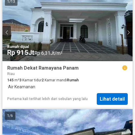
1
/
13
Rumah
·
dijual
Rp 915Jt
Rp 6,31Jt/m²
Rumah Dekat Ramayana Panam
Riau
145
m²
3
Kamar tidur
2
Kamar mandi
Rumah
·
Air
·
Keamanan
Lihat detail
Pertama kali terlihat lebih dari sebulan yang lalu
1
/
6