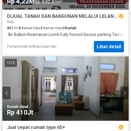
Rp 4,22M
Rp 4,92Jt/m²
DIJUAL TANAH DAN BANGUNAN MELALUI LELANG‼
Riau
857
m²
6
Kamar tidur
2
Kamar mandi
Rumah
·
Air
·
Balkon
·
Keamanan
·
Listrik
·
Fully fenced
·
Secure parking
·
Taman
·
Ta
Lihat detail
Pertama kali terlihat bulan lalu
1
/
12
Rumah
·
dijual
Rp 410Jt
Jual cepat rumah type 65+