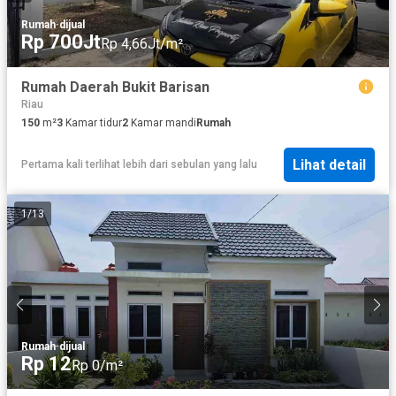
Rumah
·
dijual
Rp 700Jt
Rp 4,66Jt/m²
Rumah Daerah Bukit Barisan
Riau
150
m²
3
Kamar tidur
2
Kamar mandi
Rumah
Lihat detail
Pertama kali terlihat lebih dari sebulan yang lalu
1
/
13
Rumah
·
dijual
Rp 12
Rp 0/m²