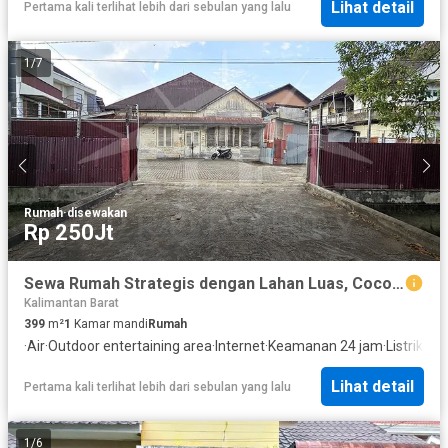
Lihat detail
Pertama kali terlihat lebih dari sebulan yang lalu
1
/
7
Rumah
·
disewakan
Rp 250Jt
Sewa Rumah Strategis dengan Lahan Luas, Cocok Usaha Kafe/Kantor
Kalimantan Barat
399
m²
1
Kamar mandi
Rumah
·
Air
·
Outdoor entertaining area
·
Internet
·
Keamanan 24 jam
·
Listrik
·
Ful
Lihat detail
Pertama kali terlihat lebih dari sebulan yang lalu
1
/
6