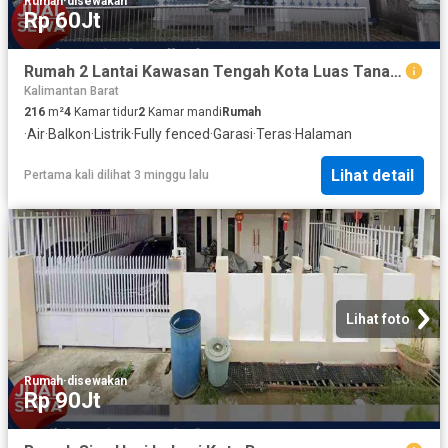
Rumah
·
disewakan
Rp 60Jt
Rumah 2 Lantai Kawasan Tengah Kota Luas Tanah Ideal di Adhyaksa, Ahmad Yani
Kalimantan Barat
216
m²
4
Kamar tidur
2
Kamar mandi
Rumah
·
Air
·
Balkon
·
Listrik
·
Fully fenced
·
Garasi
·
Teras
·
Halaman
Lihat detail
Pertama kali dilihat 3 minggu lalu
Lihat foto
Rumah
·
disewakan
Rp 90Jt