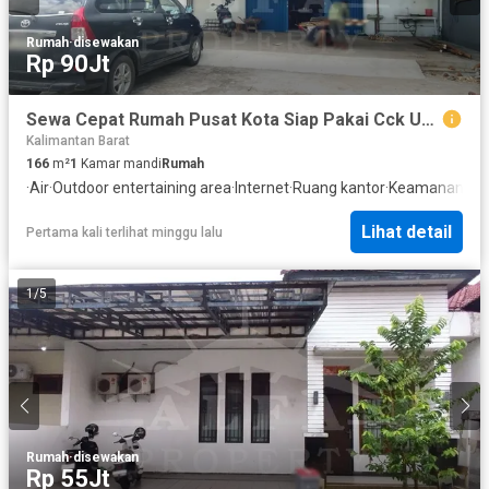
Rumah
·
disewakan
Rp 90Jt
Sewa Cepat Rumah Pusat Kota Siap Pakai Cck Usaha Kuliner & Kantor
Kalimantan Barat
166
m²
1
Kamar mandi
Rumah
·
Air
·
Outdoor entertaining area
·
Internet
·
Ruang kantor
·
Keamanan 24 
Lihat detail
Pertama kali terlihat minggu lalu
1
/
5
Rumah
·
disewakan
Rp 55Jt