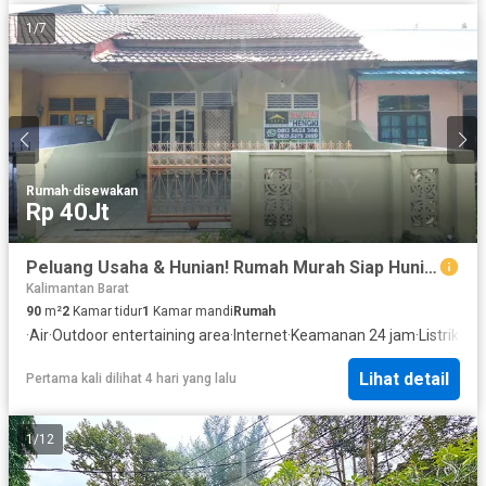
1
/
7
Rumah
·
disewakan
Rp 40Jt
Peluang Usaha & Hunian! Rumah Murah Siap Huni Lokasi Jalan Ramai
Kalimantan Barat
90
m²
2
Kamar tidur
1
Kamar mandi
Rumah
·
Air
·
Outdoor entertaining area
·
Internet
·
Keamanan 24 jam
·
Listrik
·
Ful
Lihat detail
Pertama kali dilihat 4 hari yang lalu
1
/
12