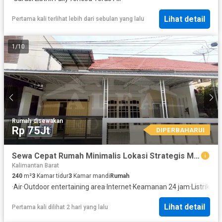
Lihat detail
Pertama kali terlihat lebih dari sebulan yang lalu
1
/
10
Rumah
·
disewakan
Rp 75Jt
DIPERBAHARUI
Sewa Cepat Rumah Minimalis Lokasi Strategis Mudah Akses
Kalimantan Barat
240
m²
3
Kamar tidur
3
Kamar mandi
Rumah
·
Air
·
Outdoor entertaining area
·
Internet
·
Keamanan 24 jam
·
Listrik
·
Ful
Lihat detail
Pertama kali dilihat 2 hari yang lalu