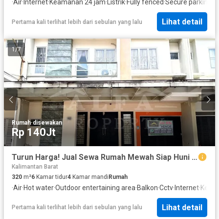
·
Air
·
Internet
·
Keamanan 24 jam
·
Listrik
·
Fully fenced
·
Secure parking
·
R
Lihat detail
Pertama kali terlihat lebih dari sebulan yang lalu
1
/
7
Rumah
·
disewakan
Rp 140Jt
Turun Harga! Jual Sewa Rumah Mewah Siap Huni Bonus Interior Mewah
Kalimantan Barat
320
m²
6
Kamar tidur
4
Kamar mandi
Rumah
·
Air
·
Hot water
·
Outdoor entertaining area
·
Balkon
·
Cctv
·
Internet
·
Keam
Lihat detail
Pertama kali terlihat lebih dari sebulan yang lalu