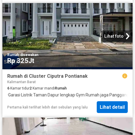
Lihat foto
Rumah
·
disewakan
Rp 325Jt
Rumah di Cluster Ciputra Pontianak
Kalimantan Barat
6
Kamar tidur
2
Kamar mandi
Rumah
·
Garasi
·
Listrik
·
Taman
·
Dapur lengkap
·
Gym
·
Rumah jaga
·
Panggang
·
K
Lihat detail
Pertama kali terlihat lebih dari sebulan yang lalu