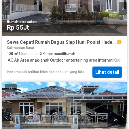
Rumah
·
disewakan
Rp 55Jt
Sewa Cepat! Rumah Bagus Siap Huni Posisi Hadap Timur
Kalimantan Barat
125
m²
3
Kamar tidur
2
Kamar mandi
Rumah
·
AC
·
Air
·
Area anak-anak
·
Outdoor entertaining area
·
Internet
·
Keamana
Lihat detail
Pertama kali terlihat lebih dari sebulan yang lalu
1
/
10