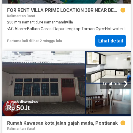
FOR RENT VILLA PRIME LOCATION 3BR NEAR BEACH CANGGU
Kalimantan Barat
250
m²
3
Kamar tidur
4
Kamar mandi
Villa
·
AC
·
Alarm
·
Balkon
·
Garasi
·
Dapur lengkap
·
Taman
·
Gym
·
Hot water
·
Inte
Lihat detail
Pertama kali dilihat 2 minggu lalu
Lihat foto
Rumah
·
disewakan
Rp 50Jt
Rumah Kawasan kota jalan gajah mada, Pontianak
Kalimantan Barat