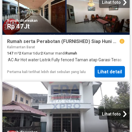
Lihat foto
Rumah
·
disewakan
Rp 47Jt
Rumah serta Perabotan (FURNISHED) Siap Huni Kawasan Tengah Kota di Purnama
Kalimantan Barat
147
m²
2
Kamar tidur
2
Kamar mandi
Rumah
·
AC
·
Air
·
Hot water
·
Listrik
·
Fully fenced
·
Taman atap
·
Garasi
·
Teras
Lihat detail
Pertama kali terlihat lebih dari sebulan yang lalu
Lihat foto