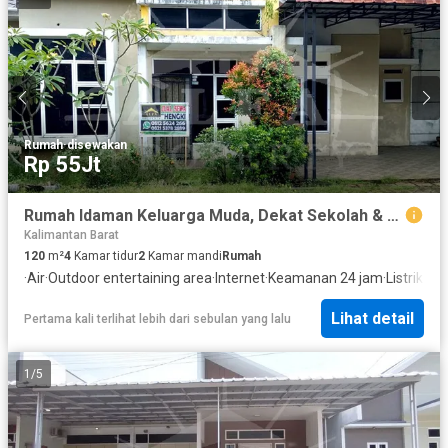
Rumah
·
disewakan
Rp 55Jt
Rumah Idaman Keluarga Muda, Dekat Sekolah & Bebas Banjir
Kalimantan Barat
120
m²
4
Kamar tidur
2
Kamar mandi
Rumah
·
Air
·
Outdoor entertaining area
·
Internet
·
Keamanan 24 jam
·
Listrik
·
Sec
Lihat detail
Pertama kali terlihat lebih dari sebulan yang lalu
1
/
5