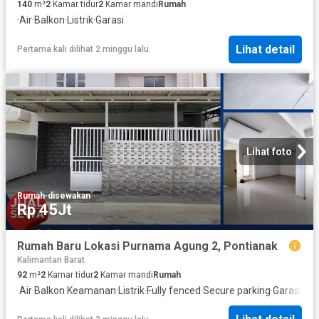
140
m²
2
Kamar tidur
2
Kamar mandi
Rumah
·
Air
·
Balkon
·
Listrik
·
Garasi
Lihat detail
Pertama kali dilihat 2 minggu lalu
Lihat foto
Rumah
·
disewakan
Rp 45Jt
Rumah Baru Lokasi Purnama Agung 2, Pontianak
Kalimantan Barat
92
m²
2
Kamar tidur
2
Kamar mandi
Rumah
·
Air
·
Balkon
·
Keamanan
·
Listrik
·
Fully fenced
·
Secure parking
·
Garasi