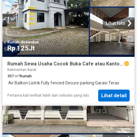
Lihat foto
Rumah
·
disewakan
Rp 125Jt
Rumah Sewa Usaha Cocok Buka Cafe atau Kantor di Karya Baru
Kalimantan Barat
357
m²
Rumah
·
Air
·
Balkon
·
Listrik
·
Fully fenced
·
Secure parking
·
Garasi
·
Teras
Lihat detail
Pertama kali terlihat lebih dari sebulan yang lalu