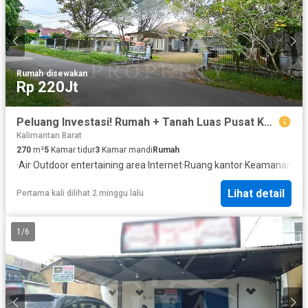
Rumah
·
disewakan
Rp 220Jt
Peluang Investasi! Rumah + Tanah Luas Pusat Kota Cocok Resto & Cafe & Kantor
Kalimantan Barat
270
m²
5
Kamar tidur
3
Kamar mandi
Rumah
·
Air
·
Outdoor entertaining area
·
Internet
·
Ruang kantor
·
Keamanan 24 
Lihat detail
Pertama kali dilihat 2 minggu lalu
1
/
6