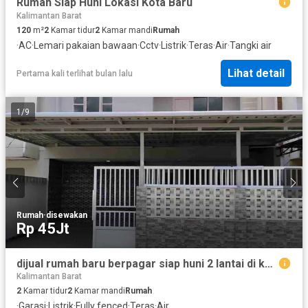
Rumah Siap Huni Lokasi Kota Baru
Kalimantan Barat
120
m²
2
Kamar tidur
2
Kamar mandi
Rumah
·
AC
·
Lemari pakaian bawaan
·
Cctv
·
Listrik
·
Teras
·
Air
·
Tangki air
Lihat detail
Pertama kali terlihat bulan lalu
1
/
9
Rumah
·
disewakan
Rp 45Jt
dijual rumah baru berpagar siap huni 2 lantai di kawasan aman bebas banjir
Kalimantan Barat
2
Kamar tidur
2
Kamar mandi
Rumah
·
Garasi
·
Listrik
·
Fully fenced
·
Teras
·
Air