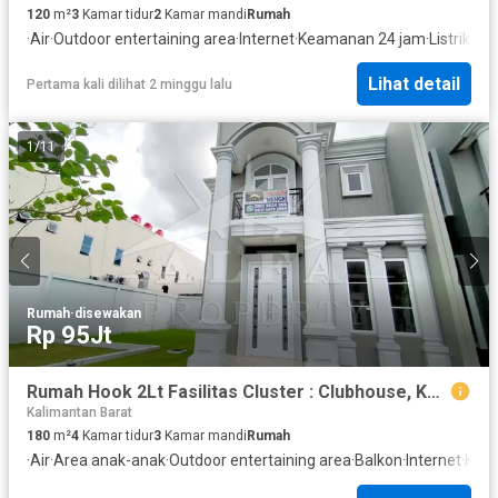
120
m²
3
Kamar tidur
2
Kamar mandi
Rumah
·
Air
·
Outdoor entertaining area
·
Internet
·
Keamanan 24 jam
·
Listrik
·
Ful
Lihat detail
Pertama kali dilihat 2 minggu lalu
1
/
11
Rumah
·
disewakan
Rp 95Jt
Rumah Hook 2Lt Fasilitas Cluster : Clubhouse, Kolam Renang, Gym
Kalimantan Barat
180
m²
4
Kamar tidur
3
Kamar mandi
Rumah
·
Air
·
Area anak-anak
·
Outdoor entertaining area
·
Balkon
·
Internet
·
Kea