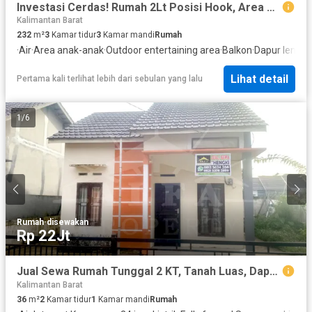
Investasi Cerdas! Rumah 2Lt Posisi Hook, Area Berkembang Tinggi
Kalimantan Barat
232
m²
3
Kamar tidur
3
Kamar mandi
Rumah
·
Air
·
Area anak-anak
·
Outdoor entertaining area
·
Balkon
·
Dapur lengk
Lihat detail
Pertama kali terlihat lebih dari sebulan yang lalu
1
/
6
Rumah
·
disewakan
Rp 22Jt
Jual Sewa Rumah Tunggal 2 KT, Tanah Luas, Dapat Kembangkan Bangunan!
Kalimantan Barat
36
m²
2
Kamar tidur
1
Kamar mandi
Rumah