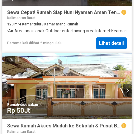
Sewa Cepat! Rumah Siap Huni Nyaman Aman Tengah Kota
Kalimantan Barat
120
m²
4
Kamar tidur
3
Kamar mandi
Rumah
·
Air
·
Area anak-anak
·
Outdoor entertaining area
·
Internet
·
Keamanan 
Lihat detail
Pertama kali dilihat 2 minggu lalu
1
/
6
Rumah
·
disewakan
Rp 50Jt
Sewa Rumah Akses Mudah ke Sekolah & Pusat Bisnis
Kalimantan Barat