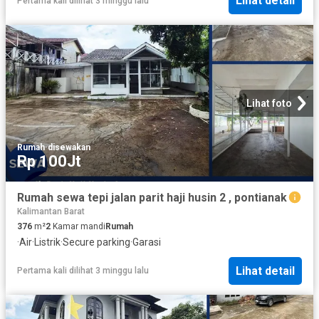
Lihat detail
Pertama kali dilihat 3 minggu lalu
Lihat foto
Rumah
·
disewakan
Rp 100Jt
Rumah sewa tepi jalan parit haji husin 2 , pontianak
Kalimantan Barat
376
m²
2
Kamar mandi
Rumah
·
Air
·
Listrik
·
Secure parking
·
Garasi
Lihat detail
Pertama kali dilihat 3 minggu lalu