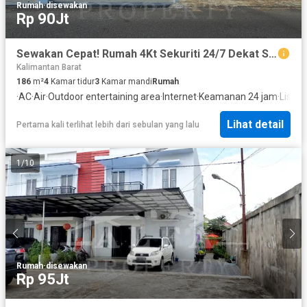
Rumah
·
disewakan
Rp 90Jt
Sewakan Cepat! Rumah 4Kt Sekuriti 24/7 Dekat Sekolah & Kuliner
Kalimantan Barat
186
m²
4
Kamar tidur
3
Kamar mandi
Rumah
·
AC
·
Air
·
Outdoor entertaining area
·
Internet
·
Keamanan 24 jam
·
Listrik
·
Lihat detail
Pertama kali terlihat lebih dari sebulan yang lalu
1
/
10
Rumah
·
disewakan
Rp 95Jt