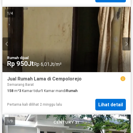
1
/
4
Rumah
·
dijual
Rp 950Jt
Rp 6,01Jt/m²
Jual Rumah Lama di Cempolorejo
Semarang Barat
158
m²
3
Kamar tidur
1
Kamar mandi
Rumah
Lihat detail
Pertama kali dilihat 2 minggu lalu
1
/
9