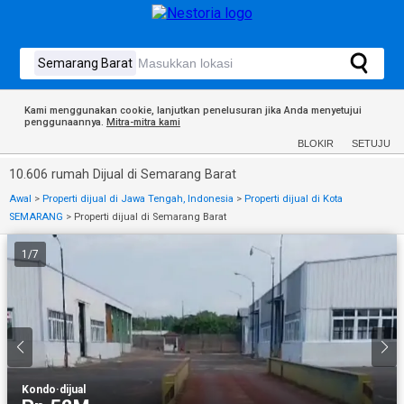
Kami menggunakan cookie, lanjutkan penelusuran jika Anda menyetujui
penggunaannya.
Mitra-mitra kami
BLOKIR
SETUJU
10.606 rumah Dijual di Semarang Barat
Awal
>
Properti dijual di Jawa Tengah, Indonesia
>
Properti dijual di Kota
SEMARANG
>
Properti dijual di Semarang Barat
1
/
7
Kondo
·
dijual