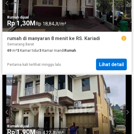
Rumah
·
dijual
Rp 1,30M
Rp 18,84Jt/m²
rumah di manyaran 8 menit ke RS. Kariadi
Semarang Barat
69
m²
3
Kamar tidur
3
Kamar mandi
Rumah
Lihat detail
Pertama kali terlihat minggu lalu
1
/
12
Rumah
·
dijual
Rp 1,90M
Rp 4,22Jt/m²