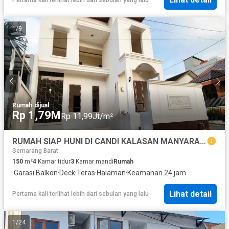
1
/
9
Rumah
·
dijual
Rp 1,79M
Rp 11,99Jt/m²
RUMAH SIAP HUNI DI CANDI KALASAN MANYARAN SEMARANG BARAT
Semarang Barat
150
m²
4
Kamar tidur
3
Kamar mandi
Rumah
·
Garasi
·
Balkon
·
Deck
·
Teras
·
Halaman
·
Keamanan 24 jam
Lihat detail
Pertama kali terlihat lebih dari sebulan yang lalu
1
/
24