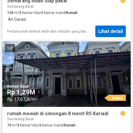
Semarang indah Siap pakai
Semarang Barat
120
m²
2
Kamar tidur
2
Kamar mandi
Rumah
·
Air
·
Garasi
Lihat detail
Pertama kali terlihat lebih dari sebulan yang lalu
1
/
8
Rumah
·
dijual
Rp 1,29M
BARU
Rp 17,67Jt/m²
rumah mewah di simongan 8 menit RS Kariadi
Semarang Barat
73
m²
3
Kamar tidur
3
Kamar mandi
Rumah