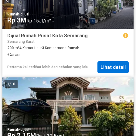
Rumah
·
dijual
Rp 3M
Rp 15Jt/m²
Dijual Rumah Pusat Kota Semarang
Semarang Barat
200
m²
4
Kamar tidur
3
Kamar mandi
Rumah
·
Garasi
Lihat detail
Pertama kali terlihat lebih dari sebulan yang lalu
1
/
10
Rumah
·
dijual
Rp 2,15M