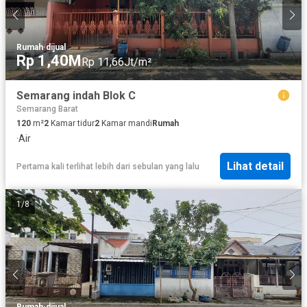
Rumah
·
dijual
Rp 1,40M
Rp 11,66Jt/m²
Semarang indah Blok C
Semarang Barat
120
m²
2
Kamar tidur
2
Kamar mandi
Rumah
·
Air
Lihat detail
Pertama kali terlihat lebih dari sebulan yang lalu
1
/
8