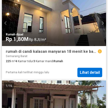
Rumah
·
dijual
Rp 1,80M
Rp 8Jt/m²
rumah di candi kalasan manyaran 18 menit ke bandara
Semarang Barat
225
m²
4
Kamar tidur
3
Kamar mandi
Rumah
Lihat detail
Pertama kali terlihat minggu lalu
1
/
16