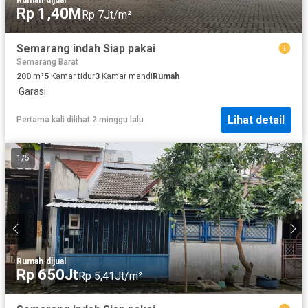
Rumah
·
dijual
Rp 1,40M
Rp 7Jt/m²
Semarang indah Siap pakai
Semarang Barat
200
m²
5
Kamar tidur
3
Kamar mandi
Rumah
·
Garasi
Lihat detail
Pertama kali dilihat 2 minggu lalu
1
/
5
Rumah
·
dijual
Rp 650Jt
Rp 5,41Jt/m²