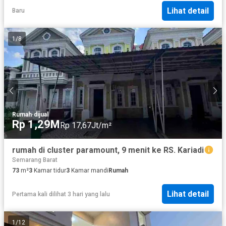
Lihat detail
Baru
1
/
8
Rumah
·
dijual
Rp 1,29M
Rp 17,67Jt/m²
rumah di cluster paramount, 9 menit ke RS. Kariadi
Semarang Barat
73
m²
3
Kamar tidur
3
Kamar mandi
Rumah
Lihat detail
Pertama kali dilihat 3 hari yang lalu
1
/
12