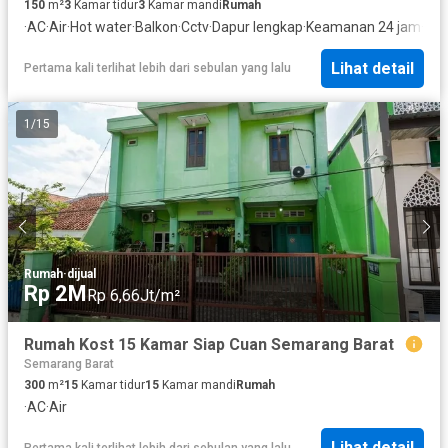
150
m²
3
Kamar tidur
3
Kamar mandi
Rumah
·
AC
·
Air
·
Hot water
·
Balkon
·
Cctv
·
Dapur lengkap
·
Keamanan 24 jam
·
Kol
Lihat detail
Pertama kali terlihat lebih dari sebulan yang lalu
1
/
15
Rumah
·
dijual
Rp 2M
Rp 6,66Jt/m²
Rumah Kost 15 Kamar Siap Cuan Semarang Barat
Semarang Barat
300
m²
15
Kamar tidur
15
Kamar mandi
Rumah
·
AC
·
Air
Lihat detail
Pertama kali terlihat lebih dari sebulan yang lalu