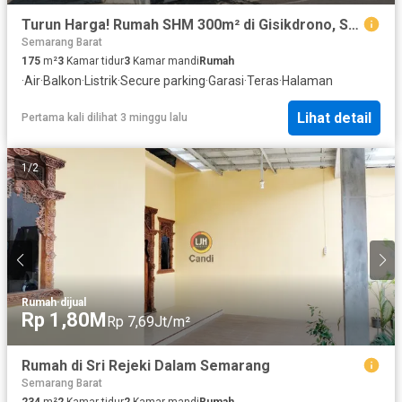
Turun Harga! Rumah SHM 300m² di Gisikdrono, Selangkah ke Columbia Asia
Semarang Barat
175
m²
3
Kamar tidur
3
Kamar mandi
Rumah
·
Air
·
Balkon
·
Listrik
·
Secure parking
·
Garasi
·
Teras
·
Halaman
Lihat detail
Pertama kali dilihat 3 minggu lalu
1
/
2
Rumah
·
dijual
Rp 1,80M
Rp 7,69Jt/m²
Rumah di Sri Rejeki Dalam Semarang
Semarang Barat
234
m²
2
Kamar tidur
2
Kamar mandi
Rumah