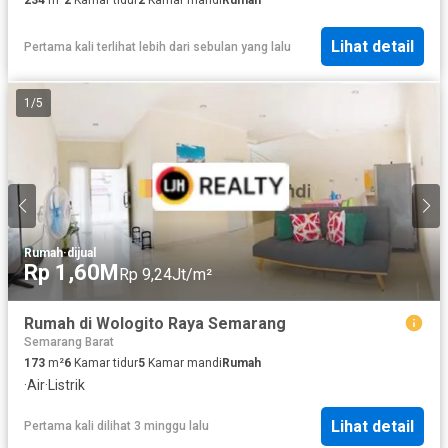
Lihat detail
Pertama kali terlihat lebih dari sebulan yang lalu
1
/
5
Rumah
·
dijual
Rp 1,60M
Rp 9,24Jt/m²
Rumah di Wologito Raya Semarang
Semarang Barat
173
m²
6
Kamar tidur
5
Kamar mandi
Rumah
·
Air
·
Listrik
Lihat detail
Pertama kali dilihat 3 minggu lalu