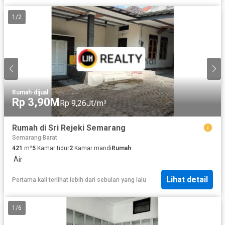
1
/
2
Rumah
·
dijual
Rp 3,90M
Rp 9,26Jt/m²
Rumah di Sri Rejeki Semarang
Semarang Barat
421
m²
5
Kamar tidur
2
Kamar mandi
Rumah
·
Air
Lihat detail
Pertama kali terlihat lebih dari sebulan yang lalu
1
/
6