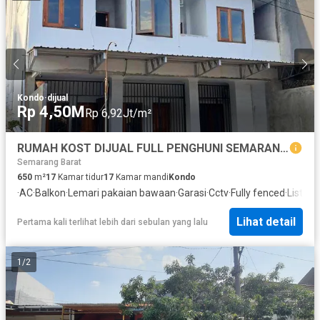
Kondo
·
dijual
Rp 4,50M
Rp 6,92Jt/m²
RUMAH KOST DIJUAL FULL PENGHUNI SEMARANG BARAT HARGA NEGO
Semarang Barat
650
m²
17
Kamar tidur
17
Kamar mandi
Kondo
·
AC
·
Balkon
·
Lemari pakaian bawaan
·
Garasi
·
Cctv
·
Fully fenced
·
Listrik
·
Lihat detail
Pertama kali terlihat lebih dari sebulan yang lalu
1
/
2