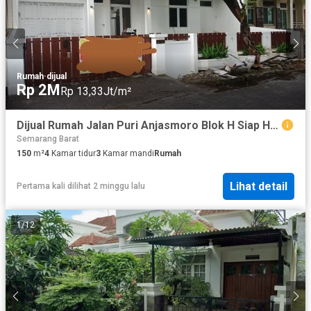
Rumah
·
dijual
Rp 2M
Rp 13,33Jt/m²
Dijual Rumah Jalan Puri Anjasmoro Blok H Siap Huni Dekat Airport
Semarang Barat
150
m²
4
Kamar tidur
3
Kamar mandi
Rumah
Lihat detail
Pertama kali dilihat 2 minggu lalu
1
/
12