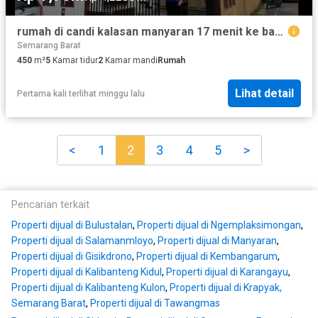
rumah di candi kalasan manyaran 17 menit ke bandara internasional
Semarang Barat
450
m²
5
Kamar tidur
2
Kamar mandi
Rumah
Lihat detail
Pertama kali terlihat minggu lalu
<
1
2
3
4
5
>
Pencarian terkait
Properti dijual di Bulustalan
,
Properti dijual di Ngemplaksimongan
,
Properti dijual di Salamanmloyo
,
Properti dijual di Manyaran
,
Properti dijual di Gisikdrono
,
Properti dijual di Kembangarum
,
Properti dijual di Kalibanteng Kidul
,
Properti dijual di Karangayu
,
Properti dijual di Kalibanteng Kulon
,
Properti dijual di Krapyak,
Semarang Barat
,
Properti dijual di Tawangmas