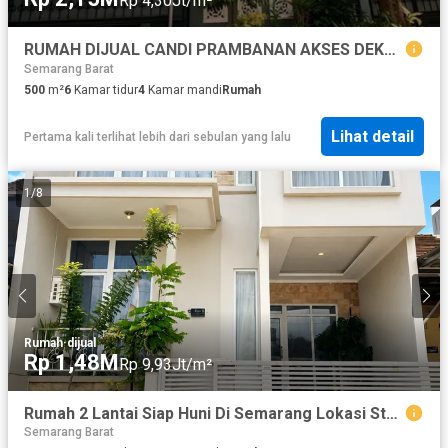
Rp 4,30Jt/m²
RUMAH DIJUAL CANDI PRAMBANAN AKSES DEKAT GERBANG TOL ADA KOLAM RENANG PRIBADI
Semarang Barat
500
m²
6
Kamar tidur
4
Kamar mandi
Rumah
Lihat detail
Pertama kali terlihat lebih dari sebulan yang lalu
1
/
8
Rumah
·
dijual
Rp 1,48M
Rp 9,93Jt/m²
Rumah 2 Lantai Siap Huni Di Semarang Lokasi Strategis Bebas Banjir Akses Mudah
Semarang Barat