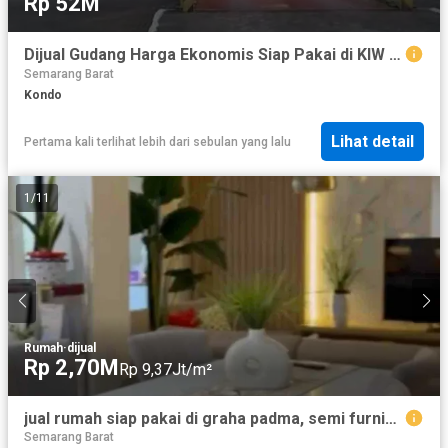
Rp 52M
Dijual Gudang Harga Ekonomis Siap Pakai di KIW Tugu Semarang
Semarang Barat
Kondo
Lihat detail
Pertama kali terlihat lebih dari sebulan yang lalu
1
/
11
Rumah
·
dijual
Rp 2,70M
Rp 9,37Jt/m²
jual rumah siap pakai di graha padma, semi furnish, dekat dengan sekolah favorit karang turi
Semarang Barat