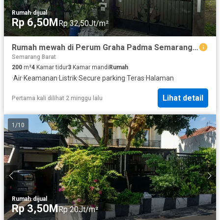
Rumah
·
dijual
Rp 6,50M
Rp 32,50Jt/m²
Rumah mewah di Perum Graha Padma Semarang Barat
Semarang Barat
200
m²
4
Kamar tidur
3
Kamar mandi
Rumah
·
Air
·
Keamanan
·
Listrik
·
Secure parking
·
Teras
·
Halaman
Lihat detail
Pertama kali dilihat 2 minggu lalu
1
/
10
Rumah
·
dijual
Rp 3,50M
Rp 20Jt/m²