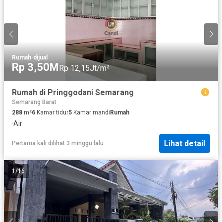
Rumah
·
dijual
Rp 3,50M
Rp 12,15Jt/m²
Rumah di Pringgodani Semarang
Semarang Barat
288
m²
6
Kamar tidur
5
Kamar mandi
Rumah
·
Air
Lihat detail
Pertama kali dilihat 3 minggu lalu
1
/
16