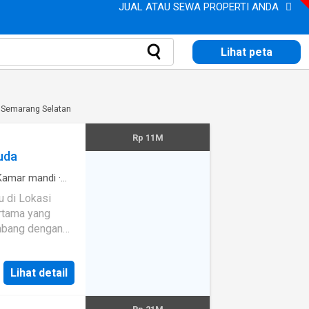
JUAL ATAU SEWA PROPERTI ANDA
Lihat peta
di Semarang Selatan
Rp 11M
uda
amar mandi
·
 di Lokasi
rtama yang
embang dengan
unnya. Harga
Lihat detail