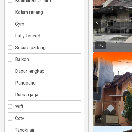
Keamanan 24 jam
Kolam renang
Gym
Fully fenced
1
/
6
Secure parking
Balkon
Dapur lengkap
Panggang
Rumah jaga
Wifi
Cctv
1
/
8
Tangki air