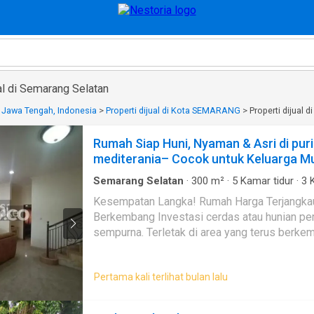
al di Semarang Selatan
di Jawa Tengah, Indonesia
>
Properti dijual di Kota SEMARANG
>
Properti dijual 
Rumah Siap Huni, Nyaman & Asri di puri
mediterania– Cocok untuk Keluarga M
Semarang Selatan
·
300
m²
·
5
Kamar tidur
·
3
K
Rumah
Kesempatan Langka! Rumah Harga Terjangkau
Berkembang Investasi cerdas atau hunian pe
sempurna. Terletak di area yang terus berk
nilai kenaikan properti yang tinggi setiap tah
sangat kompetitif dan bisa dinegosiasikan
Pertama kali terlihat bulan lalu