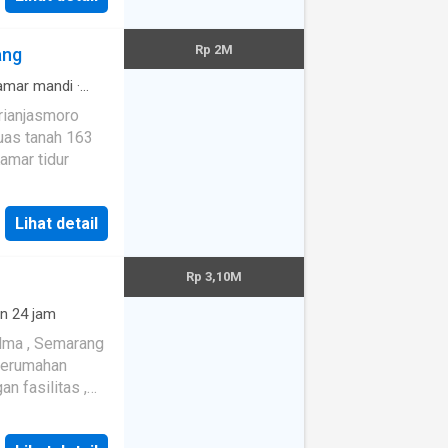
Rp 2M
ang
mar mandi
·
Internet
·
rianjasmoro
Telephone
·
ngi sekarang
uas tanah 163
amar tidur
Lihat detail
Rp 3,10M
n 24 jam
adma , Semarang
 Perumahan
n fasilitas ,