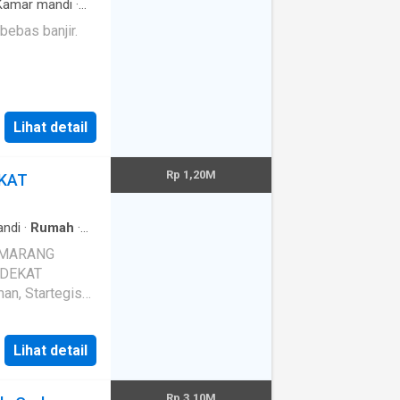
amar mandi
·
bebas banjir.
Lihat detail
Rp 1,20M
EKAT
ndi
·
Rumah
·
EMARANG
 DEKAT
n, Startegis
Lihat detail
Rp 3,10M