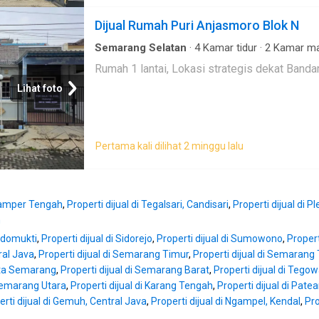
1,5 km / 5 menit ke Lapangan Simpang Lima
km / 9-12 menit ke Stasiun Semarang Poncol
Dijual Rumah Puri Anjasmoro Blok N
12 menit ke Stasiun Semarang Tawang - 3,4 
ke Gerbang Tol Gayamsari - Bebas banjir - 
Semarang Selatan
·
4
Kamar tidur
·
2
Kamar ma
Garasi
·
Hot water
·
Outdoor entertaining area
·
- Potensi investasi dengan kenaikan harga da
Rumah 1 lantai, Lokasi strategis dekat Bandar
Halaman
tahun
Lihat foto
Pertama kali dilihat 2 minggu lalu
 Lamper Tengah
,
Properti dijual di Tegalsari, Candisari
,
Properti dijual di P
n
Sidomukti
,
Properti dijual di Sidorejo
,
Properti dijual di Sumowono
,
Propert
ral Java
,
Properti dijual di Semarang Timur
,
Properti dijual di Semarang
Kota Semarang
,
Properti dijual di Semarang Barat
,
Properti dijual di Tego
 Semarang Utara
,
Properti dijual di Karang Tengah
,
Properti dijual di Pate
erti dijual di Gemuh, Central Java
,
Properti dijual di Ngampel, Kendal
,
Pro