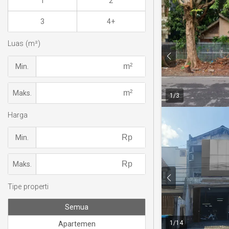
1
2
3
4+
Luas (m²)
Min.
Maks.
1
/
3
Harga
Min.
Maks.
Tipe properti
Semua
1
/
14
Apartemen