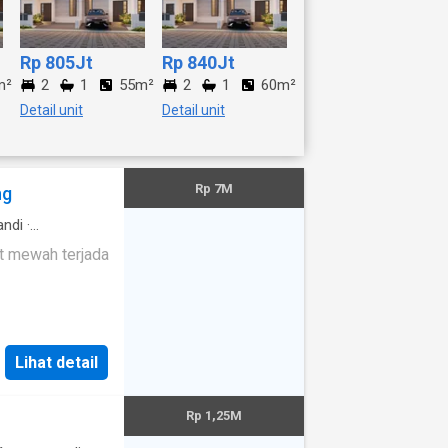
Rp 805Jt
Rp 840Jt
m²
2
1
55m²
2
1
60m²
Detail unit
Detail unit
Rp 7M
ng
ndi
·
aan
·
Garasi
·
t mewah terjada
adu
·
Angkat
·
Lihat detail
Rp 1,25M