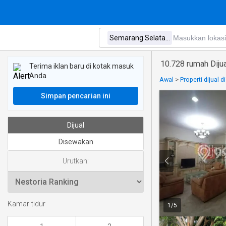
10.728 rumah Diju
Terima iklan baru di kotak masuk
Anda
Awal
>
Properti dijual 
Simpan pencarian ini
Dijual
Disewakan
Urutkan:
Kamar tidur
1
/
5