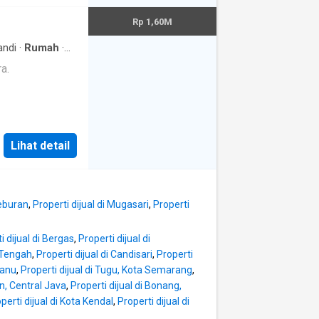
 Semarang - 3,8
 - 3,9 km / 10-
Rp 1,60M
km / 9-11 menit
Bangunan kokoh
ndi
·
Rumah
·
Telephone
·
ri tahun ke
a.
Lihat detail
leburan
,
Properti dijual di Mugasari
,
Properti
i dijual di Bergas
,
Properti dijual di
 Tengah
,
Properti dijual di Candisari
,
Properti
wanu
,
Properti dijual di Tugu, Kota Semarang
,
an, Central Java
,
Properti dijual di Bonang,
perti dijual di Kota Kendal
,
Properti dijual di