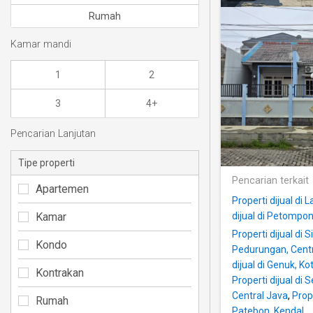
Rumah
Kamar mandi
1
2
3
4+
Pencarian Lanjutan
Tipe properti
Pencarian terkait
Apartemen
Properti dijual di
Kamar
dijual di Petompo
Properti dijual di 
Kondo
Pedurungan, Cent
dijual di Genuk, 
Kontrakan
Properti dijual di
Central Java
,
Prop
Rumah
Patebon, Kendal