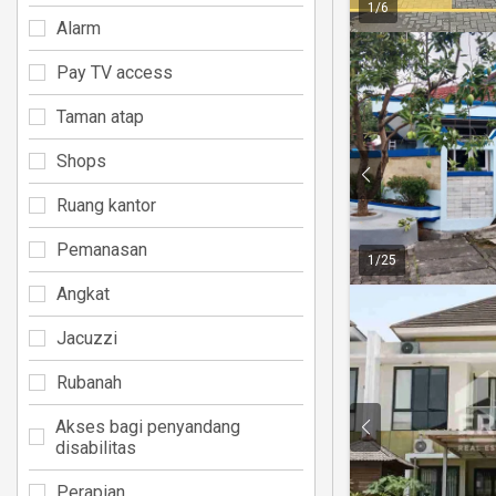
1
/
6
Alarm
Pay TV access
Taman atap
Shops
Ruang kantor
Pemanasan
1
/
25
Angkat
Jacuzzi
Rubanah
Akses bagi penyandang
disabilitas
Perapian