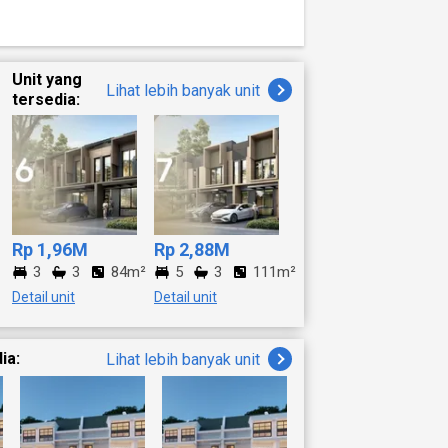
Unit yang
Lihat lebih banyak unit
tersedia:
Rp 1,96M
Rp 2,88M
3
3
84m²
5
3
111m²
Detail unit
Detail unit
ia:
Lihat lebih banyak unit