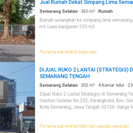
Jual Rumah Dekat Simpang Lima Sema
Semarang Selatan
·
365
m²
·
Rumah
Rumah selangkah ke simpang lima semarang Luas tanah 35
m2 Luas bangunan 230 m2
Pertama kali terlihat bulan lalu
DIJUAL RUKO 2 LANTAI (STRATEGIS) D
SEMARANG TENGAH
Semarang Selatan
·
202
m²
·
4
Kamar tidur
·
2
K
Rumah
·
Air
·
Listrik
·
Garasi
Dijual Ruko 2 Lantai Strategis di Semarang Tengah Alam
Stadion Selatan No.202, Karangkidul, Kec. S
Kota Semarang, Jawa Tengah 50136 Harga N
Tanah: ± 168 m2 Luas Bangunan: ± 202 m2 Se
Keunggulan: - Ruko 2 lantai, cocok untuk kant
Pertama kali terlihat lebih dari sebulan yang lalu
atau bisnis lainnya - Lokasi strategis di Se