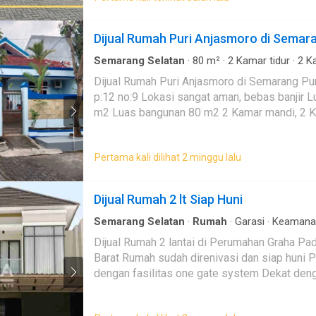
Bangunan: 68 m² - 3 Kamar
Garasi, Parkir, Satpam 24 Jam Keunggulan Lokasi: Pinggir
Tidur Magnolia (2 Lantai) -
jalan raya, akses ramai kendaraan Jalan bisa dilalui truk &
Dijual Rumah Puri Anjasmoro di Semar
Luas Tanah: 72 m² - Luas
kendaraan besar Dekat dengan [Mall / Pasar / Universitas /
Bangunan: 91 m² - 4 Kamar
RS / SPBU / Alun-alun] Kawasan bisnis yang berkembang
Semarang Selatan
·
80
m²
·
2
Kamar tidur
·
2
Ka
Tidur Spesifikasi Bangunan -
Rumah
·
AC
·
Garasi
·
Area anak-anak
·
Taman
·
pesat Bebas banjir Harga:Mulai dari 1,2 M (Nego) Jangan
Dijual Rumah Puri Anjasmoro di Semarang Pu
Pondasi Foot Plate & Strauss
Outdoor entertaining area
·
Setengah terpisah
·
lewatkan kesempatan emas ini! Segera hubu
Pile - Struktur beton
p:12 no:9 Lokasi sangat aman, bebas banjir L
Televisi
·
Kabel video
·
Halaman
untuk info & survey lokasi.
bertulang - Dinding bata
m2 Luas bangunan 80 m2 2 Kamar mandi, 2 K
ringan dengan plester
mortar - Fasad kombinasi
granit tile motif batu alam -
Pertama kali dilihat 2 minggu lalu
Rangka atap baja ringan -
Genteng beton - Lantai granit
60x60 cm - Lantai kamar
Dijual Rumah 2 lt Siap Huni
mandi keramik 30x30 cm -
Semarang Selatan
·
Rumah
·
Garasi
·
Keamana
Sanitair American Standard -
Kusen aluminium - Pintu
Dijual Rumah 2 lantai di Perumahan Graha P
utama solid wood - Air bersih
Barat Rumah sudah direnivasi dan siap huni
PDAM - Septic Tank sistem
dengan fasilitas one gate system Dekat denga
Biogar - Listrik 1.300 VA atau
antara lain Sekolahan dan Tempat Ibadah.
2.200 VA Lokasi Strategis
Taman Jivva Kemlaten