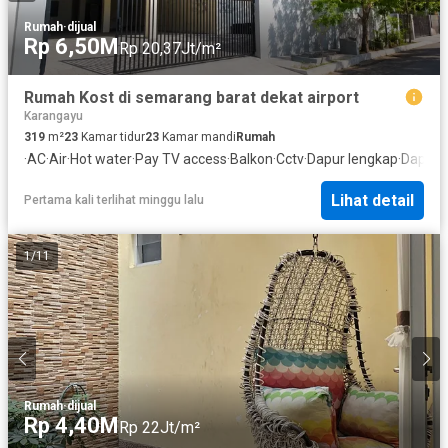
Rumah
·
dijual
Rp 6,50M
Rp 20,37Jt/m²
Rumah Kost di semarang barat dekat airport
Karangayu
319
m²
23
Kamar tidur
23
Kamar mandi
Rumah
·
AC
·
Air
·
Hot water
·
Pay TV access
·
Balkon
·
Cctv
·
Dapur lengkap
·
Dapur 
Lihat detail
Pertama kali terlihat minggu lalu
1
/
11
Rumah
·
dijual
Rp 4,40M
Rp 22Jt/m²