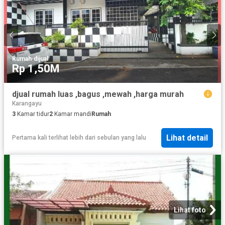
Rumah
·
dijual
Rp 1,50M
djual rumah luas ,bagus ,mewah ,harga murah
Karangayu
3
Kamar tidur
2
Kamar mandi
Rumah
Lihat detail
Pertama kali terlihat lebih dari sebulan yang lalu
Lihat foto