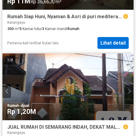
Rp 11M
Rp 36,66Jt/m²
Rumah Siap Huni, Nyaman & Asri di puri mediterania– Cocok untuk Keluarga Muda
Karangayu
300
m²
5
Kamar tidur
3
Kamar mandi
Rumah
Lihat detail
Pertama kali terlihat bulan lalu
1
/
8
Rumah
·
dijual
Rp 1,20M
JUAL RUMAH DI SEMARANG INDAH, DEKAT MALL THE PARK SEMARANG
Karangayu