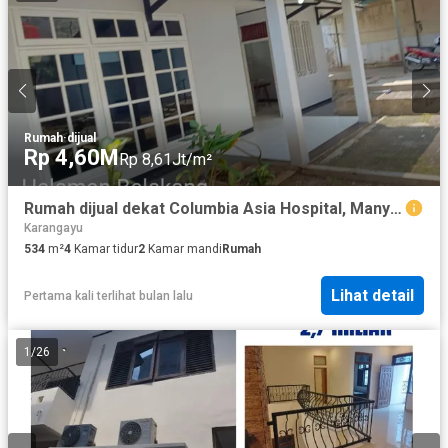
Rumah
·
dijual
Rp 4,60M
Rp 8,61Jt/m²
Rumah dijual dekat Columbia Asia Hospital, Manyaran Semarang, lt 534m2
Karangayu
534
m²
4
Kamar tidur
2
Kamar mandi
Rumah
Lihat detail
Pertama kali terlihat bulan lalu
1
/
26