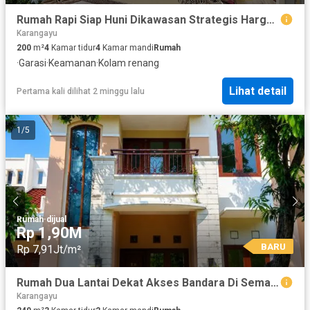
Rumah Rapi Siap Huni Dikawasan Strategis Harga Super Worth it
Karangayu
200
m²
4
Kamar tidur
4
Kamar mandi
Rumah
·
Garasi
·
Keamanan
·
Kolam renang
Lihat detail
Pertama kali dilihat 2 minggu lalu
1
/
5
Rumah
·
dijual
Rp 1,90M
BARU
Rp 7,91Jt/m²
Rumah Dua Lantai Dekat Akses Bandara Di Semarang Barat A5624
Karangayu