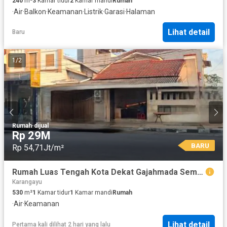
240
m²
3
Kamar tidur
2
Kamar mandi
Rumah
·
Air
·
Balkon
·
Keamanan
·
Listrik
·
Garasi
·
Halaman
Lihat detail
Baru
1
/
2
Rumah
·
dijual
Rp 29M
BARU
Rp 54,71Jt/m²
Rumah Luas Tengah Kota Dekat Gajahmada Semarang A5468
Karangayu
530
m²
1
Kamar tidur
1
Kamar mandi
Rumah
·
Air
·
Keamanan
Lihat detail
Pertama kali dilihat 2 hari yang lalu