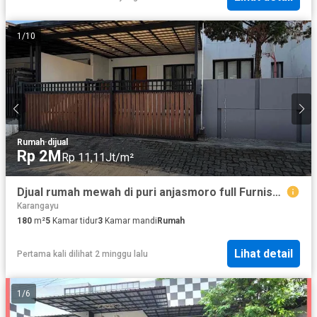
1
/
10
Rumah
·
dijual
Rp 2M
Rp 11,11Jt/m²
Djual rumah mewah di puri anjasmoro full Furnish dekat bandara
Karangayu
180
m²
5
Kamar tidur
3
Kamar mandi
Rumah
Lihat detail
Pertama kali dilihat 2 minggu lalu
1
/
6