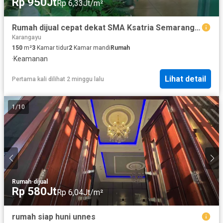
Rp 950Jt
Rp 6,33Jt/m²
Rumah dijual cepat dekat SMA Ksatria Semarang, 950 Jutaan
Karangayu
150
m²
3
Kamar tidur
2
Kamar mandi
Rumah
·
Keamanan
Lihat detail
Pertama kali dilihat 2 minggu lalu
1
/
10
Rumah
·
dijual
Rp 580Jt
Rp 6,04Jt/m²
rumah siap huni unnes