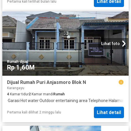
Lihat detail
Pertama kali terlihat bulan lalu
Lihat foto
Rumah
·
dijual
Rp 1,60M
Dijual Rumah Puri Anjasmoro Blok N
Karangayu
4
Kamar tidur
2
Kamar mandi
Rumah
·
Garasi
·
Hot water
·
Outdoor entertaining area
·
Telephone
·
Halaman
Lihat detail
Pertama kali dilihat 2 minggu lalu