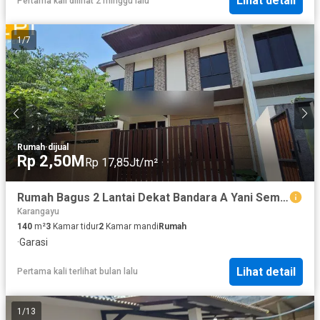
Lihat detail
Pertama kali dilihat 2 minggu lalu
1
/
7
Rumah
·
dijual
Rp 2,50M
Rp 17,85Jt/m²
Rumah Bagus 2 Lantai Dekat Bandara A Yani Semarang
Karangayu
140
m²
3
Kamar tidur
2
Kamar mandi
Rumah
·
Garasi
Lihat detail
Pertama kali terlihat bulan lalu
1
/
13