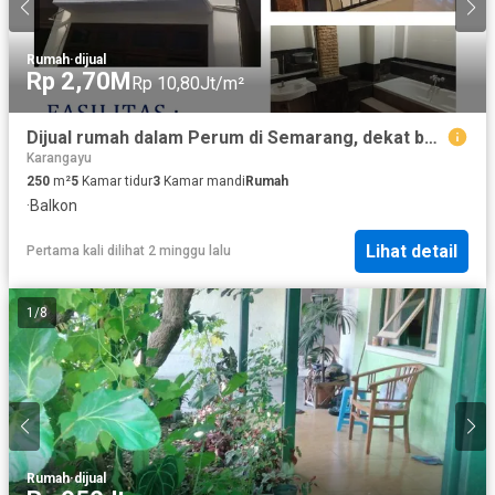
Rumah
·
dijual
Rp 2,70M
Rp 10,80Jt/m²
Dijual rumah dalam Perum di Semarang, dekat banyak fasum, Lt 250m2
Karangayu
250
m²
5
Kamar tidur
3
Kamar mandi
Rumah
·
Balkon
Lihat detail
Pertama kali dilihat 2 minggu lalu
1
/
8
Rumah
·
dijual