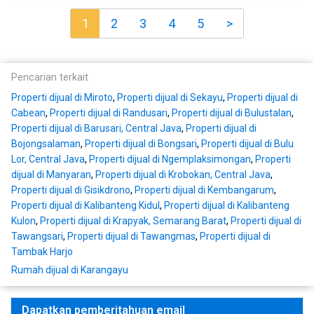
1
2
3
4
5
>
Pencarian terkait
Properti dijual di Miroto
,
Properti dijual di Sekayu
,
Properti dijual di
Cabean
,
Properti dijual di Randusari
,
Properti dijual di Bulustalan
,
Properti dijual di Barusari, Central Java
,
Properti dijual di
Bojongsalaman
,
Properti dijual di Bongsari
,
Properti dijual di Bulu
Lor, Central Java
,
Properti dijual di Ngemplaksimongan
,
Properti
dijual di Manyaran
,
Properti dijual di Krobokan, Central Java
,
Properti dijual di Gisikdrono
,
Properti dijual di Kembangarum
,
Properti dijual di Kalibanteng Kidul
,
Properti dijual di Kalibanteng
Kulon
,
Properti dijual di Krapyak, Semarang Barat
,
Properti dijual di
Tawangsari
,
Properti dijual di Tawangmas
,
Properti dijual di
Tambak Harjo
Rumah dijual di Karangayu
Dapatkan pemberitahuan email