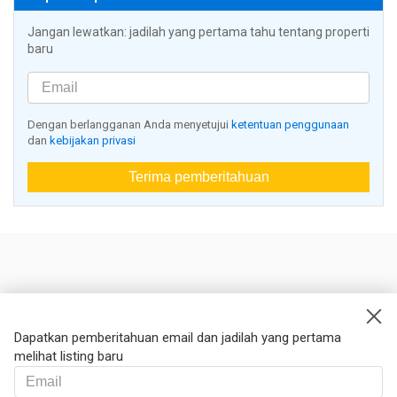
Jangan lewatkan: jadilah yang pertama tahu tentang properti
baru
Dengan berlangganan Anda menyetujui
ketentuan penggunaan
dan
kebijakan privasi
Terima pemberitahuan
Nestoria
Kontak kami
Dapatkan pemberitahuan email dan jadilah yang pertama
melihat listing baru
Hukum
Syarat dan ketentuan