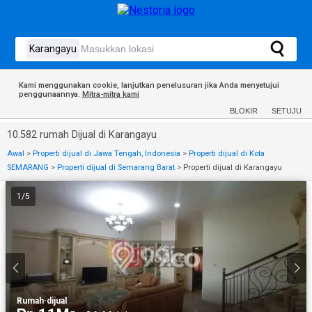
Kami menggunakan cookie, lanjutkan penelusuran jika Anda menyetujui
penggunaannya.
Mitra-mitra kami
BLOKIR
SETUJU
10.582 rumah Dijual di Karangayu
Awal
>
Properti dijual di Jawa Tengah, Indonesia
>
Properti dijual di Kota
SEMARANG
>
Properti dijual di Semarang Barat
>
Properti dijual di Karangayu
1
/
5
Rumah
·
dijual