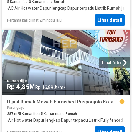
5
Kamar tidur
3
Kamar mandi
Rumah
·
AC
·
Air
·
Hot water
·
Dapur lengkap
·
Dapur terpadu
·
Listrik
·
Rumah jaga
·
Lihat detail
Pertama kali dilihat 2 minggu lalu
Lihat foto
Rumah
·
dijual
Rp 4,85M
Rp 16,89Jt/m²
Dijual Rumah Mewah Furnished Pusponjolo Kota Semarang
Karangayu
287
m²
5
Kamar tidur
5
Kamar mandi
Rumah
·
Air
·
Hot water
·
Dapur lengkap
·
Dapur terpadu
·
Listrik
·
Fully fenced
·
Hal