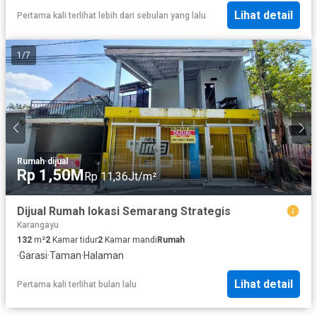
Lihat detail
Pertama kali terlihat lebih dari sebulan yang lalu
1
/
7
Rumah
·
dijual
Rp 1,50M
Rp 11,36Jt/m²
Dijual Rumah lokasi Semarang Strategis
Karangayu
132
m²
2
Kamar tidur
2
Kamar mandi
Rumah
·
Garasi
·
Taman
·
Halaman
Lihat detail
Pertama kali terlihat bulan lalu