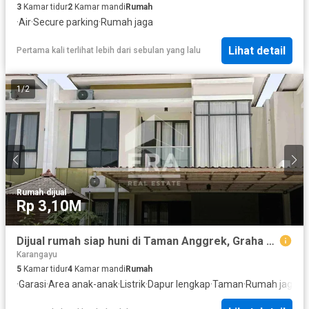
3
Kamar tidur
2
Kamar mandi
Rumah
·
Air
·
Secure parking
·
Rumah jaga
Lihat detail
Pertama kali terlihat lebih dari sebulan yang lalu
1
/
2
Rumah
·
dijual
Rp 3,10M
Dijual rumah siap huni di Taman Anggrek, Graha Padma Semarang Barat
Karangayu
5
Kamar tidur
4
Kamar mandi
Rumah
·
Garasi
·
Area anak-anak
·
Listrik
·
Dapur lengkap
·
Taman
·
Rumah jaga
·
H