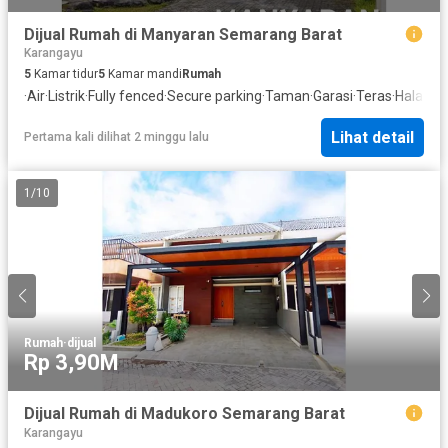
Dijual Rumah di Manyaran Semarang Barat
Karangayu
5
Kamar tidur
5
Kamar mandi
Rumah
·
Air
·
Listrik
·
Fully fenced
·
Secure parking
·
Taman
·
Garasi
·
Teras
·
Halama
Lihat detail
Pertama kali dilihat 2 minggu lalu
1
/
10
Rumah
·
dijual
Rp 3,90M
Dijual Rumah di Madukoro Semarang Barat
Karangayu