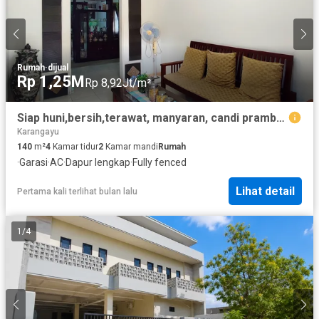
Rumah
·
dijual
Rp 1,25M
Rp 8,92Jt/m²
Siap huni,bersih,terawat, manyaran, candi prambanan, candi penataran
Karangayu
140
m²
4
Kamar tidur
2
Kamar mandi
Rumah
·
Garasi
·
AC
·
Dapur lengkap
·
Fully fenced
Lihat detail
Pertama kali terlihat bulan lalu
1
/
4