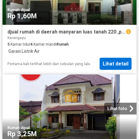
Rumah
·
dijual
Rp 1,60M
djual rumah di daerah manyaran luas tanah 220 ,pasti murah
Karangayu
5
Kamar tidur
4
Kamar mandi
Rumah
·
Garasi
·
Listrik
·
Air
Lihat detail
Pertama kali terlihat lebih dari sebulan yang lalu
Lihat foto
Rumah
·
dijual
Rp 3,25M