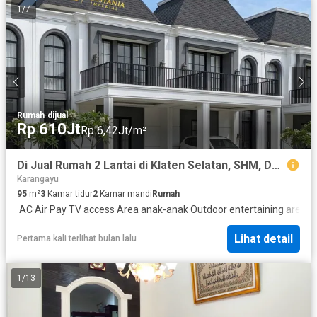
1
/
7
Rumah
·
dijual
Rp 610Jt
Rp 6,42Jt/m²
Di Jual Rumah 2 Lantai di Klaten Selatan, SHM, Dekat RSUP Soeradji Tirtonegoro
Karangayu
95
m²
3
Kamar tidur
2
Kamar mandi
Rumah
·
AC
·
Air
·
Pay TV access
·
Area anak-anak
·
Outdoor entertaining area
·
B
Lihat detail
Pertama kali terlihat bulan lalu
1
/
13