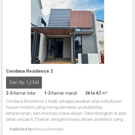
Cendana Residence 2
Dari Rp 1,23M
2-3
Kamar tidur
1-3
Kamar mandi
36 to 67
m²
·
·
Cendana Residence 2 hadir sebagai jawaban atas kebutuhan
hunian modern yang mengutamakan produktivitas,
kenyamanan, dan investasi masa depan. Dikembangkan di atas
lahan seluas 6,7 hektar dengan konsep desain arsitektur yang
artistik, kawasan perumahan ini dirancang khusus untuk
Published by
Inhouse Developer
mendukung gaya hidup dinamis masyarakat modern di