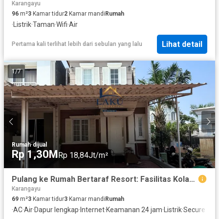
Karangayu
96
m²
3
Kamar tidur
2
Kamar mandi
Rumah
·
Listrik
·
Taman
·
Wifi
·
Air
Lihat detail
Pertama kali terlihat lebih dari sebulan yang lalu
1
/
7
Rumah
·
dijual
Rp 1,30M
Rp 18,84Jt/m²
Pulang ke Rumah Bertaraf Resort: Fasilitas Kolam Renang & Gym Eksklusif Setiap Hari.
Karangayu
69
m²
3
Kamar tidur
3
Kamar mandi
Rumah
·
AC
·
Air
·
Dapur lengkap
·
Internet
·
Keamanan 24 jam
·
Listrik
·
Secure par