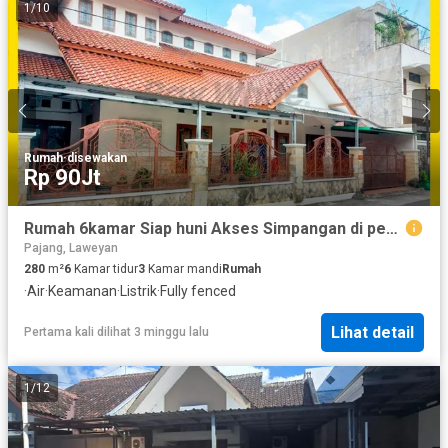
1
/
10
Rumah
·
disewakan
Rp 90Jt
Rumah 6kamar Siap huni Akses Simpangan di penumping Laweyan Solo
Pajang, Laweyan
280
m²
6
Kamar tidur
3
Kamar mandi
Rumah
·
Air
·
Keamanan
·
Listrik
·
Fully fenced
Lihat detail
Pertama kali dilihat 3 minggu lalu
1
/
12