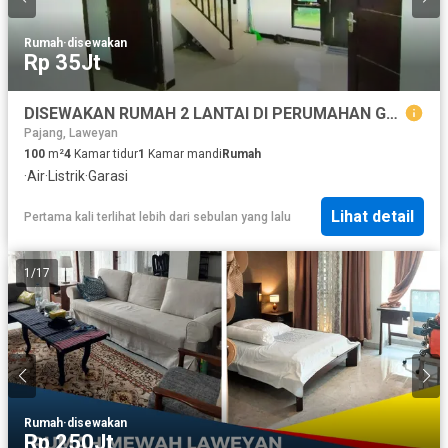
Rumah
·
disewakan
Rp 35Jt
DISEWAKAN RUMAH 2 LANTAI DI PERUMAHAN GENTAN
Pajang, Laweyan
100
m²
4
Kamar tidur
1
Kamar mandi
Rumah
·
Air
·
Listrik
·
Garasi
Lihat detail
Pertama kali terlihat lebih dari sebulan yang lalu
1
/
17
Rumah
·
disewakan
Rp 250Jt