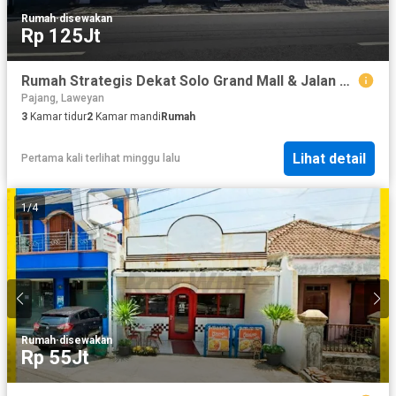
Rumah
·
disewakan
Rp 125Jt
Rumah Strategis Dekat Solo Grand Mall & Jalan Slamet Riyadi, Solo
Pajang, Laweyan
3
Kamar tidur
2
Kamar mandi
Rumah
Lihat detail
Pertama kali terlihat minggu lalu
1
/
4
Rumah
·
disewakan
Rp 55Jt