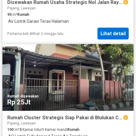
Disewakan Rumah Usaha Strategis Nol Jalan Raya Agus Salim Solo
Pajang, Laweyan
90
m²
Rumah
·
Air
·
Listrik
·
Garasi
·
Teras
·
Halaman
Lihat detail
Pertama kali dilihat 2 minggu lalu
1
/
16
Rumah
·
disewakan
Rp 25Jt
Rumah Cluster Strategis Siap Pakai di Blulukan Colomadu Karanganyar (dr)
Pajang, Laweyan
100
m²
3
Kamar tidur
1
Kamar mandi
Rumah