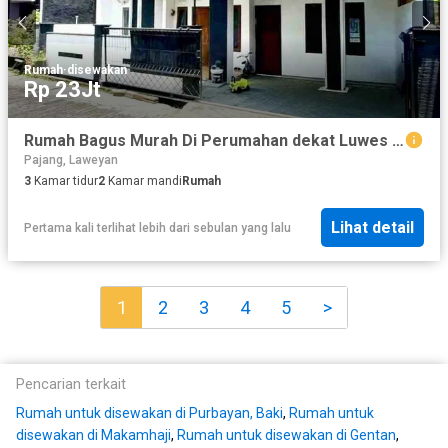
Rumah
·
disewakan
Rp 23Jt
Rumah Bagus Murah Di Perumahan dekat Luwes Gentan
Pajang, Laweyan
3
Kamar tidur
2
Kamar mandi
Rumah
Lihat detail
Pertama kali terlihat lebih dari sebulan yang lalu
1
2
3
4
5
>
Pencarian terkait
Rumah untuk disewakan di Purbayan, Baki
,
Rumah untuk
disewakan di Makamhaji
,
Rumah untuk disewakan di Gentan
,