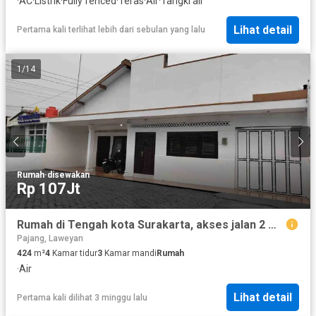
·
AC
·
Listrik
·
Fully fenced
·
Teras
·
Air
·
Tangki air
Lihat detail
Pertama kali terlihat lebih dari sebulan yang lalu
1
/
14
Rumah
·
disewakan
Rp 107Jt
Rumah di Tengah kota Surakarta, akses jalan 2 mobil, rumah bagus dan terawat, cocok buat huni atau bisnis.
Pajang, Laweyan
424
m²
4
Kamar tidur
3
Kamar mandi
Rumah
·
Air
Lihat detail
Pertama kali dilihat 3 minggu lalu