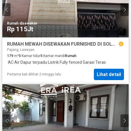
Rumah
·
disewakan
Rp 115Jt
RUMAH MEWAH DISEWAKAN FURNISHED DI SOLO COLOMADU DEKAT SUPERINDO, RS JIH SOLO
Pajang, Laweyan
179
m²
5
Kamar tidur
5
Kamar mandi
Rumah
·
AC
·
Air
·
Dapur terpadu
·
Listrik
·
Fully fenced
·
Garasi
·
Teras
Lihat detail
Pertama kali dilihat 2 minggu lalu
1
/
8