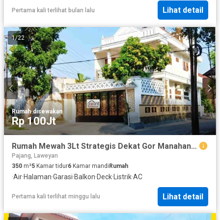
Lihat detail
Pertama kali terlihat bulan lalu
1
/
22
Rumah
·
disewakan
Rp 100Jt
Rumah Mewah 3Lt Strategis Dekat Gor Manahan dan Exit Tol
Pajang, Laweyan
350
m²
5
Kamar tidur
6
Kamar mandi
Rumah
·
Air
·
Halaman
·
Garasi
·
Balkon
·
Deck
·
Listrik
·
AC
Lihat detail
Pertama kali terlihat minggu lalu