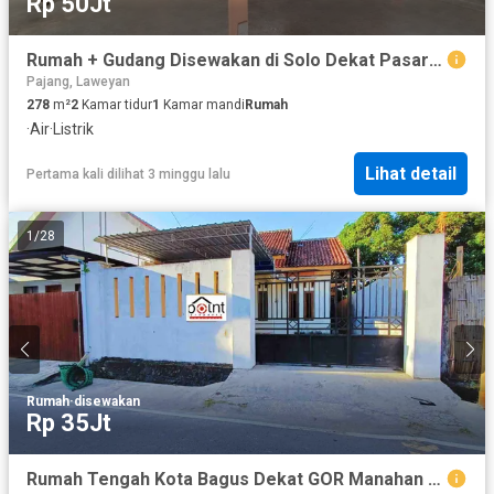
Rp 50Jt
Rumah + Gudang Disewakan di Solo Dekat Pasar Purwosari, Stasiun Purwosari dan Solo Center Point
Pajang, Laweyan
278
m²
2
Kamar tidur
1
Kamar mandi
Rumah
·
Air
·
Listrik
Lihat detail
Pertama kali dilihat 3 minggu lalu
1
/
28
Rumah
·
disewakan
Rp 35Jt
Rumah Tengah Kota Bagus Dekat GOR Manahan di Sumber Solo