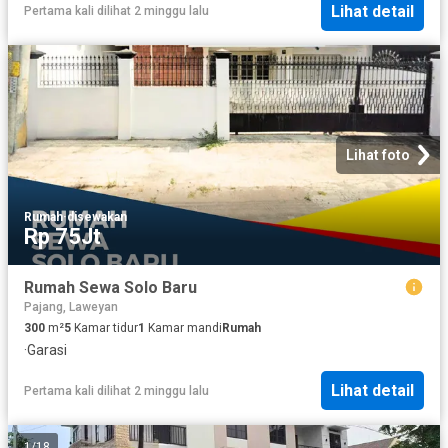
Lihat detail
Pertama kali dilihat 2 minggu lalu
Lihat foto
Rumah
·
disewakan
Rp 75Jt
Rumah Sewa Solo Baru
Pajang, Laweyan
300
m²
5
Kamar tidur
1
Kamar mandi
Rumah
·
Garasi
Lihat detail
Pertama kali dilihat 2 minggu lalu
1
/
18