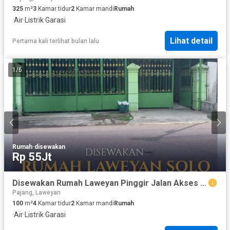
325
m²
3
Kamar tidur
2
Kamar mandi
Rumah
·
Air
·
Listrik
·
Garasi
Lihat detail
Pertama kali terlihat bulan lalu
1
/
6
Rumah
·
disewakan
Rp 55Jt
Disewakan Rumah Laweyan Pinggir Jalan Akses Mudah
Pajang, Laweyan
100
m²
4
Kamar tidur
2
Kamar mandi
Rumah
·
Air
·
Listrik
·
Garasi