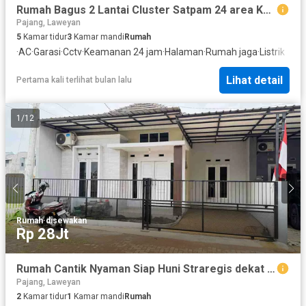
Rumah Bagus 2 Lantai Cluster Satpam 24 area Kampus UMS
Pajang, Laweyan
5
Kamar tidur
3
Kamar mandi
Rumah
·
AC
·
Garasi
·
Cctv
·
Keamanan 24 jam
·
Halaman
·
Rumah jaga
·
Listrik
Lihat detail
Pertama kali terlihat bulan lalu
1
/
12
Rumah
·
disewakan
Rp 28Jt
Rumah Cantik Nyaman Siap Huni Straregis dekat Hotel Alana dan Hotel Lord In Solo
Pajang, Laweyan
2
Kamar tidur
1
Kamar mandi
Rumah