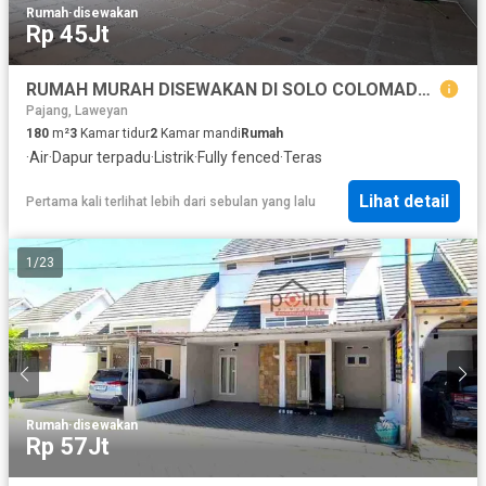
Rumah
·
disewakan
Rp 45Jt
RUMAH MURAH DISEWAKAN DI SOLO COLOMADU DEKAT KAMPUS IHS, KAMPUS UMS
Pajang, Laweyan
180
m²
3
Kamar tidur
2
Kamar mandi
Rumah
·
Air
·
Dapur terpadu
·
Listrik
·
Fully fenced
·
Teras
Lihat detail
Pertama kali terlihat lebih dari sebulan yang lalu
1
/
23
Rumah
·
disewakan
Rp 57Jt