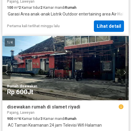
Pajang, Laweyan
100
m²
2
Kamar tidur
2
Kamar mandi
Rumah
·
Garasi
·
Area anak-anak
·
Listrik
·
Outdoor entertaining area
·
Air
·
Halam
Lihat detail
Pertama kali terlihat minggu lalu
1
/
4
Rumah
·
disewakan
Rp 600Jt
disewakan rumah di slamet riyadi
Pajang, Laweyan
900
m²
4
Kamar tidur
3
Kamar mandi
Rumah
·
AC
·
Taman
·
Keamanan 24 jam
·
Televisi
·
Wifi
·
Halaman