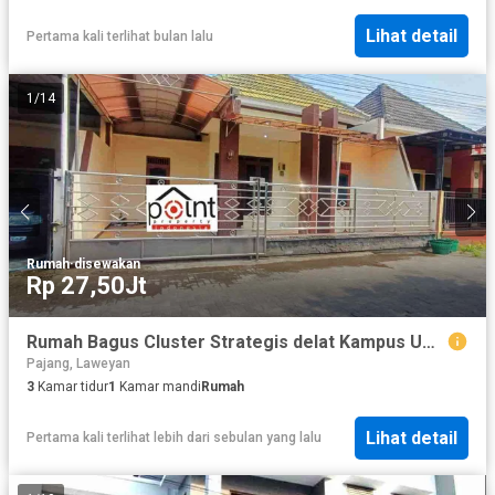
Lihat detail
Pertama kali terlihat bulan lalu
1
/
14
Rumah
·
disewakan
Rp 27,50Jt
Rumah Bagus Cluster Strategis delat Kampus UMS dan Goro Assalam
Pajang, Laweyan
3
Kamar tidur
1
Kamar mandi
Rumah
Lihat detail
Pertama kali terlihat lebih dari sebulan yang lalu