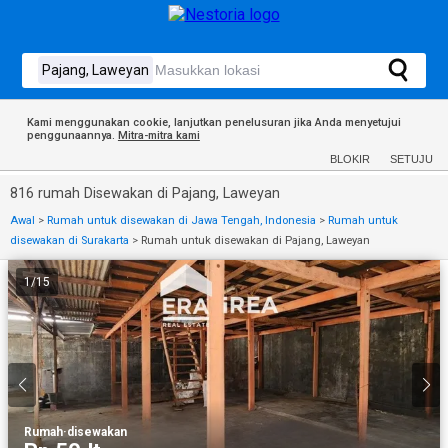
Kami menggunakan cookie, lanjutkan penelusuran jika Anda menyetujui
penggunaannya.
Mitra-mitra kami
BLOKIR
SETUJU
816 rumah Disewakan di Pajang, Laweyan
Awal
>
Rumah untuk disewakan di Jawa Tengah, Indonesia
>
Rumah untuk
disewakan di Surakarta
>
Rumah untuk disewakan di Pajang, Laweyan
1
/
15
Rumah
·
disewakan