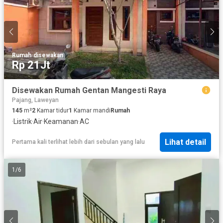
Rumah
·
disewakan
Rp 21Jt
Disewakan Rumah Gentan Mangesti Raya
Pajang, Laweyan
145
m²
2
Kamar tidur
1
Kamar mandi
Rumah
·
Listrik
·
Air
·
Keamanan
·
AC
Lihat detail
Pertama kali terlihat lebih dari sebulan yang lalu
1
/
6