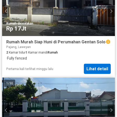
Rumah
·
disewakan
Rp 17Jt
Rumah Murah Siap Huni di Perumahan Gentan Solo
Pajang, Laweyan
2
Kamar tidur
1
Kamar mandi
Rumah
·
Fully fenced
Lihat detail
Pertama kali terlihat minggu lalu
1
/
30