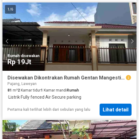
1
/
6
Rumah
·
disewakan
Rp 19Jt
Disewakan Dikontrakan Rumah Gentan Mangesti Raya waru baki sukoharjo
Pajang, Laweyan
81
m²
2
Kamar tidur
1
Kamar mandi
Rumah
·
Listrik
·
Fully fenced
·
Air
·
Secure parking
Lihat detail
Pertama kali terlihat lebih dari sebulan yang lalu
1
/
6