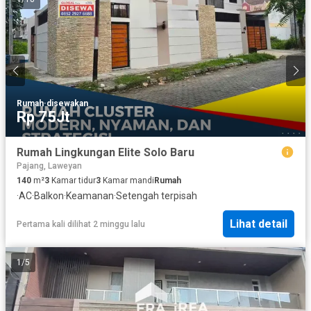
Rumah
·
disewakan
Rp 75Jt
Rumah Lingkungan Elite Solo Baru
Pajang, Laweyan
140
m²
3
Kamar tidur
3
Kamar mandi
Rumah
·
AC
·
Balkon
·
Keamanan
·
Setengah terpisah
Lihat detail
Pertama kali dilihat 2 minggu lalu
1
/
5