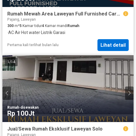
Rumah Mewah Area Laweyan Full Furnished Carport 4 Mobil
Pajang, Laweyan
300
m²
5
Kamar tidur
4
Kamar mandi
Rumah
·
AC
·
Air
·
Hot water
·
Listrik
·
Garasi
Lihat detail
Pertama kali terlihat bulan lalu
1
/
14
Rumah
·
disewakan
Rp 100Jt
Jual/Sewa Rumah Eksklusif Laweyan Solo
Pajang, Laweyan