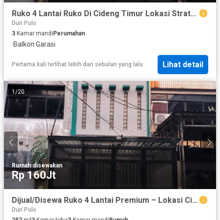
Ruko 4 Lantai Ruko Di Cideng Timur Lokasi Strategis Di Pinggir Jalan
Duri Pulo
3
Kamar mandi
Perumahan
·
Balkon
·
Garasi
Lihat detail
Pertama kali terlihat lebih dari sebulan yang lalu
1
/
20
Rumah
·
disewakan
Rp 160Jt
Dijual/Disewa Ruko 4 Lantai Premium – Lokasi Cideng Timur Jakarta Pusat
Duri Pulo
252
m²
3
Kamar tidur
3
Kamar mandi
Rumah