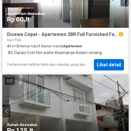
Apartemen
·
disewakan
Rp 60Jt
Disewa Cepat - Apartemen 2BR Full Furnished Fasilitas Lengkap Lantai Rendah Di Jakarta Barar
Duri Pulo
41
m²
2
Kamar tidur
1
Kamar mandi
Apartemen
·
AC
·
Garasi
·
Cctv
·
Hot water
·
Keamanan
·
Kolam renang
Lihat detail
Pertama kali terlihat lebih dari sebulan yang lalu
1
/
7
Rumah
·
disewakan
Rp 125Jt