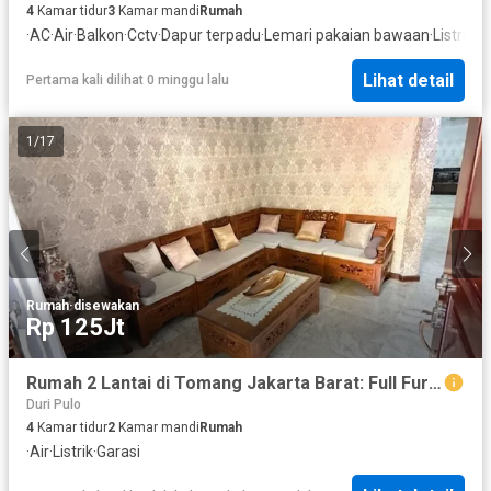
4
Kamar tidur
3
Kamar mandi
Rumah
·
AC
·
Air
·
Balkon
·
Cctv
·
Dapur terpadu
·
Lemari pakaian bawaan
·
Listrik
·
Fu
Lihat detail
Pertama kali dilihat 0 minggu lalu
1
/
17
Rumah
·
disewakan
Rp 125Jt
Rumah 2 Lantai di Tomang Jakarta Barat: Full Furnished!
Duri Pulo
4
Kamar tidur
2
Kamar mandi
Rumah
·
Air
·
Listrik
·
Garasi