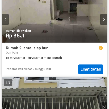
Rumah
·
disewakan
Rp 35Jt
Rumah 2 lantai siap huni
Duri Pulo
84
m²
2
Kamar tidur
2
Kamar mandi
Rumah
Lihat detail
Pertama kali dilihat 2 minggu lalu
1
/
6