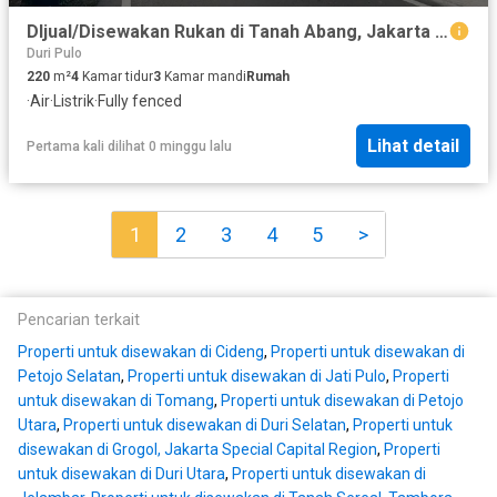
DIjual/Disewakan Rukan di Tanah Abang, Jakarta Pusat 200m2
Duri Pulo
220
m²
4
Kamar tidur
3
Kamar mandi
Rumah
·
Air
·
Listrik
·
Fully fenced
Lihat detail
Pertama kali dilihat 0 minggu lalu
1
2
3
4
5
>
Pencarian terkait
Properti untuk disewakan di Cideng
,
Properti untuk disewakan di
Petojo Selatan
,
Properti untuk disewakan di Jati Pulo
,
Properti
untuk disewakan di Tomang
,
Properti untuk disewakan di Petojo
Utara
,
Properti untuk disewakan di Duri Selatan
,
Properti untuk
disewakan di Grogol, Jakarta Special Capital Region
,
Properti
untuk disewakan di Duri Utara
,
Properti untuk disewakan di