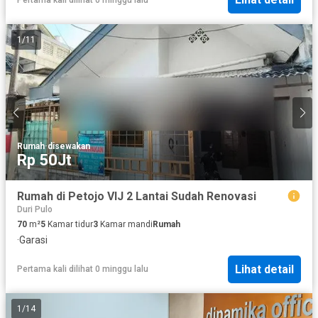
1
/
11
Rumah
·
disewakan
Rp 50Jt
Rumah di Petojo VIJ 2 Lantai Sudah Renovasi
Duri Pulo
70
m²
5
Kamar tidur
3
Kamar mandi
Rumah
·
Garasi
Lihat detail
Pertama kali dilihat 0 minggu lalu
1
/
14