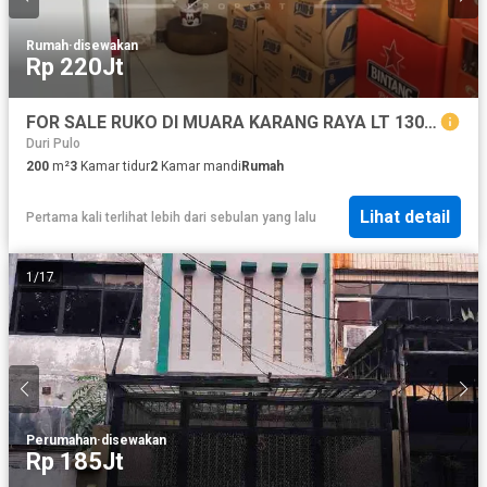
Rumah
·
disewakan
Rp 220Jt
FOR SALE RUKO DI MUARA KARANG RAYA LT 130 Hadap Selatan
Duri Pulo
200
m²
3
Kamar tidur
2
Kamar mandi
Rumah
Lihat detail
Pertama kali terlihat lebih dari sebulan yang lalu
1
/
17
Perumahan
·
disewakan
Rp 185Jt