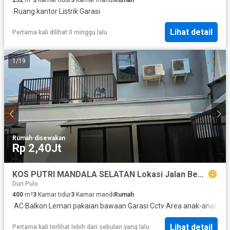
·
Ruang kantor
·
Listrik
·
Garasi
Lihat detail
Pertama kali dilihat 0 minggu lalu
1
/
19
Rumah
·
disewakan
Rp 2,40Jt
KOS PUTRI MANDALA SELATAN Lokasi Jalan Besar di Tomang
Duri Pulo
400
m²
3
Kamar tidur
3
Kamar mandi
Rumah
·
AC
·
Balkon
·
Lemari pakaian bawaan
·
Garasi
·
Cctv
·
Area anak-anak
·
Al
Lihat detail
Pertama kali terlihat lebih dari sebulan yang lalu