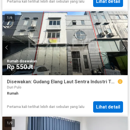
Lihat detail
Pertama kali terlihat lebih dari sebulan yang lalu
1
/
6
Rumah
·
disewakan
Rp 550Jt
Disewakan: Gudang Elang Laut Sentra Industri Terpadu III pantai indah kapuk LT 10x24m2
Duri Pulo
Rumah
Lihat detail
Pertama kali terlihat lebih dari sebulan yang lalu
1
/
9