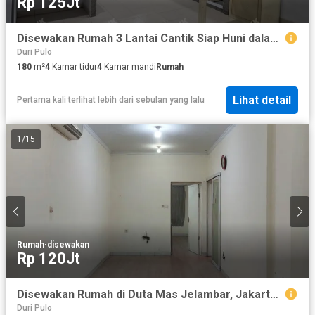
Rp 125Jt
Disewakan Rumah 3 Lantai Cantik Siap Huni dalam Komplek Glodok
Duri Pulo
180
m²
4
Kamar tidur
4
Kamar mandi
Rumah
Lihat detail
Pertama kali terlihat lebih dari sebulan yang lalu
1
/
15
Rumah
·
disewakan
Rp 120Jt
Disewakan Rumah di Duta Mas Jelambar, Jakarta Barat, Ukuran 9X20m2,Cocok Utk Garment, Harga : 120 Jt/Thn
Duri Pulo