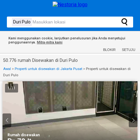
Kami menggunakan cookie, lanjutkan penelusuran jika Anda menyetujui
penggunaannya.
Mitra-mitra kami
BLOKIR
SETUJU
50.776 rumah Disewakan di Duri Pulo
Awal
>
Properti untuk disewakan di Jakarta Pusat
>
Properti untuk disewakan di
Duri Pulo
1
/
11
Rumah
·
disewakan