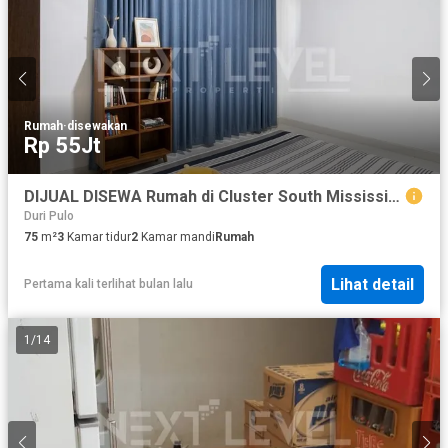
Rumah
·
disewakan
Rp 55Jt
DIJUAL DISEWA Rumah di Cluster South Mississipi, JGC Jakarta timur
Duri Pulo
75
m²
3
Kamar tidur
2
Kamar mandi
Rumah
Lihat detail
Pertama kali terlihat bulan lalu
1
/
14