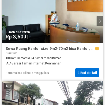
Rumah
·
disewakan
Rp 3,50Jt
Sewa Ruang Kantor size 9m2-70m2 bisa Kantor, Tiktok Live, Shopee Live
Duri Pulo
400
m²
1
Kamar tidur
4
Kamar mandi
Rumah
·
AC
·
Garasi
·
Taman
·
Internet
·
Keamanan
Lihat detail
Pertama kali dilihat 2 minggu lalu
1
/
12