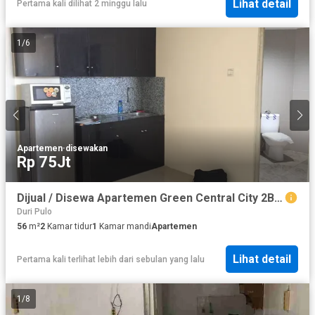
Lihat detail
Pertama kali dilihat 2 minggu lalu
1
/
6
Apartemen
·
disewakan
Rp 75Jt
Dijual / Disewa Apartemen Green Central City 2BR Full Furnish di Gajah Mada, Jakpus
Duri Pulo
56
m²
2
Kamar tidur
1
Kamar mandi
Apartemen
Lihat detail
Pertama kali terlihat lebih dari sebulan yang lalu
1
/
8