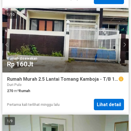
1
/
10
Rumah
·
disewakan
Rp 160Jt
Rumah Murah 2.5 Lantai Tomang Kamboja - T/B 162.5 m² / 270 m², Lingkungan Nyaman, Grogol Petamburan, Jakarta Barat
Duri Pulo
270
m²
Rumah
Lihat detail
Pertama kali terlihat minggu lalu
1
/
9