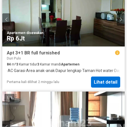
Apartemen
·
disewakan
Rp 6Jt
Apt 3+1 BR full furnished
Duri Pulo
84
m²
3
Kamar tidur
3
Kamar mandi
Apartemen
·
AC
·
Garasi
·
Area anak-anak
·
Dapur lengkap
·
Taman
·
Hot water
·
Dapur 
Lihat detail
Pertama kali dilihat 2 minggu lalu
1
/
9