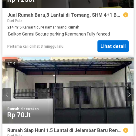
Jual Rumah Baru,3 Lantai di Tomang, SHM 4+1 BR, 80 M2, Jakarta Barat
Duri Pulo
214
m²
5
Kamar tidur
4
Kamar mandi
Rumah
·
Balkon
·
Garasi
·
Secure parking
·
Keamanan
·
Fully fenced
Lihat detail
Pertama kali dilihat 3 minggu lalu
1
/
14
Rumah
·
disewakan
Rp 70Jt
Rumah Siap Huni 1.5 Lantai di Jelambar Baru Renovasi Akses Jalan Depan 2 Mobil