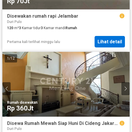
Rp 70Jt
Disewakan rumah rapi Jelambar
Duri Pulo
120
m²
3
Kamar tidur
3
Kamar mandi
Rumah
Lihat detail
Pertama kali terlihat minggu lalu
1
/
12
Rumah
·
disewakan
Rp 360Jt
Disewa Rumah Mewah Siap Huni Di Cideng Jakarta Pusat
Duri Pulo