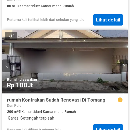
Duri Pulo
80
m²
3
Kamar tidur
2
Kamar mandi
Rumah
Lihat detail
Pertama kali terlihat lebih dari sebulan yang lalu
1
/
10
Rumah
·
disewakan
Rp 100Jt
rumah Kontrakan Sudah Renovasi Di Tomang
Duri Pulo
200
m²
5
Kamar tidur
4
Kamar mandi
Rumah
·
Garasi
·
Setengah terpisah
Lihat detail
Pertama kali dilihat 0 minggu lalu