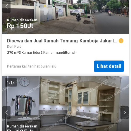
Rumah
·
disewakan
Rp 150Jt
Disewa dan Jual Rumah Tomang-Kamboja Jakarta Barat
Duri Pulo
270
m²
3
Kamar tidur
2
Kamar mandi
Rumah
Lihat detail
Pertama kali terlihat bulan lalu
1
/
17
Rumah
·
disewakan