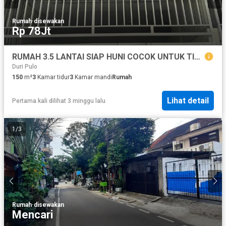
Rumah
·
disewakan
Rp 78Jt
RUMAH 3.5 LANTAI SIAP HUNI COCOK UNTUK TINGGAL DAN USAHA ONLINE
Duri Pulo
150
m²
3
Kamar tidur
3
Kamar mandi
Rumah
Lihat detail
Pertama kali dilihat 3 minggu lalu
1
/
3
Rumah
·
disewakan
Mencari