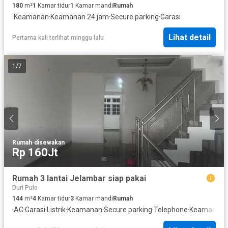
180
m²
1
Kamar tidur
1
Kamar mandi
Rumah
·
Keamanan
·
Keamanan 24 jam
·
Secure parking
·
Garasi
Lihat detail
Pertama kali terlihat minggu lalu
1
/
7
Rumah
·
disewakan
Rp 160Jt
Rumah 3 lantai Jelambar siap pakai
Duri Pulo
144
m²
4
Kamar tidur
3
Kamar mandi
Rumah
·
AC
·
Garasi
·
Listrik
·
Keamanan
·
Secure parking
·
Telephone
·
Keamanan 