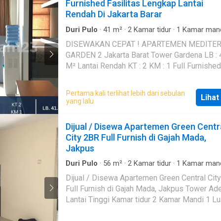
Furnished Fasilitas Lengkap Lantai
Rendah Di Jakarta Barar
Duri Pulo
·
41
m²
·
2
Kamar tidur
·
1
Kamar man
Apartemen
·
AC
·
Garasi
·
Cctv
·
Hot water
·
Ke
DISEWAKAN CEPAT ! APARTEMEN MEDITERANIA
Kolam renang
GARDEN 2 Jakarta Barat Tower Gardena LB : 41.86
M² Lantai Rendah KT : 2 KM : 1 Full Furnished 
Unit AC - Water Heater Lokasi Sangat Strateg
Direct Owner Fasilitas : - Keamanan 24 Jam - CCTV
Pertama kali terlihat lebih dari sebulan
Lihat
in Lobby - Area Parkir Luas - Swimming Pool - Gym
yang lalu
Harga Sewa : 60 Juta/Tahun
Dijual / Disewa Apartemen Green Centr
City 2BR Full Furnish di Gajah Mada,
Jakpus
Duri Pulo
·
56
m²
·
2
Kamar tidur
·
1
Kamar man
Apartemen
Dijual / Disewa Apartemen Green Central Cit
Full Furnish di Gajah Mada, Jakpus Tower Adenium
Lantai Tinggi Kamar tidur 2 Kamar Mandi 1 Luas 56
m² Sudah Sertifikat Kitchen Set Granit Full Furnish