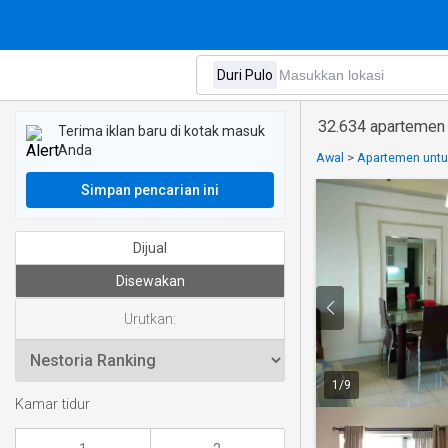
32.634 apartemen 
Terima iklan baru di kotak masuk
Anda
Awal
>
Apartemen untuk
Simpan pencarian ini
Dijual
Disewakan
Urutkan:
1
/
9
Kamar tidur