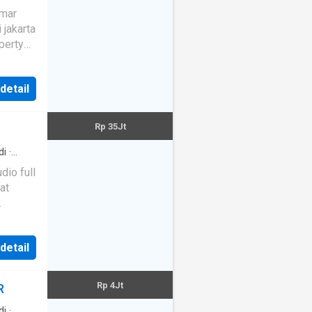
aan
·
ngkap
·
a
·
Hot
 detail
Rp 35Jt
di
·
erkom
·
 detail
Rp 4Jt
R
di
·