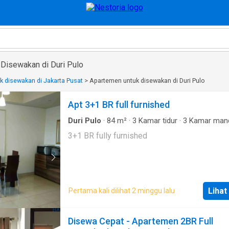
Disewakan di Duri Pulo
 disewakan di Jakarta Pusat
>
Apartemen untuk disewakan di Duri Pulo
Apt 3+1 BR full furnished
Duri Pulo
·
84
m²
·
3
Kamar tidur
·
3
Kamar man
Apartemen
·
AC
·
Garasi
·
Area anak-anak
·
Dap
3+1 BR fully furnished
lengkap
·
Taman
·
Hot water
·
Dapur terpadu
·
Sa
Kolam renang
·
Keamanan 24 jam
Lihat
Pertama kali dilihat 2 minggu lalu
Disewa Cepat - Apartemen 2BR Full