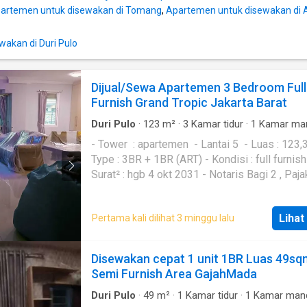
artemen untuk disewakan di Tomang
,
Apartemen untuk disewakan di 
akan di Duri Pulo
Dijual/Sewa Apartemen 3 Bedroom Full
Furnish Grand Tropic Jakarta Barat
Duri Pulo
·
123
m²
·
3
Kamar tidur
·
1
Kamar ma
Apartemen
·
AC
·
Hot water
·
Keamanan
·
Televi
- Tower : apartemen - Lantai 5 - Luas : 123,350 -
Type : 3BR + 1BR (ART) - Kondisi : full furnish -
Surat² : hgb 4 okt 2031 - Notaris Bagi 2 , Pajak
Masing² Harga jual : 2,3 M nego Harga sewa : 130
Jt/thn Hub : Stephen Lim Dome Real Estate
Lihat
Pertama kali dilihat 3 minggu lalu
Disewakan cepat 1 unit 1BR Luas 49sq
Semi Furnish Area GajahMada
Duri Pulo
·
49
m²
·
1
Kamar tidur
·
1
Kamar man