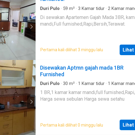
Duri Pulo
·
59
m²
·
3
Kamar tidur
·
2
Kamar man
Apartemen
Di sewakan Apartemen Gajah Mada 3BR, kam
mandi,Full furnished,Rapi,Bersih,Terawat.
Lihat
Pertama kali dilihat 3 minggu lalu
Disewakan Aptmn gajah mada 1BR
Furnished
Duri Pulo
·
30
m²
·
1
Kamar tidur
·
1
Kamar man
Apartemen
1 BR,1 kamar kamar mandi,full furnished,Rapi,
Harga sewa sebulan Harga sewa setahu
Lihat
Pertama kali dilihat 0 minggu lalu