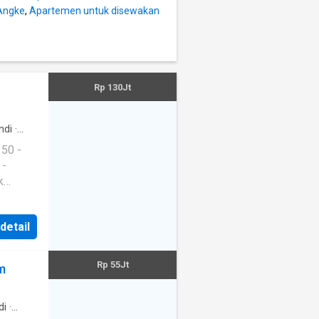
Angke
,
Apartemen untuk disewakan
Rp 130Jt
ndi
·
si
 detail
Rp 55Jt
m
di
·