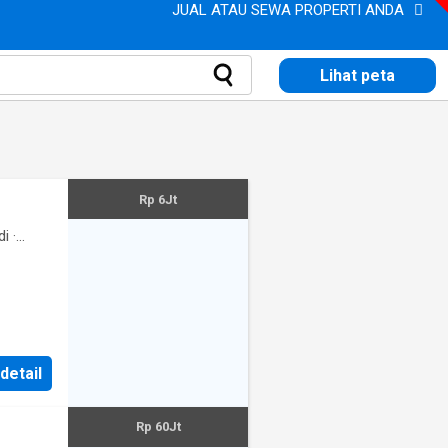
JUAL ATAU SEWA PROPERTI ANDA
Lihat peta
Rp 6Jt
di
·
ur
una
·
 detail
Rp 60Jt