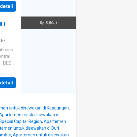
 detail
Rp 5,50Jt
ULL
di
·
r
tahunan
m
·
 , BEST
 Gajah
EW CITY
 detail
men untuk disewakan di Keagungan
,
Apartemen untuk disewakan di
pecial Capital Region
,
Apartemen
temen untuk disewakan di Duri
lambar
,
Apartemen untuk disewakan