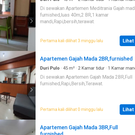
Apartemen
Di sewakan Apartemen Meditrania Gajah mada
furnished,luas 40m,2 BR,1 kamar
mandi,Rapi,bersih,terawat.
Lihat
Pertama kali dilihat 3 minggu lalu
Apartemen Gajah Mada 2BR,furnished
Duri Pulo
·
45
m²
·
2
Kamar tidur
·
1
Kamar man
Apartemen
Di sewakan Apartemen Gajah Mada 2BR,Full
furnished,Rapi,Bersih,Terawat.
Lihat
Pertama kali dilihat 0 minggu lalu
Apartemen Gajah Mada 3BR,Full
furnished.