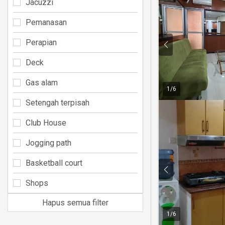
Jacuzzi
Pemanasan
Perapian
Deck
Gas alam
1
/
6
Setengah terpisah
Club House
Jogging path
Basketball court
Shops
Hapus semua filter
1
/
6