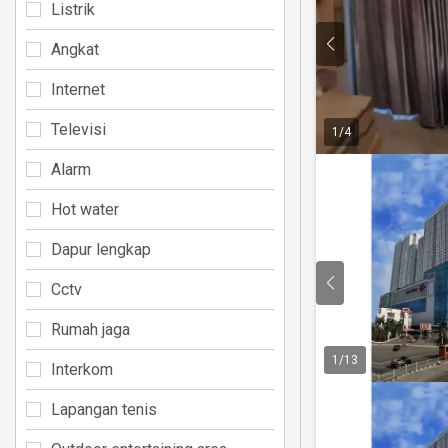
Listrik
Angkat
Internet
Televisi
1
/
4
Alarm
Hot water
Dapur lengkap
Cctv
Rumah jaga
1
/
13
Interkom
Lapangan tenis