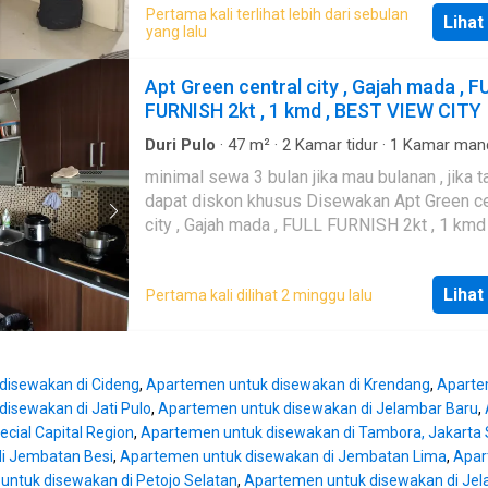
Posisi tersewa sampai 1 Agustus 2026 Harga Jual
Pertama kali terlihat lebih dari sebulan
Lihat
Rp 1,35M (nego) Harga Sewa Rp 75jt pertahun Hub:
yang lalu
Aifi - GPS
Apt Green central city , Gajah mada , F
FURNISH 2kt , 1 kmd , BEST VIEW CITY
Duri Pulo
·
47
m²
·
2
Kamar tidur
·
1
Kamar man
Apartemen
·
AC
·
Air
·
Hot water
·
Balkon
·
Dapu
minimal sewa 3 bulan jika mau bulanan , jika 
terpadu
·
Internet
·
Keamanan
·
Keamanan 24 ja
dapat diskon khusus Disewakan Apt Green central
Kolam renang
·
Angkat
·
Listrik
·
Secure parking
·
Pemandangan panorama
·
Televisi
·
Garasi
·
Wifi
city , Gajah mada , FULL FURNISH 2kt , 1 kmd
VIEW CITY Disewakan Apt Green central city ,
mada , FULL FURNISH 2kt , 1 kmd , BEST VI
Lihat
Pertama kali dilihat 2 minggu lalu
disewakan di Cideng
,
Apartemen untuk disewakan di Krendang
,
Aparte
isewakan di Jati Pulo
,
Apartemen untuk disewakan di Jelambar Baru
,
ecial Capital Region
,
Apartemen untuk disewakan di Tambora, Jakarta S
di Jembatan Besi
,
Apartemen untuk disewakan di Jembatan Lima
,
Apar
ntuk disewakan di Petojo Selatan
,
Apartemen untuk disewakan di Je