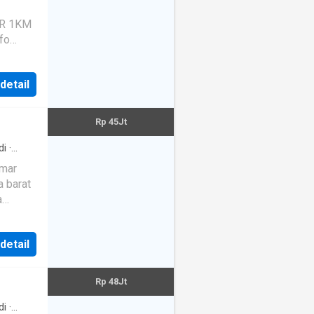
 detail
Rp 45Jt
di
·
amutamu
t water
·
a
nis
·
 detail
Rp 48Jt
di
·