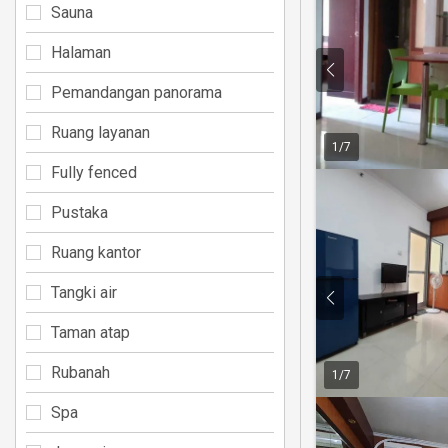
Sauna
Halaman
Pemandangan panorama
Ruang layanan
1
/
7
Fully fenced
Pustaka
Ruang kantor
Tangki air
Taman atap
Rubanah
1
/
7
Spa