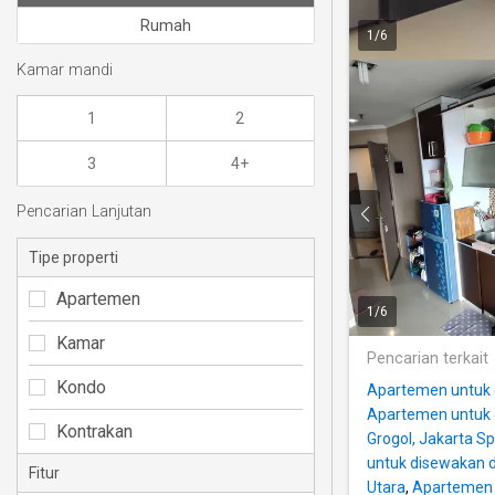
Rumah
1
/
6
Kamar mandi
1
2
3
4+
Pencarian Lanjutan
Tipe properti
Apartemen
1
/
6
Kamar
Pencarian terkait
Kondo
Apartemen untuk 
Apartemen untuk d
Kontrakan
Grogol, Jakarta Sp
untuk disewakan 
Fitur
Utara
,
Apartemen u