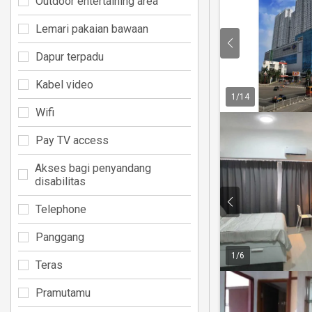
Outdoor entertaining area
Lemari pakaian bawaan
Dapur terpadu
Kabel video
1
/
14
Wifi
Pay TV access
Akses bagi penyandang
disabilitas
Telephone
Panggang
1
/
6
Teras
Pramutamu