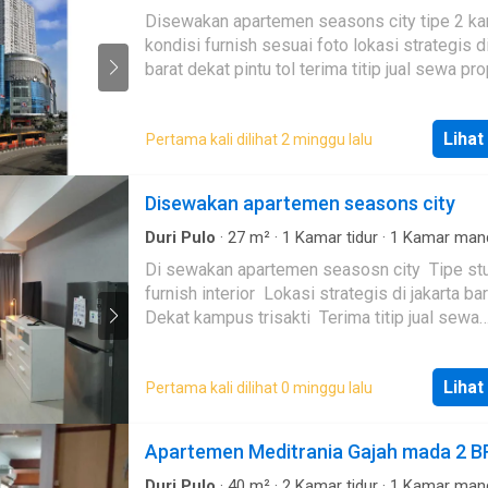
Apartemen
·
AC
·
Balkon
·
Lemari pakaian baw
Disewakan apartemen seasons city tipe 2 kamar
Area anak-anak
·
Pramutamu
·
Listrik
·
Dapur le
kondisi furnish sesuai foto lokasi strategis di jakarta
Taman
·
Panggang
·
Interkom
·
Gym
·
Rumah jag
water
barat dekat pintu tol terima titip jual sewa property
area jakarta dan sekitarnya
Lihat
Pertama kali dilihat 2 minggu lalu
Disewakan apartemen seasons city
Duri Pulo
·
27
m²
·
1
Kamar tidur
·
1
Kamar man
Apartemen
·
AC
·
Alarm
·
Gym
·
Hot water
·
Int
Di sewakan apartemen seasosn city Tipe studio full
Keamanan
·
Telephone
·
Televisi
furnish interior Lokasi strategis di jakarta barat
Dekat kampus trisakti Terima titip jual sewa
property area jakarta dan sekitarnya
Lihat
Pertama kali dilihat 0 minggu lalu
Apartemen Meditrania Gajah mada 2 B
Duri Pulo
·
40
m²
·
2
Kamar tidur
·
1
Kamar man