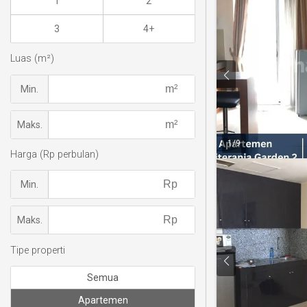
1
2
3
4+
Luas (m²)
Min.
Maks.
1
/
9
Harga (Rp perbulan)
Min.
Maks.
Tipe properti
Semua
Apartemen