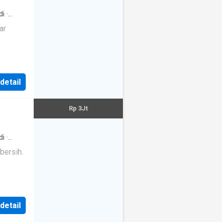
di
·
ar
 detail
Rp 3Jt
di
·
bersih.
 detail