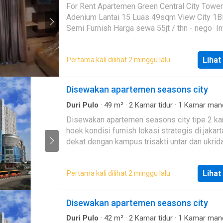
Apartemen
·
Garasi
·
Setengah terpisah
For Rent Apartemen Green Central City Tower
Adenium Lantai 15 Luas 49sqm View City 1BR 1KM
Semi Furnish Harga sewa 55jt / thn - nego Info
Showing : ABIGAIL
Lihat
Pertama kali dilihat 2 minggu lalu
Disewakan apartemen seasons city
Duri Pulo
·
49
m²
·
2
Kamar tidur
·
1
Kamar man
Apartemen
·
AC
·
Balkon
·
Area anak-anak
·
Pr
Disewakan apartemen seasons city tipe 2 kamar
·
Dapur lengkap
·
Taman
·
Rumah jaga
·
Gym
·
Ho
hoek kondisi furnish lokasi strategis di jakarta barat
Lemari pakaian bawaan
·
Alarm
·
Cctv
·
Listrik
·
Pemanasan
·
Angkat
·
Interkom
·
Kolam renang
·
dekat dengan kampus trisakti untar dan ukrid
Keamanan 24 jam
·
Televisi
·
Teras
·
Lapangan te
TERIMA TITIP JUAL SEWA PROPERTY
Keamanan
·
Sauna
Lihat
Pertama kali dilihat 2 minggu lalu
Disewakan apartemen seasons city
Duri Pulo
·
42
m²
·
2
Kamar tidur
·
1
Kamar man