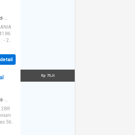
di
·
amanan
·
: - 2
is
 detail
Rp 75Jt
al
di
·
y 2BR