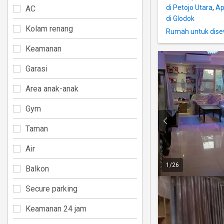
di Petojo Utara
,
Ap
AC
di Glodok
Kolam renang
Rumah untuk disew
Keamanan
Garasi
Area anak-anak
Gym
Taman
Air
1
/
26
Balkon
Secure parking
Keamanan 24 jam