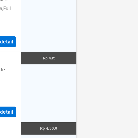
,Full
 detail
Rp 4Jt
di
·
 detail
Rp 4,50Jt