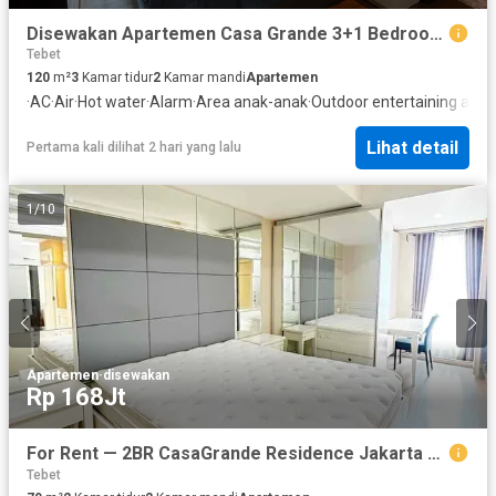
Disewakan Apartemen Casa Grande 3+1 Bedroom Fully furnished Angelo Tower
Tebet
120
m²
3
Kamar tidur
2
Kamar mandi
Apartemen
·
AC
·
Air
·
Hot water
·
Alarm
·
Area anak-anak
·
Outdoor entertaining area
·
Lihat detail
Pertama kali dilihat 2 hari yang lalu
1
/
10
Apartemen
·
disewakan
Rp 168Jt
For Rent — 2BR CasaGrande Residence Jakarta Tower Montana Lt.30 | 79 sqm | Balcony | Full Facility
Tebet