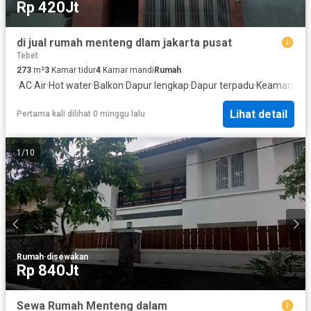
Rp 420Jt
di jual rumah menteng dlam jakarta pusat
Tebet
273
m²
3
Kamar tidur
4
Kamar mandi
Rumah
·
AC
·
Air
·
Hot water
·
Balkon
·
Dapur lengkap
·
Dapur terpadu
·
Keamanan
·
L
Lihat detail
Pertama kali dilihat 0 minggu lalu
1
/
10
Rumah
·
disewakan
Rp 840Jt
Sewa Rumah Menteng dalam