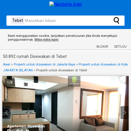
Kami menggunakan cookie, lanjutkan penelusuran jika Anda menyetujui
penggunaannya.
Mitra-mitra kami
BLOKIR
SETUJU
50.892 rumah Disewakan di Tebet
Awal
>
Properti untuk disewakan di Jakarta Raya
>
Properti untuk disewakan di Kota
JAKARTA SELATAN
>
Properti untuk disewakan di Tebet
1
/
8
Apartemen
·
disewakan