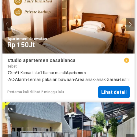
Apartemen
·
disewakan
Rp 150Jt
studio apartemen casablanca
Tebet
70
m²
1
Kamar tidur
1
Kamar mandi
Apartemen
·
AC
·
Alarm
·
Lemari pakaian bawaan
·
Area anak-anak
·
Garasi
·
Listrik
·
P
Lihat detail
Pertama kali dilihat 2 minggu lalu
1
/
6