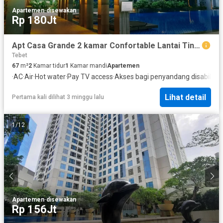
Apartemen
·
disewakan
Rp 180Jt
Apt Casa Grande 2 kamar Confortable Lantai Tingggi Jakarta Selatan
Tebet
67
m²
2
Kamar tidur
1
Kamar mandi
Apartemen
·
AC
·
Air
·
Hot water
·
Pay TV access
·
Akses bagi penyandang disabilitas
Lihat detail
Pertama kali dilihat 3 minggu lalu
1
/
12
Apartemen
·
disewakan
Rp 156Jt