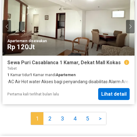
Apartemen
·
disewakan
Rp 120Jt
Sewa Puri Casablanca 1 Kamar, Dekat Mall Kokas
Tebet
1
Kamar tidur
1
Kamar mandi
Apartemen
·
AC
·
Air
·
Hot water
·
Akses bagi penyandang disabilitas
·
Alarm
·
Area an
Lihat detail
Pertama kali terlihat bulan lalu
1
2
3
4
5
>