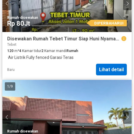
Rumah
·
disewakan
Rp 80Jt
DIPERBAHARUI
Disewakan Rumah Tebet Timur Siap Huni Nyaman Jalan 1 Mobil
Tebet
120
m²
4
Kamar tidur
2
Kamar mandi
Rumah
·
Air
·
Listrik
·
Fully fenced
·
Garasi
·
Teras
Lihat detail
Baru
1
/
9
Rumah
·
disewakan