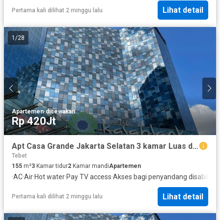
Lihat detail
Pertama kali dilihat 2 minggu lalu
1
/
28
Apartemen
·
disewakan
Rp 420Jt
Apt Casa Grande Jakarta Selatan 3 kamar Luas dan Interior nya Bagus banget
Tebet
155
m²
3
Kamar tidur
2
Kamar mandi
Apartemen
·
AC
·
Air
·
Hot water
·
Pay TV access
·
Akses bagi penyandang disabilitas
Lihat detail
Pertama kali dilihat 2 minggu lalu