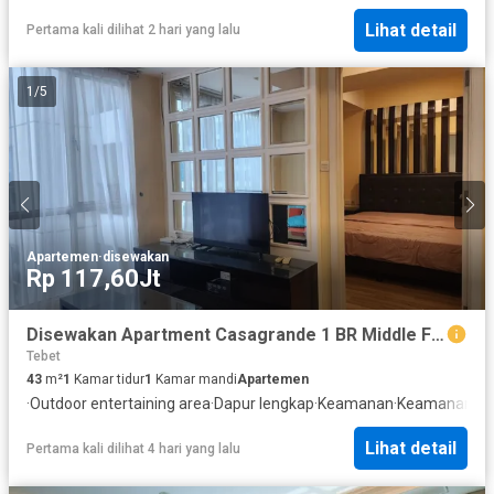
Lihat detail
Pertama kali dilihat 2 hari yang lalu
1
/
5
Apartemen
·
disewakan
Rp 117,60Jt
Disewakan Apartment Casagrande 1 BR Middle Floor Full Furnished Harga Terjangkau Jakarta Selatan
Tebet
43
m²
1
Kamar tidur
1
Kamar mandi
Apartemen
·
Outdoor entertaining area
·
Dapur lengkap
·
Keamanan
·
Keamanan 24
Lihat detail
Pertama kali dilihat 4 hari yang lalu