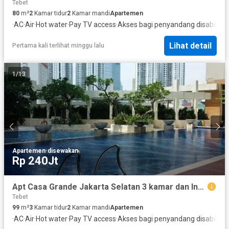
Tebet
80
m²
2
Kamar tidur
2
Kamar mandi
Apartemen
·
AC
·
Air
·
Hot water
·
Pay TV access
·
Akses bagi penyandang disabilitas
Lihat detail
Pertama kali terlihat minggu lalu
1
/
13
Apartemen
·
disewakan
Rp 240Jt
Apt Casa Grande Jakarta Selatan 3 kamar dan Interior nya Bagus banget
Tebet
99
m²
3
Kamar tidur
2
Kamar mandi
Apartemen
·
AC
·
Air
·
Hot water
·
Pay TV access
·
Akses bagi penyandang disabilitas