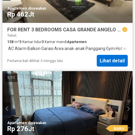
Apartemen
·
disewakan
Rp 462Jt
FOR RENT 3 BEDROOMS CASA GRANDE ANGELO KOTA KASABLANKA JAKARTA
Tebet
158
m²
3
Kamar tidur
3
Kamar mandi
Apartemen
·
AC
·
Alarm
·
Balkon
·
Garasi
·
Area anak-anak
·
Panggang
·
Gym
·
Hot water
Lihat detail
Pertama kali dilihat 3 minggu lalu
1
/
11
Apartemen
·
disewakan
Rp 276Jt
BARU