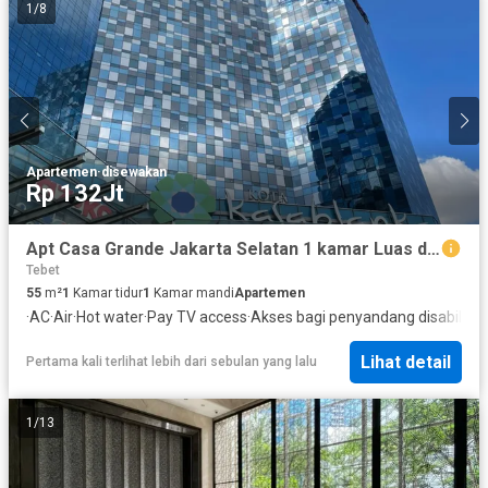
1
/
8
Apartemen
·
disewakan
Rp 132Jt
Apt Casa Grande Jakarta Selatan 1 kamar Luas dan Interior nya Bagus
Tebet
55
m²
1
Kamar tidur
1
Kamar mandi
Apartemen
·
AC
·
Air
·
Hot water
·
Pay TV access
·
Akses bagi penyandang disabilitas
Lihat detail
Pertama kali terlihat lebih dari sebulan yang lalu
1
/
13