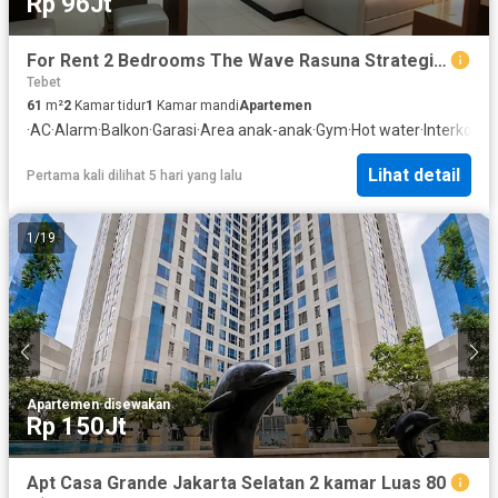
Rp 96Jt
For Rent 2 Bedrooms The Wave Rasuna Strategic Location South Jakarta
Tebet
61
m²
2
Kamar tidur
1
Kamar mandi
Apartemen
·
AC
·
Alarm
·
Balkon
·
Garasi
·
Area anak-anak
·
Gym
·
Hot water
·
Interkom
·
O
Lihat detail
Pertama kali dilihat 5 hari yang lalu
1
/
19
Apartemen
·
disewakan
Rp 150Jt
Apt Casa Grande Jakarta Selatan 2 kamar Luas 80