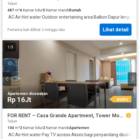
Tebet
487
m²
6
Kamar tidur
5
Kamar mandi
Rumah
·
AC
·
Air
·
Hot water
·
Outdoor entertaining area
·
Balkon
·
Dapur lengkap
·
Lihat detail
Pertama kali dilihat 2 minggu lalu
1
/
5
Apartemen
·
disewakan
Rp 16Jt
BARU
FOR RENT – Casa Grande Apartment, Tower Montana
Tebet
104
m²
2
Kamar tidur
2
Kamar mandi
Apartemen
·
AC
·
Air
·
Hot water
·
Pay TV access
·
Akses bagi penyandang disabilitas