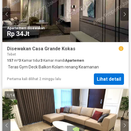
Apartemen
·
disewakan
Rp 34Jt
Disewakan Casa Grande Kokas
Tebet
157
m²
3
Kamar tidur
3
Kamar mandi
Apartemen
·
Teras
·
Gym
·
Deck
·
Balkon
·
Kolam renang
·
Keamanan
Lihat detail
Pertama kali dilihat 2 minggu lalu
1
/
14