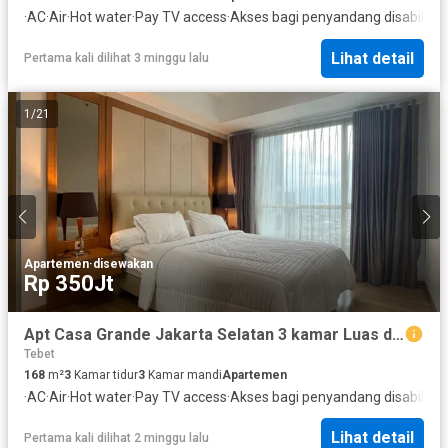
·
AC
·
Air
·
Hot water
·
Pay TV access
·
Akses bagi penyandang disabilitas
Lihat detail
Pertama kali dilihat 3 minggu lalu
1
/
21
Apartemen
·
disewakan
Rp 350Jt
Apt Casa Grande Jakarta Selatan 3 kamar Luas dan Interior nya Bagus, Privat Lift
Tebet
168
m²
3
Kamar tidur
3
Kamar mandi
Apartemen
·
AC
·
Air
·
Hot water
·
Pay TV access
·
Akses bagi penyandang disabilitas
Lihat detail
Pertama kali dilihat 2 minggu lalu