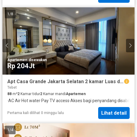
1
/
8
Apartemen
·
disewakan
Rp 204Jt
Apt Casa Grande Jakarta Selatan 2 kamar Luas dan Interior nya Bagus banget
Tebet
88
m²
2
Kamar tidur
2
Kamar mandi
Apartemen
·
AC
·
Air
·
Hot water
·
Pay TV access
·
Akses bagi penyandang disabilitas
Lihat detail
Pertama kali dilihat 0 minggu lalu
1
/
4