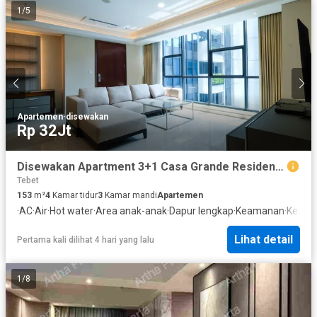
1
/
5
Apartemen
·
disewakan
Rp 32Jt
Disewakan Apartment 3+1 Casa Grande Residence Private Lift Low Floor Casa Grande Residence Jakarta Selatan
Tebet
153
m²
4
Kamar tidur
3
Kamar mandi
Apartemen
·
AC
·
Air
·
Hot water
·
Area anak-anak
·
Dapur lengkap
·
Keamanan
·
Keama
Lihat detail
Pertama kali dilihat 4 hari yang lalu
1
/
8