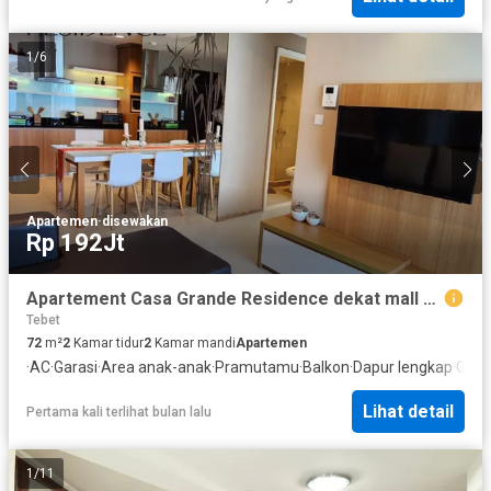
1
/
6
Apartemen
·
disewakan
Rp 192Jt
Apartement Casa Grande Residence dekat mall kota kasablaka
Tebet
72
m²
2
Kamar tidur
2
Kamar mandi
Apartemen
·
AC
·
Garasi
·
Area anak-anak
·
Pramutamu
·
Balkon
·
Dapur lengkap
·
Gym
·
Lihat detail
Pertama kali terlihat bulan lalu
1
/
11