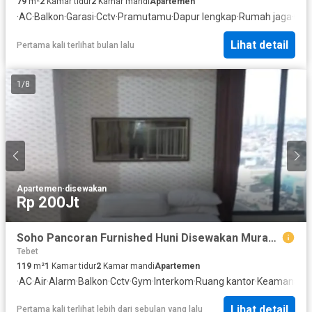
79
m²
2
Kamar tidur
2
Kamar mandi
Apartemen
·
AC
·
Balkon
·
Garasi
·
Cctv
·
Pramutamu
·
Dapur lengkap
·
Rumah jaga
·
Gy
Lihat detail
Pertama kali terlihat bulan lalu
1
/
8
Apartemen
·
disewakan
Rp 200Jt
Soho Pancoran Furnished Huni Disewakan Murah Tipe Dakota Luas 119 Sqm
Tebet
119
m²
1
Kamar tidur
2
Kamar mandi
Apartemen
·
AC
·
Air
·
Alarm
·
Balkon
·
Cctv
·
Gym
·
Interkom
·
Ruang kantor
·
Keamanan
·
Lihat detail
Pertama kali terlihat lebih dari sebulan yang lalu