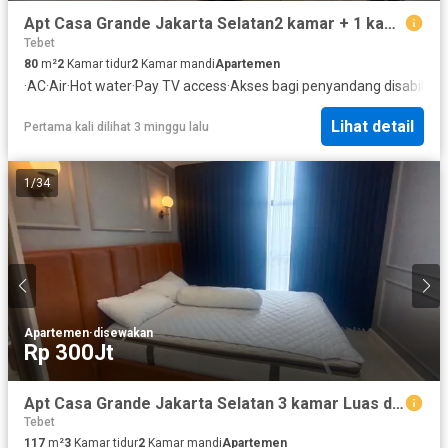
Apt Casa Grande Jakarta Selatan2 kamar + 1 kamar penatu Terhubung ke Mall
Tebet
80
m²
2
Kamar tidur
2
Kamar mandi
Apartemen
·
AC
·
Air
·
Hot water
·
Pay TV access
·
Akses bagi penyandang disabilitas
Lihat detail
Pertama kali dilihat 3 minggu lalu
1
/
34
Apartemen
·
disewakan
Rp 300Jt
Apt Casa Grande Jakarta Selatan 3 kamar Luas dan Interior nya Bagus banget
Tebet
117
m²
3
Kamar tidur
2
Kamar mandi
Apartemen