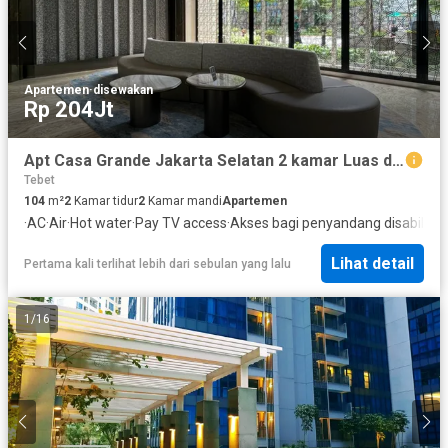
Apartemen
·
disewakan
Rp 204Jt
Apt Casa Grande Jakarta Selatan 2 kamar Luas dan Interior nya Bagus
Tebet
104
m²
2
Kamar tidur
2
Kamar mandi
Apartemen
·
AC
·
Air
·
Hot water
·
Pay TV access
·
Akses bagi penyandang disabilitas
Lihat detail
Pertama kali terlihat lebih dari sebulan yang lalu
1
/
16