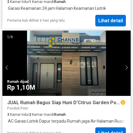
2
Kamar tidur
1
Kamar mandi
Rumah
·
Garasi
·
Keamanan 24 jam
·
Halaman
·
Keamanan
·
Listrik
Lihat detail
Pertama kali dilihat 6 hari yang lalu
1
/
9
Rumah
·
dijual
Rp 1,10M
JUAL Rumah Bagus Siap Huni D'Citrus Garden Pondok Petir
Pondok Petir
3
Kamar tidur
2
Kamar mandi
Rumah
·
AC
·
Garasi
·
Listrik
·
Dapur terpadu
·
Rumah jaga
·
Air
·
Halaman
·
Ruang la