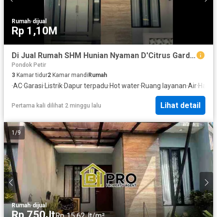
Rumah
·
dijual
Rp 1,10M
Di Jual Rumah SHM Hunian Nyaman D'Citrus Garden Pondok Petir, St
Pondok Petir
3
Kamar tidur
2
Kamar mandi
Rumah
·
AC
·
Garasi
·
Listrik
·
Dapur terpadu
·
Hot water
·
Ruang layanan
·
Air
·
Hala
Lihat detail
Pertama kali dilihat 2 minggu lalu
1
/
9
Rumah
·
dijual
Rp 750Jt
Rp 15,62Jt/m²