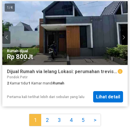
1
/
4
Rumah
·
dijual
Rp 800Jt
Dijual Rumah via lelang Lokasi: perumahan trevista hills cluster menteng kel.pondok petir kec.bojongsari Kota Depok
Pondok Petir
2
Kamar tidur
1
Kamar mandi
Rumah
Lihat detail
Pertama kali terlihat lebih dari sebulan yang lalu
1
2
3
4
5
>