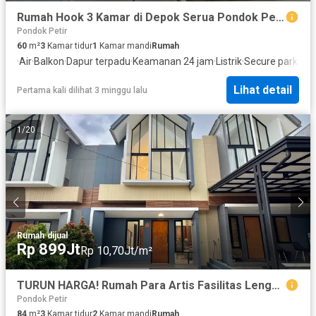
Rumah Hook 3 Kamar di Depok Serua Pondok Petir, Asri dan Murah!
Pondok Petir
60
m²
3
Kamar tidur
1
Kamar mandi
Rumah
·
Air
·
Balkon
·
Dapur terpadu
·
Keamanan 24 jam
·
Listrik
·
Secure parking
·
Lihat detail
Pertama kali dilihat 3 minggu lalu
1
/
20
Rumah
·
dijual
Rp 899Jt
Rp 10,70Jt/m²
TURUN HARGA! Rumah Para Artis Fasilitas Lengkap Di Depok Bojongsari
Pondok Petir
84
m²
3
Kamar tidur
2
Kamar mandi
Rumah