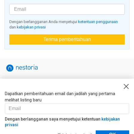
Dengan berlangganan Anda menyetujui
ketentuan penggunaan
dan
kebijakan privasi
Terima pemberitahuan
Nestoria
Kontak kami
Dapatkan pemberitahuan email dan jadilah yang pertama
melihat listing baru
Hukum
Syarat dan ketentuan
Kebijakan privasi
Dengan berlangganan saya menyetujui ketentuan
kebijakan
privasi
Kebijakan Cookies