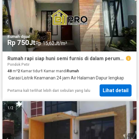
Rumah
·
dijual
Rp 750Jt
Rp 15,62Jt/m²
Rumah rapi siap huni semi furnis di dalam perumahan, Depok
Pondok Petir
48
m²
2
Kamar tidur
1
Kamar mandi
Rumah
·
Garasi
·
Listrik
·
Keamanan 24 jam
·
Air
·
Halaman
·
Dapur lengkap
Lihat detail
Pertama kali terlihat lebih dari sebulan yang lalu
1
/
2