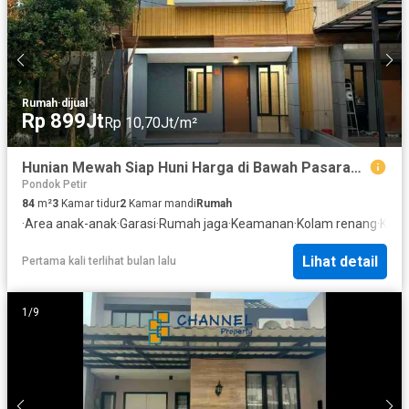
Rumah
·
dijual
Rp 899Jt
Rp 10,70Jt/m²
Hunian Mewah Siap Huni Harga di Bawah Pasaran dan Akses Mudah
Pondok Petir
84
m²
3
Kamar tidur
2
Kamar mandi
Rumah
·
Area anak-anak
·
Garasi
·
Rumah jaga
·
Keamanan
·
Kolam renang
·
Keam
Lihat detail
Pertama kali terlihat bulan lalu
1
/
9