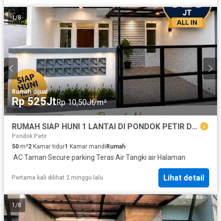
1
/
8
Rumah
·
dijual
Rp 525Jt
Rp 10,50Jt/m²
RUMAH SIAP HUNI 1 LANTAI DI PONDOK PETIR DEPOK
Pondok Petir
50
m²
2
Kamar tidur
1
Kamar mandi
Rumah
·
AC
·
Taman
·
Secure parking
·
Teras
·
Air
·
Tangki air
·
Halaman
Lihat detail
Pertama kali dilihat 2 minggu lalu
1
/
8