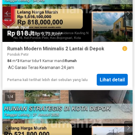
Rumah
·
dijual
Rp 818Jt
Rp 9,73Jt/m²
Rumah Modern Minimalis 2 Lantai di Depok
Pondok Petir
84
m²
3
Kamar tidur
1
Kamar mandi
Rumah
·
AC
·
Garasi
·
Teras
·
Keamanan 24 jam
Lihat detail
Pertama kali terlihat lebih dari sebulan yang lalu
1
/
4