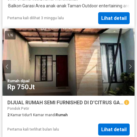
·
Balkon
·
Garasi
·
Area anak-anak
·
Taman
·
Outdoor entertaining area
·
K
Lihat detail
Pertama kali dilihat 3 minggu lalu
1
/
6
Rumah
·
dijual
Rp 750Jt
DIJUAL RUMAH SEMI FURNISHED DI D'CITRUS GARDEN 2, DEPOK (JP)
Pondok Petir
2
Kamar tidur
1
Kamar mandi
Rumah
Lihat detail
Pertama kali terlihat bulan lalu