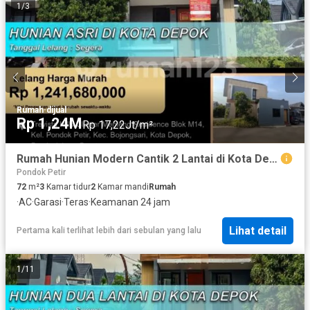
1
/
3
Rumah
·
dijual
Rp 1,24M
Rp 17,22Jt/m²
Rumah Hunian Modern Cantik 2 Lantai di Kota Depok
Pondok Petir
72
m²
3
Kamar tidur
2
Kamar mandi
Rumah
·
AC
·
Garasi
·
Teras
·
Keamanan 24 jam
Lihat detail
Pertama kali terlihat lebih dari sebulan yang lalu
1
/
11