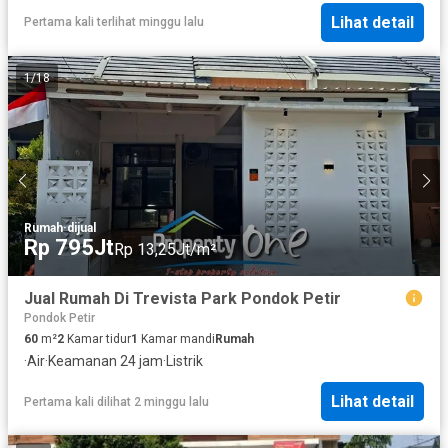
Lihat detail
Pertama kali terlihat minggu lalu
1
/
18
Rumah
·
dijual
Rp 795Jt
Rp 13,25Jt/m²
Jual Rumah Di Trevista Park Pondok Petir
Pondok Petir
60
m²
2
Kamar tidur
1
Kamar mandi
Rumah
·
Air
·
Keamanan 24 jam
·
Listrik
Lihat detail
Pertama kali dilihat 2 minggu lalu