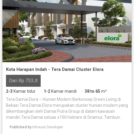
Kota Harapan Indah - Tera Damai Cluster Elora
Dari Rp 753Jt
2-3
Kamar tidur
1-2
Kamar mandi
38 to 65
m²
·
·
Tera Damai Elora – Hunian Modern Berkonsep Green Living di
Bekasi Tera Damai Elora merupakan cluster hunian modern yang
dikembangkan oleh Damai Putra Group di dalam kawasan
mandiri Tera Damai seluas ±100 hektare di Sriamur, Tambun
Utara, Bekasi. Mengusung visi -Living in Harmony with Nature-,
Published by
Inhouse Developer
kawasan ini dirancang menggunakan konsep Water Sensitive