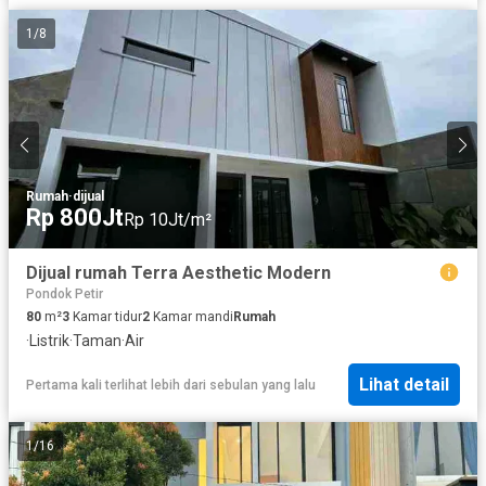
1
/
8
Rumah
·
dijual
Rp 800Jt
Rp 10Jt/m²
Dijual rumah Terra Aesthetic Modern
Pondok Petir
80
m²
3
Kamar tidur
2
Kamar mandi
Rumah
·
Listrik
·
Taman
·
Air
Lihat detail
Pertama kali terlihat lebih dari sebulan yang lalu
1
/
16