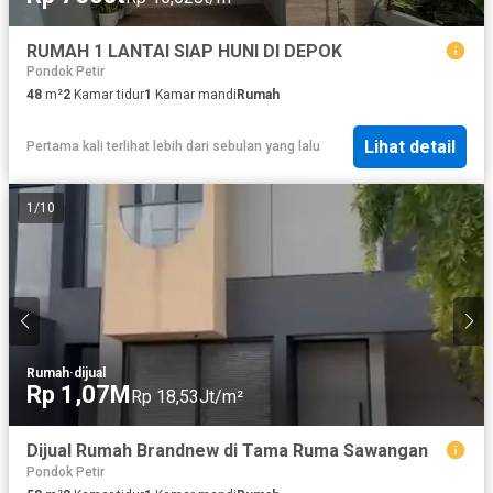
RUMAH 1 LANTAI SIAP HUNI DI DEPOK
Pondok Petir
48
m²
2
Kamar tidur
1
Kamar mandi
Rumah
Lihat detail
Pertama kali terlihat lebih dari sebulan yang lalu
1
/
10
Rumah
·
dijual
Rp 1,07M
Rp 18,53Jt/m²
Dijual Rumah Brandnew di Tama Ruma Sawangan
Pondok Petir