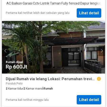
·
AC
·
Balkon
·
Garasi
·
Cctv
·
Listrik
·
Taman
·
Fully fenced
·
Dapur lengkap
·
Ke
Lihat detail
Pertama kali terlihat lebih dari sebulan yang lalu
1
/
3
Rumah
·
dijual
Rp 600Jt
Dijual Rumah via lelang Lokasi: Perumahan trevista park kel.pondok petir kec.bojongsari kota Depok
Pondok Petir
2
Kamar tidur
2
Kamar mandi
Rumah
Lihat detail
Pertama kali terlihat minggu lalu