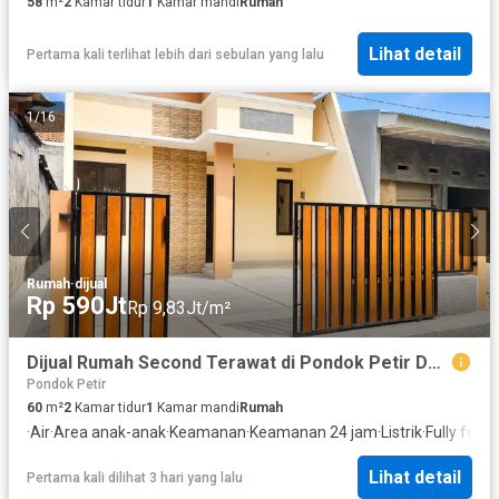
58
m²
2
Kamar tidur
1
Kamar mandi
Rumah
Lihat detail
Pertama kali terlihat lebih dari sebulan yang lalu
1
/
16
Rumah
·
dijual
Rp 590Jt
Rp 9,83Jt/m²
Dijual Rumah Second Terawat di Pondok Petir Depok
Pondok Petir
60
m²
2
Kamar tidur
1
Kamar mandi
Rumah
·
Air
·
Area anak-anak
·
Keamanan
·
Keamanan 24 jam
·
Listrik
·
Fully fenc
Lihat detail
Pertama kali dilihat 3 hari yang lalu