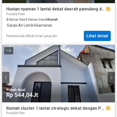
Hunian nyaman 1 lantai dekat daerah pamulang dan jakarta
Pondok Petir
2
Kamar tidur
1
Kamar mandi
Rumah
·
Garasi
·
Air
·
Listrik
·
Keamanan
Lihat detail
Pertama kali dilihat 6 hari yang lalu
1
/
6
Rumah
·
dijual
Rp 544,04Jt
Rumah cluster 1 lantai strategis dekat dengan Pamulang, Tangsel
Pondok Petir