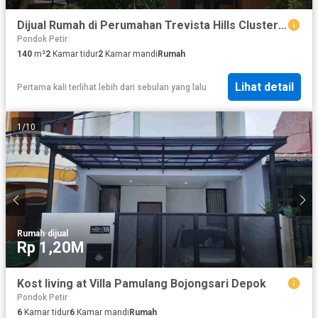
Dijual Rumah di Perumahan Trevista Hills Cluster Menteng Kota Depok, 140m, All In!
Pondok Petir
140
m²
2
Kamar tidur
2
Kamar mandi
Rumah
Lihat detail
Pertama kali terlihat lebih dari sebulan yang lalu
1
/
10
Rumah
·
dijual
Rp 1,20M
Kost living at Villa Pamulang Bojongsari Depok
Pondok Petir
6
Kamar tidur
6
Kamar mandi
Rumah