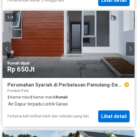
Lihat detail
Pertama kali dilihat 2 minggu lalu
1
/
4
Rumah
·
dijual
Rp 650Jt
Perumahan Syariah di Perbatasan Pamulang-Depok
Pondok Petir
2
Kamar tidur
2
Kamar mandi
Rumah
·
Air
·
Dapur terpadu
·
Listrik
·
Garasi
Lihat detail
Pertama kali terlihat lebih dari sebulan yang lalu