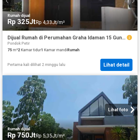
Rumah
·
dijual
Rp 325Jt
Rp 4,33Jt/m²
Dijual Rumah di Perumahan Graha Idaman 15 Gunung Sindur Bogor, 75m, All In!
Pondok Petir
75
m²
2
Kamar tidur
1
Kamar mandi
Rumah
Lihat detail
Pertama kali dilihat 2 minggu lalu
Lihat foto
Rumah
·
dijual
Rp 750Jt
Rp 5,35Jt/m²