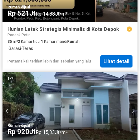
Rumah
·
dijual
Rp 521Jt
Rp 14,88Jt/m²
Hunian Letak Strategis Minimalis di Kota Depok
Pondok Petir
35
m²
2
Kamar tidur
1
Kamar mandi
Rumah
·
Garasi
·
Teras
Lihat detail
Pertama kali terlihat lebih dari sebulan yang lalu
1
/
7
Rumah
·
dijual
Rp 920Jt
Rp 15,33Jt/m²