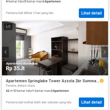
4
Kamar tidur
3
Kamar mandi
Apartemen
Lihat detail
Pertama kali dilihat 2 hari yang lalu
1
/
7
Apartemen
·
disewakan
Rp 35Jt
Apartemen Springlake Tower Azzola 2br Summarecon Bekasi
Perwira, Bekasi Utara
42
m²
2
Kamar tidur
1
Kamar mandi
Apartemen
Lihat detail
Pertama kali terlihat lebih dari sebulan yang lalu