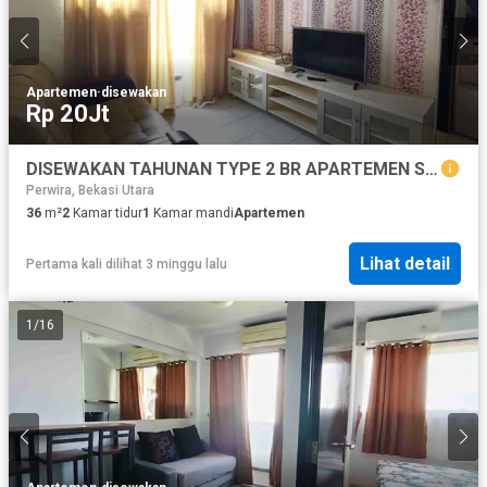
Apartemen
·
disewakan
Rp 20Jt
DISEWAKAN TAHUNAN TYPE 2 BR APARTEMEN SENTRA TIMUR
Perwira, Bekasi Utara
36
m²
2
Kamar tidur
1
Kamar mandi
Apartemen
Lihat detail
Pertama kali dilihat 3 minggu lalu
1
/
16