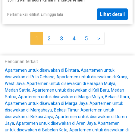
36
m²
2
Kamar tidur
1
Kamar mandi
Apartemen
Lihat detail
Pertama kali dilihat 2 minggu lalu
1
2
3
4
5
>
Pencarian terkait
Apartemen untuk disewakan di Bintara
,
Apartemen untuk
disewakan di Pulo Gebang
,
Apartemen untuk disewakan di Kranji,
West Java
,
Apartemen untuk disewakan di Harapan Mulya,
Medan Satria
,
Apartemen untuk disewakan di Kali Baru, Medan
Satria
,
Apartemen untuk disewakan di Marga Mulya, Bekasi Utara
,
Apartemen untuk disewakan di Marga Jaya
,
Apartemen untuk
disewakan di Margahayu, Bekasi Timur
,
Apartemen untuk
disewakan di Bekasi Jaya
,
Apartemen untuk disewakan di Duren
Jaya
,
Apartemen untuk disewakan di Aren Jaya
,
Apartemen
untuk disewakan di Babelan Kota
,
Apartemen untuk disewakan di