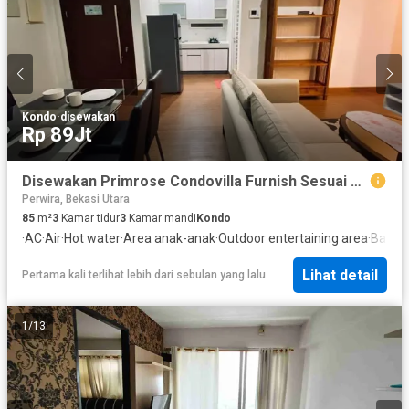
Kondo
·
disewakan
Rp 89Jt
Disewakan Primrose Condovilla Furnish Sesuai Foto Summarecon Bekasi
Perwira, Bekasi Utara
85
m²
3
Kamar tidur
3
Kamar mandi
Kondo
·
AC
·
Air
·
Hot water
·
Area anak-anak
·
Outdoor entertaining area
·
Balko
Lihat detail
Pertama kali terlihat lebih dari sebulan yang lalu
1
/
13