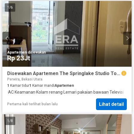
1
/
6
Apartemen
·
disewakan
Rp 23Jt
Disewakan Apartemen The Springlake Studio Tower Caldesia View City Full Furnished
Perwira, Bekasi Utara
1
Kamar tidur
1
Kamar mandi
Apartemen
·
AC
·
Keamanan
·
Kolam renang
·
Lemari pakaian bawaan
·
Televisi
Lihat detail
Pertama kali terlihat bulan lalu
1
/
8