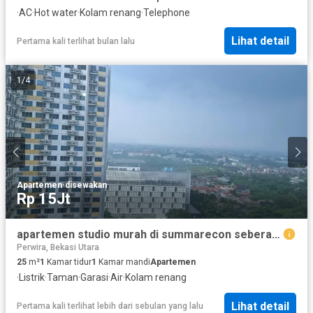
·
AC
·
Hot water
·
Kolam renang
·
Telephone
Lihat detail
Pertama kali terlihat bulan lalu
1
/
4
Apartemen
·
disewakan
Rp 15Jt
apartemen studio murah di summarecon seberang mall
Perwira, Bekasi Utara
25
m²
1
Kamar tidur
1
Kamar mandi
Apartemen
·
Listrik
·
Taman
·
Garasi
·
Air
·
Kolam renang
Lihat detail
Pertama kali terlihat lebih dari sebulan yang lalu