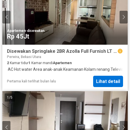
Apartemen
·
disewakan
Rp 45Jt
Disewakan Springlake 2BR Azolla Full Furnish LT 10
Perwira, Bekasi Utara
2
Kamar tidur
1
Kamar mandi
Apartemen
·
AC
·
Hot water
·
Area anak-anak
·
Keamanan
·
Kolam renang
·
Televisi
Lihat detail
Pertama kali terlihat bulan lalu
1
/
5