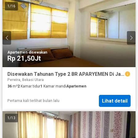
1
/
16
Apartemen
·
disewakan
Rp 21,50Jt
Disewakan Tahunan Type 2 BR APARYEMEN Di Jakarta Timur
Perwira, Bekasi Utara
36
m²
2
Kamar tidur
1
Kamar mandi
Apartemen
Lihat detail
Pertama kali terlihat bulan lalu
1
/
13