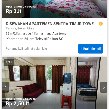
Apartemen
·
disewakan
Rp 3Jt
DISEWAKAN APARTEMEN SENTRA TIMUR TOWER TOSCA
Perwira, Bekasi Utara
36
m²
2
Kamar tidur
1
Kamar mandi
Apartemen
·
Keamanan 24 jam
·
Televisi
·
Balkon
·
AC
Lihat detail
Pertama kali terlihat bulan lalu
1
/
13
Apartemen
·
disewakan
Rp 2,50Jt