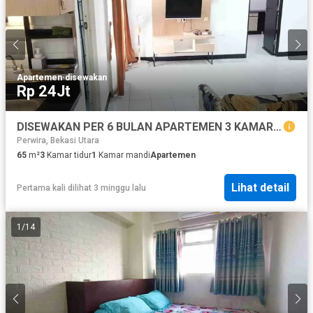
Apartemen
·
disewakan
Rp 24Jt
DISEWAKAN PER 6 BULAN APARTEMEN 3 KAMAR TIDUR
Perwira, Bekasi Utara
65
m²
3
Kamar tidur
1
Kamar mandi
Apartemen
Lihat detail
Pertama kali dilihat 3 minggu lalu
1
/
14