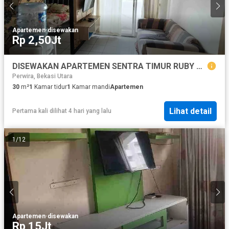
Apartemen
·
disewakan
Rp 2,50Jt
DISEWAKAN APARTEMEN SENTRA TIMUR RUBY TOWER
Perwira, Bekasi Utara
30
m²
1
Kamar tidur
1
Kamar mandi
Apartemen
Lihat detail
Pertama kali dilihat 4 hari yang lalu
1
/
12
Apartemen
·
disewakan
Rp 15Jt