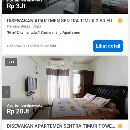
Apartemen
·
disewakan
Rp 3Jt
DISEWAKAN APARTMEN SENTRA TIMUR 2 BR FULL FURNISH AKSES DEPAN PINTU TOL PULOGEBANG
Perwira, Bekasi Utara
36
m²
2
Kamar tidur
1
Kamar mandi
Apartemen
Lihat detail
Pertama kali terlihat bulan lalu
1
/
11
Apartemen
·
disewakan
Rp 20Jt
DISEWAKAN APARTEMEN SENTRA TIMUR TOWER SHAPIRE