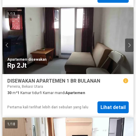
1
/
13
Apartemen
·
disewakan
Rp 2Jt
DISEWAKAN APARTEMEN 1 BR BULANAN
Perwira, Bekasi Utara
30
m²
1
Kamar tidur
1
Kamar mandi
Apartemen
Lihat detail
Pertama kali terlihat lebih dari sebulan yang lalu
1
/
18