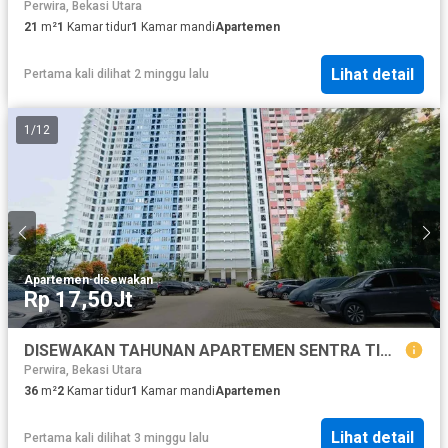
Perwira, Bekasi Utara
21
m²
1
Kamar tidur
1
Kamar mandi
Apartemen
Lihat detail
Pertama kali dilihat 2 minggu lalu
1
/
12
Apartemen
·
disewakan
Rp 17,50Jt
DISEWAKAN TAHUNAN APARTEMEN SENTRA TIMUR 2 BR
Perwira, Bekasi Utara
36
m²
2
Kamar tidur
1
Kamar mandi
Apartemen
Lihat detail
Pertama kali dilihat 3 minggu lalu