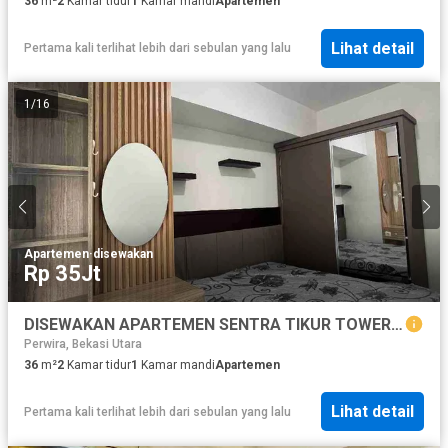
36
m²
2
Kamar tidur
1
Kamar mandi
Apartemen
Lihat detail
Pertama kali terlihat lebih dari sebulan yang lalu
1
/
16
Apartemen
·
disewakan
Rp 35Jt
DISEWAKAN APARTEMEN SENTRA TIKUR TOWER SHAPIRE
Perwira, Bekasi Utara
36
m²
2
Kamar tidur
1
Kamar mandi
Apartemen
Lihat detail
Pertama kali terlihat lebih dari sebulan yang lalu