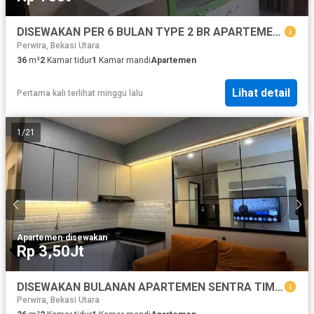
DISEWAKAN PER 6 BULAN TYPE 2 BR APARTEMEN CAKUNG
Perwira, Bekasi Utara
36
m²
2
Kamar tidur
1
Kamar mandi
Apartemen
Lihat detail
Pertama kali terlihat minggu lalu
1
/
21
Apartemen
·
disewakan
Rp 3,50Jt
DISEWAKAN BULANAN APARTEMEN SENTRA TIMUR SHAPIRE TOWER LANTAI 2
Perwira, Bekasi Utara