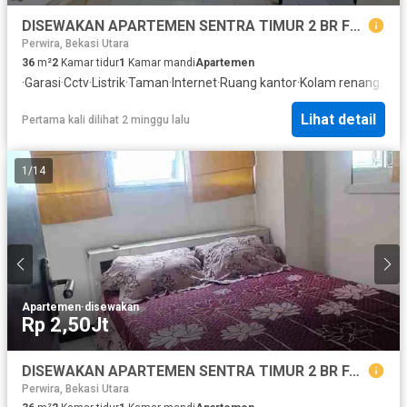
DISEWAKAN APARTEMEN SENTRA TIMUR 2 BR FULL FURNISH
Perwira, Bekasi Utara
36
m²
2
Kamar tidur
1
Kamar mandi
Apartemen
·
Garasi
·
Cctv
·
Listrik
·
Taman
·
Internet
·
Ruang kantor
·
Kolam renang
·
Tele
Lihat detail
Pertama kali dilihat 2 minggu lalu
1
/
14
Apartemen
·
disewakan
Rp 2,50Jt
DISEWAKAN APARTEMEN SENTRA TIMUR 2 BR FASILITAS LENGKAP
Perwira, Bekasi Utara