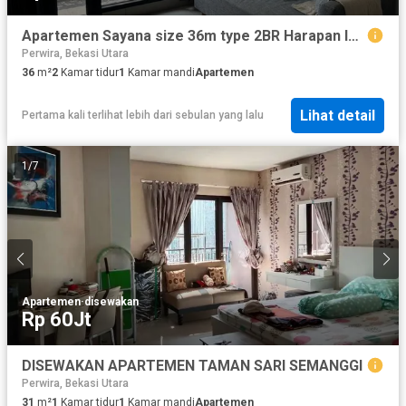
Apartemen Sayana size 36m type 2BR Harapan Indah Bekasi
Perwira, Bekasi Utara
36
m²
2
Kamar tidur
1
Kamar mandi
Apartemen
Lihat detail
Pertama kali terlihat lebih dari sebulan yang lalu
1
/
7
Apartemen
·
disewakan
Rp 60Jt
DISEWAKAN APARTEMEN TAMAN SARI SEMANGGI
Perwira, Bekasi Utara
31
m²
1
Kamar tidur
1
Kamar mandi
Apartemen