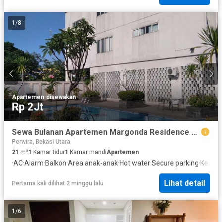
1
/
8
Apartemen
·
disewakan
Rp 2Jt
Sewa Bulanan Apartemen Margonda Residence 4 Studio 21m2 Depok
Perwira, Bekasi Utara
21
m²
1
Kamar tidur
1
Kamar mandi
Apartemen
·
AC
·
Alarm
·
Balkon
·
Area anak-anak
·
Hot water
·
Secure parking
·
Keama
Lihat detail
Pertama kali dilihat 2 minggu lalu
1
/
6