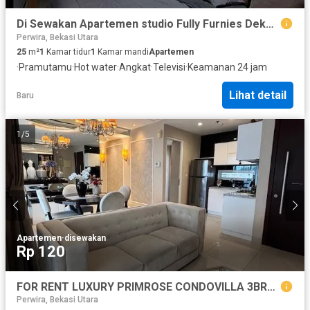
Di Sewakan Apartemen studio Fully Furnies Dekat UI
Perwira, Bekasi Utara
25
m²
1
Kamar tidur
1
Kamar mandi
Apartemen
·
Pramutamu
·
Hot water
·
Angkat
·
Televisi
·
Keamanan 24 jam
Lihat detail
Baru
1
/
5
Apartemen
·
disewakan
Rp 120
FOR RENT LUXURY PRIMROSE CONDOVILLA 3BR+1
Perwira, Bekasi Utara