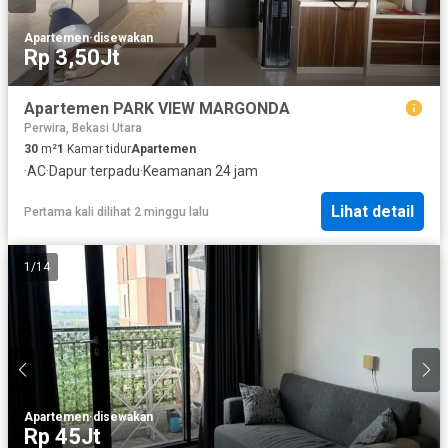
Apartemen
·
disewakan
Rp 3,50Jt
Apartemen PARK VIEW MARGONDA
Perwira, Bekasi Utara
30
m²
1
Kamar tidur
Apartemen
·
AC
·
Dapur terpadu
·
Keamanan 24 jam
Lihat detail
Pertama kali dilihat 2 minggu lalu
1
/
14
Apartemen
·
disewakan
Rp 45Jt