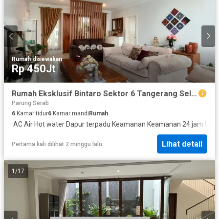
Rumah
·
disewakan
Rp 450Jt
Rumah Eksklusif Bintaro Sektor 6 Tangerang Selatan – Luas 360M², Furnished, Strategis & Nyaman 1080Im
Parung Serab
6
Kamar tidur
6
Kamar mandi
Rumah
·
AC
·
Air
·
Hot water
·
Dapur terpadu
·
Keamanan
·
Keamanan 24 jam
·
Listr
Lihat detail
Pertama kali dilihat 2 minggu lalu
1
/
17