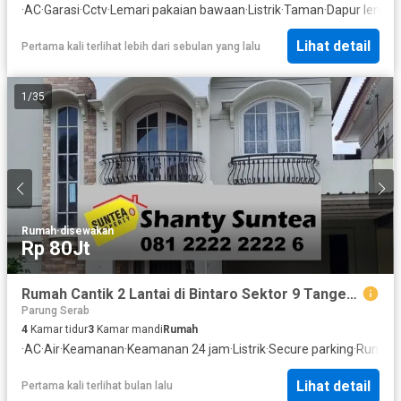
·
AC
·
Garasi
·
Cctv
·
Lemari pakaian bawaan
·
Listrik
·
Taman
·
Dapur lengk
Lihat detail
Pertama kali terlihat lebih dari sebulan yang lalu
1
/
35
Rumah
·
disewakan
Rp 80Jt
Rumah Cantik 2 Lantai di Bintaro Sektor 9 Tangerang Selatan – Semi Furnished, Siap Huni! 1077Im
Parung Serab
4
Kamar tidur
3
Kamar mandi
Rumah
·
AC
·
Air
·
Keamanan
·
Keamanan 24 jam
·
Listrik
·
Secure parking
·
Rumah 
Lihat detail
Pertama kali terlihat bulan lalu