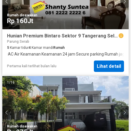
Rumah
·
disewakan
Rp 160Jt
Hunian Premium Bintaro Sektor 9 Tangerang Selatan – Luas, Nyaman, Lokasi Strategis! 1084im
Parung Serab
5
Kamar tidur
4
Kamar mandi
Rumah
·
AC
·
Air
·
Keamanan
·
Keamanan 24 jam
·
Secure parking
·
Rumah jaga
·
G
Lihat detail
Pertama kali terlihat bulan lalu
1
/
16
Rumah
·
disewakan