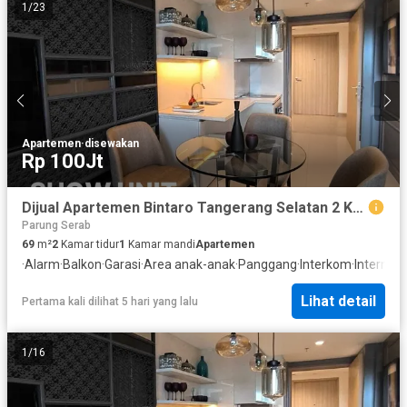
1
/
23
Apartemen
·
disewakan
Rp 100Jt
Dijual Apartemen Bintaro Tangerang Selatan 2 Kamar Tidur
Parung Serab
69
m²
2
Kamar tidur
1
Kamar mandi
Apartemen
·
Alarm
·
Balkon
·
Garasi
·
Area anak-anak
·
Panggang
·
Interkom
·
Internet
·
Lihat detail
Pertama kali dilihat 5 hari yang lalu
1
/
16