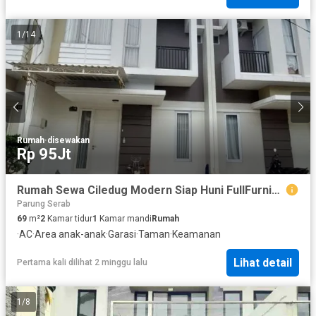
1
/
14
Rumah
·
disewakan
Rp 95Jt
Rumah Sewa Ciledug Modern Siap Huni FullFurnished
Parung Serab
69
m²
2
Kamar tidur
1
Kamar mandi
Rumah
·
AC
·
Area anak-anak
·
Garasi
·
Taman
·
Keamanan
Lihat detail
Pertama kali dilihat 2 minggu lalu
1
/
8