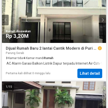
Rumah
·
disewakan
Rp 3,20M
Dijual Rumah Baru 2 lantai Cantik Modern di Puri Bintaro sektor 9
Parung Serab
3
Kamar tidur
4
Kamar mandi
Rumah
·
AC
·
Alarm
·
Garasi
·
Balkon
·
Listrik
·
Dapur terpadu
·
Internet
·
Air
·
Cctv
·
Wifi
·
Lihat detail
Pertama kali dilihat 0 minggu lalu
1
/
15