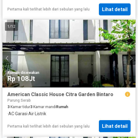
Lihat detail
Pertama kali terlihat lebih dari sebulan yang lalu
1
/
12
Rumah
·
disewakan
Rp 108Jt
American Classic House Citra Garden Bintaro
Parung Serab
3
Kamar tidur
3
Kamar mandi
Rumah
·
AC
·
Garasi
·
Air
·
Listrik
Lihat detail
Pertama kali terlihat lebih dari sebulan yang lalu