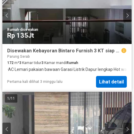
Rumah
·
disewakan
Rp 135Jt
Disewakan Kebayoran Bintaro Furnish 3 KT siap Pakai
Parung Serab
172
m²
3
Kamar tidur
3
Kamar mandi
Rumah
·
AC
·
Lemari pakaian bawaan
·
Garasi
·
Listrik
·
Dapur lengkap
·
Hot water
·
Lihat detail
Pertama kali dilihat 3 minggu lalu
1
/
11