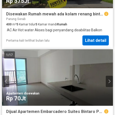
Rp 375Jt
Disewakan Rumah mewah ada kolam renang bintaro jaya swimming Pool 1057sg
Parung Serab
400
m²
5
Kamar tidur
5
Kamar mandi
Rumah
·
AC
·
Air
·
Hot water
·
Akses bagi penyandang disabilitas
·
Balkon
Lihat detail
Pertama kali terlihat bulan lalu
1
/
17
Apartemen
·
disewakan
Rp 70Jt
Dijual Apartemen Embarcadero Suites Bintaro Pet Friendly Siap Huni & Strategis!