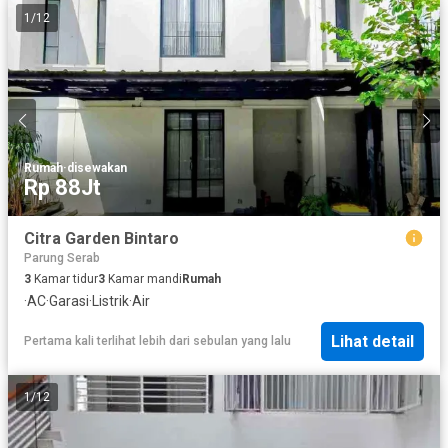
1
/
12
Rumah
·
disewakan
Rp 88Jt
Citra Garden Bintaro
Parung Serab
3
Kamar tidur
3
Kamar mandi
Rumah
·
AC
·
Garasi
·
Listrik
·
Air
Lihat detail
Pertama kali terlihat lebih dari sebulan yang lalu
1
/
12