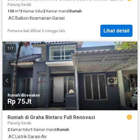
Parung Serab
150
m²
3
Kamar tidur
2
Kamar mandi
Rumah
·
AC
·
Balkon
·
Keamanan
·
Garasi
Lihat detail
Pertama kali dilihat 0 minggu lalu
1
/
7
Rumah
·
disewakan
Rp 75Jt
Rumah di Graha Bintaro Full Renovasi
Parung Serab
2
Kamar tidur
1
Kamar mandi
Rumah
·
AC
·
Listrik
·
Garasi
·
Air