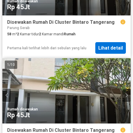
Rumah
·
disewakan
Rp 45Jt
Disewakan Rumah Di Cluster Bintaro Tangerang
Parung Serab
58
m²
2
Kamar tidur
2
Kamar mandi
Rumah
Lihat detail
Pertama kali terlihat lebih dari sebulan yang lalu
1
/
10
Rumah
·
disewakan
Rp 45Jt
Disewakan Rumah Di Cluster Bintaro Tangerang