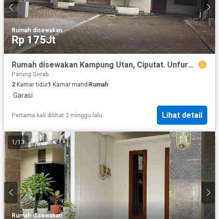
Rumah
·
disewakan
Rp 175Jt
Rumah disewakan Kampung Utan, Ciputat. Unfurnished.
Parung Serab
2
Kamar tidur
1
Kamar mandi
Rumah
·
Garasi
Lihat detail
Pertama kali dilihat 2 minggu lalu
1
/
13
Rumah
·
disewakan