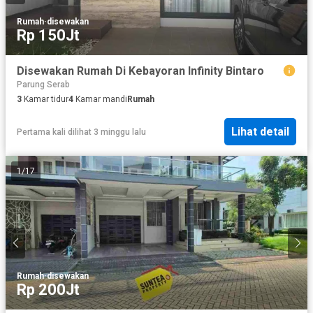
Rumah
·
disewakan
Rp 150Jt
Disewakan Rumah Di Kebayoran Infinity Bintaro
Parung Serab
3
Kamar tidur
4
Kamar mandi
Rumah
Lihat detail
Pertama kali dilihat 3 minggu lalu
1
/
17
Rumah
·
disewakan
Rp 200Jt