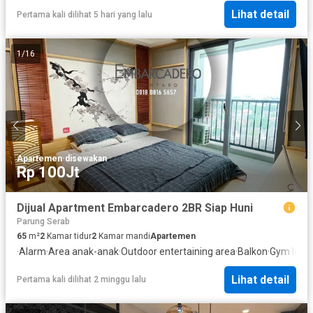
Lihat detail
Pertama kali dilihat 5 hari yang lalu
1
/
16
Apartemen
·
disewakan
Rp 100Jt
Dijual Apartment Embarcadero 2BR Siap Huni
Parung Serab
65
m²
2
Kamar tidur
2
Kamar mandi
Apartemen
·
Alarm
·
Area anak-anak
·
Outdoor entertaining area
·
Balkon
·
Gym
·
Inte
Lihat detail
Pertama kali dilihat 2 minggu lalu