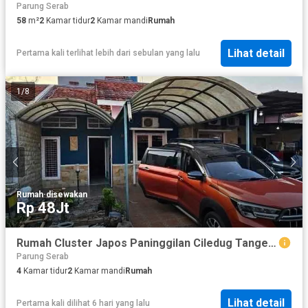
Parung Serab
58
m²
2
Kamar tidur
2
Kamar mandi
Rumah
Lihat detail
Pertama kali terlihat lebih dari sebulan yang lalu
1
/
8
Rumah
·
disewakan
Rp 48Jt
Rumah Cluster Japos Paninggilan Ciledug Tangerang
Parung Serab
4
Kamar tidur
2
Kamar mandi
Rumah
Lihat detail
Pertama kali dilihat 6 hari yang lalu