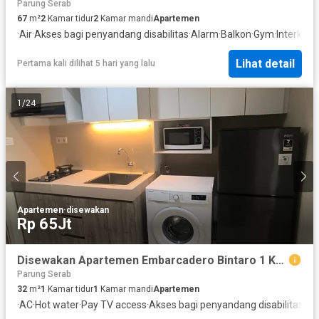
Parung Serab
67
m²
2
Kamar tidur
2
Kamar mandi
Apartemen
·
Air
·
Akses bagi penyandang disabilitas
·
Alarm
·
Balkon
·
Gym
·
Interkom
·
Lihat detail
Pertama kali dilihat 5 hari yang lalu
1
/
24
Apartemen
·
disewakan
Rp 65Jt
Disewakan Apartemen Embarcadero Bintaro 1 Kamar Tidur Furnished
Parung Serab
32
m²
1
Kamar tidur
1
Kamar mandi
Apartemen
·
AC
·
Hot water
·
Pay TV access
·
Akses bagi penyandang disabilitas
·
Al