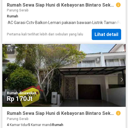
Rumah Sewa Siap Huni di Kebayoran Bintaro Sektor 7
Parung Serab
Rumah
·
AC
·
Garasi
·
Cctv
·
Balkon
·
Lemari pakaian bawaan
·
Listrik
·
Taman
·
Fully
Lihat detail
Pertama kali terlihat lebih dari sebulan yang lalu
1
/
9
Rumah
·
disewakan
Rp 170Jt
Rumah Sewa Siap Huni di Kebayoran Bintaro Sektor 7
Parung Serab
4
Kamar tidur
5
Kamar mandi
Rumah