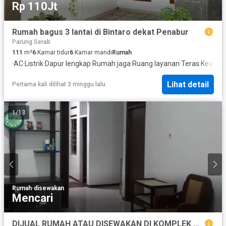
Rp 110Jt
Rumah bagus 3 lantai di Bintaro dekat Penabur
Parung Serab
111
m²
6
Kamar tidur
6
Kamar mandi
Rumah
·
AC
·
Listrik
·
Dapur lengkap
·
Rumah jaga
·
Ruang layanan
·
Teras
·
Keaman
Lihat detail
Pertama kali dilihat 3 minggu lalu
1
/
13
Rumah
·
disewakan
Mencari
DIJUAL RUMAH ATAU DISEWAKAN DI KOMPLEK TAMAN ASRI CIPADU JAYA TANGKOT