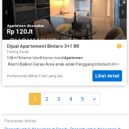
Apartemen
·
disewakan
Rp 120Jt
Dijual Apartement Bintaro 3+1 BR
Parung Serab
110
m²
3
Kamar tidur
3
Kamar mandi
Apartemen
·
Alarm
·
Balkon
·
Garasi
·
Area anak-anak
·
Panggang
·
Interkom
·
Internet
·
Lihat detail
Pertama kali dilihat 5 hari yang lalu
1
2
3
4
5
>
Pencarian terkait