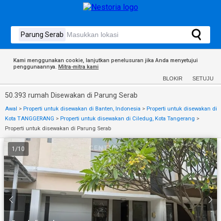
Kami menggunakan cookie, lanjutkan penelusuran jika Anda menyetujui
penggunaannya.
Mitra-mitra kami
BLOKIR
SETUJU
50.393 rumah Disewakan di Parung Serab
Awal
>
Properti untuk disewakan di Banten, Indonesia
>
Properti untuk disewakan di
Kota TANGGERANG
>
Properti untuk disewakan di Ciledug, Kota Tangerang
>
Properti untuk disewakan di Parung Serab
1
/
10