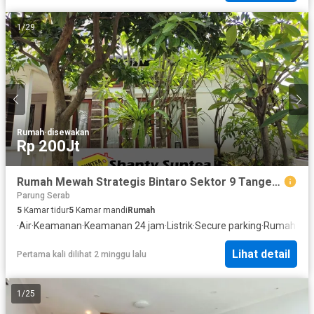
1
/
29
Rumah
·
disewakan
Rp 200Jt
Rumah Mewah Strategis Bintaro Sektor 9 Tangerang Selatan – LT 330M² LB 450M², SHM 1079Im
Parung Serab
5
Kamar tidur
5
Kamar mandi
Rumah
·
Air
·
Keamanan
·
Keamanan 24 jam
·
Listrik
·
Secure parking
·
Rumah jag
Lihat detail
Pertama kali dilihat 2 minggu lalu
1
/
25