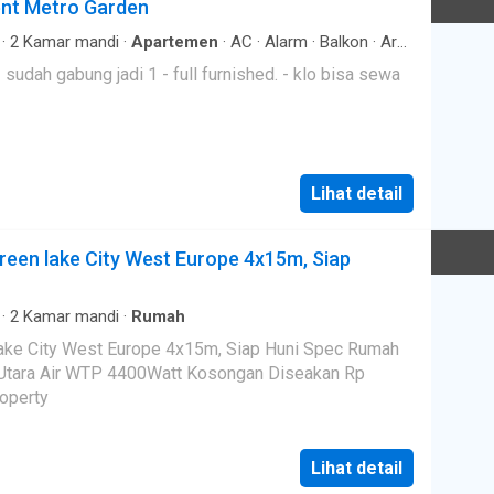
ent Metro Garden
embantu proses jual beli maupun sewa hingga selesai.
·
2
Kamar mandi
·
Apartemen
·
AC
·
Alarm
·
Balkon
·
Area
eamanan
·
Kolam renang
·
Telephone
·
Televisi
Lihat detail
een lake City West Europe 4x15m, Siap
·
2
Kamar mandi
·
Rumah
ty West Europe 4x15m, Siap Huni Spec Rumah
 Air WTP 4400Watt Kosongan Diseakan Rp
d Property
Lihat detail