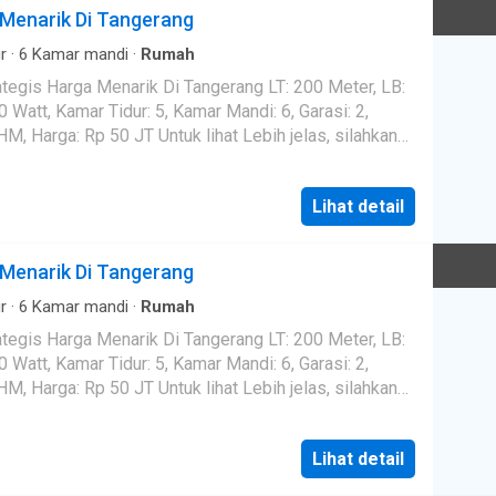
Menarik Di Tangerang
r
·
6
Kamar mandi
·
Rumah
is Harga Menarik Di Tangerang LT: 200 Meter, LB:
00 Watt, Kamar Tidur: 5, Kamar Mandi: 6, Garasi: 2,
SHM, Harga: Rp 50 JT Untuk lihat Lebih jelas, silahkan
 di : Kebayoran Height,Kebayoran Terrace, Kebayoran
Kebayoran Terrace,Kebayoran Villas,Kebayoran
Lihat detail
erald Residence, Emerald Town House, Emerald View,
ore,Discovery Conserva,Discovery Eola,Discovery
Menarik Di Tangerang
uari,Mertilang,Senayan,Taman Permata Bintaro Sektor
ri,Riverpark ,Puyuh Barat,PuyuhTimur,
r
·
6
Kamar mandi
·
Rumah
nguin,Merpati,Cendrawasih,Garuda,Merak,parkit,Kutilan
is Harga Menarik Di Tangerang LT: 200 Meter, LB:
kukur,Veteran,Pesanggrahan,Bumi Bintaro Permai. ID:
00 Watt, Kamar Tidur: 5, Kamar Mandi: 6, Garasi: 2,
SHM, Harga: Rp 50 JT Untuk lihat Lebih jelas, silahkan
 di : Kebayoran Height,Kebayoran Terrace, Kebayoran
Kebayoran Terrace,Kebayoran Villas,Kebayoran
Lihat detail
erald Residence, Emerald Town House, Emerald View,
ore,Discovery Conserva,Discovery Eola,Discovery