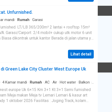
t. Unfurnished.
ar mandi
·
Rumah
·
Garasi
ai + rooftop 15m²
Lihat detail
i Green Lake City Cluster West Europe Uk
·
4
Kamar mandi
·
Rumah
·
AC
·
Air
·
Hot water
·
Balkon
·
·
Listrik
t 3+1 Semi furnished
arket, Akses Tol Lokasi sangat strategis,dekat