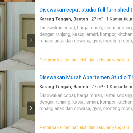
Disewakan cepat studio full furnished t
Karang Tengah, Banten
·
27
m²
·
1
Kamar tidur
Balkon
·
Lemari pakaian bawaan
·
Area anak-an
Disewakan cepat, harga murah, lantai sedang, am
jaga
·
Gym
·
Listrik
·
Interkom
·
Angkat
·
Pemanda
dengan ranjang, kasur,.lemari, kompor, kitchen set atas bawah
·
Halaman
·
Tangki air
·
Kolam renang
·
Ruang la
renang anak dan dewasa, gym, meeting room, m
Pertama kali terlihat lebih dari sebulan yang lalu
Disewakan Murah Apartemen Studio The 
Karang Tengah, Banten
·
27
m²
·
1
Kamar tidur
Balkon
·
Lemari pakaian bawaan
·
Area anak-an
Disewakan cepat, harga murah, lantai sedang, am
jaga
·
Dapur terpadu
·
Interkom
·
Angkat
·
Peman
dengan ranjang, kasur,.lemari, kompor, kitchen set atas bawah
Teras
·
Keamanan 24 jam
·
Halaman
renang anak dan dewasa, gym, meeting room, m
Pertama kali terlihat lebih dari sebulan yang lalu