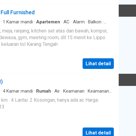
Full Furnished
·
1
Kamar mandi
·
Apartemen
·
AC
·
Alarm
·
Balkon
·
or entertaining area
·
Secure parking
·
Keamanan
·
Kolam
 meja, ranjang, kitchen set atas dan bawah, kompor,
Mall Puri, Puri Indah Mall atau Hypermart Puri keluaran tol Karang Tengah
Lihat detail
3)
·
4
Kamar mandi
·
Rumah
·
Air
·
Keamanan
·
Keamanan
: 4 Lantai: 2 Kosongan, hanya ada ac Harga:
y TIARA013
Lihat detail