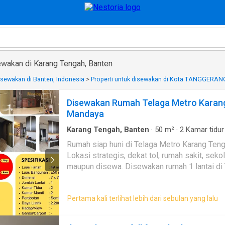
wakan di Karang Tengah, Banten
disewakan di Banten, Indonesia
>
Properti untuk disewakan di Kota TANGGERAN
Disewakan Rumah Telaga Metro Karang
Mandaya
Karang Tengah, Banten
·
50
m²
·
2
Kamar tidur
Garasi
Rumah siap huni di Telaga Metro Karang Teng
Lokasi strategis, dekat tol, rumah sakit, seko
maupun disewa. Disewakan rumah 1 lantai di Telaga Metro, Karang Tengah, Tangerang. Kondisi siap
huni, semi furnished, berada di lingkungan yang n
Lokasi : - Sangat dekat Gerbang Tol Karang Tengah. - Dekat RS Mandaya - Dekat stasiun, sekolah,
Pertama kali terlihat lebih dari sebulan yang lalu
mall, pusat kuliner, dan fasilitas umum lainnya. Spesifikasi Luas Tanah 49 m² Luas Bangunan ±50
1 Lantai 2 Kamar Tidur 1 Kamar Mandi Semi Fur
2.200 Watt SHM Harga Jual: Rp800 Juta Harga Sewa: Rp33 Juta/Tahun Hubungi sekarang untuk