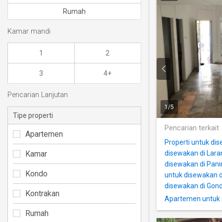
Rumah
Kamar mandi
1
2
3
4+
Pencarian Lanjutan
1
/
5
Tipe properti
Pencarian terkait
Apartemen
Properti untuk di
Kamar
disewakan di Lara
disewakan di Pani
Kondo
untuk disewakan d
disewakan di Gon
Kontrakan
Apartemen untuk 
Rumah