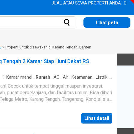
JUAL ATAU SEWA PROPERTI ANDA
Lihat peta
G
>
Properti untuk disewakan di Karang Tengah, Banten
 Tengah 2 Kamar Siap Huni Dekat RS
·
1
Kamar mandi
·
Rumah
·
AC
·
Air
·
Keamanan
·
Listrik
·
ah! Cocok untuk tempat tinggal maupun investasi.
lah, pusat perbelanjaan, dan fasilitas umum. Bisa dibeli
yaman dengan keamanan 24 jam. Keunggulan
Lihat detail
 m²
nished (3 AC, kitchen set & kompor listrik) Listrik