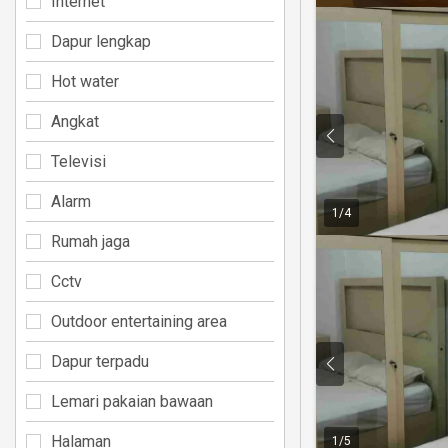
Internet
Dapur lengkap
Hot water
Angkat
Televisi
Alarm
1
/
4
Rumah jaga
Cctv
Outdoor entertaining area
Dapur terpadu
Lemari pakaian bawaan
Halaman
1
/
5