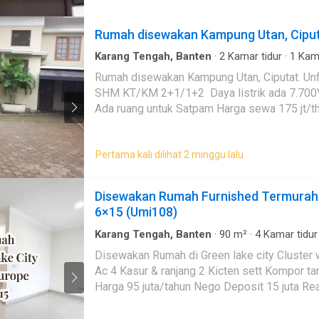
Rumah disewakan Kampung Utan, Ciputa
Karang Tengah, Banten
·
2
Kamar tidur
·
1
Kam
Rumah disewakan Kampung Utan, Ciputat. Unfurnished. LT/LB 365/200m² 2 lant
SHM KT/KM 2+1/1+2 Daya listrik ada 7.700VA. Garasi/Carport 2/4 mobil+ cukup utk motor 6 unit
Ada ruang untuk Satpam Harga sewa 175 jt/th Biasa dikontrak untuk kantor Berada di jalan utama yg
menghubungkan Bintaro dan Ciputat
Pertama kali dilihat 2 minggu lalu
Disewakan Rumah Furnished Termurah d
6×15 (Umi108)
Karang Tengah, Banten
·
90
m²
·
4
Kamar tidur
Gym
·
Interkom
·
Keamanan
·
Keamanan 24 jam
Disewakan Rumah di Green lake city Cluster west europe Uk 6×15 Km 3+1 K
Ac 4 Kasur & ranjang 2 Kicten sett Kompor tanam Meja makan Meja tv Lemari Lemari & kasur art
Harga 95 juta/tahun Nego Deposit 15 juta Ready 1 oktober 2026 Fasilitas : Joging Track, kolam
renang, Taman Bermain, Supermarket, Fresh M
dengan sekolah, dll FULL MARKETING BUY/SELL/RENT/CONSULT PROPERTY PIK,GREEN LAKE