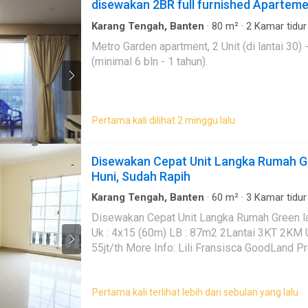
disewakan 2BR full furnished Apartem
informasi lengkap dan jadwal survei. Siap m
Karang Tengah, Banten
·
80
m²
·
2
Kamar tidur
anak-anak
·
Gym
·
Hot water
·
Secure parking
·
K
Metro Garden apartment, 2 Unit (di lantai 30) - sudah gabung jadi 1 - full furnished. - klo bisa sewa
(minimal 6 bln - 1 tahun).
Pertama kali dilihat 2 minggu lalu
Disewakan Cepat Unit Langka Rumah Gr
Huni, Sudah Rapih
Karang Tengah, Banten
·
60
m²
·
3
Kamar tidur
Disewakan Cepat Unit Langka Rumah Green lake Ci
Uk : 4x15 (60m) LB : 87m2 2Lantai 3KT 2KM Utara
55jt/th More Info: Lili Fransisca GoodLan
Pertama kali terlihat lebih dari sebulan yang lalu