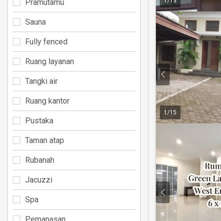
1
/
13
Pramutamu
Sauna
Fully fenced
Ruang layanan
Tangki air
Ruang kantor
1
/
15
Pustaka
Taman atap
Rubanah
Jacuzzi
Spa
Pemanasan