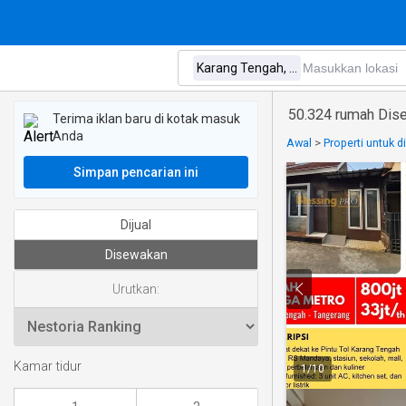
50.324 rumah Dise
Terima iklan baru di kotak masuk
Anda
Awal
>
Properti untuk 
Simpan pencarian ini
Dijual
Disewakan
Urutkan:
Kamar tidur
1
/
10