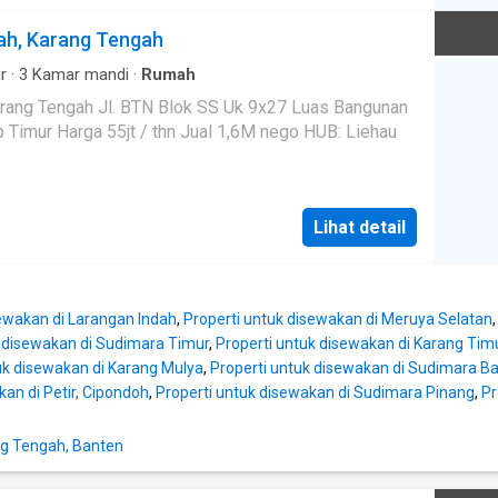
ah, Karang Tengah
r
·
3
Kamar mandi
·
Rumah
 Jl. BTN Blok SS Uk 9x27 Luas Bangunan
Lihat detail
sewakan di Larangan Indah
,
Properti untuk disewakan di Meruya Selatan
k disewakan di Sudimara Timur
,
Properti untuk disewakan di Karang Tim
uk disewakan di Karang Mulya
,
Properti untuk disewakan di Sudimara Ba
kan di Petir, Cipondoh
,
Properti untuk disewakan di Sudimara Pinang
,
Pr
g Tengah, Banten