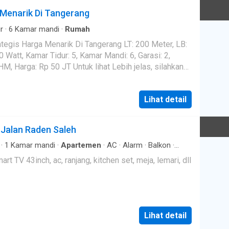
Menarik Di Tangerang
uari,Mertilang,Senayan,Taman Permata Bintaro Sektor
ri,Riverpark ,Puyuh Barat,PuyuhTimur,
r
·
6
Kamar mandi
·
Rumah
nguin,Merpati,Cendrawasih,Garuda,Merak,parkit,Kutilan
is Harga Menarik Di Tangerang LT: 200 Meter, LB:
kukur,Veteran,Pesanggrahan,Bumi Bintaro Permai. ID:
00 Watt, Kamar Tidur: 5, Kamar Mandi: 6, Garasi: 2,
SHM, Harga: Rp 50 JT Untuk lihat Lebih jelas, silahkan
 di : Kebayoran Height,Kebayoran Terrace, Kebayoran
Kebayoran Terrace,Kebayoran Villas,Kebayoran
Lihat detail
erald Residence, Emerald Town House, Emerald View,
ore,Discovery Conserva,Discovery Eola,Discovery
Jalan Raden Saleh
uari,Mertilang,Senayan,Taman Permata Bintaro Sektor
ri,Riverpark ,Puyuh Barat,PuyuhTimur,
·
1
Kamar mandi
·
Apartemen
·
AC
·
Alarm
·
Balkon
·
istrik
·
Dapur lengkap
·
Gym
·
Rumah jaga
·
Ruang kantor
·
nguin,Merpati,Cendrawasih,Garuda,Merak,parkit,Kutilan
 TV 43inch, ac, ranjang, kitchen set, meja, lemari, dll
·
Wifi
·
Kolam renang
·
Secure parking
·
Pemandangan
kukur,Veteran,Pesanggrahan,Bumi Bintaro Permai. ID:
Lihat detail