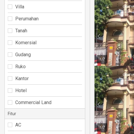
Villa
Perumahan
Tanah
Komersial
Gudang
1
/
7
Ruko
Kantor
Hotel
Commercial Land
Fitur
AC
1
/
7