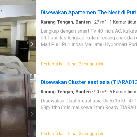
Disewakan Apartemen The Nest di Puri 
Karang Tengah, Banten
·
27
m²
·
1
Kamar tidur
Garasi
·
Area anak-anak
·
Gym
·
Interkom
·
Outdo
Lengkap dengan smart TV 40 inch, AC, kulkas,
renang
·
Telephone
·
Televisi
dll. Fasilitas lengkap: kolam renang anak dan dewasa, gym, meeting room, dll 15 menit ke Lippo
Pertama kali dilihat 2 minggu lalu
Disewakan Cluster east asia (TIARA01
Karang Tengah, Banten
·
90
m²
·
5
Kamar tidur
24 jam
·
Listrik
·
Spa
·
Garasi
·
Halaman
Disewakan Cluster east asia Uk 6x15 kt : 4+1 km 
68jt/1thn (minimal sewa 2thn) Read
Pertama kali dilihat 3 minggu lalu