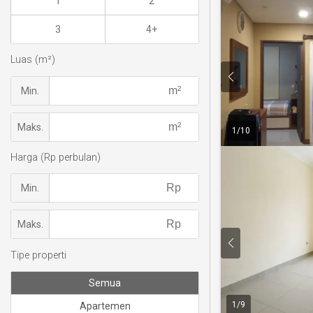
1
2
3
4+
Luas (m²)
Min.
Maks.
1
/
10
Harga (Rp perbulan)
Min.
Maks.
Tipe properti
Semua
1
/
9
Apartemen