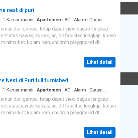
he nest di puri
·
1
Kamar mandi
·
Apartemen
·
AC
·
Alarm
·
Garasi
·
ak
·
Fully fenced
·
Dapur lengkap
·
Pramutamu
·
Rumah
an dari gempa, tetap dapat view bagus lengkap
ngan panorama
·
Secure parking
·
Ruang kantor
·
Televisi
, kulkas, ac, dll fasilitas lengkap: kolam
yanan
·
Keamanan
inimarket, kolam ikan, children playground dll
Lihat detail
Nest di Puri full furnished
·
1
Kamar mandi
·
Apartemen
·
AC
·
Alarm
·
Garasi
·
ak
·
Pramutamu
·
Dapur lengkap
·
Taman
·
Gym
·
Rumah
an dari gempa, tetap dapat view bagus lengkap
dangan panorama
·
Secure parking
·
Ruang layanan
·
, kulkas, ac, dll fasilitas lengkap: kolam
inimarket, kolam ikan, children playground dll
Lihat detail