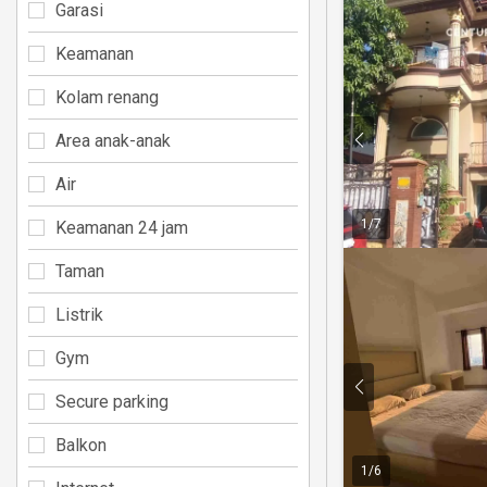
Garasi
Keamanan
Kolam renang
Area anak-anak
Air
1
/
7
Keamanan 24 jam
Taman
Listrik
Gym
Secure parking
Balkon
1
/
6