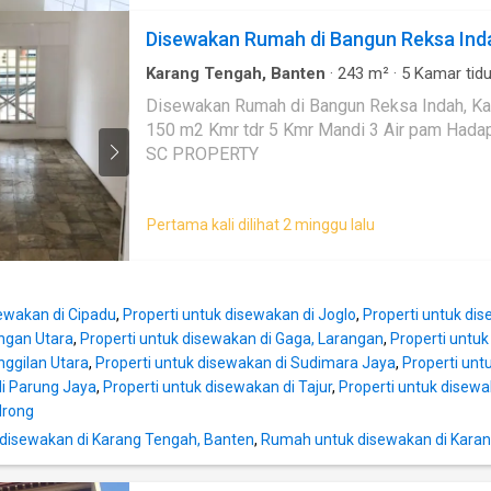
Disewakan Rumah di Bangun Reksa Ind
Karang Tengah, Banten
·
243
m²
·
5
Kamar tidu
Disewakan Rumah di Bangun Reksa Indah, Karang Tengah
150 m2 Kmr tdr 5 Kmr Mandi 3 Air pam Hadap Timur Harga 55jt / thn Jual 1,6M nego HUB: Liehau
SC PROPERTY
Pertama kali dilihat 2 minggu lalu
sewakan di Cipadu
,
Properti untuk disewakan di Joglo
,
Properti untuk di
ngan Utara
,
Properti untuk disewakan di Gaga, Larangan
,
Properti untu
nggilan Utara
,
Properti untuk disewakan di Sudimara Jaya
,
Properti unt
i Parung Jaya
,
Properti untuk disewakan di Tajur
,
Properti untuk disewa
drong
disewakan di Karang Tengah, Banten
,
Rumah untuk disewakan di Karan