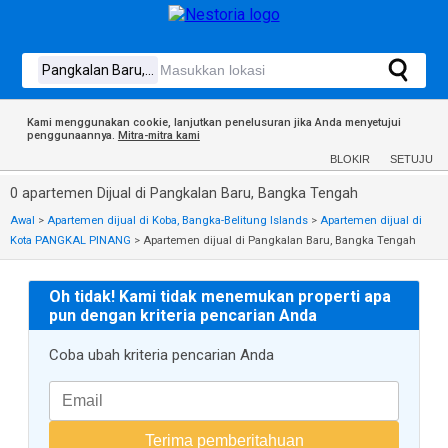
Kami menggunakan cookie, lanjutkan penelusuran jika Anda menyetujui
penggunaannya.
Mitra-mitra kami
BLOKIR
SETUJU
0 apartemen Dijual di Pangkalan Baru, Bangka Tengah
Awal
>
Apartemen dijual di Koba, Bangka-Belitung Islands
>
Apartemen dijual di
Kota PANGKAL PINANG
>
Apartemen dijual di Pangkalan Baru, Bangka Tengah
Oh tidak! Kami tidak menemukan properti apa
pun dengan kriteria pencarian Anda
Coba ubah kriteria pencarian Anda
Terima pemberitahuan