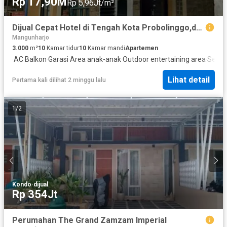
Rp 17,90M
Rp 5,96Jt/m²
Dijual Cepat Hotel di Tengah Kota Probolinggo,dekat Daerah Perdagangan
Mangunharjo
3.000
m²
10
Kamar tidur
10
Kamar mandi
Apartemen
·
AC
·
Balkon
·
Garasi
·
Area anak-anak
·
Outdoor entertaining area
·
Secur
Lihat detail
Pertama kali dilihat 2 minggu lalu
1
/
2
Kondo
·
dijual
Rp 354Jt
Perumahan The Grand Zamzam Imperial