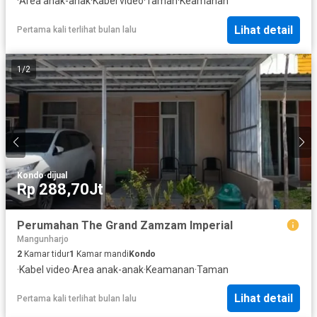
·
Area anak-anak
·
Kabel video
·
Taman
·
Keamanan
Lihat detail
Pertama kali terlihat bulan lalu
1
/
2
Kondo
·
dijual
Rp 288,70Jt
Perumahan The Grand Zamzam Imperial
Mangunharjo
2
Kamar tidur
1
Kamar mandi
Kondo
·
Kabel video
·
Area anak-anak
·
Keamanan
·
Taman
Lihat detail
Pertama kali terlihat bulan lalu