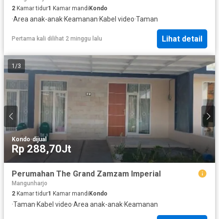
2
Kamar tidur
1
Kamar mandi
Kondo
·
Area anak-anak
·
Keamanan
·
Kabel video
·
Taman
Lihat detail
Pertama kali dilihat 2 minggu lalu
1
/
3
Kondo
·
dijual
Rp 288,70Jt
Perumahan The Grand Zamzam Imperial
Mangunharjo
2
Kamar tidur
1
Kamar mandi
Kondo
·
Taman
·
Kabel video
·
Area anak-anak
·
Keamanan