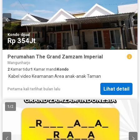
Kondo
·
dijual
Rp 354Jt
Perumahan The Grand Zamzam Imperial
Mangunharjo
2
Kamar tidur
1
Kamar mandi
Kondo
·
Kabel video
·
Keamanan
·
Area anak-anak
·
Taman
Lihat detail
Pertama kali terlihat bulan lalu
1
/
2