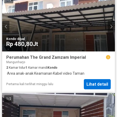
Kondo
·
dijual
Rp 480,80Jt
Perumahan The Grand Zamzam Imperial
Mangunharjo
2
Kamar tidur
1
Kamar mandi
Kondo
·
Area anak-anak
·
Keamanan
·
Kabel video
·
Taman
Lihat detail
Pertama kali terlihat minggu lalu
1
/
2