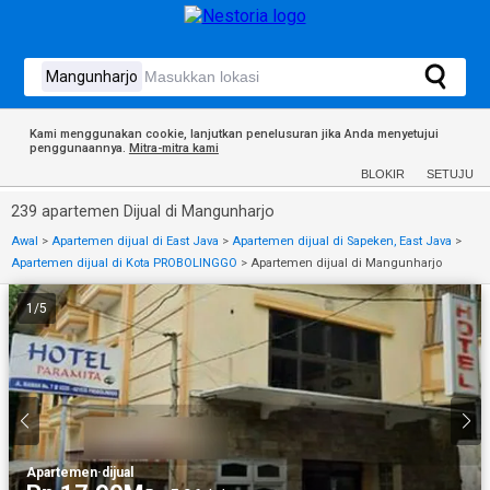
Kami menggunakan cookie, lanjutkan penelusuran jika Anda menyetujui
penggunaannya.
Mitra-mitra kami
BLOKIR
SETUJU
239 apartemen Dijual di Mangunharjo
Awal
>
Apartemen dijual di East Java
>
Apartemen dijual di Sapeken, East Java
>
Apartemen dijual di Kota PROBOLINGGO
>
Apartemen dijual di Mangunharjo
1
/
5
Apartemen
·
dijual