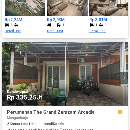
seeking both lifestyle value and sustainable passive income in
one of Bali’s most desirable areas.
Rp 2,24M
Rp 2,93M
Rp 3,01M
1
1
1
1
1
1
Detail unit
Detail unit
Detail unit
1
/
3
Kondo
·
dijual
Rp 335,25Jt
Perumahan The Grand Zamzam Arcadia
Mangunharjo
2
Kamar tidur
1
Kamar mandi
Kondo