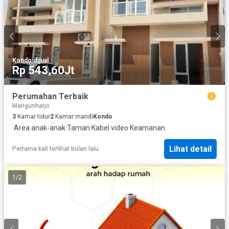
Kondo
·
dijual
Rp 543,60Jt
Perumahan Terbaik
Mangunharjo
3
Kamar tidur
2
Kamar mandi
Kondo
·
Area anak-anak
·
Taman
·
Kabel video
·
Keamanan
Lihat detail
Pertama kali terlihat bulan lalu
1
/
2