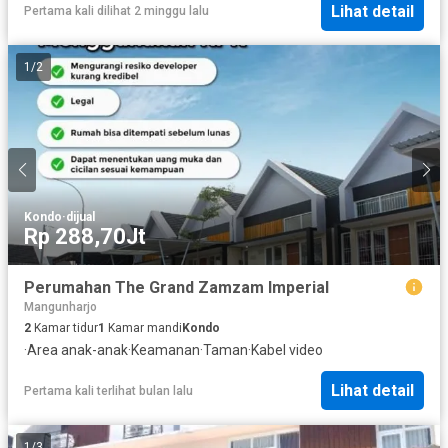
Lihat detail
Pertama kali dilihat 2 minggu lalu
1
/
2
Kondo
·
dijual
Rp 288,70Jt
Perumahan The Grand Zamzam Imperial
Mangunharjo
2
Kamar tidur
1
Kamar mandi
Kondo
·
Area anak-anak
·
Keamanan
·
Taman
·
Kabel video
Lihat detail
Pertama kali terlihat bulan lalu
1
/
3