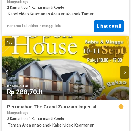
Mangunharjo
2
Kamar tidur
1
Kamar mandi
Kondo
·
Kabel video
·
Keamanan
·
Area anak-anak
·
Taman
Lihat detail
Pertama kali dilihat 2 minggu lalu
1
/
3
Kondo
·
dijual
Rp 288,70Jt
Perumahan The Grand Zamzam Imperial
Mangunharjo
2
Kamar tidur
1
Kamar mandi
Kondo
·
Taman
·
Area anak-anak
·
Kabel video
·
Keamanan