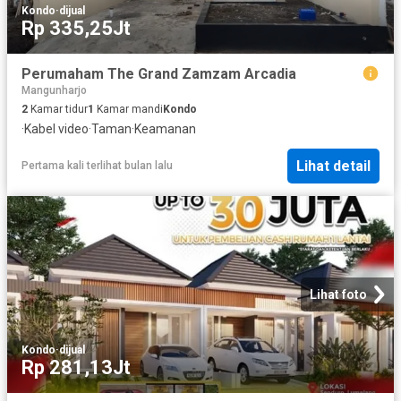
Kondo
·
dijual
Rp 335,25Jt
Perumaham The Grand Zamzam Arcadia
Mangunharjo
2
Kamar tidur
1
Kamar mandi
Kondo
·
Kabel video
·
Taman
·
Keamanan
Lihat detail
Pertama kali terlihat bulan lalu
Lihat foto
Kondo
·
dijual
Rp 281,13Jt