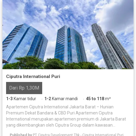
Ciputra International Puri
Dari Rp 1,30M
1-3
Kamar tidur
1-2
Kamar mandi
45 to 118
m²
·
·
Apartemen Ciputra International Jakarta Barat – Hunian
Premium Dekat Bandara & CBD Puri Apartemen Ciputra
International merupakan apartemen premium di Jakarta Barat
yang dikembangkan oleh Ciputra Group dalam kawasan
superblok seluas 8 hektare di area Puri. Hunian modern ini
Published by
PT Ciputra Development Tbk - Ciputra International Puri