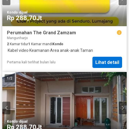
Kondo
·
dijual
Rp 288,70Jt
Perumahan The Grand Zamzam
Mangunharjo
2
Kamar tidur
1
Kamar mandi
Kondo
·
Kabel video
·
Keamanan
·
Area anak-anak
·
Taman
Lihat detail
Pertama kali terlihat bulan lalu
1
/
2
Kondo
·
dijual
Rp 288,70Jt