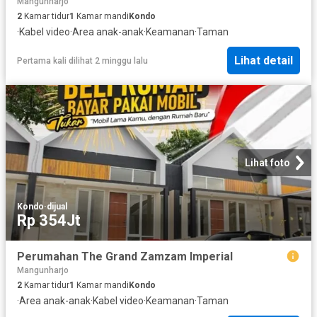
Mangunharjo
2
Kamar tidur
1
Kamar mandi
Kondo
·
Kabel video
·
Area anak-anak
·
Keamanan
·
Taman
Lihat detail
Pertama kali dilihat 2 minggu lalu
Lihat foto
Kondo
·
dijual
Rp 354Jt
Perumahan The Grand Zamzam Imperial
Mangunharjo
2
Kamar tidur
1
Kamar mandi
Kondo
·
Area anak-anak
·
Kabel video
·
Keamanan
·
Taman