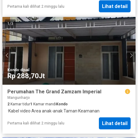
Lihat detail
Pertama kali dilihat 2 minggu lalu
1
/
3
Kondo
·
dijual
Rp 288,70Jt
Perumahan The Grand Zamzam Imperial
Mangunharjo
2
Kamar tidur
1
Kamar mandi
Kondo
·
Kabel video
·
Area anak-anak
·
Taman
·
Keamanan
Lihat detail
Pertama kali dilihat 2 minggu lalu