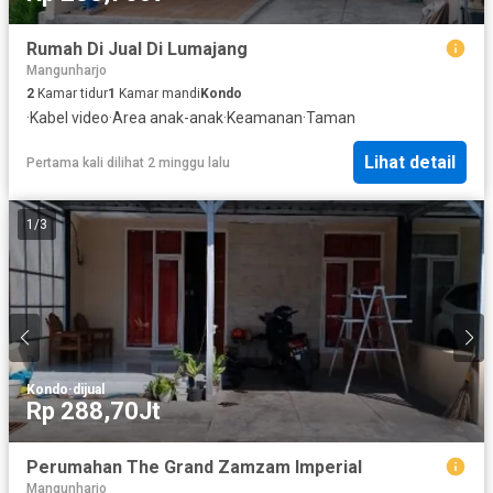
Rumah Di Jual Di Lumajang
Mangunharjo
2
Kamar tidur
1
Kamar mandi
Kondo
·
Kabel video
·
Area anak-anak
·
Keamanan
·
Taman
Lihat detail
Pertama kali dilihat 2 minggu lalu
1
/
3
Kondo
·
dijual
Rp 288,70Jt
Perumahan The Grand Zamzam Imperial
Mangunharjo