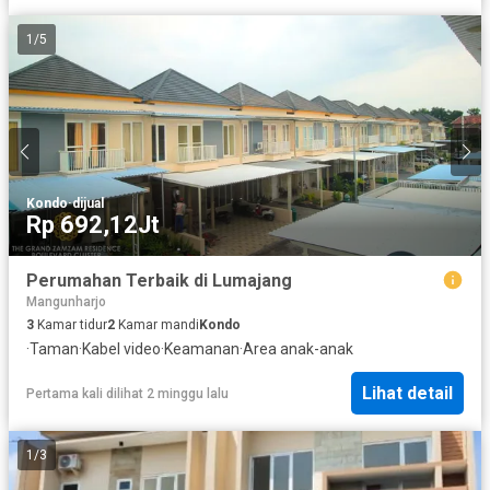
1
/
5
Kondo
·
dijual
Rp 692,12Jt
Perumahan Terbaik di Lumajang
Mangunharjo
3
Kamar tidur
2
Kamar mandi
Kondo
·
Taman
·
Kabel video
·
Keamanan
·
Area anak-anak
Lihat detail
Pertama kali dilihat 2 minggu lalu
1
/
3