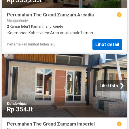
Rp 335,25Jt
Perumahan The Grand Zamzam Arcadia
Mangunharjo
2
Kamar tidur
1
Kamar mandi
Kondo
·
Keamanan
·
Kabel video
·
Area anak-anak
·
Taman
Lihat detail
Pertama kali terlihat bulan lalu
Lihat foto
Kondo
·
dijual
Rp 354Jt
Perumahan The Grand Zamzam Imperial