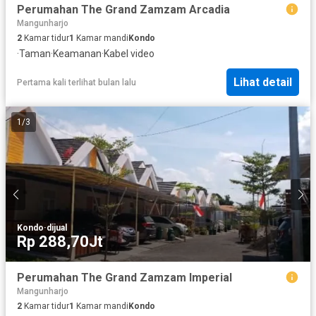
Perumahan The Grand Zamzam Arcadia
Mangunharjo
2
Kamar tidur
1
Kamar mandi
Kondo
·
Taman
·
Keamanan
·
Kabel video
Lihat detail
Pertama kali terlihat bulan lalu
1
/
3
Kondo
·
dijual
Rp 288,70Jt
Perumahan The Grand Zamzam Imperial
Mangunharjo
2
Kamar tidur
1
Kamar mandi
Kondo