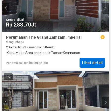
Kondo
·
dijual
Rp 288,70Jt
Perumahan The Grand Zamzam Imperial
Mangunharjo
2
Kamar tidur
1
Kamar mandi
Kondo
·
Kabel video
·
Area anak-anak
·
Taman
·
Keamanan
Lihat detail
Pertama kali terlihat bulan lalu
1
/
2