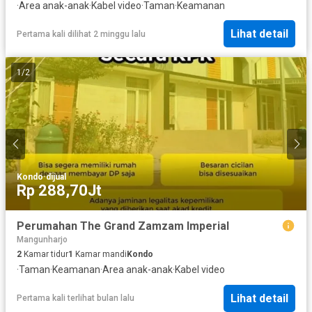
·
Area anak-anak
·
Kabel video
·
Taman
·
Keamanan
Lihat detail
Pertama kali dilihat 2 minggu lalu
1
/
2
Kondo
·
dijual
Rp 288,70Jt
Perumahan The Grand Zamzam Imperial
Mangunharjo
2
Kamar tidur
1
Kamar mandi
Kondo
·
Taman
·
Keamanan
·
Area anak-anak
·
Kabel video
Lihat detail
Pertama kali terlihat bulan lalu