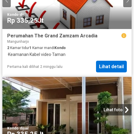
Kondo
·
dijual
Rp 335,25Jt
Perumahan The Grand Zamzam Arcadia
Mangunharjo
2
Kamar tidur
1
Kamar mandi
Kondo
·
Keamanan
·
Kabel video
·
Taman
Lihat detail
Pertama kali dilihat 2 minggu lalu
Lihat foto
Kondo
·
dijual