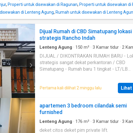
njur
,
Properti untuk disewakan di Ragunan
,
Properti untuk disewakan di 
disewakan di Lenteng Agung
,
Rumah untuk disewakan di Lenteng Agu
Dijual Rumah di CBD Simatupang lokasi
strategis Rancho Indah
Lenteng Agung
·
150
m²
·
3
Kamar tidur
·
2
Kam
mandi
·
Rumah
·
AC
·
Garasi
·
Area anak-anak
·
DIJUAL / DIKONTRAKAN RUMAH BARU - Lokasi
lengkap
·
Hot water
·
Outdoor entertaining area
strategis sangat dekat perkantoran / CBD
parking
·
Keamanan
·
Televisi
Simatupang - Rumah baru 1 tingkat - LT/LB
275m²/150m² - Plafon tinggi 4 Meter untuk sirkulasi
udara yang sangat baik - Jendela dan pencahayaan
Lihat
Pertama kali dilihat 2 minggu lalu
sangat baik Fasilitas : 1) 3 + 1 Kamar Tidur 2) 2 + 1
Kamar Mandi 3) Garasi Luas, Cukup 2 Mobil 4) Kamar
Mandi dengan Heater / Air Panas 5) Full AC 6 Unit (4
apartemen 3 bedroom cilandak semi
di Kamar Tidur, 1 di Ruang Tamu, dan 1 di Rua
furnished
Keluarga) 6) Ruang Keluarga 7) Dapur Lengkap
dengan Kitchen Set dan Kompor 8) Ruang Makan 9)
Lenteng Agung
·
176
m²
·
3
Kamar tidur
·
3
Kam
mandi
·
Apartemen
·
AC
·
Alarm
·
Balkon
·
Area 
Taman Samping 10) Taman Belakang 11) Area
deket citos deket pim private lift.
anak
·
Panggang
·
Gym
·
Hot water
·
Interkom
·
I