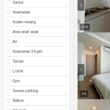
Garasi
Keamanan
Kolam renang
1
/
10
Area anak-anak
Air
Keamanan 24 jam
Taman
Listrik
Gym
Secure parking
1
/
6
Balkon