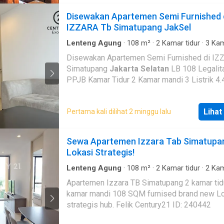
Disewakan Apartemen Semi Furnished 
IZZARA Tb Simatupang JakSel
Lenteng Agung
·
108
m²
·
2
Kamar tidur
·
3
Kam
mandi
·
Apartemen
Disewakan Apartemen Semi Furnished di IZ
Simatupang
Jakarta Selatan
LB 108 Legalitas
PPJB Kamar Tidur 2 Kamar mandi 3 Listrik 4.400
LANTAI 7 Furnished Harga 16 Juta per bulan
Fasilitas : Swimming Pool Jogging Track, Bicycling
Lihat
Pertama kali dilihat 2 minggu lalu
Track, Children Playground, 24-hour Vallet Service
Concierge, Housekeeping/ Maid Service (on
request), Fitness Center Cafe dan Supermarket,
Sewa Apartemen Izzara Tab Simatupa
Laundry, Pharmacy, ATM Center Additional Info:
Lokasi Strategis!
Located in the heart of Central Business Distr
South Jakarta. Shuttle service to Fatmawati MRT
Lenteng Agung
·
108
m²
·
2
Kamar tidur
·
2
Kam
mandi
·
Apartemen
·
AC
·
Garasi
Station Dekat access to International School (High
Apartemen Izzara TB Simatupang 2 kamar tid
Scope School), International Hospitals, Shop
kamar mandi 108 SQM furnised brand new L
Malls, , Public Transportation, Supermarket, e
strategis hub. Felik Century21 ID: 240442
Dekat access to Toll Road