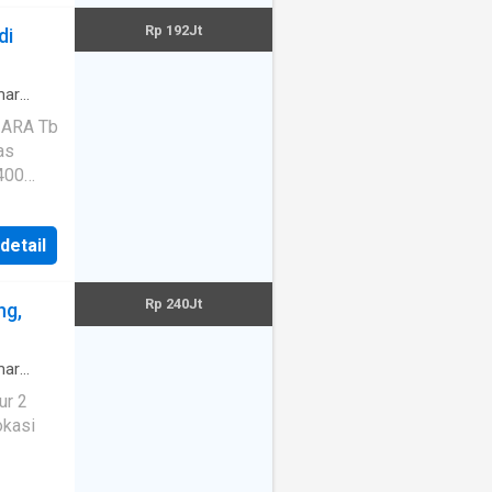
Rp 192Jt
di
ar
ZARA Tb
 detail
Rp 240Jt
ng,
ict in
ar
ur 2
ping
okasi
tc.