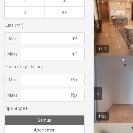
1
2
3
4+
Luas (m²)
Min.
1
/
12
Maks.
Harga (Rp perbulan)
Min.
Maks.
Tipe properti
1
/
25
Semua
Apartemen