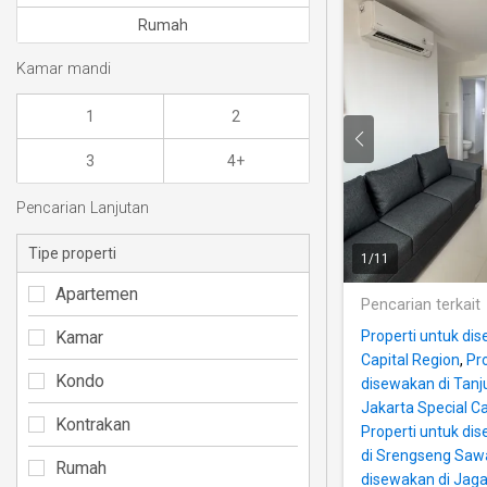
Rumah
Kamar mandi
1
2
3
4+
Pencarian Lanjutan
Tipe properti
1
/
11
Apartemen
Pencarian terkait
Kamar
Properti untuk dis
Capital Region
,
Pr
Kondo
disewakan di Tanj
Jakarta Special Ca
Kontrakan
Properti untuk di
di Srengseng Saw
Rumah
disewakan di Jag