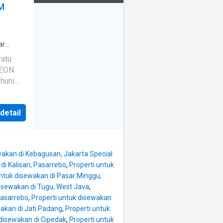
M
ar
 bagi
yatu
·
AEON
 lengkap
·
Angkat
huni.
ma
·
Rp.
ap
·
 Harga
 detail
posit,
 * Smart
2 Pintu
wakan di Kebagusan, Jakarta Special
 * Rice
di Kalisari, Pasarrebo
,
Properti untuk
untuk disewakan di Pasar Minggu,
a di
disewakan di Tugu, West Java
,
ng anak
Pasarrebo
,
Properti untuk disewakan
wakan di Jati Padang
,
Properti untuk
 disewakan di Cipedak
,
Properti untuk