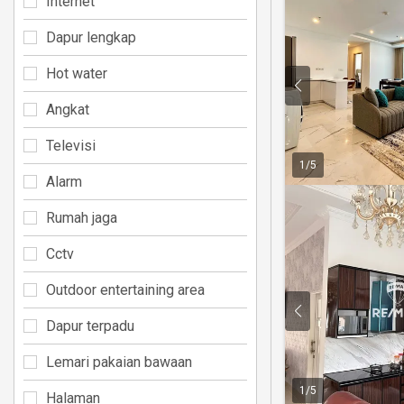
Internet
Dapur lengkap
Hot water
Angkat
Televisi
1
/
5
Alarm
Rumah jaga
Cctv
Outdoor entertaining area
Dapur terpadu
Lemari pakaian bawaan
1
/
5
Halaman