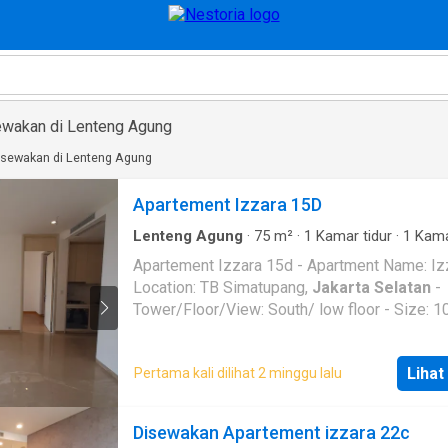
ewakan di Lenteng Agung
disewakan di Lenteng Agung
Apartement Izzara 15D
Lenteng Agung
·
75
m²
·
1
Kamar tidur
·
1
Kam
mandi
·
Apartemen
·
AC
·
Alarm
·
Garasi
·
Area 
Apartement Izzara 15d - Apartment Name: Izz
anak
·
Hot water
·
Interkom
·
Pay TV access
·
Se
Location: TB Simatupang,
Jakarta Selatan
-
parking
·
Keamanan
·
Kolam renang
·
Telephone
Tower/Floor/View: South/ low floor - Size: 108 sqm
- Bedroom: 1 - Bathroom: 1 - Condition: Unfurnished -
Facility: - 50-meter Olympic-length lap pool -
Lihat
Pertama kali dilihat 2 minggu lalu
Wedding pool - Lagoon pool - Fitness center -
Jogging track - Kids playground - 24-hours
concierge service - Valet parking - Meditation
Disewakan Apartement izzara 22c
garden for yoga - Yoga class - Retail outlets, cafe