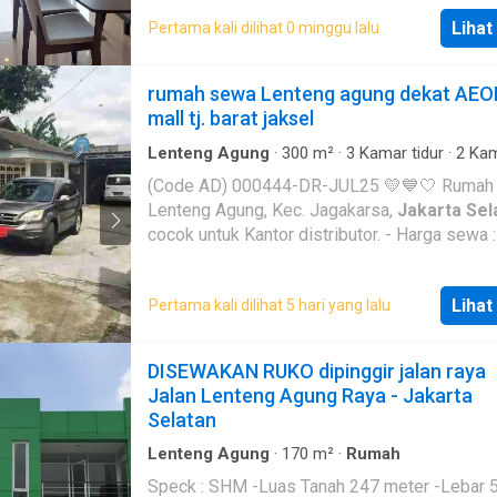
Lihat
Pertama kali dilihat 0 minggu lalu
rumah sewa Lenteng agung dekat AEO
mall tj. barat jaksel
Lenteng Agung
·
300
m²
·
3
Kamar tidur
·
2
Kam
mandi
·
Rumah
·
Listrik
·
Fully fenced
·
Internet
·
(Code AD) 000444-DR-JUL25 💛💙🤍 Rumah sewa
Lenteng Agung, Kec. Jagakarsa,
Jakarta Sel
cocok untuk Kantor distributor. - Harga sewa : Rp235
jt/tahun Deskripsi Property - Luas Tanah 801 m² -
Luas Bangunan 300 m² - bangunan 1 Lantai -
Lihat
Pertama kali dilihat 5 hari yang lalu
tidur : 3 - Kmar mandi : 2 - listrik : 4.400 watt - 
Sumur - kosongan✅ - halaman depan - carpor
mobil - garasi : - - Legalitas Shm +imb - Dapur No
DISEWAKAN RUKO dipinggir jalan raya
📌: Tidak boleh untuk Catering, MBG dan sejen
Jalan Lenteng Agung Raya - Jakarta
3 menit AEON Mall Tanjung barat - 5 Menit A
Selatan
office building TB. Simatupanh - 10 Menit Uni
Pancasila
Lenteng Agung
·
170
m²
·
Rumah
Speck : SHM -Luas Tanah 247 meter -Lebar 