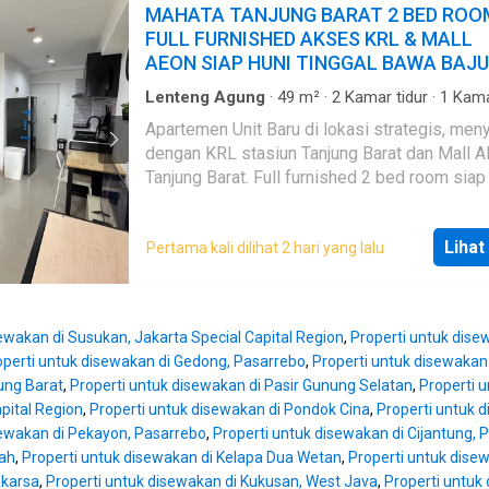
MAHATA TANJUNG BARAT 2 BED ROO
FULL FURNISHED AKSES KRL & MALL
AEON SIAP HUNI TINGGAL BAWA BAJU
Lenteng Agung
·
49
m²
·
2
Kamar tidur
·
1
Kam
mandi
·
Apartemen
·
AC
·
Air
·
Hot water
·
Akses
Apartemen Unit Baru di lokasi strategis, men
penyandang disabilitas
·
Alarm
·
Area anak-anak
dengan KRL stasiun Tanjung Barat dan Mall 
Outdoor entertaining area
·
Balkon
·
Cctv
·
Dapur
·
Keamanan
·
Keamanan 24 jam
·
Kolam renang
Tanjung Barat. Full furnished 2 bed room siap 
·
Listrik
·
Secure parking
·
Pemandangan panora
Harga 3 Bulan: Rp. 30.000.000 Harga 6 Bulan: 
Rumah jaga
·
Ruang layanan
·
Taman
·
Taman at
57.000.000 Harga 12 Bulan: Rp. 108.000.000
Televisi
·
Garasi
·
Teras
·
Halaman
Lihat
Pertama kali dilihat 2 hari yang lalu
sewa udah termasuk IPL, belum termasuk De
Listrik & Air. Fasilitas unit: * Smart Door Lock * Water
Heater * AC Daikin Thailand 1 PK dan 1/2 PK
TV 4K QLED 43" * Antena TV Digital * Kulkas 
ewakan di Susukan, Jakarta Special Capital Region
,
Properti untuk dise
* Dispenser * Kompor Induksi + Cooker Hood
operti untuk disewakan di Gedong, Pasarrebo
,
Properti untuk disewakan 
Cooker * Pan Set * Kaca Film Tolak Panas Fasilitas
ung Barat
,
Properti untuk disewakan di Pasir Gunung Selatan
,
Properti 
Umum: * KRL tinggal turun lift * Damri tersedi
pital Region
,
Properti untuk disewakan di Pondok Cina
,
Properti untuk 
lobby * Titik antar jemput gojek * Kolam rena
sewakan di Pekayon, Pasarrebo
,
Properti untuk disewakan di Cijantung, 
* Indomaret * Laundry * UMKM * Jembatan
ah
,
Properti untuk disewakan di Kelapa Dua Wetan
,
Properti untuk dise
Penyebrangan ke AEON Tanjung Barat
akarsa
,
Properti untuk disewakan di Kukusan, West Java
,
Properti untuk