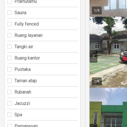
Pramutamu
1
/
9
Sauna
Fully fenced
Ruang layanan
Tangki air
Ruang kantor
Pustaka
Taman atap
1
/
6
Rubanah
Jacuzzi
Spa
Pemanasan