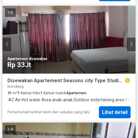
1
/
5
Apartemen
·
disewakan
Rp 33Jt
Disewakan Apartement Seasons city Type Studio Lantai pertengahan Tower A
Krendang
31
m²
1
Kamar tidur
1
Kamar mandi
Apartemen
·
AC
·
Air
·
Hot water
·
Area anak-anak
·
Outdoor entertaining area
·
Cctv
·
G
Lihat detail
Pertama kali terlihat lebih dari sebulan yang lalu
1
/
9