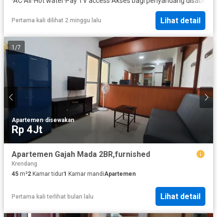
·
AC
·
Air
·
Hot water
·
Pay TV access
·
Akses bagi penyandang disabilitas
Lihat detail
Pertama kali dilihat 2 minggu lalu
1
/
7
Apartemen
·
disewakan
Rp 4Jt
Apartemen Gajah Mada 2BR,furnished
Krendang
45
m²
2
Kamar tidur
1
Kamar mandi
Apartemen
Lihat detail
Pertama kali terlihat bulan lalu