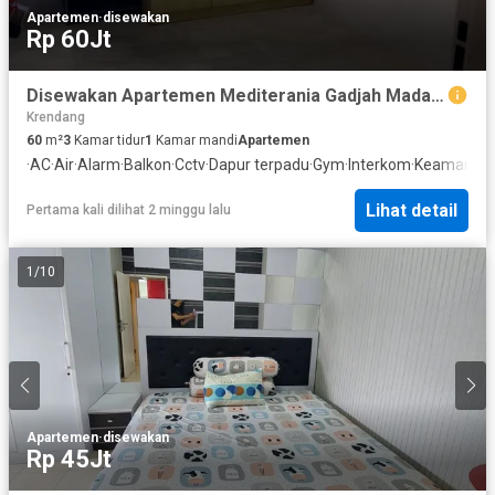
Apartemen
·
disewakan
Rp 60Jt
Disewakan Apartemen Mediterania Gadjah Mada Kota
Krendang
60
m²
3
Kamar tidur
1
Kamar mandi
Apartemen
·
AC
·
Air
·
Alarm
·
Balkon
·
Cctv
·
Dapur terpadu
·
Gym
·
Interkom
·
Keamanan
·
Lihat detail
Pertama kali dilihat 2 minggu lalu
1
/
10
Apartemen
·
disewakan
Rp 45Jt