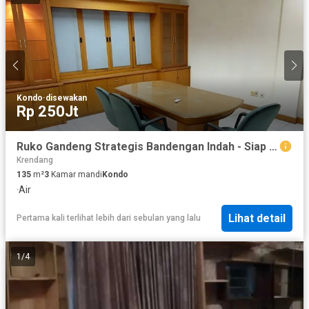
Kondo
·
disewakan
Rp 250Jt
Ruko Gandeng Strategis Bandengan Indah - Siap Pakai Untuk Kantor & Usaha
Krendang
135
m²
3
Kamar mandi
Kondo
·
Air
Lihat detail
Pertama kali terlihat lebih dari sebulan yang lalu
1
/
4