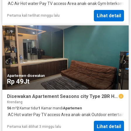
·
AC
·
Air
·
Hot water
·
Pay TV access
·
Area anak-anak
·
Gym
·
Interkom
·
Int
Lihat detail
Pertama kali terlihat minggu lalu
1
/
9
Apartemen
·
disewakan
Rp 49Jt
Disewakan Apartement Seasons city Type 2BR Hook unit jarang ada
Krendang
56
m²
2
Kamar tidur
1
Kamar mandi
Apartemen
·
AC
·
Hot water
·
Pay TV access
·
Area anak-anak
·
Outdoor entertaining
Lihat detail
Pertama kali dilihat 3 minggu lalu