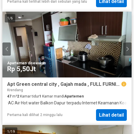
Lihat detail
Pertama kali terlihat lebih dari sebulan yang lalu
1
/
6
Apartemen
·
disewakan
Rp 5,50Jt
Apt Green central city , Gajah mada , FULL FURNISH 2kt , 1 kmd , BEST VIEW CITY
Krendang
47
m²
2
Kamar tidur
1
Kamar mandi
Apartemen
·
AC
·
Air
·
Hot water
·
Balkon
·
Dapur terpadu
·
Internet
·
Keamanan
·
Keaman
Lihat detail
Pertama kali dilihat 2 minggu lalu
1
/
19