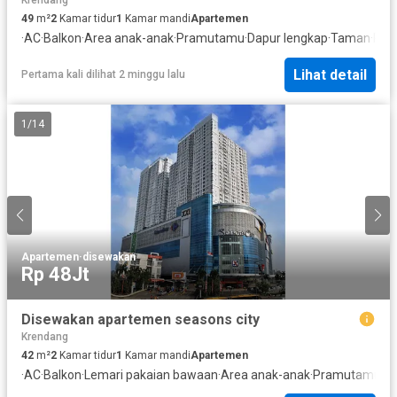
Krendang
49
m²
2
Kamar tidur
1
Kamar mandi
Apartemen
·
AC
·
Balkon
·
Area anak-anak
·
Pramutamu
·
Dapur lengkap
·
Taman
·
Rum
Lihat detail
Pertama kali dilihat 2 minggu lalu
1
/
14
Apartemen
·
disewakan
Rp 48Jt
Disewakan apartemen seasons city
Krendang
42
m²
2
Kamar tidur
1
Kamar mandi
Apartemen
·
AC
·
Balkon
·
Lemari pakaian bawaan
·
Area anak-anak
·
Pramutamu
·
Li