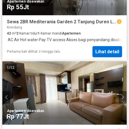
Apartemen
·
disewakan
Rp 55Jt
Sewa 2BR Mediterania Garden 2 Tanjung Duren Lokasi Strategis Dekat Mall, Kantor, Universitas
Krendang
42
m²
2
Kamar tidur
1
Kamar mandi
Apartemen
·
AC
·
Air
·
Hot water
·
Pay TV access
·
Akses bagi penyandang disabilitas
Lihat detail
Pertama kali dilihat 2 minggu lalu
1
/
12
Apartemen
·
disewakan
Rp 77Jt