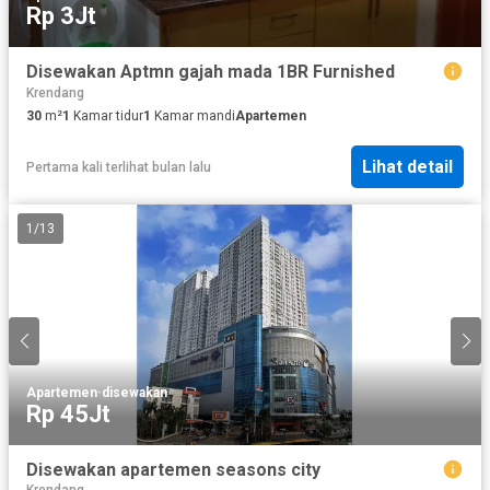
Rp 3Jt
Disewakan Aptmn gajah mada 1BR Furnished
Krendang
30
m²
1
Kamar tidur
1
Kamar mandi
Apartemen
Lihat detail
Pertama kali terlihat bulan lalu
1
/
13
Apartemen
·
disewakan
Rp 45Jt
Disewakan apartemen seasons city