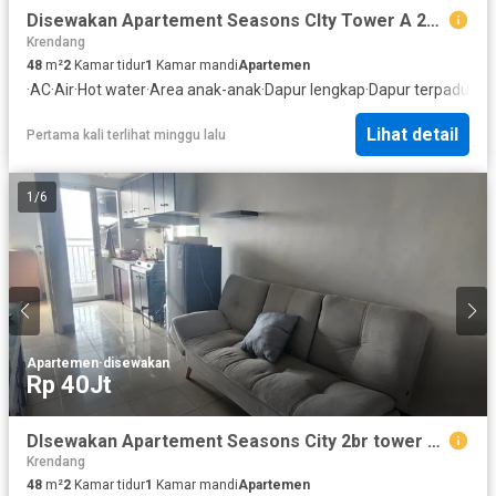
Disewakan Apartement Seasons CIty Tower A 2br lantai 11 Bagus
Krendang
48
m²
2
Kamar tidur
1
Kamar mandi
Apartemen
·
AC
·
Air
·
Hot water
·
Area anak-anak
·
Dapur lengkap
·
Dapur terpadu
·
In
Lihat detail
Pertama kali terlihat minggu lalu
1
/
6
Apartemen
·
disewakan
Rp 40Jt
DIsewakan Apartement Seasons City 2br tower B lantai pertengahan
Krendang
48
m²
2
Kamar tidur
1
Kamar mandi
Apartemen