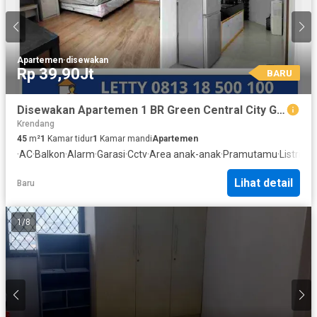
Apartemen
·
disewakan
Rp 39,90Jt
BARU
Disewakan Apartemen 1 BR Green Central City Gajah Mada Jakarta Pusat
Krendang
45
m²
1
Kamar tidur
1
Kamar mandi
Apartemen
·
AC
·
Balkon
·
Alarm
·
Garasi
·
Cctv
·
Area anak-anak
·
Pramutamu
·
Listrik
·
A
Lihat detail
Baru
1
/
8