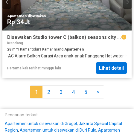
Apartemen
·
disewakan
Rp 34Jt
Disewakan Studio tower C (balkon) seasons city unit bagus
Krendang
28
m²
1
Kamar tidur
1
Kamar mandi
Apartemen
·
AC
·
Alarm
·
Balkon
·
Garasi
·
Area anak-anak
·
Panggang
·
Hot water
·
Inte
Lihat detail
Pertama kali terlihat minggu lalu
1
2
3
4
5
>
Pencarian terkait
Apartemen untuk disewakan di Grogol, Jakarta Special Capital
Region
,
Apartemen untuk disewakan di Duri Pulo
,
Apartemen