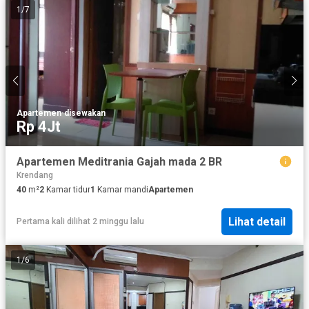
1
/
7
Apartemen
·
disewakan
Rp 4Jt
Apartemen Meditrania Gajah mada 2 BR
Krendang
40
m²
2
Kamar tidur
1
Kamar mandi
Apartemen
Lihat detail
Pertama kali dilihat 2 minggu lalu
1
/
6