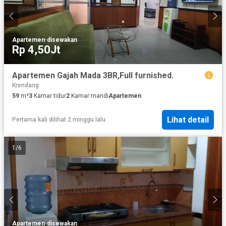
Apartemen
·
disewakan
Rp 4,50Jt
Apartemen Gajah Mada 3BR,Full furnished.
Krendang
59
m²
3
Kamar tidur
2
Kamar mandi
Apartemen
Lihat detail
Pertama kali dilihat 2 minggu lalu
1
/
6
Apartemen
·
disewakan