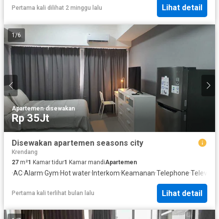
Lihat detail
Pertama kali dilihat 2 minggu lalu
1
/
6
Apartemen
·
disewakan
Rp 35Jt
Disewakan apartemen seasons city
Krendang
27
m²
1
Kamar tidur
1
Kamar mandi
Apartemen
·
AC
·
Alarm
·
Gym
·
Hot water
·
Interkom
·
Keamanan
·
Telephone
·
Televisi
Lihat detail
Pertama kali terlihat bulan lalu