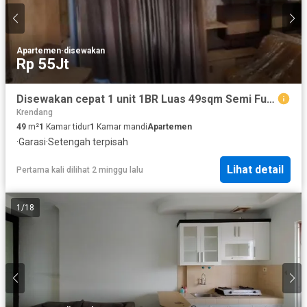
Apartemen
·
disewakan
Rp 55Jt
Disewakan cepat 1 unit 1BR Luas 49sqm Semi Furnish Area GajahMada
Krendang
49
m²
1
Kamar tidur
1
Kamar mandi
Apartemen
·
Garasi
·
Setengah terpisah
Lihat detail
Pertama kali dilihat 2 minggu lalu
1
/
18