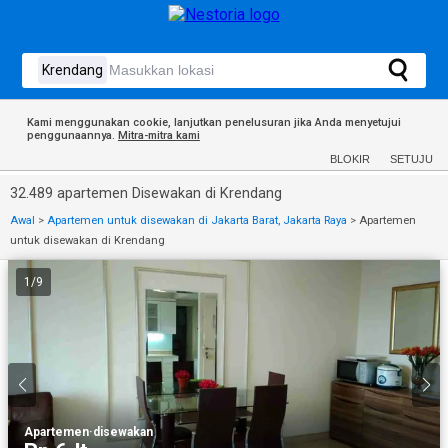
Kami menggunakan cookie, lanjutkan penelusuran jika Anda menyetujui
penggunaannya.
Mitra-mitra kami
BLOKIR
SETUJU
32.489 apartemen Disewakan di Krendang
Awal
>
Apartemen untuk disewakan di Jakarta Barat, Jakarta Raya
>
Apartemen
untuk disewakan di Krendang
1
/
9
Apartemen
·
disewakan