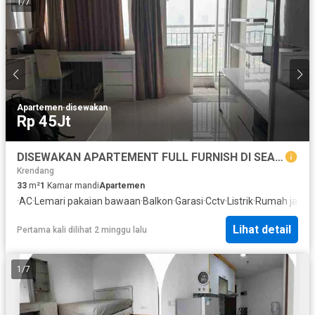
1
/
7
Apartemen
·
disewakan
Rp 45Jt
DISEWAKAN APARTEMENT FULL FURNISH DI SEASON CITY, HARGA SANGAT MURAH
Krendang
33
m²
1
Kamar mandi
Apartemen
·
AC
·
Lemari pakaian bawaan
·
Balkon
·
Garasi
·
Cctv
·
Listrik
·
Rumah jaga
·
Lihat detail
Pertama kali dilihat 2 minggu lalu
1
/
7