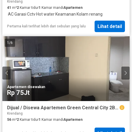
Krendang
41
m²
2
Kamar tidur
1
Kamar mandi
Apartemen
·
AC
·
Garasi
·
Cctv
·
Hot water
·
Keamanan
·
Kolam renang
Lihat detail
Pertama kali terlihat lebih dari sebulan yang lalu
1
/
6
Apartemen
·
disewakan
Rp 75Jt
Dijual / Disewa Apartemen Green Central City 2BR Full Furnish di Gajah Mada, Jakpus
Krendang
56
m²
2
Kamar tidur
1
Kamar mandi
Apartemen