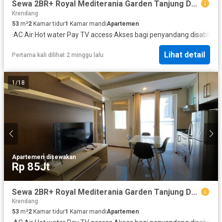
Sewa 2BR+ Royal Mediterania Garden Tanjung Duren Lokasi Strategis, Dekat Mall, Perkantoran, Trasnspotasi
Krendang
53
m²
2
Kamar tidur
1
Kamar mandi
Apartemen
·
AC
·
Air
·
Hot water
·
Pay TV access
·
Akses bagi penyandang disabilitas
Lihat detail
Pertama kali dilihat 2 minggu lalu
1
/
18
Apartemen
·
disewakan
Rp 85Jt
Sewa 2BR+ Royal Mediterania Garden Tanjung Duren Lokasi Strategis, Dekat Mall, Perkantoran, Trasnspotasi
Krendang
53
m²
2
Kamar tidur
1
Kamar mandi
Apartemen