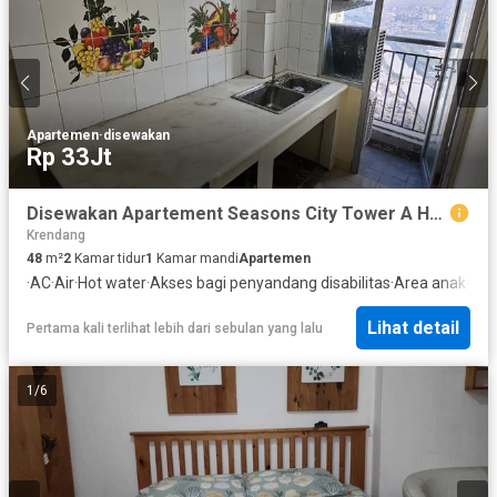
Apartemen
·
disewakan
Rp 33Jt
Disewakan Apartement Seasons City Tower A Hadap Kolam dan lantai tinggi
Krendang
48
m²
2
Kamar tidur
1
Kamar mandi
Apartemen
·
AC
·
Air
·
Hot water
·
Akses bagi penyandang disabilitas
·
Area anak-an
Lihat detail
Pertama kali terlihat lebih dari sebulan yang lalu
1
/
6