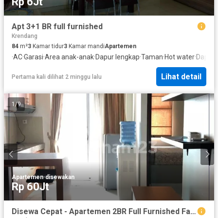
Rp 6Jt
Apt 3+1 BR full furnished
Krendang
84
m²
3
Kamar tidur
3
Kamar mandi
Apartemen
·
AC
·
Garasi
·
Area anak-anak
·
Dapur lengkap
·
Taman
·
Hot water
·
Dapur 
Lihat detail
Pertama kali dilihat 2 minggu lalu
1
/
9
Apartemen
·
disewakan
Rp 60Jt
Disewa Cepat - Apartemen 2BR Full Furnished Fasilitas Lengkap Lantai Rendah Di Jakarta Barar