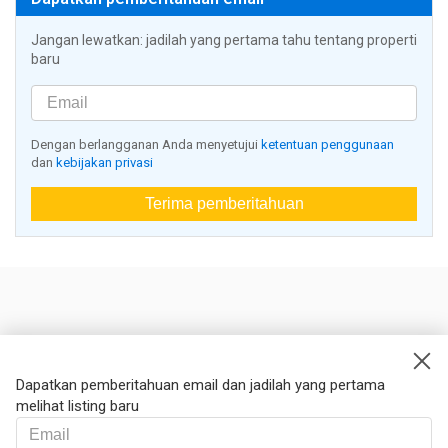
Jangan lewatkan: jadilah yang pertama tahu tentang properti
baru
Dengan berlangganan Anda menyetujui
ketentuan penggunaan
dan
kebijakan privasi
Terima pemberitahuan
Nestoria
Kontak kami
Dapatkan pemberitahuan email dan jadilah yang pertama
melihat listing baru
Hukum
Syarat dan ketentuan