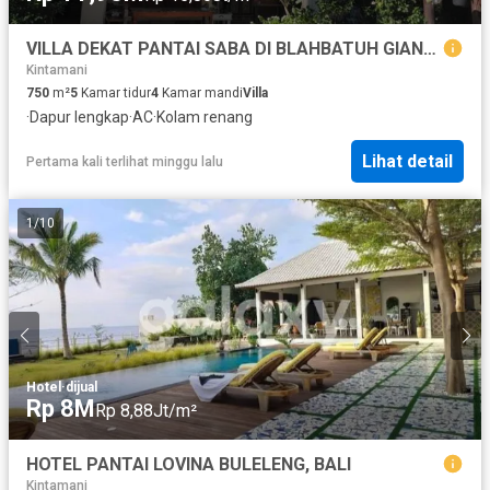
VILLA DEKAT PANTAI SABA DI BLAHBATUH GIANYAR
Kintamani
750
m²
5
Kamar tidur
4
Kamar mandi
Villa
·
Dapur lengkap
·
AC
·
Kolam renang
Lihat detail
Pertama kali terlihat minggu lalu
1
/
10
Hotel
·
dijual
Rp 8M
Rp 8,88Jt/m²
HOTEL PANTAI LOVINA BULELENG, BALI
Kintamani