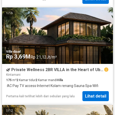
1
/
16
Villa
·
dijual
Rp 3,69M
Rp 21,12Jt/m²
🌿 Private Wellness 2BR VILLA in the Heart of Ubud with Jungle Views
Kintamani
175
m²
2
Kamar tidur
2
Kamar mandi
Villa
·
AC
·
Pay TV access
·
Internet
·
Kolam renang
·
Sauna
·
Spa
·
Wifi
Lihat detail
Pertama kali terlihat lebih dari sebulan yang lalu
1
/
12