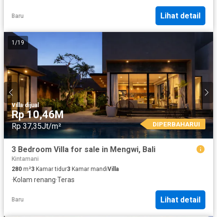
Lihat detail
Baru
1
/
19
Villa
·
dijual
Rp 10,46M
DIPERBAHARUI
Rp 37,35Jt/m²
3 Bedroom Villa for sale in Mengwi, Bali
Kintamani
280
m²
3
Kamar tidur
3
Kamar mandi
Villa
·
Kolam renang
·
Teras
Lihat detail
Baru