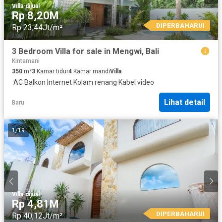
Villa
·
dijual
Rp 8,20M
DIPERBAHARUI
Rp 23,44Jt/m²
3 Bedroom Villa for sale in Mengwi, Bali
Kintamani
350
m²
3
Kamar tidur
4
Kamar mandi
Villa
·
AC
·
Balkon
·
Internet
·
Kolam renang
·
Kabel video
Lihat detail
Baru
1
/
19
Villa
·
dijual
Rp 4,81M
DIPERBAHARUI
Rp 40,12Jt/m²