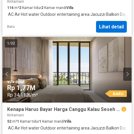
Kintamani
116
m²
2
Kamar tidur
2
Kamar mandi
Villa
·
AC
·
Air
·
Hot water
·
Outdoor entertaining area
·
Jacuzzi
·
Balkon
·
Dapur 
Lihat detail
Baru
1
/
32
Villa
·
dijual
Rp 1,77M
BARU
Rp 34,11Jt/m²
Kenapa Harus Bayar Harga Canggu Kalau Seseh Adalah Next Hotspot? - One Bedroom Residence
Kintamani
52
m²
1
Kamar tidur
1
Kamar mandi
Villa
·
AC
·
Air
·
Hot water
·
Outdoor entertaining area
·
Jacuzzi
·
Balkon
·
Dapur 