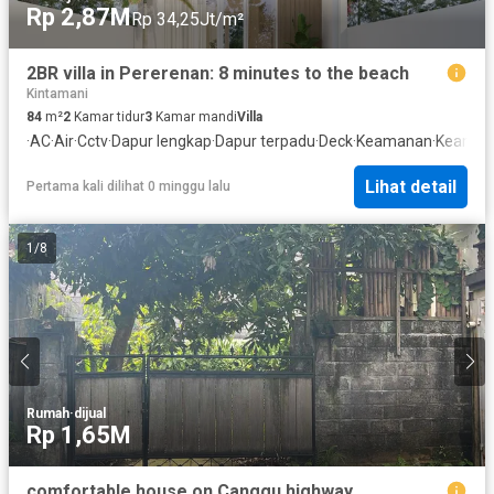
Rp 2,87M
Rp 34,25Jt/m²
2BR villa in Pererenan: 8 minutes to the beach
Kintamani
84
m²
2
Kamar tidur
3
Kamar mandi
Villa
·
AC
·
Air
·
Cctv
·
Dapur lengkap
·
Dapur terpadu
·
Deck
·
Keamanan
·
Keaman
Lihat detail
Pertama kali dilihat 0 minggu lalu
1
/
8
Rumah
·
dijual
Rp 1,65M
comfortable house on Canggu highway