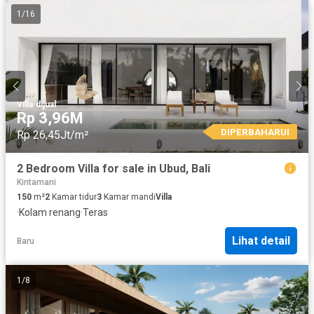
1
/
16
Villa
·
dijual
Rp 3,96M
DIPERBAHARUI
Rp 26,45Jt/m²
2 Bedroom Villa for sale in Ubud, Bali
Kintamani
150
m²
2
Kamar tidur
3
Kamar mandi
Villa
·
Kolam renang
·
Teras
Lihat detail
Baru
1
/
8