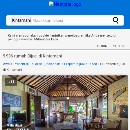
Kami menggunakan cookie, lanjutkan penelusuran jika Anda menyetujui
penggunaannya.
Mitra-mitra kami
BLOKIR
SETUJU
9.906 rumah Dijual di Kintamani
Awal
>
Properti dijual di Bali, Indonesia
>
Properti dijual di BANGLI
>
Properti dijual
di Kintamani
1
/
11
Villa
·
dijual