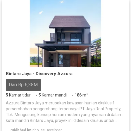
Bintaro Jaya - Discovery Azzura
Dari Rp 6,38M
5
Kamar tidur
5
Kamar mandi
186
m²
·
·
Azzura Bintaro Jaya merupakan kawasan hunian eksklusif
persembahan pengembang terpercaya PT Jaya Real Property,
Tbk. Mengusung konsep hunian modern yang nyaman di dalam
kota mandiri Bintaro Jaya, proyek ini didesain khusus untuk
memenuhi kebutuhan gaya hidup kaum profesional yang
Published by
Inhouse Developer