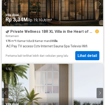
Villa
·
dijual
Rp 3,34M
Rp 19,10Jt/m²
🌿 Private Wellness 1BR XL Villa in the Heart of Ubud with Jungle Views
Kintamani
175
m²
1
Kamar tidur
2
Kamar mandi
Villa
·
AC
·
Pay TV access
·
Cctv
·
Internet
·
Sauna
·
Spa
·
Televisi
·
Wifi
Lihat detail
Pertama kali terlihat lebih dari sebulan yang lalu
1
/
22
Villa
·
dijual