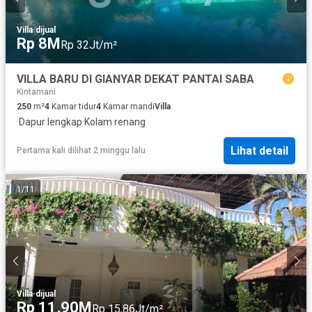
Villa
·
dijual
Rp 8M
Rp 32Jt/m²
VILLA BARU DI GIANYAR DEKAT PANTAI SABA
Kintamani
250
m²
4
Kamar tidur
4
Kamar mandi
Villa
·
Dapur lengkap
·
Kolam renang
Lihat detail
Pertama kali dilihat 2 minggu lalu
1
/
11
Villa
·
dijual
Rp 11,90M
Rp 15,86Jt/m²