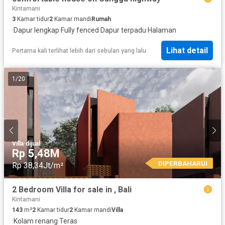
Kintamani
3
Kamar tidur
2
Kamar mandi
Rumah
·
Dapur lengkap
·
Fully fenced
·
Dapur terpadu
·
Halaman
Lihat detail
Pertama kali terlihat lebih dari sebulan yang lalu
1
/
20
Villa
·
dijual
Rp 5,48M
DIPERBAHARUI
Rp 38,34Jt/m²
2 Bedroom Villa for sale in , Bali
Kintamani
143
m²
2
Kamar tidur
2
Kamar mandi
Villa
·
Kolam renang
·
Teras