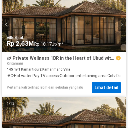
Villa
·
dijual
Rp 2,63M
Rp 18,17Jt/m²
🌿 Private Wellness 1BR in the Heart of Ubud with Jungle Views
Kintamani
145
m²
1
Kamar tidur
2
Kamar mandi
Villa
·
AC
·
Hot water
·
Pay TV access
·
Outdoor entertaining area
·
Cctv
·
Dapur
Lihat detail
Pertama kali terlihat lebih dari sebulan yang lalu
1
/
12