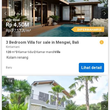
Villa
·
dijual
Rp 4,50M
DIPERBAHARUI
Rp 37,57Jt/m²
3 Bedroom Villa for sale in Mengwi, Bali
Kintamani
120
m²
3
Kamar tidur
2
Kamar mandi
Villa
·
Kolam renang
Lihat detail
Baru
1
/
18