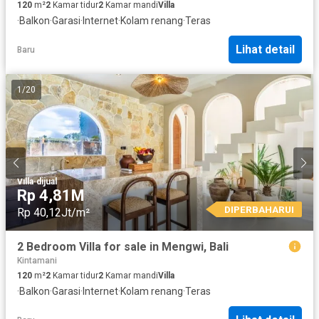
120
m²
2
Kamar tidur
2
Kamar mandi
Villa
·
Balkon
·
Garasi
·
Internet
·
Kolam renang
·
Teras
Lihat detail
Baru
1
/
20
Villa
·
dijual
Rp 4,81M
DIPERBAHARUI
Rp 40,12Jt/m²
2 Bedroom Villa for sale in Mengwi, Bali
Kintamani
120
m²
2
Kamar tidur
2
Kamar mandi
Villa
·
Balkon
·
Garasi
·
Internet
·
Kolam renang
·
Teras