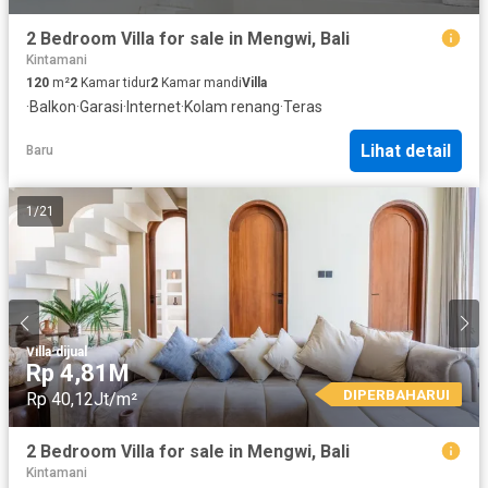
2 Bedroom Villa for sale in Mengwi, Bali
Kintamani
120
m²
2
Kamar tidur
2
Kamar mandi
Villa
·
Balkon
·
Garasi
·
Internet
·
Kolam renang
·
Teras
Lihat detail
Baru
1
/
21
Villa
·
dijual
Rp 4,81M
DIPERBAHARUI
Rp 40,12Jt/m²
2 Bedroom Villa for sale in Mengwi, Bali
Kintamani