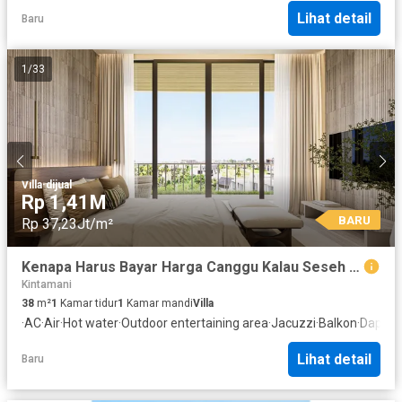
Lihat detail
Baru
1
/
33
Villa
·
dijual
Rp 1,41M
BARU
Rp 37,23Jt/m²
Kenapa Harus Bayar Harga Canggu Kalau Seseh Adalah Next Hotspot? - Boutique Studio Residence
Kintamani
38
m²
1
Kamar tidur
1
Kamar mandi
Villa
·
AC
·
Air
·
Hot water
·
Outdoor entertaining area
·
Jacuzzi
·
Balkon
·
Dapur 
Lihat detail
Baru