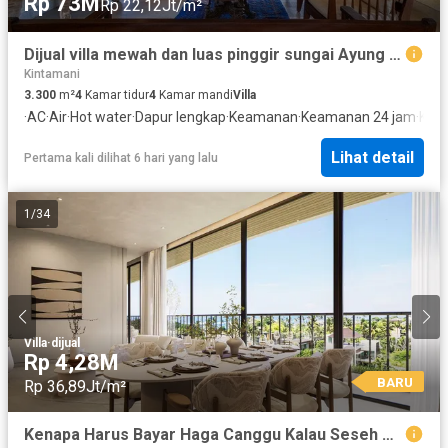
Rp 73M
Rp 22,12Jt/m²
Dijual villa mewah dan luas pinggir sungai Ayung dengan pemandangan spektakuler di Ubud
Kintamani
3.300
m²
4
Kamar tidur
4
Kamar mandi
Villa
·
AC
·
Air
·
Hot water
·
Dapur lengkap
·
Keamanan
·
Keamanan 24 jam
·
Kol
Lihat detail
Pertama kali dilihat 6 hari yang lalu
1
/
34
Villa
·
dijual
Rp 4,28M
BARU
Rp 36,89Jt/m²
Kenapa Harus Bayar Haga Canggu Kalau Seseh Adalah Next Hotspot? - Two Bedroom Penthouse