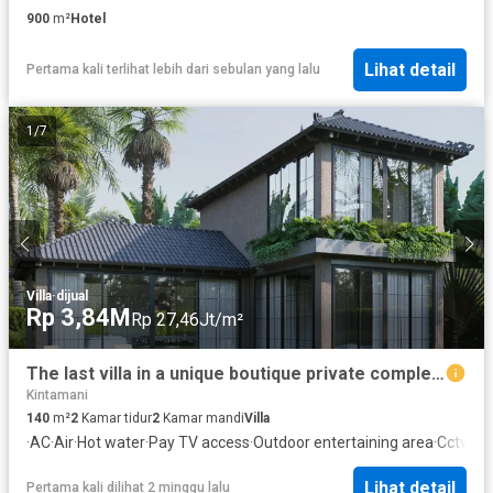
900
m²
Hotel
Lihat detail
Pertama kali terlihat lebih dari sebulan yang lalu
1
/
7
Villa
·
dijual
Rp 3,84M
Rp 27,46Jt/m²
The last villa in a unique boutique private complex in the heart of Ubud
Kintamani
140
m²
2
Kamar tidur
2
Kamar mandi
Villa
·
AC
·
Air
·
Hot water
·
Pay TV access
·
Outdoor entertaining area
·
Cctv
·
Int
Lihat detail
Pertama kali dilihat 2 minggu lalu