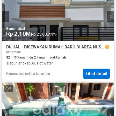
Rumah
·
dijual
Rp 2,10M
Rp 25,60Jt/m²
DIJUAL - DISEWAKAN RUMAH BARU DI AREA NUSA DUA MUMBUL BADUNG, BALI
Kintamani
82
m²
3
Kamar tidur
2
Kamar mandi
Rumah
·
Dapur lengkap
·
AC
·
Hot water
Lihat detail
Pertama kali terlihat bulan lalu
1
/
8