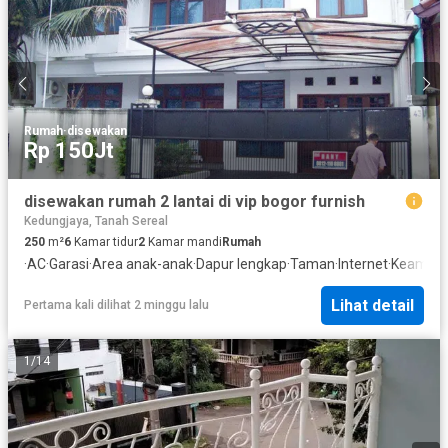
Rumah
·
disewakan
Rp 150Jt
disewakan rumah 2 lantai di vip bogor furnish
Kedungjaya, Tanah Sereal
250
m²
6
Kamar tidur
2
Kamar mandi
Rumah
·
AC
·
Garasi
·
Area anak-anak
·
Dapur lengkap
·
Taman
·
Internet
·
Keaman
Lihat detail
Pertama kali dilihat 2 minggu lalu
1
/
14