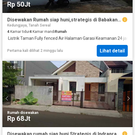
Rp 50Jt
Disewakan Rumah siap huni,strategis di Babakan Sari Bogor Utara.
Kedungjaya, Tanah Sereal
4
Kamar tidur
4
Kamar mandi
Rumah
·
Listrik
·
Taman
·
Fully fenced
·
Air
·
Halaman
·
Garasi
·
Keamanan 24 jam
Lihat detail
Pertama kali dilihat 2 minggu lalu
1
/
15
Rumah
·
disewakan
Rp 68Jt
Disewakan rumah siap huni.Strategis di Indraprasta 2 Bantarjati.