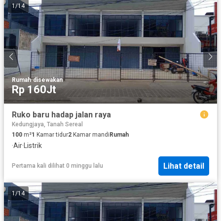
1
/
14
Rumah
·
disewakan
Rp 160Jt
Ruko baru hadap jalan raya
Kedungjaya, Tanah Sereal
100
m²
1
Kamar tidur
2
Kamar mandi
Rumah
·
Air
·
Listrik
Lihat detail
Pertama kali dilihat 0 minggu lalu
1
/
14