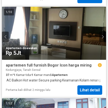
1
/
10
Apartemen
·
disewakan
Rp 5Jt
apartemen full furnish Bogor Icon harga miring
Kedungjaya, Tanah Sereal
37
m²
1
Kamar tidur
1
Kamar mandi
Apartemen
·
AC
·
Balkon
·
Hot water
·
Secure parking
·
Keamanan
·
Kolam renang
·
Tele
Lihat detail
Pertama kali dilihat 2 minggu lalu
1
/
12