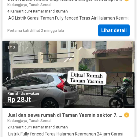
Kedungjaya, Tanah Sereal
4
Kamar tidur
4
Kamar mandi
Rumah
·
AC
·
Listrik
·
Garasi
·
Taman
·
Fully fenced
·
Teras
·
Air
·
Halaman
·
Keamanan 
Lihat detail
Pertama kali dilihat 2 minggu lalu
1
/
12
Rumah
·
disewakan
Rp 28Jt
Jual dan sewa rumah di Taman Yasmin sektor 7. Harga murah.
Kedungjaya, Tanah Sereal
2
Kamar tidur
1
Kamar mandi
Rumah
·
Listrik
·
Fully fenced
·
Teras
·
Halaman
·
Keamanan 24 jam
·
Garasi