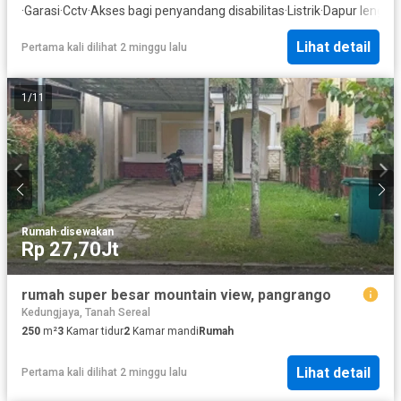
·
Garasi
·
Cctv
·
Akses bagi penyandang disabilitas
·
Listrik
·
Dapur lengka
Lihat detail
Pertama kali dilihat 2 minggu lalu
1
/
11
Rumah
·
disewakan
Rp 27,70Jt
rumah super besar mountain view, pangrango
Kedungjaya, Tanah Sereal
250
m²
3
Kamar tidur
2
Kamar mandi
Rumah
Lihat detail
Pertama kali dilihat 2 minggu lalu