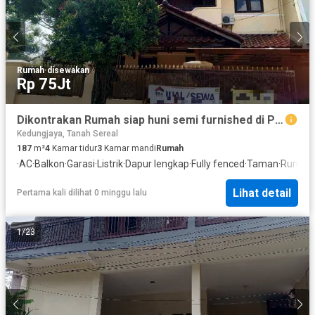
Rumah
·
disewakan
Rp 75Jt
Dikontrakan Rumah siap huni semi furnished di Perumahan Bogor Baru
Kedungjaya, Tanah Sereal
187
m²
4
Kamar tidur
3
Kamar mandi
Rumah
·
AC
·
Balkon
·
Garasi
·
Listrik
·
Dapur lengkap
·
Fully fenced
·
Taman
·
Rumah 
Lihat detail
Pertama kali dilihat 0 minggu lalu
1
/
23