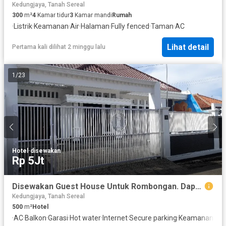
Kedungjaya, Tanah Sereal
300
m²
4
Kamar tidur
3
Kamar mandi
Rumah
·
Listrik
·
Keamanan
·
Air
·
Halaman
·
Fully fenced
·
Taman
·
AC
Lihat detail
Pertama kali dilihat 2 minggu lalu
1
/
23
Hotel
·
disewakan
Rp 5Jt
Disewakan Guest House Untuk Rombongan. Dapatkan Diskon Istimewa khusus
Kedungjaya, Tanah Sereal
500
m²
Hotel
·
AC
·
Balkon
·
Garasi
·
Hot water
·
Internet
·
Secure parking
·
Keamanan
·
Kol