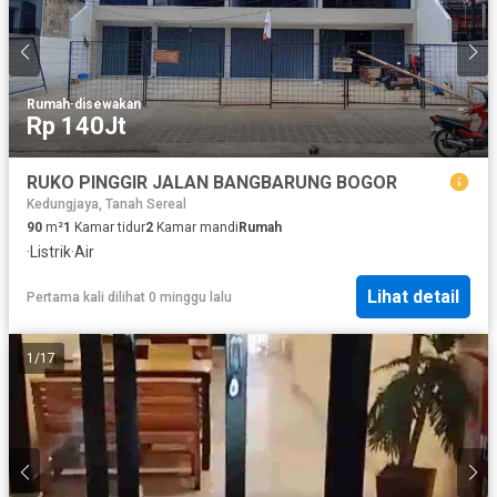
Rumah
·
disewakan
Rp 140Jt
RUKO PINGGIR JALAN BANGBARUNG BOGOR
Kedungjaya, Tanah Sereal
90
m²
1
Kamar tidur
2
Kamar mandi
Rumah
·
Listrik
·
Air
Lihat detail
Pertama kali dilihat 0 minggu lalu
1
/
17