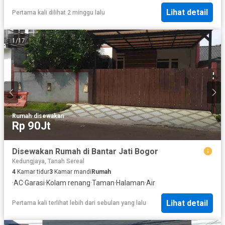
Lihat detail
Pertama kali dilihat 2 minggu lalu
1
/
17
Rumah
·
disewakan
Rp 90Jt
Disewakan Rumah di Bantar Jati Bogor
Kedungjaya, Tanah Sereal
4
Kamar tidur
3
Kamar mandi
Rumah
·
AC
·
Garasi
·
Kolam renang
·
Taman
·
Halaman
·
Air
Lihat detail
Pertama kali terlihat lebih dari sebulan yang lalu