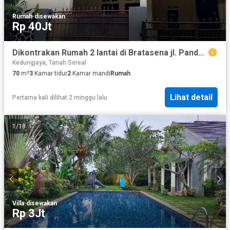
Rumah
·
disewakan
Rp 40Jt
Dikontrakan Rumah 2 lantai di Bratasena jl. Pandu Raya
Kedungjaya, Tanah Sereal
70
m²
3
Kamar tidur
2
Kamar mandi
Rumah
Lihat detail
Pertama kali dilihat 2 minggu lalu
1
/
18
Villa
·
disewakan
Rp 3Jt