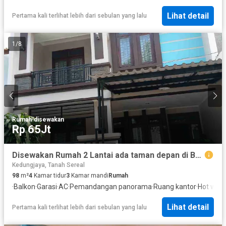
Lihat detail
Pertama kali terlihat lebih dari sebulan yang lalu
1
/
8
Rumah
·
disewakan
Rp 65Jt
Disewakan Rumah 2 Lantai ada taman depan di Bumi Indraprasta 2
Kedungjaya, Tanah Sereal
98
m²
4
Kamar tidur
3
Kamar mandi
Rumah
·
Balkon
·
Garasi
·
AC
·
Pemandangan panorama
·
Ruang kantor
·
Hot wate
Lihat detail
Pertama kali terlihat lebih dari sebulan yang lalu