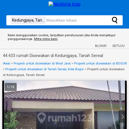
Kami menggunakan cookie, lanjutkan penelusuran jika Anda menyetujui
penggunaannya.
Mitra-mitra kami
BLOKIR
SETUJU
44.433 rumah Disewakan di Kedungjaya, Tanah Sereal
Awal
>
Properti untuk disewakan di West Java
>
Properti untuk disewakan di BOGOR
>
Properti untuk disewakan di Tanah Sereal, Kota Bogor
>
Properti untuk disewakan
di Kedungjaya, Tanah Sereal
1
/
18