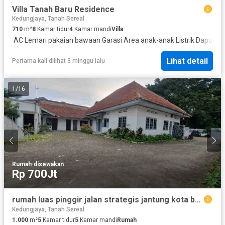
Villa Tanah Baru Residence
Kedungjaya, Tanah Sereal
710
m²
8
Kamar tidur
4
Kamar mandi
Villa
·
AC
·
Lemari pakaian bawaan
·
Garasi
·
Area anak-anak
·
Listrik
·
Dapur le
Lihat detail
Pertama kali dilihat 3 minggu lalu
1
/
16
Rumah
·
disewakan
Rp 700Jt
rumah luas pinggir jalan strategis jantung kota bogor cocok usaha
Kedungjaya, Tanah Sereal
1.000
m²
5
Kamar tidur
5
Kamar mandi
Rumah