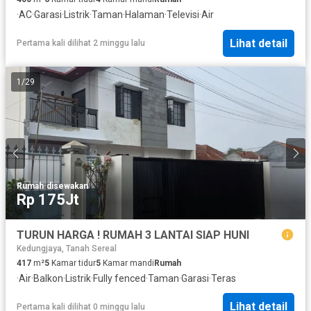
·
AC
·
Garasi
·
Listrik
·
Taman
·
Halaman
·
Televisi
·
Air
Lihat detail
Pertama kali dilihat 2 minggu lalu
1
/
29
Rumah
·
disewakan
Rp 175Jt
TURUN HARGA ! RUMAH 3 LANTAI SIAP HUNI
Kedungjaya, Tanah Sereal
417
m²
5
Kamar tidur
5
Kamar mandi
Rumah
·
Air
·
Balkon
·
Listrik
·
Fully fenced
·
Taman
·
Garasi
·
Teras
Lihat detail
Pertama kali dilihat 0 minggu lalu