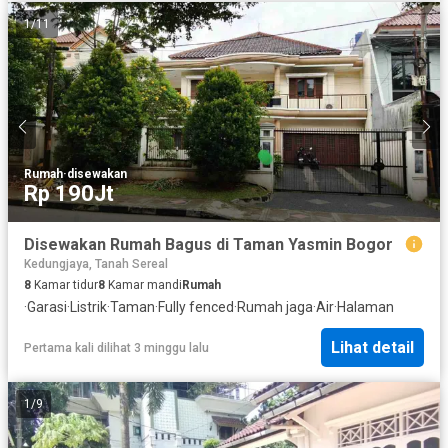
1
/
11
Rumah
·
disewakan
Rp 190Jt
Disewakan Rumah Bagus di Taman Yasmin Bogor
Kedungjaya, Tanah Sereal
8
Kamar tidur
8
Kamar mandi
Rumah
·
Garasi
·
Listrik
·
Taman
·
Fully fenced
·
Rumah jaga
·
Air
·
Halaman
Lihat detail
Pertama kali dilihat 3 minggu lalu
1
/
9