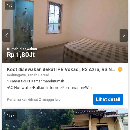
1
/
6
Rumah
·
disewakan
Rp 1,80Jt
Kost disewakan dekat IPB Vokasi, RS Azra, RS Nuraida
Kedungjaya, Tanah Sereal
1
Kamar tidur
1
Kamar mandi
Rumah
·
AC
·
Hot water
·
Balkon
·
Internet
·
Pemanasan
·
Wifi
Lihat detail
Pertama kali dilihat 2 minggu lalu
1
/
37