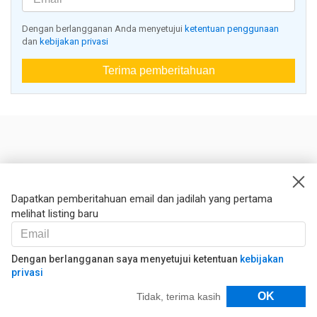
Dengan berlangganan Anda menyetujui
ketentuan penggunaan
dan
kebijakan privasi
Terima pemberitahuan
Nestoria
Kontak kami
Dapatkan pemberitahuan email dan jadilah yang pertama
melihat listing baru
Hukum
Syarat dan ketentuan
Kebijakan privasi
Dengan berlangganan saya menyetujui ketentuan
kebijakan
privasi
Kebijakan Cookies
Filter
OK
Tidak, terima kasih