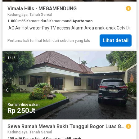
Vimala Hills - MEGAMENDUNG
Kedungjaya, Tanah Sereal
1.000
m²
5
Kamar tidur
3
Kamar mandi
Apartemen
·
AC
·
Air
·
Hot water
·
Pay TV access
·
Alarm
·
Area anak-anak
·
Cctv
·
Dapur
Lihat detail
Pertama kali terlihat lebih dari sebulan yang lalu
1
/
16
Rumah
·
disewakan
Rp 250Jt
Sewa Rumah Mewah Bukit Tunggul Bogor Luas 874m Strategis
Kedungjaya, Tanah Sereal
400
m²
6
Kamar tidur
4
Kamar mandi
Rumah