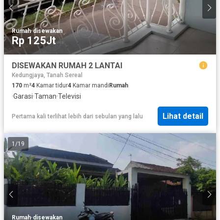
Rumah
·
disewakan
Rp 125Jt
DISEWAKAN RUMAH 2 LANTAI
Kedungjaya, Tanah Sereal
170
m²
4
Kamar tidur
4
Kamar mandi
Rumah
·
Garasi
·
Taman
·
Televisi
Lihat detail
Pertama kali terlihat lebih dari sebulan yang lalu
1
/
19
Rumah
·
disewakan