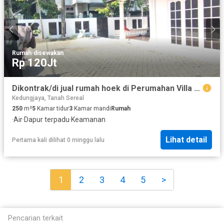
Rumah
·
disewakan
Rp 120Jt
Dikontrak/di jual rumah hoek di Perumahan Villa kota Bogor
Kedungjaya, Tanah Sereal
250
m²
5
Kamar tidur
3
Kamar mandi
Rumah
·
Air
·
Dapur terpadu
·
Keamanan
Lihat detail
Pertama kali dilihat 0 minggu lalu
1
2
3
4
5
>
Pencarian terkait