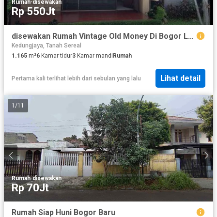
Rumah
·
disewakan
Rp 550Jt
disewakan Rumah Vintage Old Money Di Bogor Luas
Kedungjaya, Tanah Sereal
1.165
m²
6
Kamar tidur
3
Kamar mandi
Rumah
Lihat detail
Pertama kali terlihat lebih dari sebulan yang lalu
1
/
11
Rumah
·
disewakan
Rp 70Jt
Rumah Siap Huni Bogor Baru