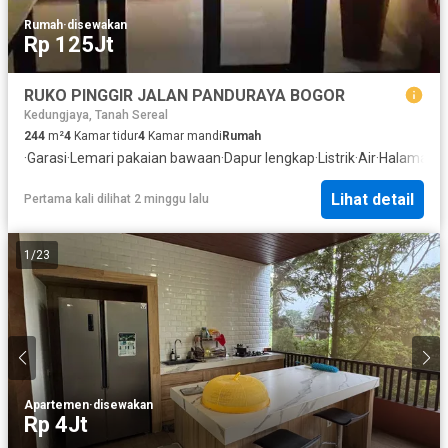
Rumah
·
disewakan
Rp 125Jt
RUKO PINGGIR JALAN PANDURAYA BOGOR
Kedungjaya, Tanah Sereal
244
m²
4
Kamar tidur
4
Kamar mandi
Rumah
·
Garasi
·
Lemari pakaian bawaan
·
Dapur lengkap
·
Listrik
·
Air
·
Halaman
Lihat detail
Pertama kali dilihat 2 minggu lalu
1
/
23
Apartemen
·
disewakan
Rp 4Jt