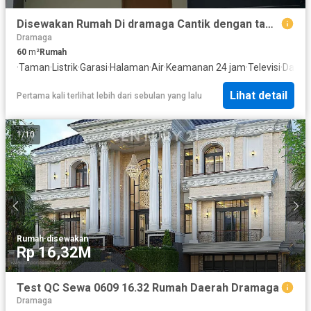
Disewakan Rumah Di dramaga Cantik dengan taman luas
Dramaga
60
m²
Rumah
·
Taman
·
Listrik
·
Garasi
·
Halaman
·
Air
·
Keamanan 24 jam
·
Televisi
·
Dapur
Lihat detail
Pertama kali terlihat lebih dari sebulan yang lalu
1
/
10
Rumah
·
disewakan
Rp 16,32M
Test QC Sewa 0609 16.32 Rumah Daerah Dramaga
Dramaga