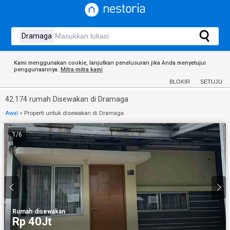
Kami menggunakan cookie, lanjutkan penelusuran jika Anda menyetujui
penggunaannya.
Mitra-mitra kami
BLOKIR
SETUJU
42.174 rumah Disewakan di Dramaga
Awal
>
Properti untuk disewakan di Dramaga
1
/
6
Rumah
·
disewakan
Rp 40Jt