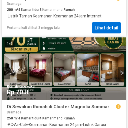
Dramaga
200
m²
4
Kamar tidur
3
Kamar mandi
Rumah
·
Listrik
·
Taman
·
Keamanan
·
Keamanan 24 jam
·
Internet
Lihat detail
Pertama kali dilihat 3 minggu lalu
1
/
9
Rumah
·
disewakan
Rp 70Jt
Di Sewakan Rumah di Cluster Magnolia Summarecon Bekasi ( Full Furnished )
Dramaga
250
m²
4
Kamar tidur
4
Kamar mandi
Rumah
·
AC
·
Air
·
Cctv
·
Keamanan
·
Keamanan 24 jam
·
Listrik
·
Garasi