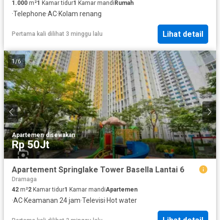
1.000
m²
1
Kamar tidur
1
Kamar mandi
Rumah
·
Telephone
·
AC
·
Kolam renang
Lihat detail
Pertama kali dilihat 3 minggu lalu
1
/
6
Apartemen
·
disewakan
Rp 50Jt
Apartement Springlake Tower Basella Lantai 6
Dramaga
42
m²
2
Kamar tidur
1
Kamar mandi
Apartemen
·
AC
·
Keamanan 24 jam
·
Televisi
·
Hot water