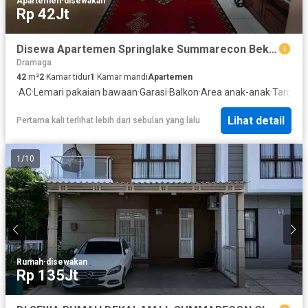
Apartemen
·
disewakan
Rp 42Jt
Disewa Apartemen Springlake Summarecon Bekasi 2 KT Full Furnish
Dramaga
42
m²
2
Kamar tidur
1
Kamar mandi
Apartemen
·
AC
·
Lemari pakaian bawaan
·
Garasi
·
Balkon
·
Area anak-anak
·
Taman
·
Lihat detail
Pertama kali terlihat lebih dari sebulan yang lalu
1
/
10
Rumah
·
disewakan
Rp 135Jt