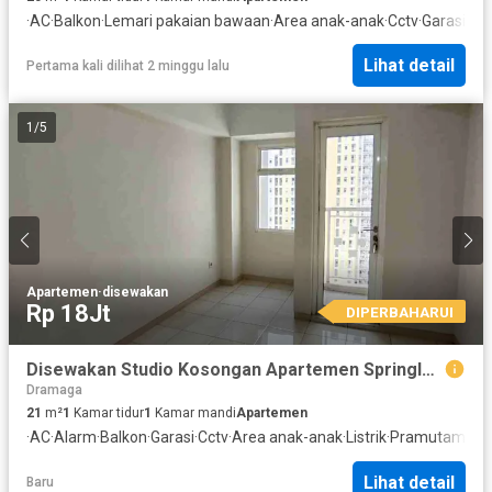
·
AC
·
Balkon
·
Lemari pakaian bawaan
·
Area anak-anak
·
Cctv
·
Garasi
·
De
Lihat detail
Pertama kali dilihat 2 minggu lalu
1
/
5
Apartemen
·
disewakan
Rp 18Jt
DIPERBAHARUI
Disewakan Studio Kosongan Apartemen Springlake Summarecon Bekasi Vu Pool
Dramaga
21
m²
1
Kamar tidur
1
Kamar mandi
Apartemen
·
AC
·
Alarm
·
Balkon
·
Garasi
·
Cctv
·
Area anak-anak
·
Listrik
·
Pramutamu
·
D
Lihat detail
Baru