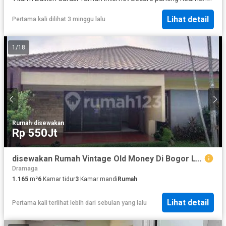
Lihat detail
Pertama kali dilihat 3 minggu lalu
1
/
18
Rumah
·
disewakan
Rp 550Jt
disewakan Rumah Vintage Old Money Di Bogor Luas
Dramaga
1.165
m²
6
Kamar tidur
3
Kamar mandi
Rumah
Lihat detail
Pertama kali terlihat lebih dari sebulan yang lalu