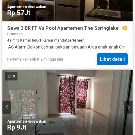
Apartemen
·
disewakan
Rp 57Jt
Sewa 3 BR FF Vu Pool Apartemen The Springlake
Dramaga
49
m²
3
Kamar tidur
1
Kamar mandi
Apartemen
·
AC
·
Alarm
·
Balkon
·
Lemari pakaian bawaan
·
Area anak-anak
·
Cctv
·
Gar
Lihat detail
Pertama kali dilihat 2 minggu lalu
1
/
10
Apartemen
·
disewakan
Rp 9Jt