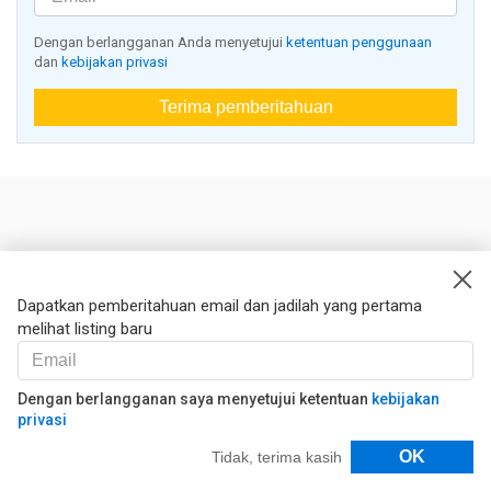
Dengan berlangganan Anda menyetujui
ketentuan penggunaan
dan
kebijakan privasi
Terima pemberitahuan
Nestoria
Kontak kami
Dapatkan pemberitahuan email dan jadilah yang pertama
melihat listing baru
Hukum
Syarat dan ketentuan
Kebijakan privasi
Dengan berlangganan saya menyetujui ketentuan
kebijakan
privasi
Kebijakan Cookies
Filter
OK
Tidak, terima kasih