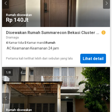
Rumah
·
disewakan
Rp 140Jt
Disewakan Rumah Summarecon Bekasi Cluster Morizen
Dramaga
4
Kamar tidur
3
Kamar mandi
Rumah
·
AC
·
Keamanan
·
Keamanan 24 jam
Lihat detail
Pertama kali terlihat lebih dari sebulan yang lalu
1
/
8
Rumah
·
disewakan