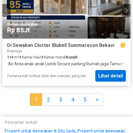
Rumah
·
disewakan
Rp 85Jt
Di Sewakan Cluster Blubell Summarecon Bekasi
Dramaga
119
m²
3
Kamar tidur
3
Kamar mandi
Rumah
·
Air
·
Area anak-anak
·
Listrik
·
Secure parking
·
Rumah jaga
·
Taman
·
Gara
Lihat detail
Pertama kali terlihat lebih dari sebulan yang lalu
1
2
3
4
5
>
Pencarian terkait
Properti untuk disewakan di Situ Gede
,
Properti untuk disewakan