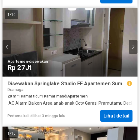
1
/
10
Apartemen
·
disewakan
Rp 27Jt
Disewakan Springlake Studio FF Apartemen Summarecon Bekasi
Dramaga
20
m²
1
Kamar tidur
1
Kamar mandi
Apartemen
·
AC
·
Alarm
·
Balkon
·
Area anak-anak
·
Cctv
·
Garasi
·
Pramutamu
·
Deck
·
Lis
Lihat detail
Pertama kali dilihat 3 minggu lalu
1
/
10