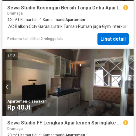
Sewa Studio Kosongan Bersih Tanpa Debu Apartemen Springlake Summarecon Bekasi
Dramaga
20
m²
1
Kamar tidur
1
Kamar mandi
Apartemen
·
AC
·
Balkon
·
Cctv
·
Garasi
·
Listrik
·
Taman
·
Rumah jaga
·
Gym
·
Interkom
·
An
Lihat detail
Pertama kali dilihat 2 minggu lalu
1
/
12
Apartemen
·
disewakan
Rp 40Jt
Sewa Studio FF Lengkap Apartemen Springlake Summarecon Bekasi
Dramaga
20
m²
1
Kamar tidur
1
Kamar mandi
Apartemen