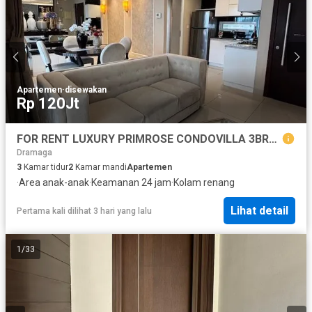
Apartemen
·
disewakan
Rp 120Jt
FOR RENT LUXURY PRIMROSE CONDOVILLA 3BR+1
Dramaga
3
Kamar tidur
2
Kamar mandi
Apartemen
·
Area anak-anak
·
Keamanan 24 jam
·
Kolam renang
Lihat detail
Pertama kali dilihat 3 hari yang lalu
1
/
33