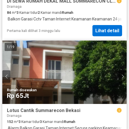
DI SEWA RUMAH DEKAL MALL SUMMARECON CLUSTER OLIVE BEKASI
Dramaga
84
m²
3
Kamar tidur
2
Kamar mandi
Rumah
·
Balkon
·
Garasi
·
Cctv
·
Taman
·
Internet
·
Keamanan
·
Keamanan 24 jam
·
H
Lihat detail
Pertama kali dilihat 3 minggu lalu
1
/
19
Rumah
·
disewakan
Rp 65Jt
Lotus Cantik Summarecon Bekasi
Dramaga
152
m²
3
Kamar tidur
3
Kamar mandi
Rumah
·
Alarm
·
Balkon
·
Garasi
·
Taman
·
Internet
·
Secure parking
·
Keamanan
·
Ko