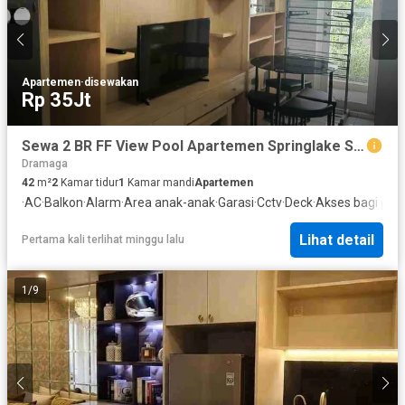
Apartemen
·
disewakan
Rp 35Jt
Sewa 2 BR FF View Pool Apartemen Springlake Summarecon Bekasi
Dramaga
42
m²
2
Kamar tidur
1
Kamar mandi
Apartemen
·
AC
·
Balkon
·
Alarm
·
Area anak-anak
·
Garasi
·
Cctv
·
Deck
·
Akses bagi peny
Lihat detail
Pertama kali terlihat minggu lalu
1
/
9