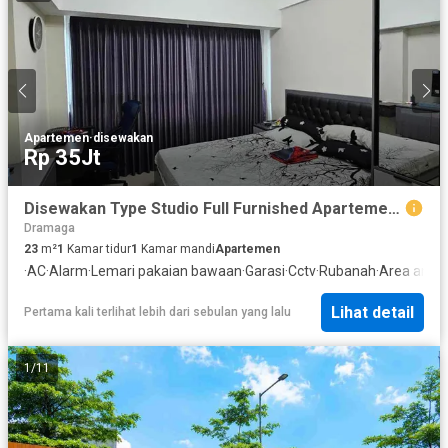
Apartemen
·
disewakan
Rp 35Jt
Disewakan Type Studio Full Furnished Apartemen Springlake View Summarecon Bekasi
Dramaga
23
m²
1
Kamar tidur
1
Kamar mandi
Apartemen
·
AC
·
Alarm
·
Lemari pakaian bawaan
·
Garasi
·
Cctv
·
Rubanah
·
Area anak
Lihat detail
Pertama kali terlihat lebih dari sebulan yang lalu
1
/
11