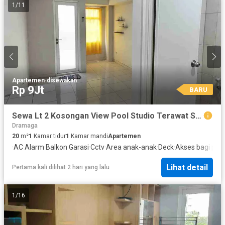
1
/
11
Apartemen
·
disewakan
Rp 9Jt
BARU
Sewa Lt 2 Kosongan View Pool Studio Terawat Siap Huni Apartemen Springlake Summarecon Bekasi
Dramaga
20
m²
1
Kamar tidur
1
Kamar mandi
Apartemen
·
AC
·
Alarm
·
Balkon
·
Garasi
·
Cctv
·
Area anak-anak
·
Deck
·
Akses bagi peny
Lihat detail
Pertama kali dilihat 2 hari yang lalu
1
/
16