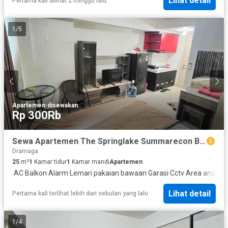
Lihat detail
Pertama kali dilihat 2 minggu lalu
1
/
5
Apartemen
·
disewakan
Rp 300Rb
Sewa Apartemen The Springlake Summarecon Bekasi
Dramaga
25
m²
1
Kamar tidur
1
Kamar mandi
Apartemen
·
AC
·
Balkon
·
Alarm
·
Lemari pakaian bawaan
·
Garasi
·
Cctv
·
Area anak-a
Lihat detail
Pertama kali terlihat lebih dari sebulan yang lalu
1
/
4