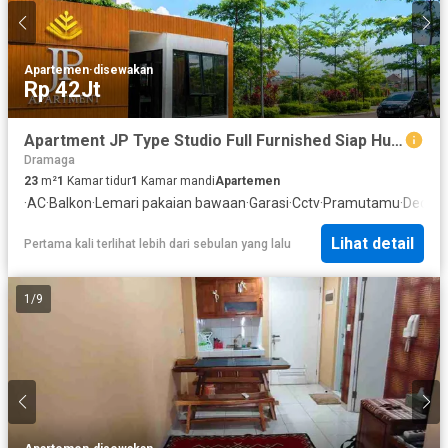
Apartemen
·
disewakan
Rp 42Jt
Apartment JP Type Studio Full Furnished Siap Huni Siap Sewa Dramaga Bogor
Dramaga
23
m²
1
Kamar tidur
1
Kamar mandi
Apartemen
·
AC
·
Balkon
·
Lemari pakaian bawaan
·
Garasi
·
Cctv
·
Pramutamu
·
Deck
·
A
Lihat detail
Pertama kali terlihat lebih dari sebulan yang lalu
1
/
9