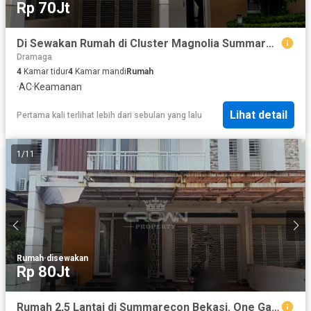
Rp 70Jt
Di Sewakan Rumah di Cluster Magnolia Summarecon Bekasi (Full Furnished)
Dramaga
4
Kamar tidur
4
Kamar mandi
Rumah
·
AC
·
Keamanan
Lihat detail
Pertama kali terlihat lebih dari sebulan yang lalu
1
/
11
Rumah
·
disewakan
Rp 80Jt
Rumah 2,5 Lantai di Summarecon Bekasi. One Gate System