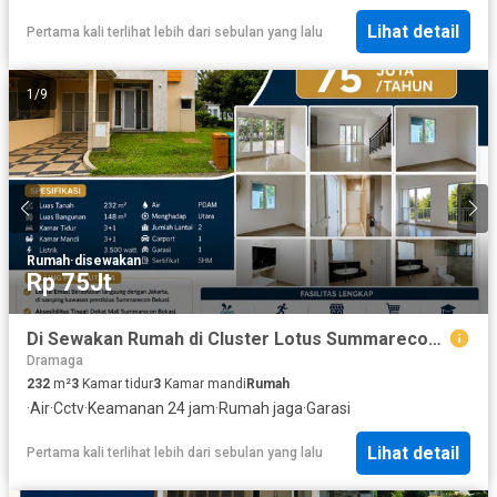
Lihat detail
Pertama kali terlihat lebih dari sebulan yang lalu
1
/
9
Rumah
·
disewakan
Rp 75Jt
Di Sewakan Rumah di Cluster Lotus Summarecon Bekasi
Dramaga
232
m²
3
Kamar tidur
3
Kamar mandi
Rumah
·
Air
·
Cctv
·
Keamanan 24 jam
·
Rumah jaga
·
Garasi
Lihat detail
Pertama kali terlihat lebih dari sebulan yang lalu