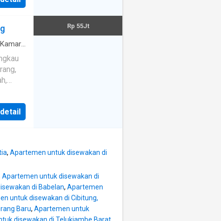
king
·
Ruang
24 jam
·
Rp 55Jt
ng
r
·
Kamar
i
angkau
tv
·
rang,
rik
·
h,
ernet
·
l Cibatu
·
Angkat
dustri
ifi
 detail
ndai,
ta
ustri
 Pintas
tia
,
Apartemen untuk disewakan di
) -
,
Apartemen untuk disewakan di
isewakan di Babelan
,
Apartemen
e,
n untuk disewakan di Cibitung,
 Megumi
erang Baru
,
Apartemen untuk
 tujuan
tuk disewakan di Telukjambe Barat
,