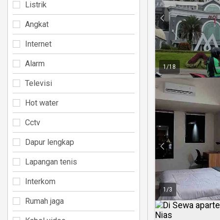
Listrik
Angkat
Internet
Alarm
1
/
18
Televisi
Hot water
Cctv
Dapur lengkap
Lapangan tenis
Interkom
1
/
3
Rumah jaga