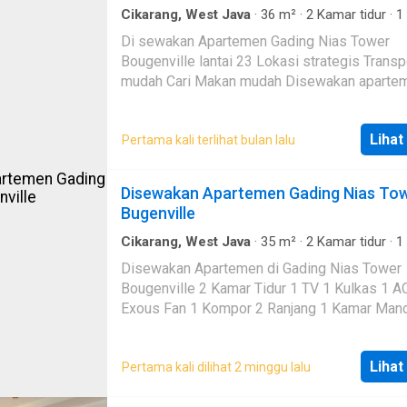
Cikarang, West Java
·
36
m²
·
2
Kamar tidur
·
1
mandi
·
Apartemen
·
AC
Di sewakan Apartemen Gading Nias Tower
Bougenville lantai 23 Lokasi strategis Transportasi
mudah Cari Makan mudah Disewakan apartemen di
Gading Nias Tower Bougenville lantai 23 Per 
Rp 2.250.000 Belum termasuk maintenance 
Lihat
Pertama kali terlihat bulan lalu
455.000/bln Belum termasuk Listrik dan air 
Rp 1.500---- Atau Per Bulan Rp 20.000.000 Belum
termasuk maintenace Rp 455.000/bulan Bel
Disewakan Apartemen Gading Nias To
termasuk Listrik dan Air Deposit Rp 2.500.00
Bugenville
Cikarang, West Java
·
35
m²
·
2
Kamar tidur
·
1
mandi
·
Apartemen
·
AC
·
Garasi
Disewakan Apartemen di Gading Nias Tower
Bougenville 2 Kamar Tidur 1 TV 1 Kulkas 1 AC 1
Exous Fan 1 Kompor 2 Ranjang 1 Kamar Man
Transportasi muda (dekat dgn stasiun LRT) Ca
makan gampang Harga sewa. Rp 2.500.000 per bulan
Lihat
Pertama kali dilihat 2 minggu lalu
Belum termasuk deposit Rp 1 500---- Maintenance
Rp. 455.000 Listrik dan air sesuai pemakaian