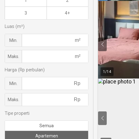
1
2
3
4+
Luas (m²)
Min.
Maks.
Harga (Rp perbulan)
1
/
14
Min.
Maks.
Tipe properti
Semua
Apartemen