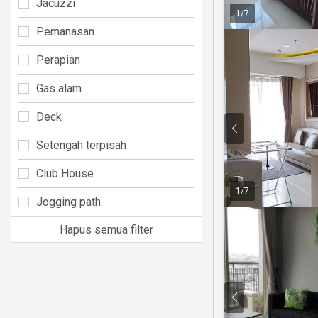
Jacuzzi
1
/
7
Pemanasan
Perapian
Gas alam
Deck
Setengah terpisah
Club House
1
/
7
Jogging path
Hapus semua filter