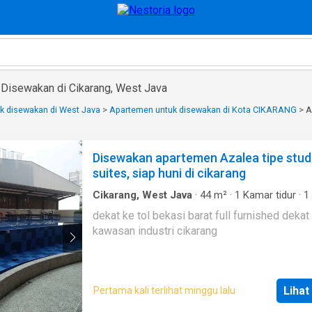
Disewakan di Cikarang, West Java
k disewakan di West Java
>
Apartemen untuk disewakan di Kota CIKARANG
>
A
Disewakan apartemen Azalea tipe stud
suites, siap huni di cikarang
Cikarang, West Java
·
44
m²
·
1
Kamar tidur
·
1
mandi
·
Apartemen
dekat ke tol bekasi barat full furnished dekat
kawasan industri cikarang
Lihat
Pertama kali terlihat minggu lalu