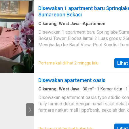
Disewakan 1 apartment baru Springlak
Sumarecon Bekasi
Cikarang, West Java
·
Apartemen
Disewakan 1 apartment baru Springlake Sum
Bekasi Tower: Elodea lantai 2 Luas gross: 26m2
Menghadap ke Barat View: Pool Kondisi:Furn
baru semua Harga: 3,5 juta /bln Min masa sewa 1
tahun (nego) Di Lt. 2 ada sofa tamu, swimmin
Lihat
Pertama kali dilihat 2 minggu lalu
sport station dan playground anak anak Di lo
tower ada pusat ATM, Indomart dan sofa tun
tamu Lokasi apartmen di depan : - Sumareco
Disewakan apartement oasis
Bekasi - Sekolah Al Azhar dan BINUS - Masji
Azhar
Cikarang, West Java
·
30
m²
·
1
Kamar tidur
·
1
mandi
·
Apartemen
·
AC
·
Alarm
·
Balkon
·
Lemar
Disewakan apartement oasis type studio kondisi
pakaian bawaan
·
Garasi
·
Area anak-anak
·
Listr
fully furnisd dekat dengan rumah sakit dekat
Akses bagi penyandang disabilitas
·
Deck
·
Pram
Dapur lengkap
·
Perapian
·
Fully fenced
·
Taman
·
farmers narket, mall lippo'bank, sekolah dan
Pemanasan
·
Gym
·
Rumah jaga
·
Panggang
·
Int
hanya 15 menit ke kawasan industri mm2100
Interkom
·
Hot water
·
Dapur terpadu
·
Jacuzzi
·
menit ke pintu tol cikarang barat km 28 harga
·
Gas alam
·
Pay TV access
·
Outdoor entertaini
Lihat
Pertama kali terlihat bulan lalu