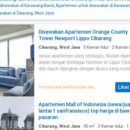
Jakarta -Dekat dengan Sekolah dan tempat 
disewakan di Karawang Barat
,
Apartemen untuk disewakan di Karawan
Sakit besar -Dekat dengan pusat perbelanjaa
seperti Mall Lippo Cikarang, Papaya Fresh M
wakan di Cikarang, West Java
dan Farmers Market
Disewakan Apartemen Orange County
Tower Newport Lippo Cikarang
Cikarang, West Java
·
3
Kamar tidur
·
2
Kamar 
Apartemen
·
Garasi
·
Perapian
·
Jacuzzi
·
Gas a
lokasi apartemen yang strategis, Mudah dija
Pemanasan
·
Rubanah
·
Alarm
·
AC
·
Balkon
·
Da
dekat dengan berbagai fasilitas di Lippo Cika
terpadu
·
Pemandangan panorama
·
Internet
·
Da
lengkap
·
Listrik
·
Lemari pakaian bawaan
·
Ruang
dan dapat dijangkau dengan akses yang muda
·
Kabel video
·
Pramutamu
·
Area anak-anak
·
Ha
melalui Exit Tol Cikarang Barat Km. 28, Exit To
Teras
·
Ruang layanan
·
Tangki air
·
Air
·
Rumah j
Km. 34,7 dan Cikarang Utama Km. 37 - Area In
Taman atap
·
Lapangan tenis
·
Kolam renang
·
A
Lihat
Pertama kali terlihat bulan lalu
yang ada di sekitarnya: Kawasan Industri Hyu
Panggang
·
Taman
·
Keamanan
·
Sauna
·
Gym
·
A
Kawasan Industri EJIP, Kawasan Industri Del
bagi penyandang disabilitas
·
Pustaka
·
Cctv
Silicon, Kawasan Industri KITIC, Kawasan Ind
Apartemen Mall of Indonesia (sewa/jua
Jababeka, Kawasan Industri MM2100 (Akses
lantai 1 sanfransisco) top harga di ba
yang Baru dari MM2100 ke Apartemen Trivium
pasaran
Pusat Makanan yang dapat dijangkau dengan
berjalan kaki seperti Citywalk Food Center,
Cikarang, West Java
·
45
m²
·
2
Kamar tidur
·
1