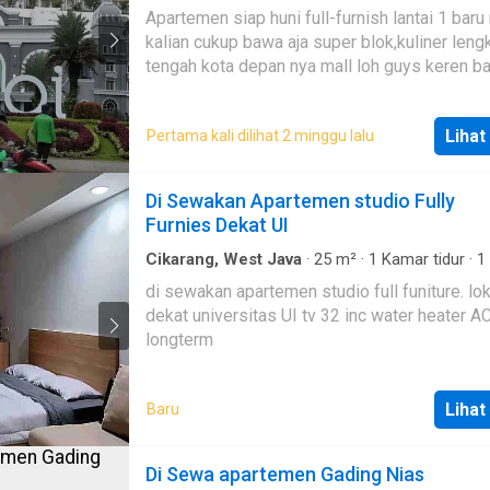
mandi
·
Apartemen
·
AC
·
Alarm
·
Balkon
·
Lemar
McDonald, KFC, Burger King, Starbucks Coffe
Apartemen siap huni full-furnish lantai 1 baru renov
pakaian bawaan
·
Garasi
·
Cctv
·
Area anak-anak
Restaurant Korea dan Jepang -Dekat dengan
kalian cukup bawa aja super blok,kuliner lengkap,di
lengkap
·
Taman
·
Fully fenced
·
Gym
·
Angkat
·
I
Megumi Golf Driving Range -Dekat dengan Sh
Pemandangan panorama
·
Secure parking
·
Kea
tengah kota depan nya mall loh guys keren b
bus tujuan Jakarta -Dekat dengan Sekolah da
Kolam renang
·
Televisi
·
Air
·
Kabel video
·
Lapa
mantap
tenis
·
Ruang layanan
·
Hot water
·
Rumah jaga
tempat Rumah Sakit besar -Dekat dengan pu
perbelanjaan seperti Mall Lippo Cikarang, Pa
Lihat
Pertama kali dilihat 2 minggu lalu
Fresh Market dan Farmers Market
Di Sewakan Apartemen studio Fully
Furnies Dekat UI
Cikarang, West Java
·
25
m²
·
1
Kamar tidur
·
1
mandi
·
Apartemen
·
Pramutamu
·
Hot water
·
A
di sewakan apartemen studio full funiture. lo
Televisi
·
Keamanan 24 jam
dekat universitas UI tv 32 inc water heater AC prefer
longterm
Lihat
Baru
Di Sewa apartemen Gading Nias