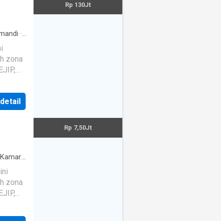
Rp 130Jt
mandi
·
ss
·
i
rea
·
eh zona
eck
·
an
·
EJIP,
rik
·
h jaga
·
Garasi
·
 detail
an,
nal,
Rp 7,50Jt
lam
Kamar
TV
ini
taining
eh zona
EJIP,