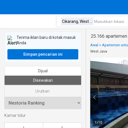
25.166 apartemen 
Terima iklan baru di kotak masuk
Anda
Awal
>
Apartemen untu
West Java
Simpan pencarian ini
Dijual
Disewakan
Urutkan:
Kamar tidur
1
/
10