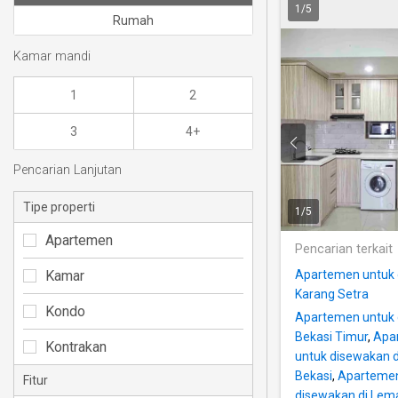
1
/
5
Rumah
Kamar mandi
1
2
3
4+
Pencarian Lanjutan
Tipe properti
1
/
5
Apartemen
Pencarian terkait
Kamar
Apartemen untuk 
Karang Setra
Kondo
Apartemen untuk 
Bekasi Timur
,
Apar
Kontrakan
untuk disewakan d
Bekasi
,
Apartemen
Fitur
disewakan di Le