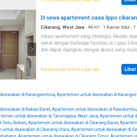
bisa negosiasi
Ruang kantor
·
Taman atap
·
Sauna
·
Secure par
Keamanan
·
Pemandangan panorama
·
Angkat
·
layanan
·
Kolam renang
·
Telephone
·
Keamanan 
Di sewa apartement oasis lippo cikara
Televisi
·
Teras
·
Air
·
Kabel video
·
Wifi
·
Tangki ai
Halaman
Cikarang, West Java
·
44
m²
·
1
Kamar tidur
·
1
mandi
·
Apartemen
·
AC
·
Alarm
·
Balkon
·
Lemar
Iokasi apartement yang strategis, Mudah dij
pakaian bawaan
·
Rubanah
·
Area anak-anak
·
Cc
dekat dengan berbagai fasilitas di Lippo Cika
Garasi
·
Akses bagi penyandang disabilitas
·
List
Dapur lengkap
·
Perapian
·
Fully fenced
·
Taman
·
dan dapat dijangkau dengan akses yang muda
Pemanasan
·
Panggang
·
Rumah jaga
·
Gym
·
Int
melalui Exit Tol Cikarang Barat Km. 28, Exit To
Interkom
·
Dapur terpadu
·
Hot water
·
Gas alam
Km. 34,7 dan Cikarang Utama Km. 37 - Area In
·
Pustaka
·
Jacuzzi
·
Televisi
·
Air
·
Kabel video
·
W
Lihat
Pertama kali terlihat bulan lalu
yang ada di sekitarnya: Kawasan Industri Hyu
Kawasan Industri EJIP, Kawasan Industri Del
Silicon, Kawasan Industri KITIC, Kawasan Ind
Jababeka, Kawasan Industri MM2100 (Akses
disewakan di Karangsentosa
,
Apartemen untuk disewakan di Karangse
yang Baru dari MM2100 ke Apartemen Trivium
Pusat Makanan yang dapat dijangkau dengan
disewakan di Bekasi Barat
,
Apartemen untuk disewakan di Rawalumbu
berjalan kaki seperti Citywalk Food Center,
temen untuk disewakan di Tarumajaya, West Java
,
Apartemen untuk d
McDonald, KFC, Burger King, Starbucks Coffe
i Setu, Bekasi
,
Apartemen untuk disewakan di Cikarang Barat
,
Aparteme
Restaurant Korea dan lepang -Dekat dengan
 untuk disewakan di Cikarang Utara
,
Apartemen untuk disewakan di S
Golf Driving Range -Dekat dengan Shuttle bus
mahabang
,
Apartemen untuk disewakan di Cikarang Timur
,
Apartemen un