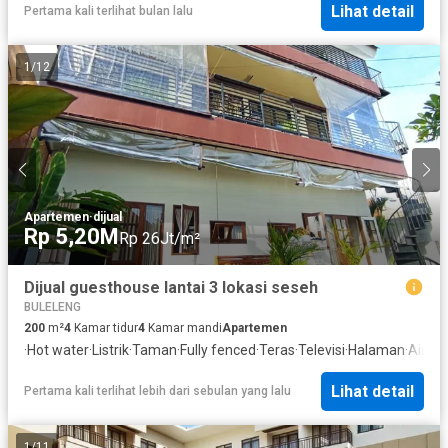
Lihat detail
Pertama kali terlihat bulan lalu
1
/
12
Apartemen
·
dijual
Rp 5,20M
Rp 26Jt/m²
Dijual guesthouse lantai 3 lokasi seseh
BULELENG
200
m²
4
Kamar tidur
4
Kamar mandi
Apartemen
·
Hot water
·
Listrik
·
Taman
·
Fully fenced
·
Teras
·
Televisi
·
Halaman
·
Air
·
Wif
Lihat detail
Pertama kali terlihat lebih dari sebulan yang lalu
1
/
11