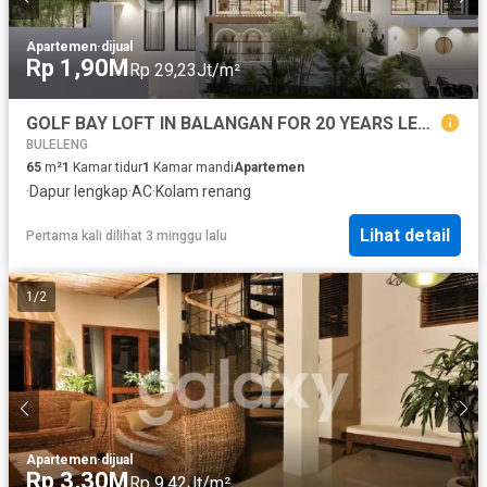
Apartemen
·
dijual
Rp 1,90M
Rp 29,23Jt/m²
GOLF BAY LOFT IN BALANGAN FOR 20 YEARS LEASEHOLD
BULELENG
65
m²
1
Kamar tidur
1
Kamar mandi
Apartemen
·
Dapur lengkap
·
AC
·
Kolam renang
Lihat detail
Pertama kali dilihat 3 minggu lalu
1
/
2
Apartemen
·
dijual
Rp 3,30M
Rp 9,42Jt/m²