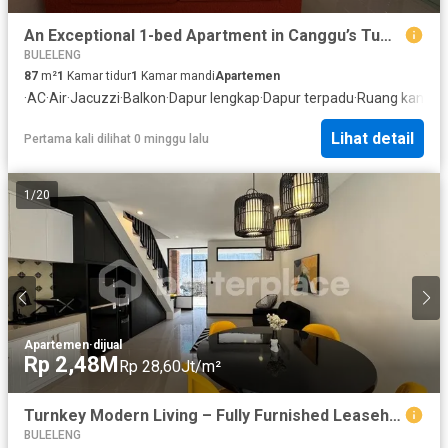
An Exceptional 1-bed Apartment in Canggu’s Tumbak Bayuh – Designed for Lifestyle, Built for Investment
BULELENG
87
m²
1
Kamar tidur
1
Kamar mandi
Apartemen
·
AC
·
Air
·
Jacuzzi
·
Balkon
·
Dapur lengkap
·
Dapur terpadu
·
Ruang kantor
·
Lihat detail
Pertama kali dilihat 0 minggu lalu
1
/
20
Apartemen
·
dijual
Rp 2,48M
Rp 28,60Jt/m²
Turnkey Modern Living – Fully Furnished Leasehold 1-Bed Apartment in Canggu Tumbak Bayuh, A Rare Gem in the Bali Property Market
BULELENG