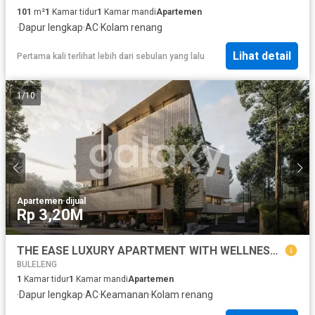
101
m²
1
Kamar tidur
1
Kamar mandi
Apartemen
·
Dapur lengkap
·
AC
·
Kolam renang
Lihat detail
Pertama kali terlihat lebih dari sebulan yang lalu
1
/
10
Apartemen
·
dijual
Rp 3,20M
THE EASE LUXURY APARTMENT WITH WELLNESS LIVING COMPLEX CANGGU
BULELENG
1
Kamar tidur
1
Kamar mandi
Apartemen
·
Dapur lengkap
·
AC
·
Keamanan
·
Kolam renang