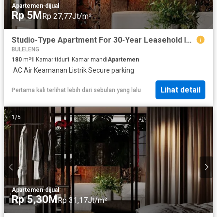
Apartemen
·
dijual
Rp 5M
Rp 27,77Jt/m²
Studio-Type Apartment For 30-Year Leasehold In Seseh, Badung Area
BULELENG
180
m²
1
Kamar tidur
1
Kamar mandi
Apartemen
·
AC
·
Air
·
Keamanan
·
Listrik
·
Secure parking
Lihat detail
Pertama kali terlihat lebih dari sebulan yang lalu
1
/
5
Apartemen
·
dijual
Rp 5,30M
Rp 31,17Jt/m²