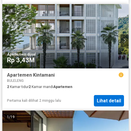
1
/
8
Apartemen
·
dijual
Rp 3,43M
Apartemen Kintamani
BULELENG
2
Kamar tidur
2
Kamar mandi
Apartemen
Lihat detail
Pertama kali dilihat 2 minggu lalu
1
/
19