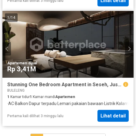
Lihat detail
Pertama kali dilihat 3 minggu lalu
1
/
14
Apartemen
·
dijual
Rp 3,41M
Stunning One Bedroom Apartment in Seseh, Just 200 Meters to The Beach
BULELENG
1
Kamar tidur
1
Kamar mandi
Apartemen
·
AC
·
Balkon
·
Dapur terpadu
·
Lemari pakaian bawaan
·
Listrik
·
Kolam re
Lihat detail
Pertama kali dilihat 3 minggu lalu