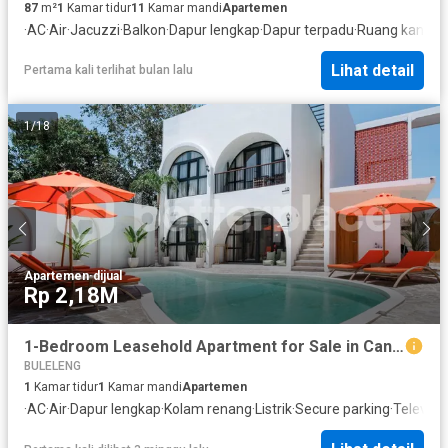
87
m²
1
Kamar tidur
11
Kamar mandi
Apartemen
·
AC
·
Air
·
Jacuzzi
·
Balkon
·
Dapur lengkap
·
Dapur terpadu
·
Ruang kantor
·
Lihat detail
Pertama kali terlihat bulan lalu
1
/
18
Apartemen
·
dijual
Rp 2,18M
1-Bedroom Leasehold Apartment for Sale in Canggu - Seseh, Just 5 Minutes Walk from the Beach
BULELENG
1
Kamar tidur
1
Kamar mandi
Apartemen
·
AC
·
Air
·
Dapur lengkap
·
Kolam renang
·
Listrik
·
Secure parking
·
Televisi
·