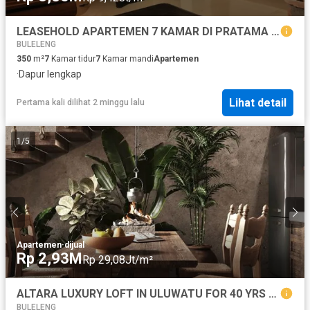
LEASEHOLD APARTEMEN 7 KAMAR DI PRATAMA TANJUNG BENOA BADUNG, BALI
BULELENG
350
m²
7
Kamar tidur
7
Kamar mandi
Apartemen
·
Dapur lengkap
Lihat detail
Pertama kali dilihat 2 minggu lalu
1
/
5
Apartemen
·
dijual
Rp 2,93M
Rp 29,08Jt/m²
ALTARA LUXURY LOFT IN ULUWATU FOR 40 YRS - 80 YRS LEASEHOLD
BULELENG