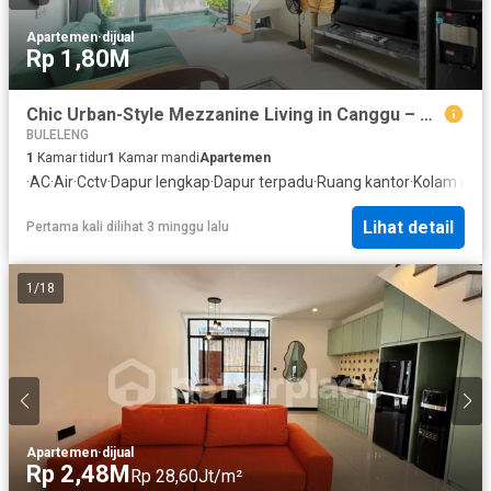
Apartemen
·
dijual
Rp 1,80M
Chic Urban-Style Mezzanine Living in Canggu – A Thoughtfully Crafted Leasehold Home Offering Comfort, Convenience, and Strong Investment Potential
BULELENG
1
Kamar tidur
1
Kamar mandi
Apartemen
·
AC
·
Air
·
Cctv
·
Dapur lengkap
·
Dapur terpadu
·
Ruang kantor
·
Kolam ren
Lihat detail
Pertama kali dilihat 3 minggu lalu
1
/
18
Apartemen
·
dijual
Rp 2,48M
Rp 28,60Jt/m²