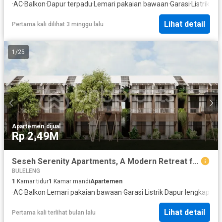
·
AC
·
Balkon
·
Dapur terpadu
·
Lemari pakaian bawaan
·
Garasi
·
Listrik
·
Dap
Lihat detail
Pertama kali dilihat 3 minggu lalu
1
/
25
Apartemen
·
dijual
Rp 2,49M
Seseh Serenity Apartments, A Modern Retreat for Living and Investing
BULELENG
1
Kamar tidur
1
Kamar mandi
Apartemen
·
AC
·
Balkon
·
Lemari pakaian bawaan
·
Garasi
·
Listrik
·
Dapur lengkap
·
Dap
Lihat detail
Pertama kali terlihat bulan lalu