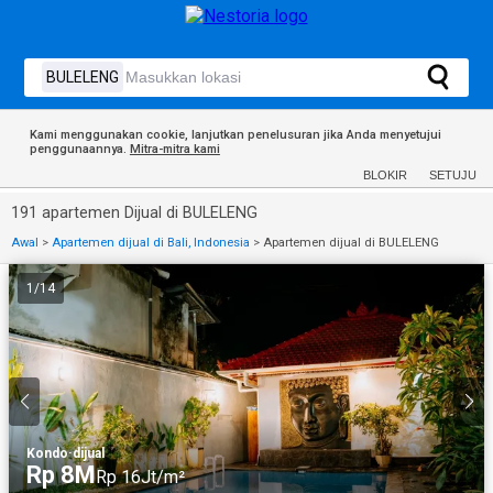
Kami menggunakan cookie, lanjutkan penelusuran jika Anda menyetujui
penggunaannya.
Mitra-mitra kami
BLOKIR
SETUJU
191 apartemen Dijual di BULELENG
Awal
>
Apartemen dijual di Bali, Indonesia
>
Apartemen dijual di BULELENG
1
/
14
Kondo
·
dijual
Rp 8M
Rp 16Jt/m²