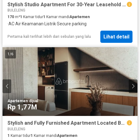
Stylish Studio Apartment For 30-Year Leasehold In Seseh Area
BULELENG
170
m²
1
Kamar tidur
1
Kamar mandi
Apartemen
·
AC
·
Air
·
Keamanan
·
Listrik
·
Secure parking
Lihat detail
Pertama kali terlihat lebih dari sebulan yang lalu
1
/
6
Apartemen
·
dijual
Rp 1,77M
Stylish and Fully Furnished Apartment Located Between Canggu and Ubud
BULELENG
1
Kamar tidur
1
Kamar mandi
Apartemen