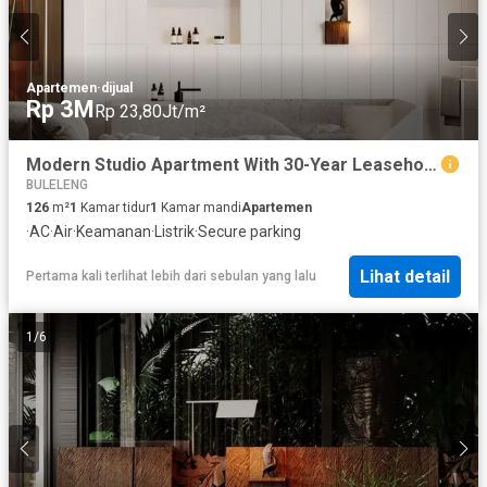
Apartemen
·
dijual
Rp 3M
Rp 23,80Jt/m²
Modern Studio Apartment With 30-Year Leasehold In Seseh Area
BULELENG
126
m²
1
Kamar tidur
1
Kamar mandi
Apartemen
·
AC
·
Air
·
Keamanan
·
Listrik
·
Secure parking
Lihat detail
Pertama kali terlihat lebih dari sebulan yang lalu
1
/
6