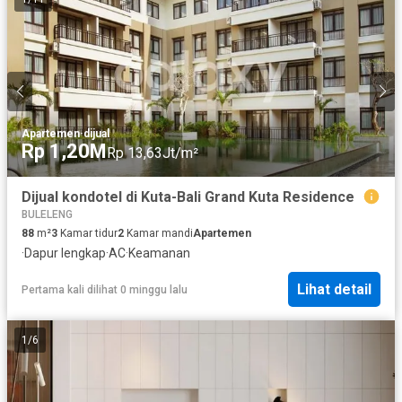
Apartemen
·
dijual
Rp 1,20M
Rp 13,63Jt/m²
Dijual kondotel di Kuta-Bali Grand Kuta Residence
BULELENG
88
m²
3
Kamar tidur
2
Kamar mandi
Apartemen
·
Dapur lengkap
·
AC
·
Keamanan
Lihat detail
Pertama kali dilihat 0 minggu lalu
1
/
6