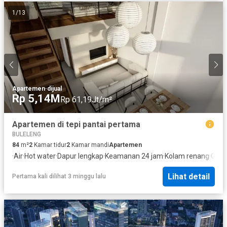
1
/
13
Apartemen
·
dijual
Rp 5,14M
Rp 61,19Jt/m²
Apartemen di tepi pantai pertama
BULELENG
84
m²
2
Kamar tidur
2
Kamar mandi
Apartemen
·
Air
·
Hot water
·
Dapur lengkap
·
Keamanan 24 jam
·
Kolam renang
·
Gara
Lihat detail
Pertama kali dilihat 3 minggu lalu