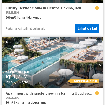
Luxury Heritage Villa In Central Lovina, Bali
BULELENG
500
m²
3
Kamar tidur
Kondo
Lihat detail
Pertama kali terlihat bulan lalu
1
/
13
Apartemen
·
dijual
Rp 1,71M
DIPERBAHARUI
Rp 57,11Jt/m²
Apartment with jungle view in stunning Ubud complex
BULELENG
30
m²
1
Kamar mandi
Apartemen