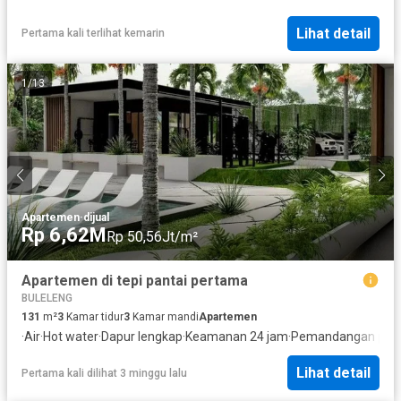
Lihat detail
Pertama kali terlihat kemarin
1
/
13
Apartemen
·
dijual
Rp 6,62M
Rp 50,56Jt/m²
Apartemen di tepi pantai pertama
BULELENG
131
m²
3
Kamar tidur
3
Kamar mandi
Apartemen
·
Air
·
Hot water
·
Dapur lengkap
·
Keamanan 24 jam
·
Pemandangan pan
Lihat detail
Pertama kali dilihat 3 minggu lalu