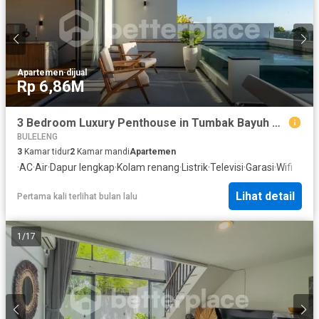
Apartemen
·
dijual
Rp 6,86M
3 Bedroom Luxury Penthouse in Tumbak Bayuh with Premium Facilities
BULELENG
3
Kamar tidur
2
Kamar mandi
Apartemen
·
AC
·
Air
·
Dapur lengkap
·
Kolam renang
·
Listrik
·
Televisi
·
Garasi
·
Wifi
Lihat detail
Pertama kali terlihat bulan lalu
1
/
17