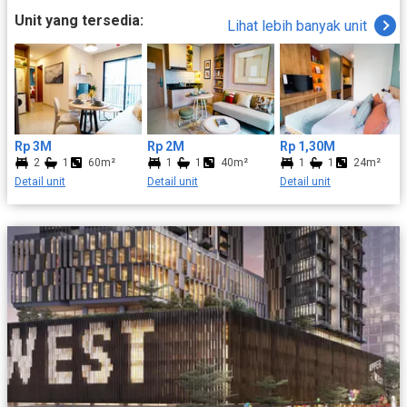
mendapatkan pengalaman tinggal yang istimewa. Dengan
Unit yang tersedia:
Lihat lebih banyak unit
desain interior yang elegan dan teknologi mutakhir, The Newton
2 menjadi pilihan ideal bagi mereka yang menginginkan kualitas
hidup yang tinggi di tengah kota. Alamat The Newton 2 Alamat
The Newton 2 berada di Jl. Karet Sawah, RT.8/RW.3, Kuningan,
Karet Semanggi, Kecamatan Setiabudi, Kota Jakarta Selatan,
Daerah Khusus Ibukota Jakarta 12930. Rute Menuju The Newton
2 Lokasi The Newton 2 sangat mudah dicapai, Anda bisa melalui
Rp 3M
Rp 2M
Rp 1,30M
Jalan Gatot Subroto, kemudian saat tiba di persimpangan Jalan
2
1
60m²
1
1
40m²
1
1
24m²
Prof. Dr. Satrio belok ke arah kanan. Lanjutkan di Jalan Prof. Dr.
Detail unit
Detail unit
Detail unit
Satrio hingga mencapai persimpangan dengan Jalan Karet
Semanggi, lalu belok kiri. Ikuti Jalan Karet Semanggi hingga
mencapai persimpangan dengan Jl. Karet Sawah, kemudian
belok kiri dan teruskan hingga sampai di The Newton 2 Fasilitas
di The Newton 2 The Newton 2 memiliki fasilitas yang begitu
lengkap, berikut diantaranya : - BBQ area - Keamanan 24 Jam -
Children Playground - Meeting Room - Gym - Sauna & Spa -
Swimming Pool - Jogging Track Keunggulan Beli Unit di The
Newton 2 Selain fasilitas mewah, Anda juga bisa menikmati
berbagai keunggulan dari The Newton 2 yakni: - Lokasi berada di
pusat Bisnis/Segi Tiga emas Jakarta . - Dekat stasiun MRT
Benhil (5-10 menit jalan kaki). - Dekat Mall, Rumah sakit, pintu tol