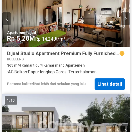
Apartemen
·
dijual
Rp 5,20M
Rp 14,24Jt/m²
Dijual Studio Apartment Premium Fully Furnished Rooftop View Laut dan Sawah Area Seseh Munggu
BULELENG
365
m²
4
Kamar tidur
4
Kamar mandi
Apartemen
·
AC
·
Balkon
·
Dapur lengkap
·
Garasi
·
Teras
·
Halaman
Lihat detail
Pertama kali terlihat lebih dari sebulan yang lalu
1
/
10