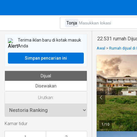
22.531 rumah Dijua
Terima iklan baru di kotak masuk
Anda
Awal
>
Rumah dijual di 
Simpan pencarian ini
Dijual
Disewakan
Urutkan:
Kamar tidur
1
/
10