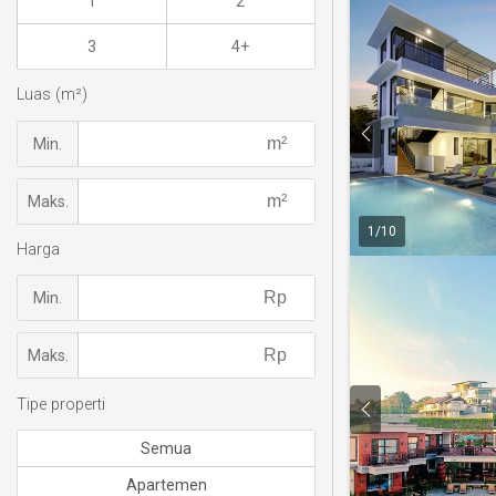
1
2
3
4+
Luas (m²)
Min.
Maks.
1
/
10
Harga
Min.
Maks.
Tipe properti
Semua
Apartemen