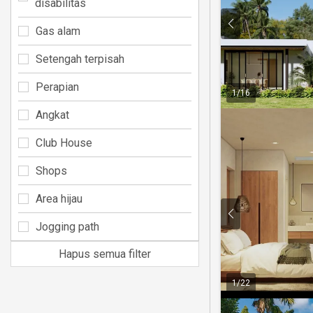
disabilitas
Gas alam
Setengah terpisah
Perapian
1
/
16
Angkat
Club House
Shops
Area hijau
Jogging path
Hapus semua filter
1
/
22