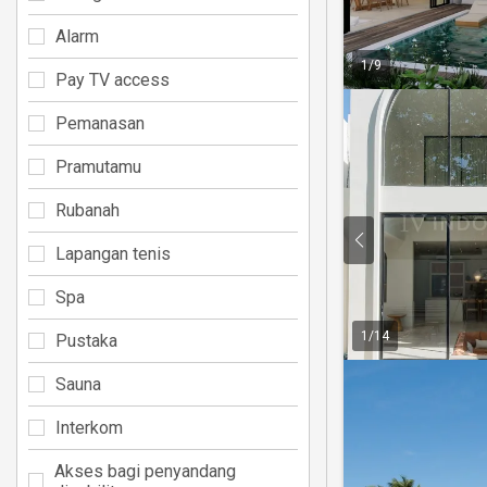
Alarm
1
/
9
Pay TV access
Pemanasan
Pramutamu
Rubanah
Lapangan tenis
Spa
1
/
14
Pustaka
Sauna
Interkom
Akses bagi penyandang