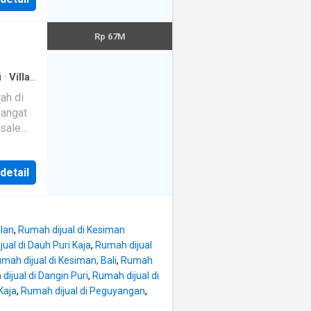
ut yang
ties
in cuci
 dengan
Rp 67M
er -
a
in every
teak
mplete
i
·
Villa
·
00W
lkon
·
belah
g
·
ing area
sangat
ikahan
laman
 sale
on the
cars &
 100
in
sidence
daily
⁠Izin
 detail
0
mua KT
b / All
in cuci
ith a
er -
ilan
,
Rumah dijual di Kesiman
r
ual di Dauh Puri Kaja
,
Rumah dijual
g pool
afe
mah dijual di Kesiman, Bali
,
Rumah
n
 setiap
dijual di Dangin Puri
,
Rumah dijual di
CCTV 8
Kaja
,
Rumah dijual di Peguyangan
,
nished
ete