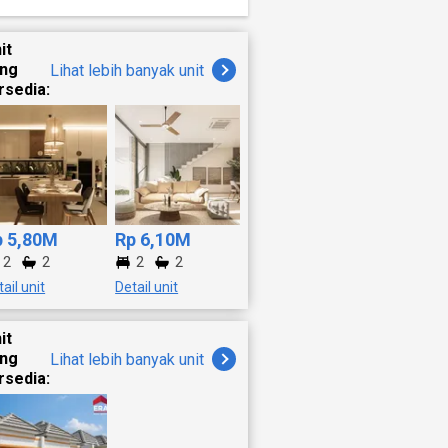
ar 6.5
ngi
/ Can be
dunia
it
ngat
ang
Lihat lebih banyak unit
oliday
bs -
rsedia:
ea.
Milik /
ondok
ation
g sangat
p 5,80M
Rp 6,10M
2
2
2
2
ga
ail unit
Detail unit
it
,
ang
Lihat lebih banyak unit
rsedia: