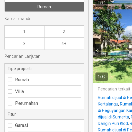
1
/
10
Rumah
Kamar mandi
1
2
3
4+
Pencarian Lanjutan
Tipe properti
1
/
30
Rumah
Pencarian terkait
Villa
Rumah dijual di Pe
Perumahan
Kertalangu
,
Rumah 
di Peguyangan Ka
Fitur
dijual di Sumerta
,
Dangin Puri Klod
,
R
Garasi
Rumah dijual di 