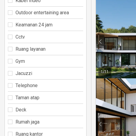
Kabel video
Outdoor entertaining area
Keamanan 24 jam
Cctv
Ruang layanan
Gym
1
/
11
Jacuzzi
Telephone
Taman atap
Deck
Rumah jaga
Ruang kantor