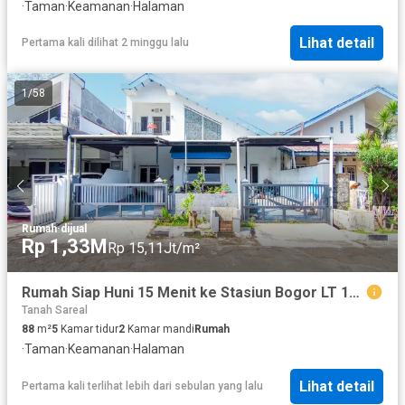
·
Taman
·
Keamanan
·
Halaman
Lihat detail
Pertama kali dilihat 2 minggu lalu
1
/
58
Rumah
·
dijual
Rp 1,33M
Rp 15,11Jt/m²
Rumah Siap Huni 15 Menit ke Stasiun Bogor LT 144 Hadap Timur J-49980
Tanah Sareal
88
m²
5
Kamar tidur
2
Kamar mandi
Rumah
·
Taman
·
Keamanan
·
Halaman
Lihat detail
Pertama kali terlihat lebih dari sebulan yang lalu