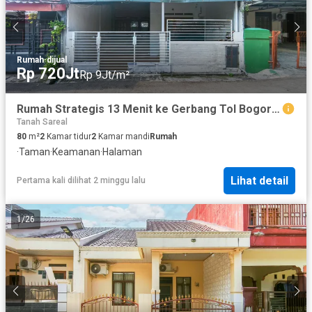
Rumah
·
dijual
Rp 720Jt
Rp 9Jt/m²
Rumah Strategis 13 Menit ke Gerbang Tol Bogor 2 Hadap Utara J-36217
Tanah Sareal
80
m²
2
Kamar tidur
2
Kamar mandi
Rumah
·
Taman
·
Keamanan
·
Halaman
Lihat detail
Pertama kali dilihat 2 minggu lalu
1
/
26