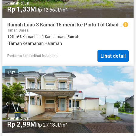
Rumah
·
dijual
Rp 1,33M
Rp 12,66Jt/m²
Rumah Luas 3 Kamar 15 menit ke Pintu Tol Cibadak 2 Hadap Timur J-44005
Tanah Sareal
105
m²
3
Kamar tidur
1
Kamar mandi
Rumah
·
Taman
·
Keamanan
·
Halaman
Lihat detail
Pertama kali terlihat bulan lalu
1
/
47
Rumah
·
dijual
Rp 2,99M
Rp 27,18Jt/m²