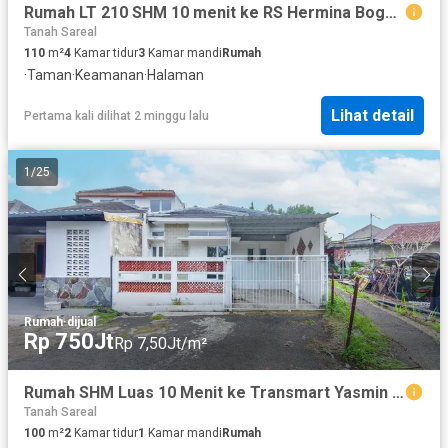
Rumah LT 210 SHM 10 menit ke RS Hermina Bogor Siap KPR J-39900
Tanah Sareal
110
m²
4
Kamar tidur
3
Kamar mandi
Rumah
·
Taman
·
Keamanan
·
Halaman
Lihat detail
Pertama kali dilihat 2 minggu lalu
1
/
25
Rumah
·
dijual
Rp 750Jt
Rp 7,50Jt/m²
Rumah SHM Luas 10 Menit ke Transmart Yasmin Bogor Dibantu KPR J-30755
Tanah Sareal
100
m²
2
Kamar tidur
1
Kamar mandi
Rumah