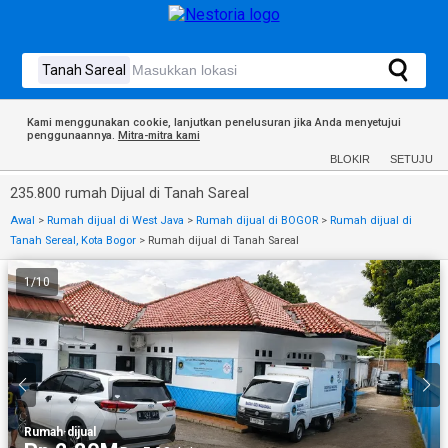
Kami menggunakan cookie, lanjutkan penelusuran jika Anda menyetujui
penggunaannya.
Mitra-mitra kami
BLOKIR
SETUJU
235.800 rumah Dijual di Tanah Sareal
Awal
>
Rumah dijual di West Java
>
Rumah dijual di BOGOR
>
Rumah dijual di
Tanah Sereal, Kota Bogor
>
Rumah dijual di Tanah Sareal
1
/
10
Rumah
·
dijual