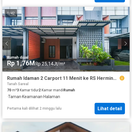
1
/
42
Rumah
·
dijual
Rp 1,76M
Rp 25,14Jt/m²
Rumah Idaman 2 Carport 11 Menit ke RS Hermina Bogor Bisa KPR J-40999
Tanah Sareal
70
m²
3
Kamar tidur
2
Kamar mandi
Rumah
·
Taman
·
Keamanan
·
Halaman
Lihat detail
Pertama kali dilihat 2 minggu lalu