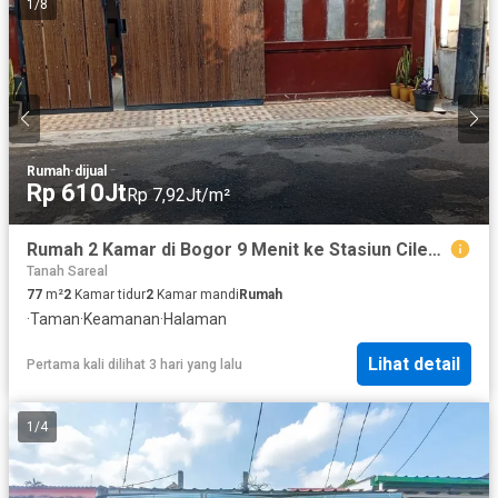
1
/
8
Rumah
·
dijual
Rp 610Jt
Rp 7,92Jt/m²
Rumah 2 Kamar di Bogor 9 Menit ke Stasiun Cilebut Siap Huni J-49443
Tanah Sareal
77
m²
2
Kamar tidur
2
Kamar mandi
Rumah
·
Taman
·
Keamanan
·
Halaman
Lihat detail
Pertama kali dilihat 3 hari yang lalu
1
/
4