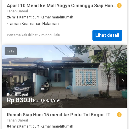
Apart 10 Menit ke Mall Yogya Cimanggu Siap Huni Dibantu KPR J-42980
Tanah Sareal
26
m²
1
Kamar tidur
1
Kamar mandi
Rumah
·
Taman
·
Keamanan
·
Halaman
Lihat detail
Pertama kali dilihat 2 minggu lalu
1
/
12
Rumah
·
dijual
Rp 830Jt
Rp 9,88Jt/m²
Rumah Siap Huni 15 menit ke Pintu Tol Bogor LT 84 Dibantu KPR J-39289
Tanah Sareal
84
m²
2
Kamar tidur
1
Kamar mandi
Rumah