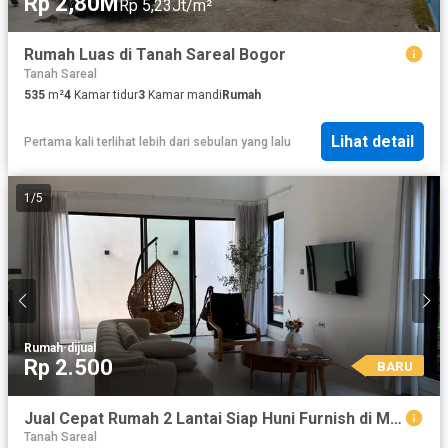
Rp 2,80M
Rp 5,23Jt/m²
Rumah Luas di Tanah Sareal Bogor
Tanah Sareal
535
m²
4
Kamar tidur
3
Kamar mandi
Rumah
Lihat detail
Pertama kali terlihat lebih dari sebulan yang lalu
1
/
5
Rumah
·
dijual
Rp 2.500
BARU
Jual Cepat Rumah 2 Lantai Siap Huni Furnish di Mekarwangi Bogor
Tanah Sareal