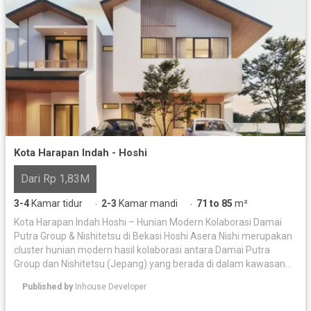
Kota Harapan Indah - Hoshi
Dari Rp 1,83M
3-4
Kamar tidur
2-3
Kamar mandi
71 to 85
m²
·
·
Kota Harapan Indah Hoshi – Hunian Modern Kolaborasi Damai
Putra Group & Nishitetsu di Bekasi Hoshi Asera Nishi merupakan
cluster hunian modern hasil kolaborasi antara Damai Putra
Group dan Nishitetsu (Jepang) yang berada di dalam kawasan
Kota Harapan Indah, kota mandiri seluas ±2.200 hektare di
Published by
Inhouse Developer
perbatasan Jakarta Timur dan Bekasi. Mengusung konsep
hunian modern yang nyaman, efisien, dan ramah lingkungan,