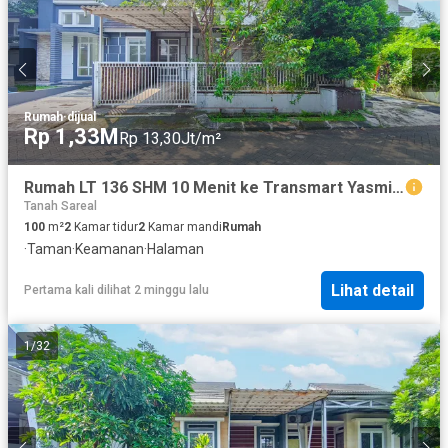
Rumah
·
dijual
Rp 1,33M
Rp 13,30Jt/m²
Rumah LT 136 SHM 10 Menit ke Transmart Yasmin Bogor Siap KPR J-40503
Tanah Sareal
100
m²
2
Kamar tidur
2
Kamar mandi
Rumah
·
Taman
·
Keamanan
·
Halaman
Lihat detail
Pertama kali dilihat 2 minggu lalu
1
/
32