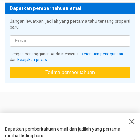
Dapatkan pemberitahuan email
Jangan lewatkan: jadilah yang pertama tahu tentang properti
baru
Dengan berlangganan Anda menyetujui
ketentuan penggunaan
dan
kebijakan privasi
Terima pemberitahuan
Nestoria
Kontak kami
Dapatkan pemberitahuan email dan jadilah yang pertama
melihat listing baru
Hukum