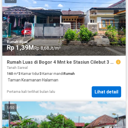
Rumah
·
dijual
Rp 1,39M
Rp 8,68Jt/m²
Rumah Luas di Bogor 4 Mnt ke Stasiun Cilebut 3 KT Hadap Timur J-44964
Tanah Sareal
160
m²
3
Kamar tidur
3
Kamar mandi
Rumah
·
Taman
·
Keamanan
·
Halaman
Lihat detail
Pertama kali terlihat bulan lalu
1
/
50