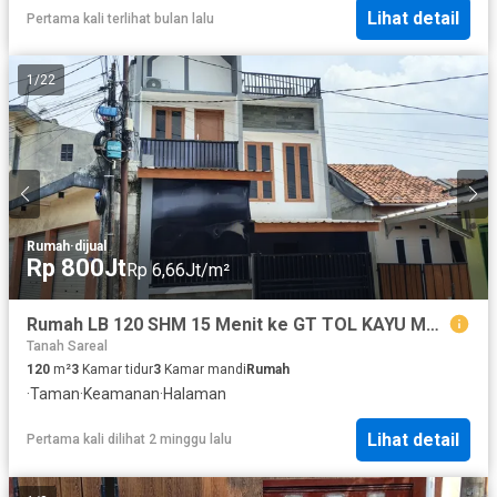
Lihat detail
Pertama kali terlihat bulan lalu
1
/
22
Rumah
·
dijual
Rp 800Jt
Rp 6,66Jt/m²
Rumah LB 120 SHM 15 Menit ke GT TOL KAYU MANIS 2 Siap KPR J-39823
Tanah Sareal
120
m²
3
Kamar tidur
3
Kamar mandi
Rumah
·
Taman
·
Keamanan
·
Halaman
Lihat detail
Pertama kali dilihat 2 minggu lalu