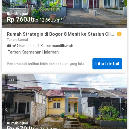
Rumah
·
dijual
Rp 760Jt
Rp 12,66Jt/m²
Rumah Strategis di Bogor 8 Menit ke Stasiun Cilebut Siap KPR J-51561
Tanah Sareal
60
m²
2
Kamar tidur
1
Kamar mandi
Rumah
·
Taman
·
Keamanan
·
Halaman
Lihat detail
Pertama kali terlihat lebih dari sebulan yang lalu
1
/
11
Rumah
·
dijual
Rp 670Jt