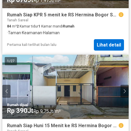
Rp 7,97Jt/m²
Rumah Siap KPR 5 menit ke RS Hermina Bogor SHM Hadap Timur J-41882
Tanah Sareal
84
m²
2
Kamar tidur
1
Kamar mandi
Rumah
·
Taman
·
Keamanan
·
Halaman
Lihat detail
Pertama kali terlihat bulan lalu
1
/
27
Rumah
·
dijual
Rp 390Jt
Rp 9,75Jt/m²
Rumah Siap Huni 15 Menit ke RS Hermina Bogor 2 KT Dibantu KPR J-39041