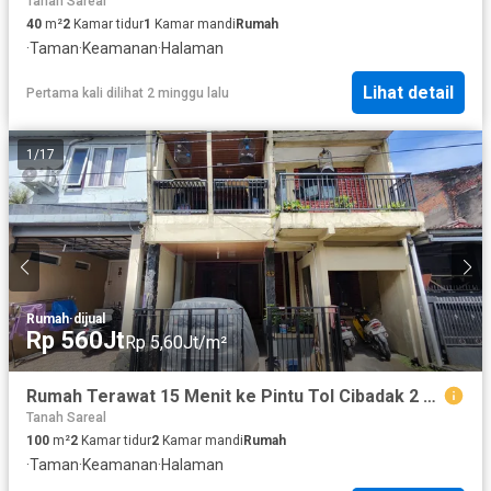
Tanah Sareal
40
m²
2
Kamar tidur
1
Kamar mandi
Rumah
·
Taman
·
Keamanan
·
Halaman
Lihat detail
Pertama kali dilihat 2 minggu lalu
1
/
17
Rumah
·
dijual
Rp 560Jt
Rp 5,60Jt/m²
Rumah Terawat 15 Menit ke Pintu Tol Cibadak 2 SHM Hadap Timur J-43744
Tanah Sareal
100
m²
2
Kamar tidur
2
Kamar mandi
Rumah
·
Taman
·
Keamanan
·
Halaman