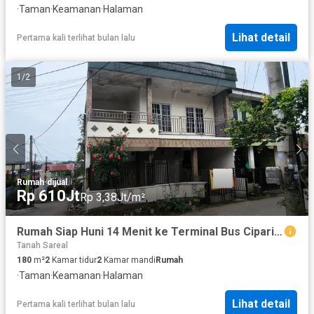
·
Taman
·
Keamanan
·
Halaman
Lihat detail
Pertama kali terlihat bulan lalu
1
/
2
Rumah
·
dijual
Rp 610Jt
Rp 3,38Jt/m²
Rumah Siap Huni 14 Menit ke Terminal Bus Ciparigi Bebas Banjir J-38057
Tanah Sareal
180
m²
2
Kamar tidur
2
Kamar mandi
Rumah
·
Taman
·
Keamanan
·
Halaman
Lihat detail
Pertama kali terlihat bulan lalu