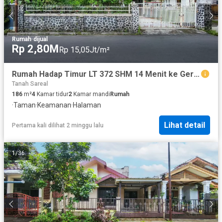
Rumah
·
dijual
Rp 2,80M
Rp 15,05Jt/m²
Rumah Hadap Timur LT 372 SHM 14 Menit ke Gerbang Tol Bogor J-43491
Tanah Sareal
186
m²
4
Kamar tidur
2
Kamar mandi
Rumah
·
Taman
·
Keamanan
·
Halaman
Lihat detail
Pertama kali dilihat 2 minggu lalu
1
/
36