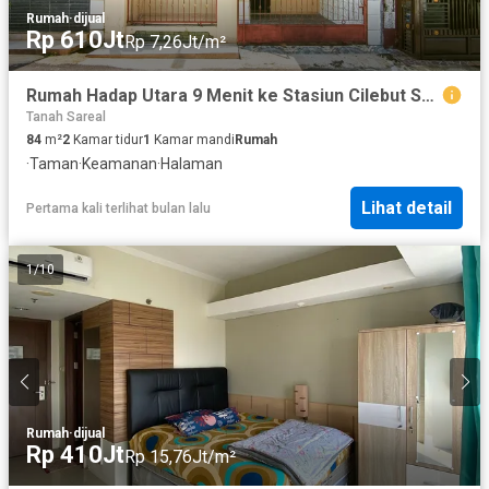
Rumah
·
dijual
Rp 610Jt
Rp 7,26Jt/m²
Rumah Hadap Utara 9 Menit ke Stasiun Cilebut SHM Dibantu KPR J-38633
Tanah Sareal
84
m²
2
Kamar tidur
1
Kamar mandi
Rumah
·
Taman
·
Keamanan
·
Halaman
Lihat detail
Pertama kali terlihat bulan lalu
1
/
10
Rumah
·
dijual
Rp 410Jt
Rp 15,76Jt/m²