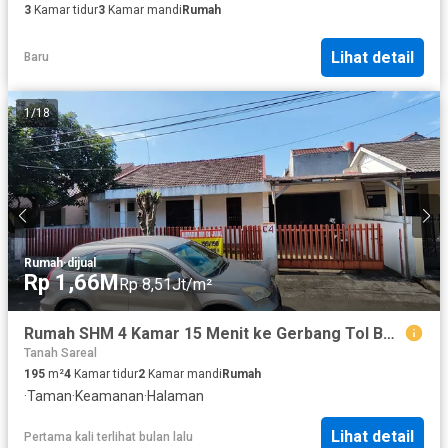
3
Kamar tidur
3
Kamar mandi
Rumah
Lihat detail
Baru
1
/
18
Rumah
·
dijual
Rp 1,66M
Rp 8,51Jt/m²
Rumah SHM 4 Kamar 15 Menit ke Gerbang Tol Bogor Hadap Utara J-45041
Tanah Sareal
195
m²
4
Kamar tidur
2
Kamar mandi
Rumah
·
Taman
·
Keamanan
·
Halaman
Lihat detail
Pertama kali terlihat bulan lalu