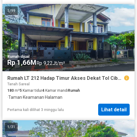
1
/
99
Rumah
·
dijual
Rp 1,66M
Rp 9,22Jt/m²
Rumah LT 212 Hadap Timur Akses Dekat Tol Cibadak 2 Siap Huni J-46919
Tanah Sareal
180
m²
5
Kamar tidur
4
Kamar mandi
Rumah
·
Taman
·
Keamanan
·
Halaman
Lihat detail
Pertama kali dilihat 3 minggu lalu
1
/
31