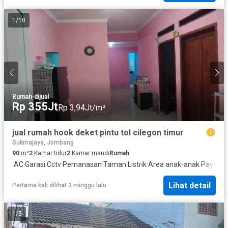
1
/
10
Rumah
·
dijual
Rp 355Jt
Rp 3,94Jt/m²
jual rumah hook deket pintu tol cilegon timur
Sukmajaya, Jombang
90
m²
2
Kamar tidur
2
Kamar mandi
Rumah
·
AC
·
Garasi
·
Cctv
·
Pemanasan
·
Taman
·
Listrik
·
Area anak-anak
·
Pay TV 
Lihat detail
Pertama kali dilihat 2 minggu lalu
1
/
5