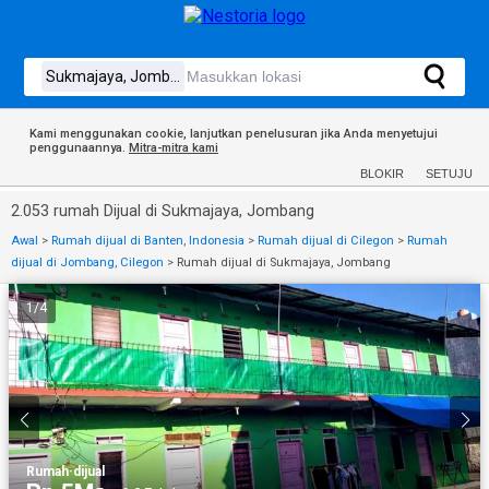
Kami menggunakan cookie, lanjutkan penelusuran jika Anda menyetujui
penggunaannya.
Mitra-mitra kami
BLOKIR
SETUJU
2.053 rumah Dijual di Sukmajaya, Jombang
Awal
>
Rumah dijual di Banten, Indonesia
>
Rumah dijual di Cilegon
>
Rumah
dijual di Jombang, Cilegon
>
Rumah dijual di Sukmajaya, Jombang
1
/
4
Rumah
·
dijual