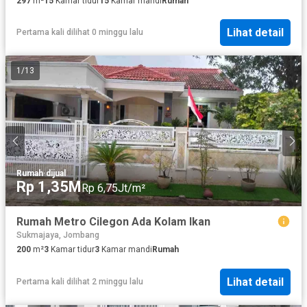
297
m²
15
Kamar tidur
15
Kamar mandi
Rumah
Lihat detail
Pertama kali dilihat 0 minggu lalu
1
/
13
Rumah
·
dijual
Rp 1,35M
Rp 6,75Jt/m²
Rumah Metro Cilegon Ada Kolam Ikan
Sukmajaya, Jombang
200
m²
3
Kamar tidur
3
Kamar mandi
Rumah
Lihat detail
Pertama kali dilihat 2 minggu lalu