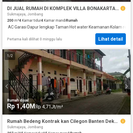
DI JUAL RUMAH DI KOMPLEK VILLA BONAKARTA, JOMBANG, CILEGON - BANTEN
Sukmajaya, Jombang
200
m²
4
Kamar tidur
4
Kamar mandi
Rumah
·
AC
·
Garasi
·
Dapur lengkap
·
Taman
·
Hot water
·
Keamanan
·
Kolam rena
Lihat detail
Pertama kali dilihat 0 minggu lalu
1
/
2
Rumah
·
dijual
Rp 1,40M
Rp 4,71Jt/m²
Rumah Bedeng Kontrak kan Cilegon Banten Deket Pemda Cilegon Doi 7,5%-10%
Sukmajaya, Jombang