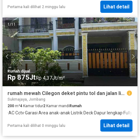
Lihat detail
Pertama kali dilihat 2 minggu lalu
1
/
11
Rumah
·
dijual
Rp 875Jt
Rp 4,37Jt/m²
rumah mewah Cilegon deket pintu tol dan jalan lingkar selatan
Sukmajaya, Jombang
200
m²
4
Kamar tidur
2
Kamar mandi
Rumah
·
AC
·
Cctv
·
Garasi
·
Area anak-anak
·
Listrik
·
Deck
·
Dapur lengkap
·
Fully fe
Lihat detail
Pertama kali dilihat 0 minggu lalu