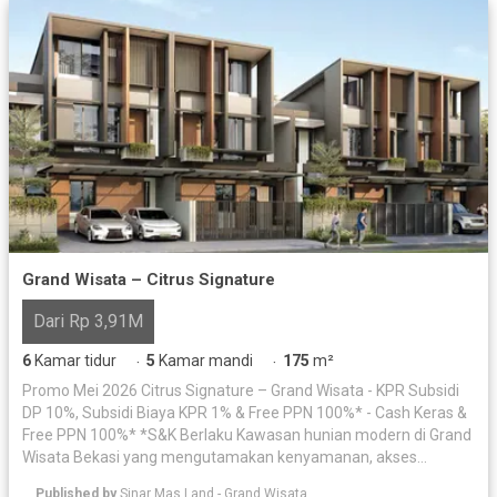
Grand Wisata – Citrus Signature
Dari Rp 3,91M
6
Kamar tidur
5
Kamar mandi
175
m²
·
·
Promo Mei 2026 Citrus Signature – Grand Wisata - KPR Subsidi
DP 10%, Subsidi Biaya KPR 1% & Free PPN 100%* - Cash Keras &
Free PPN 100%* *S&K Berlaku Kawasan hunian modern di Grand
Wisata Bekasi yang mengutamakan kenyamanan, akses
strategis, serta lingkungan yang hijau dan asri. Dikembangkan
Published by
Sinar Mas Land - Grand Wisata