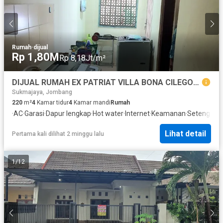
Rumah
·
dijual
Rp 1,80M
Rp 8,18Jt/m²
DIJUAL RUMAH EX PATRIAT VILLA BONA CILEGON - BANTEN
Sukmajaya, Jombang
220
m²
4
Kamar tidur
4
Kamar mandi
Rumah
·
AC
·
Garasi
·
Dapur lengkap
·
Hot water
·
Internet
·
Keamanan
·
Setengah t
Lihat detail
Pertama kali dilihat 2 minggu lalu
1
/
12