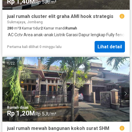
Rp 1,40M
Rp 5Jt/m²
jual rumah cluster elit graha AMI hook strategis
Sukmajaya, Jombang
280
m²
3
Kamar tidur
2
Kamar mandi
Rumah
·
AC
·
Cctv
·
Area anak-anak
·
Listrik
·
Garasi
·
Dapur lengkap
·
Fully fenced
·
Lihat detail
Pertama kali dilihat 0 minggu lalu
1
/
22
Rumah
·
dijual
Rp 1,20M
Rp 5Jt/m²
jual rumah mewah bangunan kokoh surat SHM