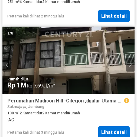
251
m²
4
Kamar tidur
2
Kamar mandi
Rumah
Lihat detail
Pertama kali dilihat 2 minggu lalu
1
/
8
Rumah
·
dijual
Rp 1M
Rp 7,69Jt/m²
Perumahan Madison Hill -Cilegon ,dijalur Utama Dan Sangat Murah dan Bisa KPR
Sukmajaya, Jombang
130
m²
2
Kamar tidur
2
Kamar mandi
Rumah
·
AC
Lihat detail
Pertama kali dilihat 3 minggu lalu