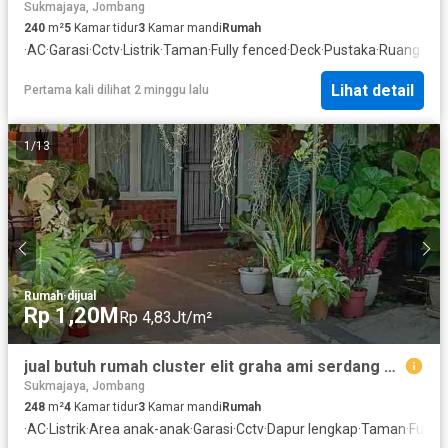
Sukmajaya, Jombang
240
m²
5
Kamar tidur
3
Kamar mandi
Rumah
·
AC
·
Garasi
·
Cctv
·
Listrik
·
Taman
·
Fully fenced
·
Deck
·
Pustaka
·
Ruang kan
Lihat detail
Pertama kali dilihat 2 minggu lalu
1
/
13
Rumah
·
dijual
Rp 1,20M
Rp 4,83Jt/m²
jual butuh rumah cluster elit graha ami serdang kramatwatu serang
Sukmajaya, Jombang
248
m²
4
Kamar tidur
3
Kamar mandi
Rumah
·
AC
·
Listrik
·
Area anak-anak
·
Garasi
·
Cctv
·
Dapur lengkap
·
Taman
·
Fully 