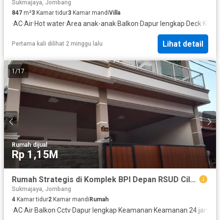
Sukmajaya, Jombang
847
m²
3
Kamar tidur
3
Kamar mandi
Villa
·
AC
·
Air
·
Hot water
·
Area anak-anak
·
Balkon
·
Dapur lengkap
·
Deck
·
Keam
Lihat detail
Pertama kali dilihat 2 minggu lalu
1
/
17
Rumah
·
dijual
Rp 1,15M
Rumah Strategis di Komplek BPI Depan RSUD Cilegon
Sukmajaya, Jombang
4
Kamar tidur
2
Kamar mandi
Rumah
·
AC
·
Air
·
Balkon
·
Cctv
·
Dapur lengkap
·
Keamanan
·
Keamanan 24 jam
·
Lis