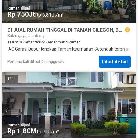
Rumah
·
dijual
Rp 750Jt
Rp 6,81Jt/m²
DI JUAL RUMAH TINGGAL DI TAMAN CILEGON, BANTEN
Sukmajaya, Jombang
110
m²
4
Kamar tidur
2
Kamar mandi
Rumah
·
AC
·
Garasi
·
Dapur lengkap
·
Taman
·
Keamanan
·
Setengah terpisah
Lihat detail
Pertama kali dilihat 0 minggu lalu
1
/
11
Rumah
·
dijual
Rp 1,80M
Rp 9Jt/m²