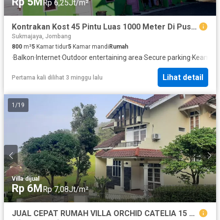
Rp 5M
Rp 6,25Jt/m²
Kontrakan Kost 45 Pintu Luas 1000 Meter Di Pusat Kota Cilegon
Sukmajaya, Jombang
800
m²
5
Kamar tidur
5
Kamar mandi
Rumah
·
Balkon
·
Internet
·
Outdoor entertaining area
·
Secure parking
·
Keaman
Lihat detail
Pertama kali dilihat 3 minggu lalu
1
/
19
Villa
·
dijual
Rp 6M
Rp 7,08Jt/m²
JUAL CEPAT RUMAH VILLA ORCHID CATELIA 15 CILEGON FULL FURNISHED STRATEGIS SIAP HUNI LANGSUNG PEMILIK