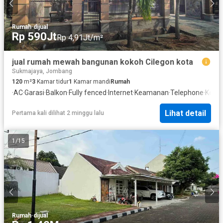
Rumah
·
dijual
Rp 590Jt
Rp 4,91Jt/m²
jual rumah mewah bangunan kokoh Cilegon kota
Sukmajaya, Jombang
120
m²
3
Kamar tidur
1
Kamar mandi
Rumah
·
AC
·
Garasi
·
Balkon
·
Fully fenced
·
Internet
·
Keamanan
·
Telephone
·
Keam
Lihat detail
Pertama kali dilihat 2 minggu lalu
1
/
15
Rumah
·
dijual