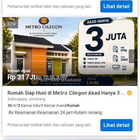
Lihat detail
Pertama kali terlihat lebih dari sebulan yang lalu
1
/
10
Rumah
·
dijual
Rp 317Jt
Rp 10,56Jt/m²
Rumah Siap Huni di Metro Cilegon Akad Hanya 3 Juta Free PPN, SHM & AC
Sukmajaya, Jombang
30
m²
2
Kamar tidur
1
Kamar mandi
Rumah
·
Air
·
Keamanan
·
Keamanan 24 jam
·
Kolam renang
Lihat detail
Pertama kali terlihat lebih dari sebulan yang lalu