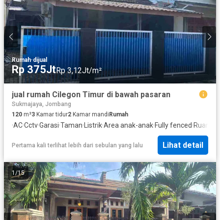
Rumah
·
dijual
Rp 375Jt
Rp 3,12Jt/m²
jual rumah Cilegon Timur di bawah pasaran
Sukmajaya, Jombang
120
m²
3
Kamar tidur
2
Kamar mandi
Rumah
·
AC
·
Cctv
·
Garasi
·
Taman
·
Listrik
·
Area anak-anak
·
Fully fenced
·
Ruang k
Lihat detail
Pertama kali terlihat lebih dari sebulan yang lalu
1
/
15