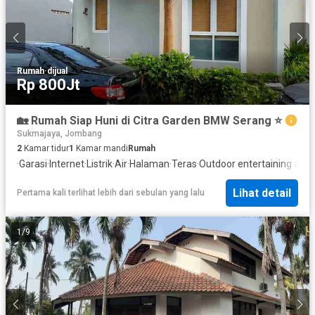
Rumah
·
dijual
Rp 800Jt
🏡 Rumah Siap Huni di Citra Garden BMW Serang ⭐
Sukmajaya, Jombang
2
Kamar tidur
1
Kamar mandi
Rumah
·
Garasi
·
Internet
·
Listrik
·
Air
·
Halaman
·
Teras
·
Outdoor entertaining area
Lihat detail
Pertama kali terlihat lebih dari sebulan yang lalu
1
/
9