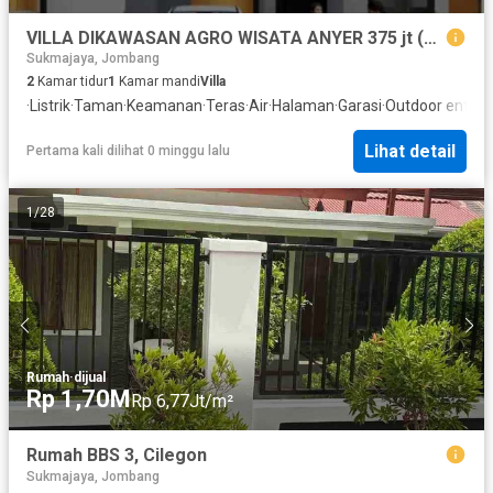
VILLA DIKAWASAN AGRO WISATA ANYER 375 jt (aisah)
Sukmajaya, Jombang
2
Kamar tidur
1
Kamar mandi
Villa
·
Listrik
·
Taman
·
Keamanan
·
Teras
·
Air
·
Halaman
·
Garasi
·
Outdoor entert
Lihat detail
Pertama kali dilihat 0 minggu lalu
1
/
28
Rumah
·
dijual
Rp 1,70M
Rp 6,77Jt/m²
Rumah BBS 3, Cilegon
Sukmajaya, Jombang