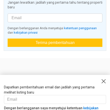
Jangan lewatkan: jadilah yang pertama tahu tentang properti
baru
Dengan berlangganan Anda menyetujui
ketentuan penggunaan
dan
kebijakan privasi
Terima pemberitahuan
Nestoria
Kontak kami
Dapatkan pemberitahuan email dan jadilah yang pertama
melihat listing baru
Hukum
Syarat dan ketentuan
Kebijakan privasi
Dengan berlangganan saya menyetujui ketentuan
kebijakan