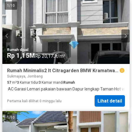
1
/
10
Rumah
·
dijual
Rp 1,15M
Rp 20,17Jt/m²
Rumah Minimalis2 lt Citragarden BMW Kramatwatu Wanayasa Cilegon
Sukmajaya, Jombang
57
m²
3
Kamar tidur
3
Kamar mandi
Rumah
·
AC
·
Garasi
·
Lemari pakaian bawaan
·
Dapur lengkap
·
Taman
·
Hot wate
Lihat detail
Pertama kali dilihat 0 minggu lalu
1
/
10