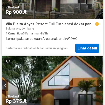
Villa
·
dijual
Rp 900Jt
Vila Pisita Anyer Resort Full Furnished dekat pantai
Sukmajaya, Jombang
4
Kamar tidur
3
Kamar mandi
Villa
·
Lemari pakaian bawaan
·
Area anak-anak
·
Wifi
·
AC
Lihat detail
Pertama kali terlihat lebih dari sebulan yang lalu
1
/
2
Villa
·
dijual
Rp 375Jt