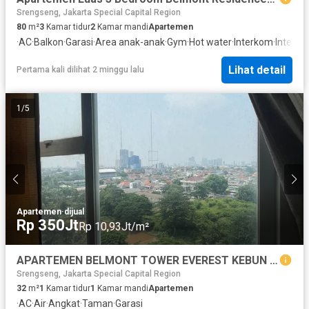
Srengseng, Jakarta Special Capital Region
80
m²
3
Kamar tidur
2
Kamar mandi
Apartemen
·
AC
·
Balkon
·
Garasi
·
Area anak-anak
·
Gym
·
Hot water
·
Interkom
·
Interne
Lihat detail
Pertama kali dilihat 2 minggu lalu
1
/
5
Apartemen
·
dijual
Rp 350Jt
Rp 10,93Jt/m²
APARTEMEN BELMONT TOWER EVEREST KEBUN JERUK, JAKARTA BARAT - HR
Srengseng, Jakarta Special Capital Region
32
m²
1
Kamar tidur
1
Kamar mandi
Apartemen
·
AC
·
Air
·
Angkat
·
Taman
·
Garasi