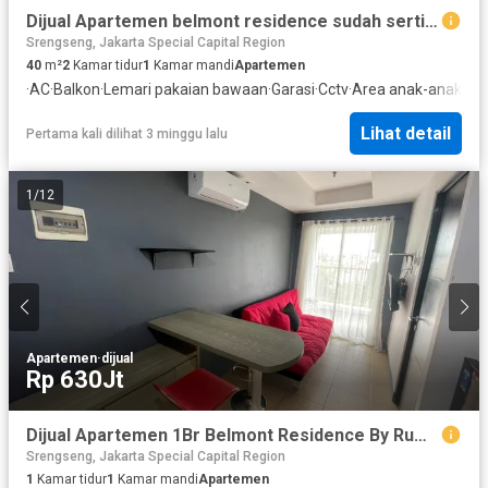
Dijual Apartemen belmont residence sudah sertifikat furnish
Srengseng, Jakarta Special Capital Region
40
m²
2
Kamar tidur
1
Kamar mandi
Apartemen
·
AC
·
Balkon
·
Lemari pakaian bawaan
·
Garasi
·
Cctv
·
Area anak-anak
·
Pr
Lihat detail
Pertama kali dilihat 3 minggu lalu
1
/
12
Apartemen
·
dijual
Rp 630Jt
Dijual Apartemen 1Br Belmont Residence By Rumah Chinida (Dw)
Srengseng, Jakarta Special Capital Region
1
Kamar tidur
1
Kamar mandi
Apartemen