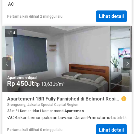
·
AC
Lihat detail
Pertama kali dilihat 2 minggu lalu
1
/
14
Apartemen
·
dijual
Rp 450Jt
Rp 13,63Jt/m²
Apartement 1BR Fully Furnished di Belmont Residence Kebon Jeruk
Srengseng, Jakarta Special Capital Region
33
m²
1
Kamar tidur
1
Kamar mandi
Apartemen
·
AC
·
Balkon
·
Lemari pakaian bawaan
·
Garasi
·
Pramutamu
·
Listrik
·
Dapur
Lihat detail
Pertama kali dilihat 0 minggu lalu