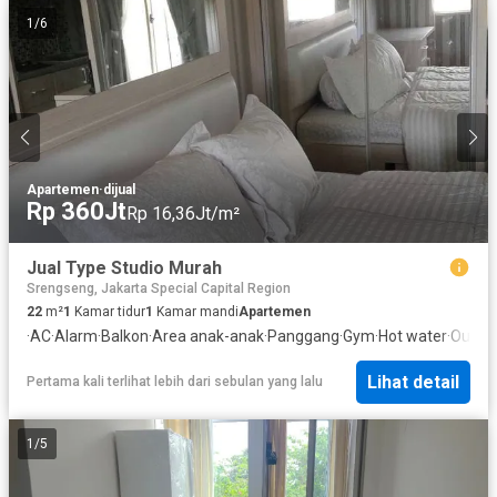
1
/
6
Apartemen
·
dijual
Rp 360Jt
Rp 16,36Jt/m²
Jual Type Studio Murah
Srengseng, Jakarta Special Capital Region
22
m²
1
Kamar tidur
1
Kamar mandi
Apartemen
·
AC
·
Alarm
·
Balkon
·
Area anak-anak
·
Panggang
·
Gym
·
Hot water
·
Outdoo
Lihat detail
Pertama kali terlihat lebih dari sebulan yang lalu
1
/
5