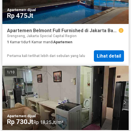
Apartemen
·
dijual
Rp 475Jt
Apartemen Belmont Full Furnished di Jakarta Barat
Srengseng, Jakarta Special Capital Region
1
Kamar tidur
1
Kamar mandi
Apartemen
Lihat detail
Pertama kali terlihat lebih dari sebulan yang lalu
1
/
10
Apartemen
·
dijual
Rp 730Jt
Rp 18,25Jt/m²