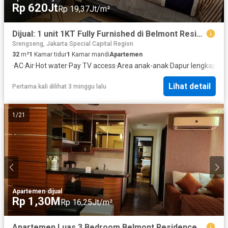
Rp 620Jt
Rp 19,37Jt/m²
Dijual: 1 unit 1KT Fully Furnished di Belmont Residence Tower Athena Lantai 8, Kembangan, Jak-Bar
Srengseng, Jakarta Special Capital Region
32
m²
1
Kamar tidur
1
Kamar mandi
Apartemen
·
AC
·
Air
·
Hot water
·
Pay TV access
·
Area anak-anak
·
Dapur lengkap
·
Gy
Lihat detail
Pertama kali dilihat 3 minggu lalu
1
/
21
Apartemen
·
dijual
Rp 1,30M
Rp 16,25Jt/m²
Apartemen Luas 3 Bedroom Belmont Residences Full Furnished