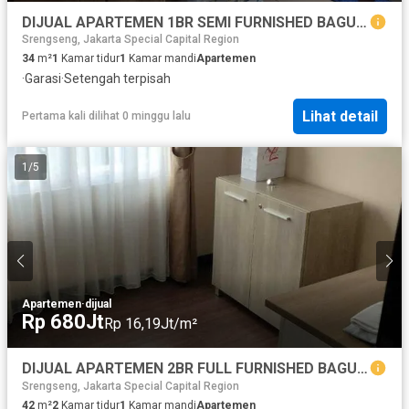
DIJUAL APARTEMEN 1BR SEMI FURNISHED BAGUS BELMONT MONT BLANC
Srengseng, Jakarta Special Capital Region
34
m²
1
Kamar tidur
1
Kamar mandi
Apartemen
·
Garasi
·
Setengah terpisah
Lihat detail
Pertama kali dilihat 0 minggu lalu
1
/
5
Apartemen
·
dijual
Rp 680Jt
Rp 16,19Jt/m²
DIJUAL APARTEMEN 2BR FULL FURNISHED BAGUS BELMONT EVEREST KEBON JERUK
Srengseng, Jakarta Special Capital Region
42
m²
2
Kamar tidur
1
Kamar mandi
Apartemen