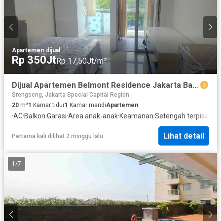
Apartemen
·
dijual
Rp 350Jt
Rp 17,50Jt/m²
Dijual Apartemen Belmont Residence Jakarta Barat
Srengseng, Jakarta Special Capital Region
20
m²
1
Kamar tidur
1
Kamar mandi
Apartemen
·
AC
·
Balkon
·
Garasi
·
Area anak-anak
·
Keamanan
·
Setengah terpisah
·
K
Lihat detail
Pertama kali dilihat 2 minggu lalu
1
/
7