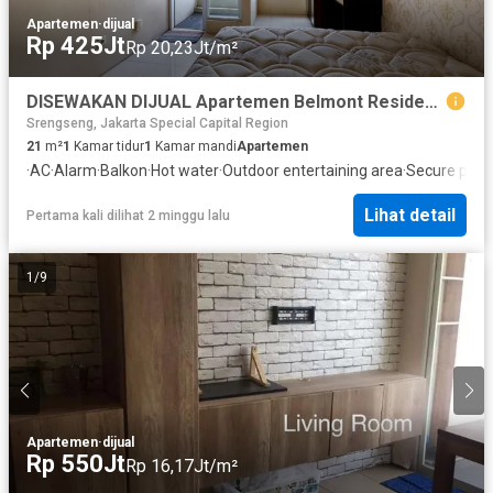
Apartemen
·
dijual
Rp 425Jt
Rp 20,23Jt/m²
DISEWAKAN DIJUAL Apartemen Belmont Residence Studio Full Furnished Jakarta Barat
Srengseng, Jakarta Special Capital Region
21
m²
1
Kamar tidur
1
Kamar mandi
Apartemen
·
AC
·
Alarm
·
Balkon
·
Hot water
·
Outdoor entertaining area
·
Secure park
Lihat detail
Pertama kali dilihat 2 minggu lalu
1
/
9
Apartemen
·
dijual
Rp 550Jt
Rp 16,17Jt/m²