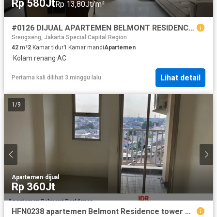
Rp 580Jt
Rp 13,80Jt/m²
#0126 DIJUAL APARTEMEN BELMONT RESIDENCE LT. 8 TIPE 2BR
Srengseng, Jakarta Special Capital Region
42
m²
2
Kamar tidur
1
Kamar mandi
Apartemen
·
Kolam renang
·
AC
Lihat detail
Pertama kali dilihat 3 minggu lalu
1
/
9
Apartemen
·
dijual
Rp 360Jt
HFN0238 apartemen Belmont Residence tower Athena lantai 8 studio unfurnish Meruya Jakarta Barat