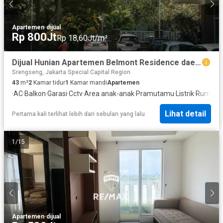
Apartemen
·
dijual
Rp 800Jt
Rp 18,60Jt/m²
Dijual Hunian Apartemen Belmont Residence daerah Srengseng Kebun Jeruk Jakarta Barat siap huni mudah akses harga nego wajar
Srengseng, Jakarta Special Capital Region
43
m²
2
Kamar tidur
1
Kamar mandi
Apartemen
·
AC
·
Balkon
·
Garasi
·
Cctv
·
Area anak-anak
·
Pramutamu
·
Listrik
·
Rumah j
Lihat detail
Pertama kali terlihat lebih dari sebulan yang lalu
1
/
15
Apartemen
·
dijual