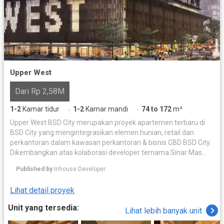
Upper West
Dari Rp 2,58M
1-2
Kamar tidur
1-2
Kamar mandi
74 to 172
m²
·
·
Upper West BSD City merupakan proyek apartemen terbaru di
BSD City yang mengintegrasikan elemen hunian, retail dan
perkantoran dalam kawasan perkantoran & bisnis CBD BSD City.
Dikembangkan atas kolaborasi developer ternama Sinar Mas
Land dengan Dwijaya Karya Development pada kawasan
Published by
Inhouse Developer
terpadu (mixed used), apartemen Upper West BSD City memiliki
dua unit tower yang masing-masingnya memiliki ketinggian 36
Lihat detail proyek
lantai. Terletak pada lokasi strategis di Jalan BSD Grand
Boulevard, BSD City, Tangerang Selatan, depan persis AEON Mall
Unit yang tersedia:
Lihat lebih banyak unit
BSD, apartemen ini akan terintegrasi kawasan Smart Digital City
at BSD City. Kawasan smart digital city merupakan kawasan