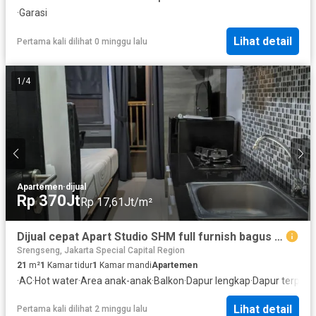
·
Garasi
Lihat detail
Pertama kali dilihat 0 minggu lalu
1
/
4
Apartemen
·
dijual
Rp 370Jt
Rp 17,61Jt/m²
Dijual cepat Apart Studio SHM full furnish bagus Belmont Athena
Srengseng, Jakarta Special Capital Region
21
m²
1
Kamar tidur
1
Kamar mandi
Apartemen
·
AC
·
Hot water
·
Area anak-anak
·
Balkon
·
Dapur lengkap
·
Dapur terpad
Lihat detail
Pertama kali dilihat 2 minggu lalu