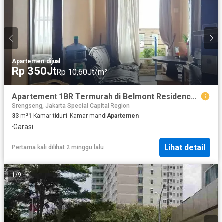
Apartemen
·
dijual
Rp 350Jt
Rp 10,60Jt/m²
Apartement 1BR Termurah di Belmont Residence Kebon Jeruk
Srengseng, Jakarta Special Capital Region
33
m²
1
Kamar tidur
1
Kamar mandi
Apartemen
·
Garasi
Lihat detail
Pertama kali dilihat 2 minggu lalu
1
/
9