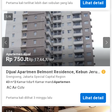
Lihat detail
Pertama kali terlihat lebih dari sebulan yang lalu
1
/
9
Apartemen
·
dijual
Rp 750Jt
Rp 17,44Jt/m²
Dijual Apartmen Belmont Residence, Kebun Jeruk Jakarta Barat
Srengseng, Jakarta Special Capital Region
43
m²
2
Kamar tidur
1
Kamar mandi
Apartemen
·
AC
·
Air
·
Cctv
Lihat detail
Pertama kali dilihat 3 minggu lalu
1
/
16