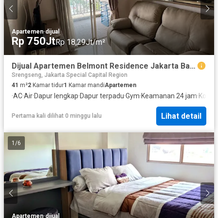
Apartemen
·
dijual
Rp 750Jt
Rp 18,29Jt/m²
Dijual Apartemen Belmont Residence Jakarta Barat - 2BR Fully Furnished
Srengseng, Jakarta Special Capital Region
41
m²
2
Kamar tidur
1
Kamar mandi
Apartemen
·
AC
·
Air
·
Dapur lengkap
·
Dapur terpadu
·
Gym
·
Keamanan 24 jam
·
Kolam
Lihat detail
Pertama kali dilihat 0 minggu lalu
1
/
6
Apartemen
·
dijual