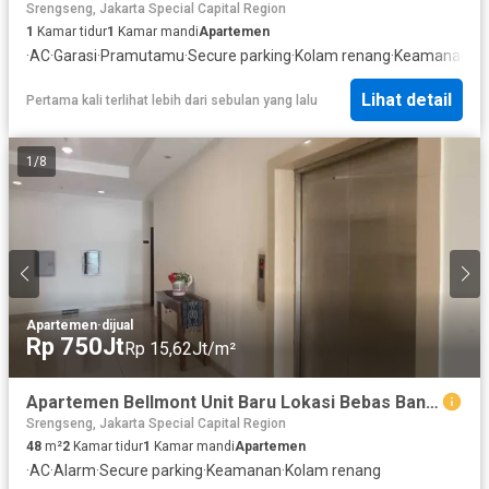
Srengseng, Jakarta Special Capital Region
1
Kamar tidur
1
Kamar mandi
Apartemen
·
AC
·
Garasi
·
Pramutamu
·
Secure parking
·
Kolam renang
·
Keamanan 24
Lihat detail
Pertama kali terlihat lebih dari sebulan yang lalu
1
/
8
Apartemen
·
dijual
Rp 750Jt
Rp 15,62Jt/m²
Apartemen Bellmont Unit Baru Lokasi Bebas Banjir di Kebon Jeruk Jakart
Srengseng, Jakarta Special Capital Region
48
m²
2
Kamar tidur
1
Kamar mandi
Apartemen
·
AC
·
Alarm
·
Secure parking
·
Keamanan
·
Kolam renang