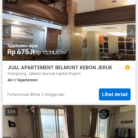
Apartemen
·
dijual
Rp 675Jt
Rp 15,34Jt/m²
JUAL APARTEMENT BELMONT KEBON JERUK
Srengseng, Jakarta Special Capital Region
44
m²
Apartemen
Lihat detail
Pertama kali dilihat 2 minggu lalu
1
/
15