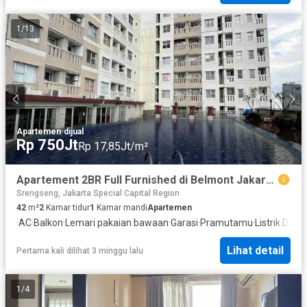
1
/
13
Apartemen
·
dijual
Rp 750Jt
Rp 17,85Jt/m²
Apartement 2BR Full Furnished di Belmont Jakarta Barat
Srengseng, Jakarta Special Capital Region
42
m²
2
Kamar tidur
1
Kamar mandi
Apartemen
·
AC
·
Balkon
·
Lemari pakaian bawaan
·
Garasi
·
Pramutamu
·
Listrik
·
Dapur
Lihat detail
Pertama kali dilihat 3 minggu lalu
1
/
4