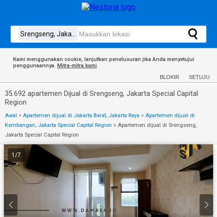
Kami menggunakan cookie, lanjutkan penelusuran jika Anda menyetujui
penggunaannya.
Mitra-mitra kami
BLOKIR
SETUJU
35.692 apartemen Dijual di Srengseng, Jakarta Special Capital
Region
Awal
>
Apartemen dijual di Jakarta Barat, Jakarta Raya
>
Apartemen dijual di
Kembangan, Jakarta Special Capital Region
>
Apartemen dijual di Srengseng,
Jakarta Special Capital Region
1
/
7