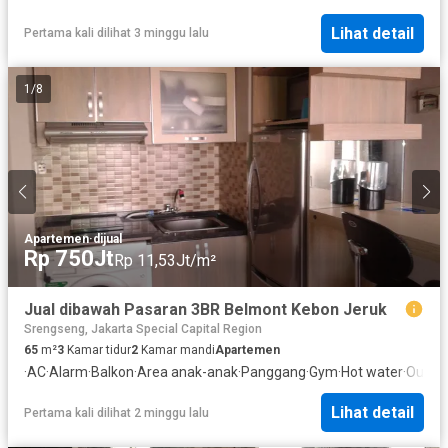
Lihat detail
Pertama kali dilihat 3 minggu lalu
1
/
8
Apartemen
·
dijual
Rp 750Jt
Rp 11,53Jt/m²
Jual dibawah Pasaran 3BR Belmont Kebon Jeruk
Srengseng, Jakarta Special Capital Region
65
m²
3
Kamar tidur
2
Kamar mandi
Apartemen
·
AC
·
Alarm
·
Balkon
·
Area anak-anak
·
Panggang
·
Gym
·
Hot water
·
Outdoo
Lihat detail
Pertama kali dilihat 2 minggu lalu