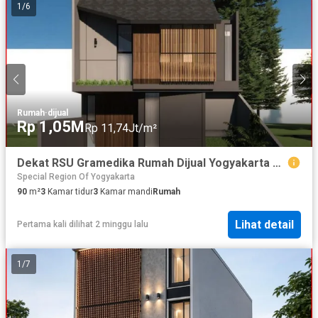
1
/
6
Rumah
·
dijual
Rp 1,05M
Rp 11,74Jt/m²
Dekat RSU Gramedika Rumah Dijual Yogyakarta di Jl. Kaliurang Km.13
Special Region Of Yogyakarta
90
m²
3
Kamar tidur
3
Kamar mandi
Rumah
Lihat detail
Pertama kali dilihat 2 minggu lalu
1
/
7