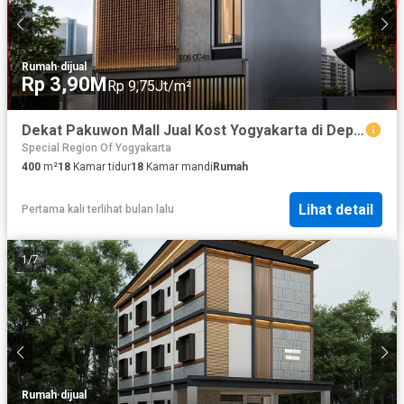
Rumah
·
dijual
Rp 3,90M
Rp 9,75Jt/m²
Dekat Pakuwon Mall Jual Kost Yogyakarta di Depok Sleman
Special Region Of Yogyakarta
400
m²
18
Kamar tidur
18
Kamar mandi
Rumah
Lihat detail
Pertama kali terlihat bulan lalu
1
/
7
Rumah
·
dijual