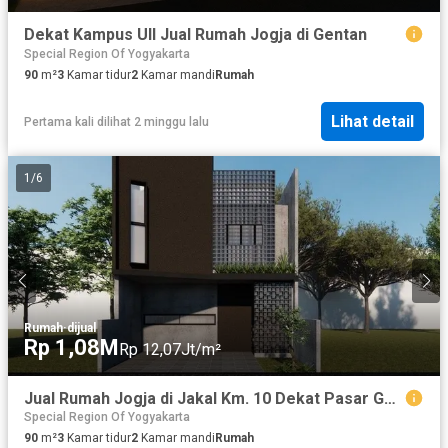
Dekat Kampus UII Jual Rumah Jogja di Gentan
Special Region Of Yogyakarta
90
m²
3
Kamar tidur
2
Kamar mandi
Rumah
Lihat detail
Pertama kali dilihat 2 minggu lalu
1
/
6
Rumah
·
dijual
Rp 1,08M
Rp 12,07Jt/m²
Jual Rumah Jogja di Jakal Km. 10 Dekat Pasar Gentan
Special Region Of Yogyakarta
90
m²
3
Kamar tidur
2
Kamar mandi
Rumah