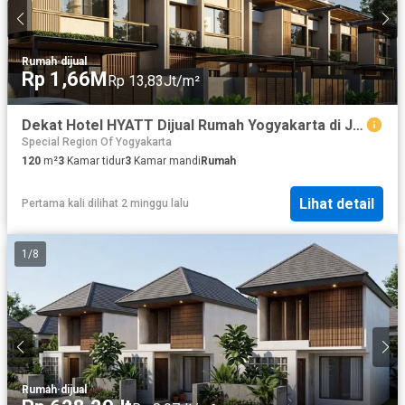
Rumah
·
dijual
Rp 1,66M
Rp 13,83Jt/m²
Dekat Hotel HYATT Dijual Rumah Yogyakarta di Jakal Km.8
Special Region Of Yogyakarta
120
m²
3
Kamar tidur
3
Kamar mandi
Rumah
Lihat detail
Pertama kali dilihat 2 minggu lalu
1
/
8
Rumah
·
dijual