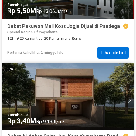
Rumah
·
dijual
Rp 5,50M
Rp 13,06Jt/m²
Dekat Pakuwon Mall Kost Jogja Dijual di Pandega
Special Region Of Yogyakarta
421
m²
20
Kamar tidur
20
Kamar mandi
Rumah
Lihat detail
Pertama kali dilihat 2 minggu lalu
1
/
9
Rumah
·
dijual
Rp 3,40M
Rp 9,18Jt/m²