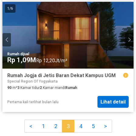
1
/
6
Rumah
·
dijual
Rp 1,09M
Rp 12,20Jt/m²
Rumah Jogja di Jetis Baran Dekat Kampus UGM
Special Region Of Yogyakarta
90
m²
3
Kamar tidur
2
Kamar mandi
Rumah
Lihat detail
Pertama kali terlihat bulan lalu
<
1
2
3
4
5
>