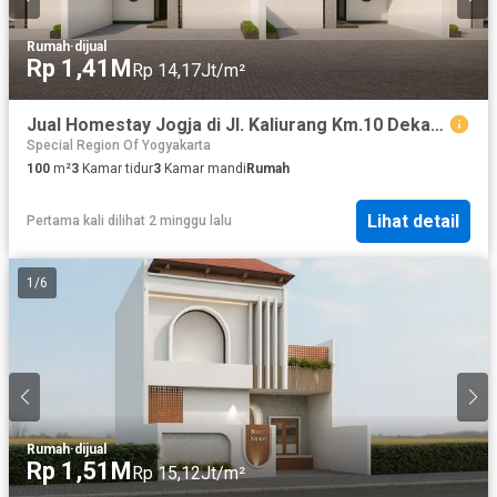
Rumah
·
dijual
Rp 1,41M
Rp 14,17Jt/m²
Jual Homestay Jogja di Jl. Kaliurang Km.10 Dekat Kampus UGM
Special Region Of Yogyakarta
100
m²
3
Kamar tidur
3
Kamar mandi
Rumah
Lihat detail
Pertama kali dilihat 2 minggu lalu
1
/
6
Rumah
·
dijual
Rp 1,51M
Rp 15,12Jt/m²