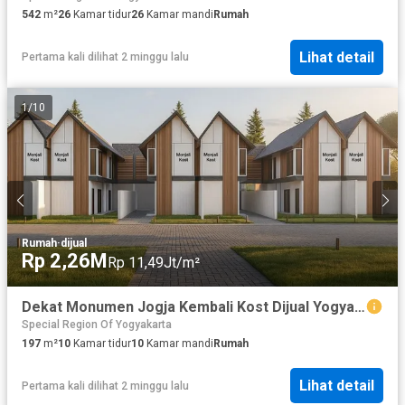
542
m²
26
Kamar tidur
26
Kamar mandi
Rumah
Lihat detail
Pertama kali dilihat 2 minggu lalu
1
/
10
Rumah
·
dijual
Rp 2,26M
Rp 11,49Jt/m²
Dekat Monumen Jogja Kembali Kost Dijual Yogyakarta di Jl. Monjali
Special Region Of Yogyakarta
197
m²
10
Kamar tidur
10
Kamar mandi
Rumah
Lihat detail
Pertama kali dilihat 2 minggu lalu