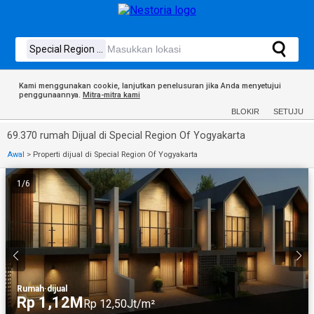
Kami menggunakan cookie, lanjutkan penelusuran jika Anda menyetujui
penggunaannya.
Mitra-mitra kami
BLOKIR
SETUJU
69.370 rumah Dijual di Special Region Of Yogyakarta
Awal
>
Properti dijual di Special Region Of Yogyakarta
1
/
6
Rumah
·
dijual
Rp 1,12M
Rp 12,50Jt/m²