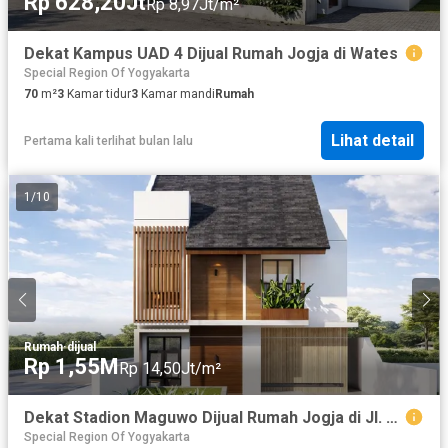
Rp 628,20Jt
Rp 8,97Jt/m²
Dekat Kampus UAD 4 Dijual Rumah Jogja di Wates
Special Region Of Yogyakarta
70
m²
3
Kamar tidur
3
Kamar mandi
Rumah
Lihat detail
Pertama kali terlihat bulan lalu
1
/
10
Rumah
·
dijual
Rp 1,55M
Rp 14,50Jt/m²
Dekat Stadion Maguwo Dijual Rumah Jogja di Jl. Stadion
Special Region Of Yogyakarta