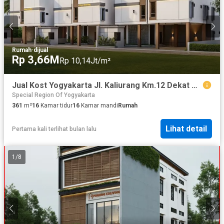
Rumah
·
dijual
Rp 3,66M
Rp 10,14Jt/m²
Jual Kost Yogyakarta Jl. Kaliurang Km.12 Dekat Kampus UGM
Special Region Of Yogyakarta
361
m²
16
Kamar tidur
16
Kamar mandi
Rumah
Lihat detail
Pertama kali terlihat bulan lalu
1
/
8