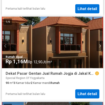
Lihat detail
Pertama kali terlihat bulan lalu
1
/
6
Rumah
·
dijual
Rp 1,16M
Rp 12,90Jt/m²
Dekat Pasar Gentan Jual Rumah Jogja di Jakal Km. 10
Special Region Of Yogyakarta
90
m²
3
Kamar tidur
2
Kamar mandi
Rumah
Lihat detail
Pertama kali terlihat bulan lalu