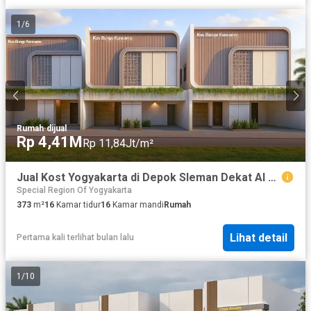
1
/
6
Rumah
·
dijual
Rp 4,41M
Rp 11,84Jt/m²
Jual Kost Yogyakarta di Depok Sleman Dekat Al Azhar
Special Region Of Yogyakarta
373
m²
16
Kamar tidur
16
Kamar mandi
Rumah
Lihat detail
Pertama kali terlihat bulan lalu
1
/
10