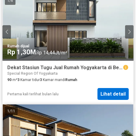
1
/
6
Rumah
·
dijual
Rp 1,30M
Rp 14,44Jt/m²
Dekat Stasiun Tugu Jual Rumah Yogyakarta di Bener
Special Region Of Yogyakarta
90
m²
3
Kamar tidur
3
Kamar mandi
Rumah
Lihat detail
Pertama kali terlihat bulan lalu
1
/
11