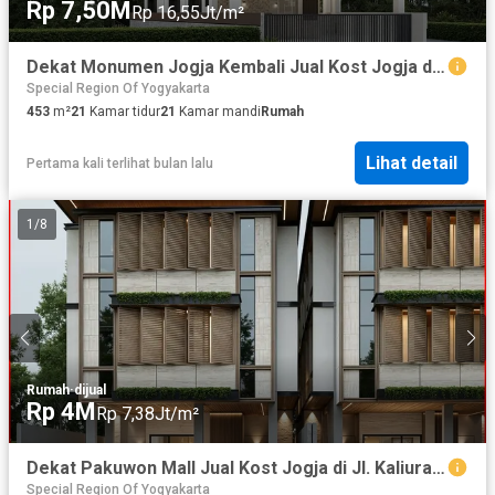
Rp 7,50M
Rp 16,55Jt/m²
Dekat Monumen Jogja Kembali Jual Kost Jogja di Pogung
Special Region Of Yogyakarta
453
m²
21
Kamar tidur
21
Kamar mandi
Rumah
Lihat detail
Pertama kali terlihat bulan lalu
1
/
8
Rumah
·
dijual
Rp 4M
Rp 7,38Jt/m²
Dekat Pakuwon Mall Jual Kost Jogja di Jl. Kaliurang Km.6
Special Region Of Yogyakarta