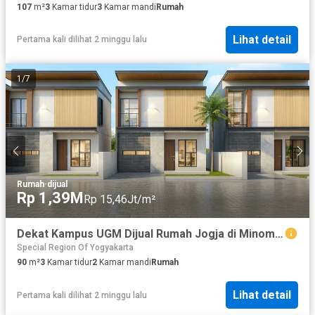
107
m²
3
Kamar tidur
3
Kamar mandi
Rumah
Lihat detail
Pertama kali dilihat 2 minggu lalu
1
/
7
Rumah
·
dijual
Rp 1,39M
Rp 15,46Jt/m²
Dekat Kampus UGM Dijual Rumah Jogja di Minomartani
Special Region Of Yogyakarta
90
m²
3
Kamar tidur
2
Kamar mandi
Rumah
Lihat detail
Pertama kali dilihat 2 minggu lalu