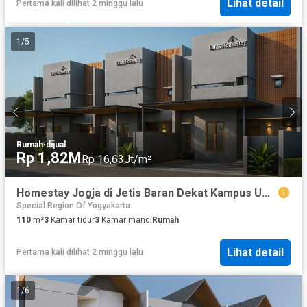
Lihat detail
Pertama kali dilihat 2 minggu lalu
1
/
5
Rumah
·
dijual
Rp 1,82M
Rp 16,63Jt/m²
Homestay Jogja di Jetis Baran Dekat Kampus UGM
Special Region Of Yogyakarta
110
m²
3
Kamar tidur
3
Kamar mandi
Rumah
Lihat detail
Pertama kali dilihat 2 minggu lalu
1
/
6