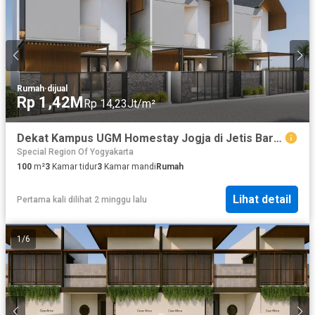
Rumah
·
dijual
Rp 1,42M
Rp 14,23Jt/m²
Dekat Kampus UGM Homestay Jogja di Jetis Baran
Special Region Of Yogyakarta
100
m²
3
Kamar tidur
3
Kamar mandi
Rumah
Lihat detail
Pertama kali dilihat 2 minggu lalu
1
/
6