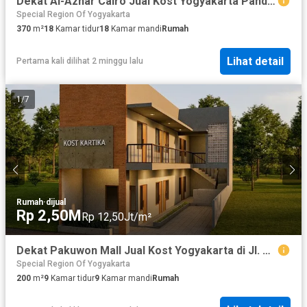
Dekat Al-Azhar Cairo Jual Kost Yogyakarta Pandanaran
Special Region Of Yogyakarta
370
m²
18
Kamar tidur
18
Kamar mandi
Rumah
Lihat detail
Pertama kali dilihat 2 minggu lalu
1
/
7
Rumah
·
dijual
Rp 2,50M
Rp 12,50Jt/m²
Dekat Pakuwon Mall Jual Kost Yogyakarta di Jl. Kaliurang Km.9
Special Region Of Yogyakarta
200
m²
9
Kamar tidur
9
Kamar mandi
Rumah