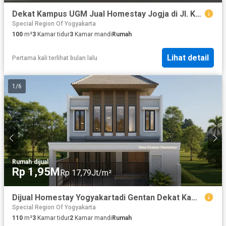
Dekat Kampus UGM Jual Homestay Jogja di Jl. Kaliurang Km.10
Special Region Of Yogyakarta
100
m²
3
Kamar tidur
3
Kamar mandi
Rumah
Lihat detail
Pertama kali terlihat bulan lalu
1
/
6
Rumah
·
dijual
Rp 1,95M
Rp 17,79Jt/m²
Dijual Homestay Yogyakartadi Gentan Dekat Kampus UGM
Special Region Of Yogyakarta
110
m²
3
Kamar tidur
2
Kamar mandi
Rumah