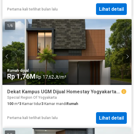
Lihat detail
Pertama kali terlihat bulan lalu
1
/
6
Rumah
·
dijual
Rp 1,76M
Rp 17,62Jt/m²
Dekat Kampus UGM Dijual Homestay Yogyakartadi Gentan
Special Region Of Yogyakarta
100
m²
3
Kamar tidur
3
Kamar mandi
Rumah
Lihat detail
Pertama kali terlihat bulan lalu