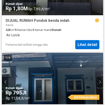
Rumah
·
dijual
Rp 1,80M
Rp 7,89Jt/m²
DIJUAL RUMAH Pondok benda indah
Sarua
228
m²
5
Kamar tidur
3
Kamar mandi
Rumah
·
Air
·
Listrik
Lihat detail
Pertama kali terlihat minggu lalu
1
/
4
Rumah
·
dijual
Rp 795Jt
DIPERBAHARUI
Rp 11,04Jt/m²