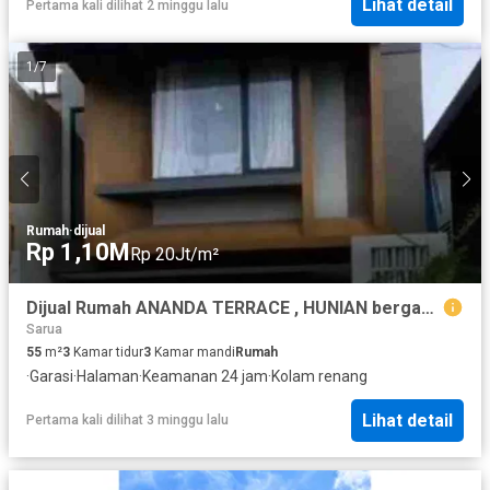
Lihat detail
Pertama kali dilihat 2 minggu lalu
1
/
7
Rumah
·
dijual
Rp 1,10M
Rp 20Jt/m²
Dijual Rumah ANANDA TERRACE , HUNIAN bergaya RESORT dengan DP 0% Tangerang Selatan
Sarua
55
m²
3
Kamar tidur
3
Kamar mandi
Rumah
·
Garasi
·
Halaman
·
Keamanan 24 jam
·
Kolam renang
Lihat detail
Pertama kali dilihat 3 minggu lalu