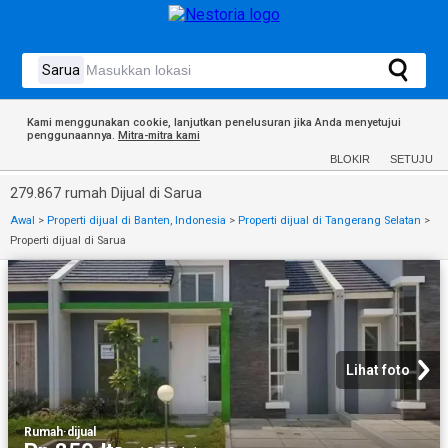
Kami menggunakan cookie, lanjutkan penelusuran jika Anda menyetujui
penggunaannya.
Mitra-mitra kami
BLOKIR
SETUJU
279.867 rumah Dijual di Sarua
Awal
>
Properti dijual di Banten, Indonesia
>
Properti dijual di Tangerang Selatan
>
Properti dijual di Sarua
Lihat foto
Rumah
·
dijual