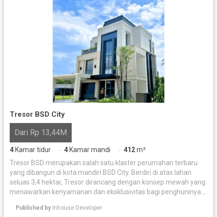
Tresor BSD City
Dari Rp 13,44M
4
Kamar tidur
4
Kamar mandi
412
m²
·
·
Tresor BSD merupakan salah satu klaster perumahan terbaru
yang dibangun di kota mandiri BSD City. Berdiri di atas lahan
seluas 3,4 hektar, Tresor dirancang dengan konsep mewah yang
menawarkan kenyamanan dan eksklusivitas bagi penghuninya.
Perumahan ini menyediakan dua jenis unit hunian, yaitu Gallant
Published by
Inhouse Developer
dan Montez, yang masing-masing dirancang dengan arsitektur