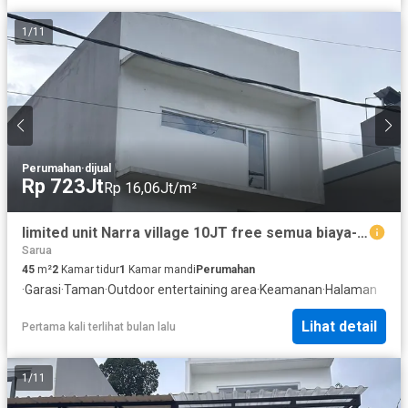
1
/
11
Perumahan
·
dijual
Rp 723Jt
Rp 16,06Jt/m²
limited unit Narra village 10JT free semua biaya-biaya cicilan 4JTan
Sarua
45
m²
2
Kamar tidur
1
Kamar mandi
Perumahan
·
Garasi
·
Taman
·
Outdoor entertaining area
·
Keamanan
·
Halaman
Lihat detail
Pertama kali terlihat bulan lalu
1
/
11