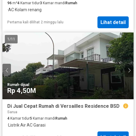
96
m²
4
Kamar tidur
3
Kamar mandi
Rumah
·
AC
·
Kolam renang
Lihat detail
Pertama kali dilihat 2 minggu lalu
1
/
11
Rumah
·
dijual
Rp 4,50M
Di Jual Cepat Rumah di Versailles Residence BSD
Sarua
4
Kamar tidur
5
Kamar mandi
Rumah
·
Listrik
·
Air
·
AC
·
Garasi