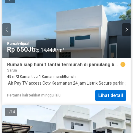
Rumah
·
dijual
Rp 650Jt
Rp 14,44Jt/m²
Rumah siap huni 1 lantai termurah di pamulang bukan gunung sindur
Sarua
45
m²
2
Kamar tidur
1
Kamar mandi
Rumah
·
Air
·
Pay TV access
·
Cctv
·
Keamanan 24 jam
·
Listrik
·
Secure parking
·
Ga
Lihat detail
Pertama kali terlihat minggu lalu
1
/
14