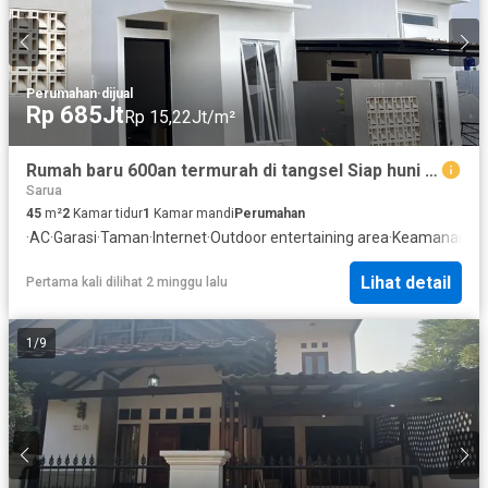
Perumahan
·
dijual
Rp 685Jt
Rp 15,22Jt/m²
Rumah baru 600an termurah di tangsel Siap huni DP 0%
Sarua
45
m²
2
Kamar tidur
1
Kamar mandi
Perumahan
·
AC
·
Garasi
·
Taman
·
Internet
·
Outdoor entertaining area
·
Keamanan
·
H
Lihat detail
Pertama kali dilihat 2 minggu lalu
1
/
9