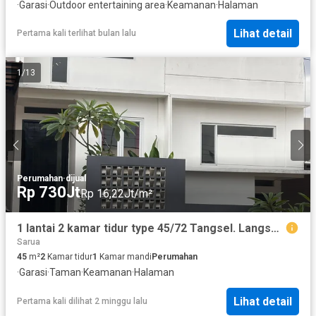
·
Garasi
·
Outdoor entertaining area
·
Keamanan
·
Halaman
Lihat detail
Pertama kali terlihat bulan lalu
1
/
13
Perumahan
·
dijual
Rp 730Jt
Rp 16,22Jt/m²
1 lantai 2 kamar tidur type 45/72 Tangsel. Langsung huni.
Sarua
45
m²
2
Kamar tidur
1
Kamar mandi
Perumahan
·
Garasi
·
Taman
·
Keamanan
·
Halaman
Lihat detail
Pertama kali dilihat 2 minggu lalu