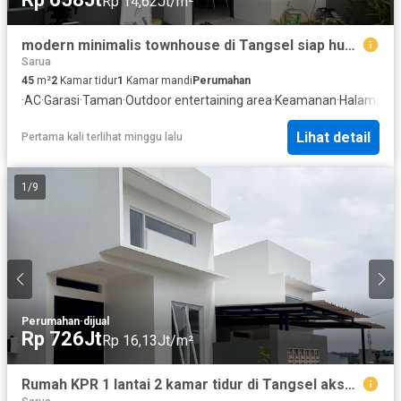
Rp 14,62Jt/m²
modern minimalis townhouse di Tangsel siap huni harga terjangkau
Sarua
45
m²
2
Kamar tidur
1
Kamar mandi
Perumahan
·
AC
·
Garasi
·
Taman
·
Outdoor entertaining area
·
Keamanan
·
Halaman
Lihat detail
Pertama kali terlihat minggu lalu
1
/
9
Perumahan
·
dijual
Rp 726Jt
Rp 16,13Jt/m²
Rumah KPR 1 lantai 2 kamar tidur di Tangsel akses masuk mobil.