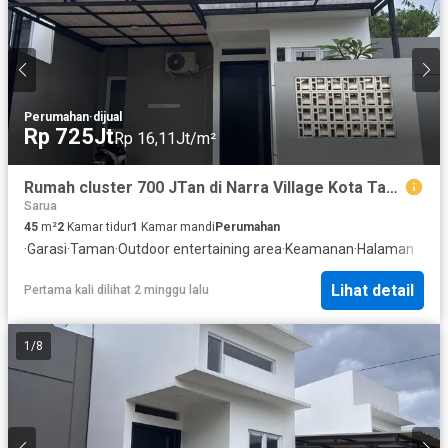
Perumahan
·
dijual
Rp 725Jt
Rp 16,11Jt/m²
Rumah cluster 700 JTan di Narra Village Kota Tangsel
Sarua
45
m²
2
Kamar tidur
1
Kamar mandi
Perumahan
·
Garasi
·
Taman
·
Outdoor entertaining area
·
Keamanan
·
Halaman
Lihat detail
Pertama kali dilihat 2 minggu lalu
1
/
8