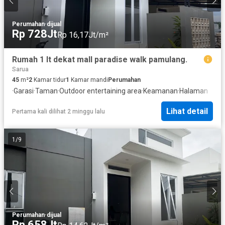
Perumahan
·
dijual
Rp 728Jt
Rp 16,17Jt/m²
Rumah 1 lt dekat mall paradise walk pamulang.
Sarua
45
m²
2
Kamar tidur
1
Kamar mandi
Perumahan
·
Garasi
·
Taman
·
Outdoor entertaining area
·
Keamanan
·
Halaman
Lihat detail
Pertama kali dilihat 2 minggu lalu
1
/
9
Perumahan
·
dijual
Rp 658Jt