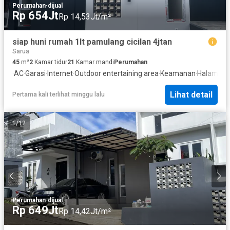
Perumahan
·
dijual
Rp 654Jt
Rp 14,53Jt/m²
siap huni rumah 1lt pamulang cicilan 4jtan
Sarua
45
m²
2
Kamar tidur
21
Kamar mandi
Perumahan
·
AC
·
Garasi
·
Internet
·
Outdoor entertaining area
·
Keamanan
·
Halaman
Lihat detail
Pertama kali terlihat minggu lalu
1
/
12
Perumahan
·
dijual
Rp 649Jt
Rp 14,42Jt/m²