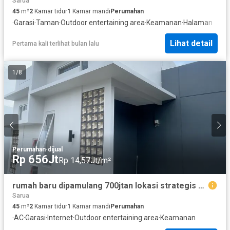
Sarua
45
m²
2
Kamar tidur
1
Kamar mandi
Perumahan
·
Garasi
·
Taman
·
Outdoor entertaining area
·
Keamanan
·
Halaman
Lihat detail
Pertama kali terlihat bulan lalu
1
/
8
Perumahan
·
dijual
Rp 656Jt
Rp 14,57Jt/m²
rumah baru dipamulang 700jtan lokasi strategis 10min ke mall paradise
Sarua
45
m²
2
Kamar tidur
1
Kamar mandi
Perumahan
·
AC
·
Garasi
·
Internet
·
Outdoor entertaining area
·
Keamanan