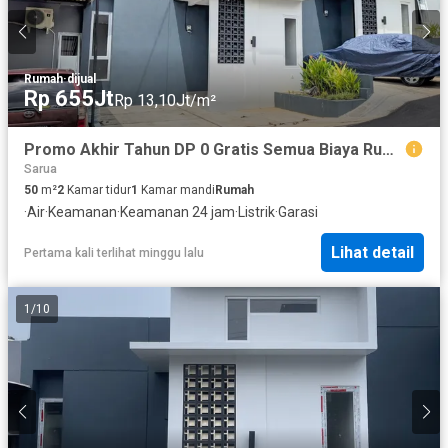
Rumah
·
dijual
Rp 655Jt
Rp 13,10Jt/m²
Promo Akhir Tahun DP 0 Gratis Semua Biaya Rumah Siap Huni Pamulang
Sarua
50
m²
2
Kamar tidur
1
Kamar mandi
Rumah
·
Air
·
Keamanan
·
Keamanan 24 jam
·
Listrik
·
Garasi
Lihat detail
Pertama kali terlihat minggu lalu
1
/
10