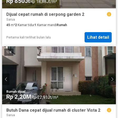
Rp 850Jt
Rp 18,88Jt/m²
Dijual cepat rumah di serpong garden 2
Sarua
45
m²
2
Kamar tidur
1
Kamar mandi
Rumah
Lihat detail
Pertama kali terlihat bulan lalu
1
/
4
Rumah
·
dijual
Rp 2,20M
Rp 22,91Jt/m²
Butuh Dana cepat dijual rumah di cluster Vista 2
Sarua