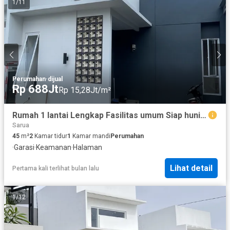
1
/
11
Perumahan
·
dijual
Rp 688Jt
Rp 15,28Jt/m²
Rumah 1 lantai Lengkap Fasilitas umum Siap huni DP 0% Free IPH 16
Sarua
45
m²
2
Kamar tidur
1
Kamar mandi
Perumahan
·
Garasi
·
Keamanan
·
Halaman
Lihat detail
Pertama kali terlihat bulan lalu
1
/
12