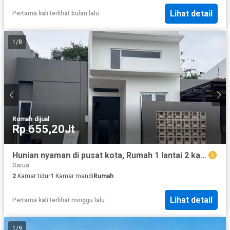
Lihat detail
Pertama kali terlihat bulan lalu
1
/
8
Rumah
·
dijual
Rp 655,20Jt
Hunian nyaman di pusat kota, Rumah 1 lantai 2 kamar tidur siap huni
Sarua
2
Kamar tidur
1
Kamar mandi
Rumah
Lihat detail
Pertama kali terlihat minggu lalu
1
/
9