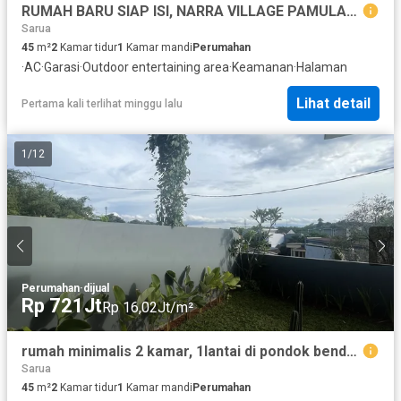
RUMAH BARU SIAP ISI, NARRA VILLAGE PAMULANG 15 MENIT KE PUSPEM TANGSEL
Sarua
45
m²
2
Kamar tidur
1
Kamar mandi
Perumahan
·
AC
·
Garasi
·
Outdoor entertaining area
·
Keamanan
·
Halaman
Lihat detail
Pertama kali terlihat minggu lalu
1
/
12
Perumahan
·
dijual
Rp 721Jt
Rp 16,02Jt/m²
rumah minimalis 2 kamar, 1lantai di pondok benda pamulang
Sarua
45
m²
2
Kamar tidur
1
Kamar mandi
Perumahan