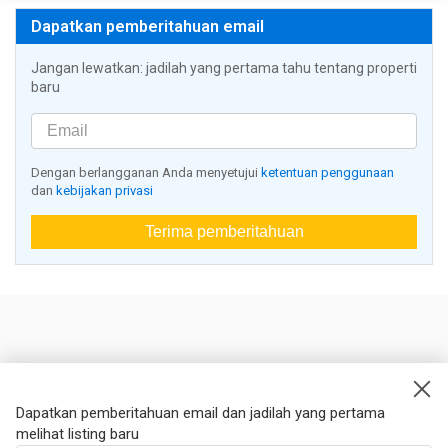
Dapatkan pemberitahuan email
Jangan lewatkan: jadilah yang pertama tahu tentang properti
baru
Dengan berlangganan Anda menyetujui
ketentuan penggunaan
dan
kebijakan privasi
Terima pemberitahuan
Nestoria
Kontak kami
Dapatkan pemberitahuan email dan jadilah yang pertama
melihat listing baru
Hukum