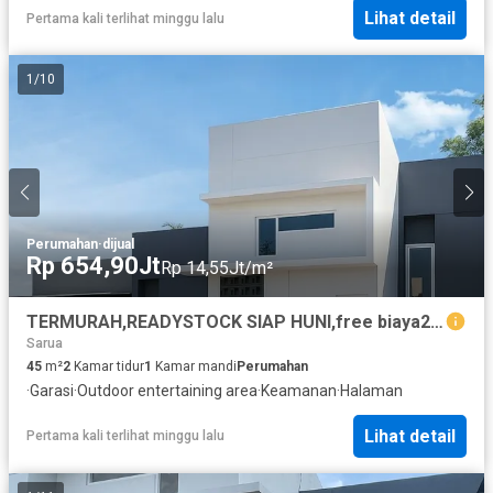
Lihat detail
Pertama kali terlihat minggu lalu
1
/
10
Perumahan
·
dijual
Rp 654,90Jt
Rp 14,55Jt/m²
TERMURAH,READYSTOCK SIAP HUNI,free biaya2, BEBAS BANJIR !
Sarua
45
m²
2
Kamar tidur
1
Kamar mandi
Perumahan
·
Garasi
·
Outdoor entertaining area
·
Keamanan
·
Halaman
Lihat detail
Pertama kali terlihat minggu lalu