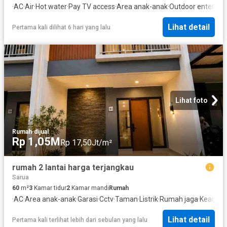
·
AC
·
Air
·
Hot water
·
Pay TV access
·
Area anak-anak
·
Outdoor entertain
Lihat detail
Pertama kali dilihat 6 hari yang lalu
Lihat foto
Rumah
·
dijual
Rp 1,05M
Rp 17,50Jt/m²
rumah 2 lantai harga terjangkau
Sarua
60
m²
3
Kamar tidur
2
Kamar mandi
Rumah
·
AC
·
Area anak-anak
·
Garasi
·
Cctv
·
Taman
·
Listrik
·
Rumah jaga
·
Keaman
Lihat detail
Pertama kali terlihat lebih dari sebulan yang lalu