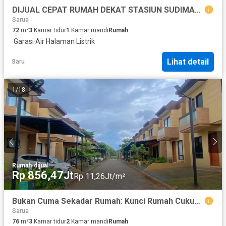
DIJUAL CEPAT RUMAH DEKAT STASIUN SUDIMARA
Sarua
72
m²
3
Kamar tidur
1
Kamar mandi
Rumah
·
Garasi
·
Air
·
Halaman
·
Listrik
Lihat detail
Baru
1
/
18
Rumah
·
dijual
Rp 856,47Jt
Rp 11,26Jt/m²
Bukan Cuma Sekadar Rumah: Kunci Rumah Cukup Pakai HP di Diamond Smart Home
Sarua
76
m²
3
Kamar tidur
2
Kamar mandi
Rumah