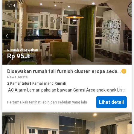
1
/
14
Rumah
·
disewakan
Rp 95Jt
Disewakan rumah full furnish cluster eropa sedayu city
Rawa Terate
2
Kamar tidur
1
Kamar mandi
Rumah
·
AC
·
Alarm
·
Lemari pakaian bawaan
·
Garasi
·
Area anak-anak
·
Listrik
·
Da
Lihat detail
Pertama kali terlihat lebih dari sebulan yang lalu
1
/
6