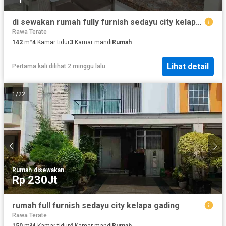
di sewakan rumah fully furnish sedayu city kelapa gading
Rawa Terate
142
m²
4
Kamar tidur
3
Kamar mandi
Rumah
Lihat detail
Pertama kali dilihat 2 minggu lalu
1
/
22
Rumah
·
disewakan
Rp 230Jt
rumah full furnish sedayu city kelapa gading
Rawa Terate
150
m²
4
Kamar tidur
4
Kamar mandi
Rumah