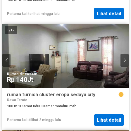
Lihat detail
Pertama kali terlihat minggu lalu
1
/
12
Rumah
·
disewakan
Rp 140Jt
rumah furnish cluster eropa sedayu city
Rawa Terate
100
m²
3
Kamar tidur
3
Kamar mandi
Rumah
Lihat detail
Pertama kali dilihat 2 minggu lalu