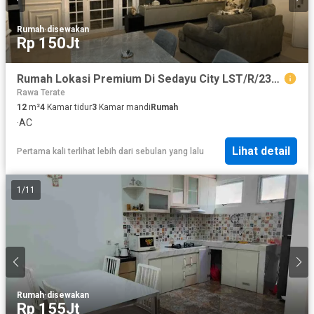
Rumah
·
disewakan
Rp 150Jt
Rumah Lokasi Premium Di Sedayu City LST/R/2390
Rawa Terate
12
m²
4
Kamar tidur
3
Kamar mandi
Rumah
·
AC
Lihat detail
Pertama kali terlihat lebih dari sebulan yang lalu
1
/
11
Rumah
·
disewakan
Rp 155Jt