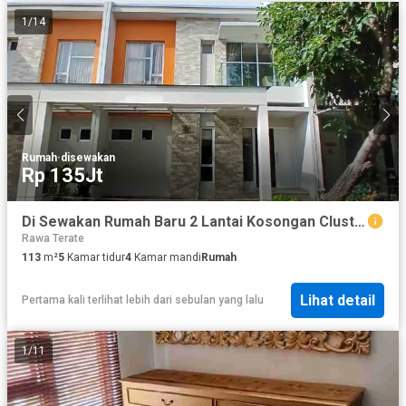
1
/
14
Rumah
·
disewakan
Rp 135Jt
Di Sewakan Rumah Baru 2 Lantai Kosongan Cluster Eropa Sedayu City
Rawa Terate
113
m²
5
Kamar tidur
4
Kamar mandi
Rumah
Lihat detail
Pertama kali terlihat lebih dari sebulan yang lalu
1
/
11