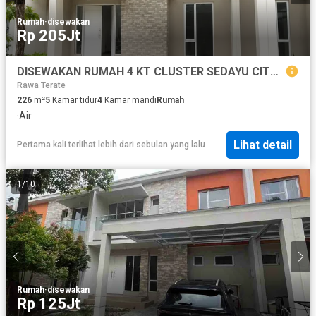
Rumah
·
disewakan
Rp 205Jt
DISEWAKAN RUMAH 4 KT CLUSTER SEDAYU CITY KELAPA GADING
Rawa Terate
226
m²
5
Kamar tidur
4
Kamar mandi
Rumah
·
Air
Lihat detail
Pertama kali terlihat lebih dari sebulan yang lalu
1
/
10
Rumah
·
disewakan
Rp 125Jt