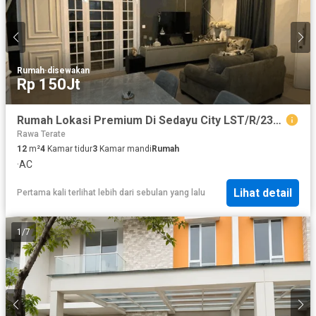
Rumah
·
disewakan
Rp 150Jt
Rumah Lokasi Premium Di Sedayu City LST/R/2390
Rawa Terate
12
m²
4
Kamar tidur
3
Kamar mandi
Rumah
·
AC
Lihat detail
Pertama kali terlihat lebih dari sebulan yang lalu
1
/
7