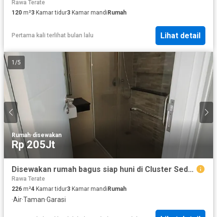
Rawa Terate
120
m²
3
Kamar tidur
3
Kamar mandi
Rumah
Lihat detail
Pertama kali terlihat bulan lalu
1
/
5
Rumah
·
disewakan
Rp 205Jt
Disewakan rumah bagus siap huni di Cluster Sedayu City - Kelapa Gading
Rawa Terate
226
m²
4
Kamar tidur
3
Kamar mandi
Rumah
·
Air
·
Taman
·
Garasi