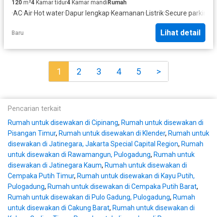
120
m²
4
Kamar tidur
4
Kamar mandi
Rumah
·
AC
·
Air
·
Hot water
·
Dapur lengkap
·
Keamanan
·
Listrik
·
Secure parking
·
G
Lihat detail
Baru
1
2
3
4
5
>
Pencarian terkait
Rumah untuk disewakan di Cipinang
,
Rumah untuk disewakan di
Pisangan Timur
,
Rumah untuk disewakan di Klender
,
Rumah untuk
disewakan di Jatinegara, Jakarta Special Capital Region
,
Rumah
untuk disewakan di Rawamangun, Pulogadung
,
Rumah untuk
disewakan di Jatinegara Kaum
,
Rumah untuk disewakan di
Cempaka Putih Timur
,
Rumah untuk disewakan di Kayu Putih,
Pulogadung
,
Rumah untuk disewakan di Cempaka Putih Barat
,
Rumah untuk disewakan di Pulo Gadung, Pulogadung
,
Rumah
untuk disewakan di Cakung Barat
,
Rumah untuk disewakan di