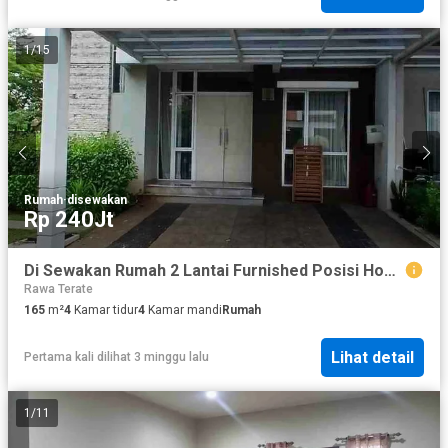
1
/
15
Rumah
·
disewakan
Rp 240Jt
Di Sewakan Rumah 2 Lantai Furnished Posisi Hook Cluster Eropa Sedayu City Kelapa Gading
Rawa Terate
165
m²
4
Kamar tidur
4
Kamar mandi
Rumah
Lihat detail
Pertama kali dilihat 3 minggu lalu
1
/
11