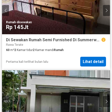
Rumah
·
disewakan
Rp 145Jt
Di Sewakan Rumah Semi Furnished Di Summerwood Sedayu City
Rawa Terate
60
m²
2
Kamar tidur
2
Kamar mandi
Rumah
Lihat detail
Pertama kali terlihat bulan lalu
1
/
9