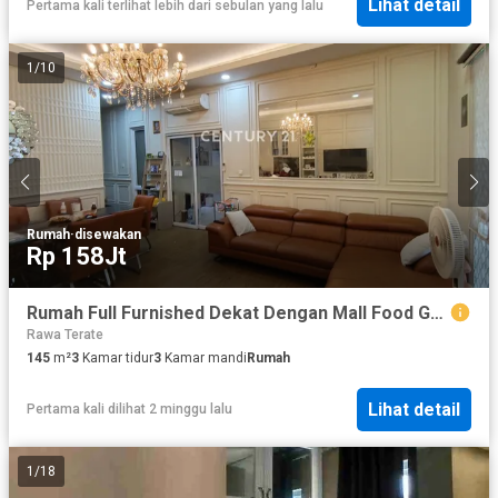
Lihat detail
Pertama kali terlihat lebih dari sebulan yang lalu
1
/
10
Rumah
·
disewakan
Rp 158Jt
Rumah Full Furnished Dekat Dengan Mall Food Grade Kelapa Gading
Rawa Terate
145
m²
3
Kamar tidur
3
Kamar mandi
Rumah
Lihat detail
Pertama kali dilihat 2 minggu lalu
1
/
18