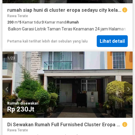
rumah siap huni di cluster eropa sedayu city kelapa gading jakarta utara
Rawa Terate
200
m²
5
Kamar tidur
3
Kamar mandi
Rumah
·
Balkon
·
Garasi
·
Listrik
·
Taman
·
Teras
·
Keamanan 24 jam
·
Halaman
Lihat detail
Pertama kali terlihat lebih dari sebulan yang lalu
1
/
23
Rumah
·
disewakan
Rp 230Jt
Di Sewakan Rumah Full Furnished Cluster Eropa Sedayu City Kelapa Gading
Rawa Terate