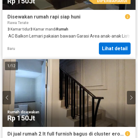
Rp 150Jt
DIPERBAHARUI
Disewakan rumah rapi siap huni
Rawa Terate
3
Kamar tidur
3
Kamar mandi
Rumah
·
AC
·
Balkon
·
Lemari pakaian bawaan
·
Garasi
·
Area anak-anak
·
Listrik
·
D
Lihat detail
Baru
1
/
12
Rumah
·
disewakan
Rp 150Jt
Di jual rumah 2 lt full furnish bagus di cluster eropa sedayu city, Kelapa gading, Jakut