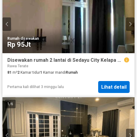
Rumah
·
disewakan
Rp 95Jt
Disewakan rumah 2 lantai di Sedayu City Kelapa Gading
Rawa Terate
81
m²
2
Kamar tidur
1
Kamar mandi
Rumah
Lihat detail
Pertama kali dilihat 3 minggu lalu
1
/
6