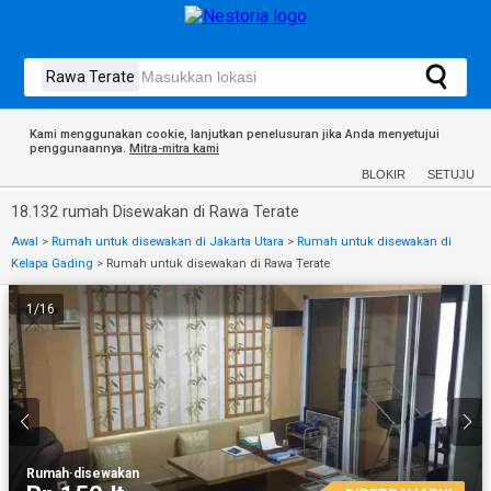
Kami menggunakan cookie, lanjutkan penelusuran jika Anda menyetujui
penggunaannya.
Mitra-mitra kami
BLOKIR
SETUJU
18.132 rumah Disewakan di Rawa Terate
Awal
>
Rumah untuk disewakan di Jakarta Utara
>
Rumah untuk disewakan di
Kelapa Gading
>
Rumah untuk disewakan di Rawa Terate
1
/
16
Rumah
·
disewakan