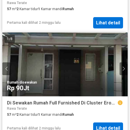
Rawa Terate
57
m²
2
Kamar tidur
1
Kamar mandi
Rumah
Lihat detail
Pertama kali dilihat 2 minggu lalu
1
/
8
Rumah
·
disewakan
Rp 90Jt
Di Sewakan Rumah Full Furnished Di Cluster Eropa Sedayu City Kelapa Gading
Rawa Terate
57
m²
2
Kamar tidur
1
Kamar mandi
Rumah
Lihat detail
Pertama kali dilihat 2 minggu lalu