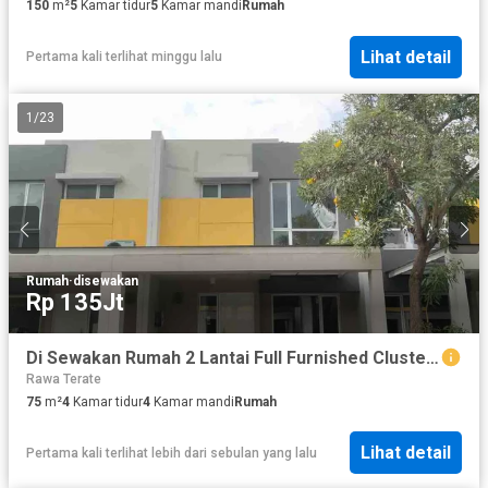
150
m²
5
Kamar tidur
5
Kamar mandi
Rumah
Lihat detail
Pertama kali terlihat minggu lalu
1
/
23
Rumah
·
disewakan
Rp 135Jt
Di Sewakan Rumah 2 Lantai Full Furnished Cluster Eropa Sedayu City Kelapa Gading
Rawa Terate
75
m²
4
Kamar tidur
4
Kamar mandi
Rumah
Lihat detail
Pertama kali terlihat lebih dari sebulan yang lalu