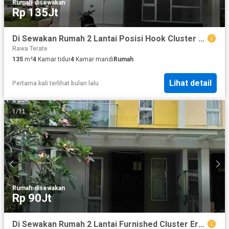
Rumah
·
disewakan
Rp 135Jt
Di Sewakan Rumah 2 Lantai Posisi Hook Cluster Eropa Sedayu City Kelapa Gading
Rawa Terate
135
m²
4
Kamar tidur
4
Kamar mandi
Rumah
Lihat detail
Pertama kali terlihat bulan lalu
1
/
11
Rumah
·
disewakan
Rp 90Jt
Di Sewakan Rumah 2 Lantai Furnished Cluster Eropa Sedayu City Kelapa Gading