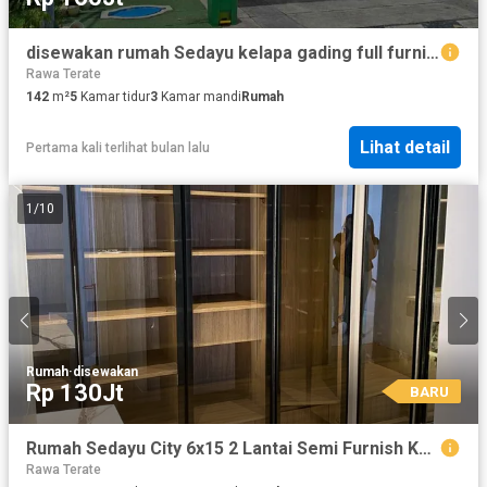
disewakan rumah Sedayu kelapa gading full furnished 4+1KT siap huni 160juta/th
Rawa Terate
142
m²
5
Kamar tidur
3
Kamar mandi
Rumah
Lihat detail
Pertama kali terlihat bulan lalu
1
/
10
Rumah
·
disewakan
Rp 130Jt
BARU
Rumah Sedayu City 6x15 2 Lantai Semi Furnish Kelapa Gading
Rawa Terate