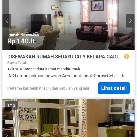
Rumah
·
disewakan
Rp 140Jt
DISEWAKAN RUMAH SEDAYU CITY KELAPA GADING JAKARTA UTARA
Rawa Terate
170
m²
4
Kamar tidur
4
Kamar mandi
Rumah
·
AC
·
Lemari pakaian bawaan
·
Area anak-anak
·
Garasi
·
Cctv
·
Listrik
·
Tam
Lihat detail
Pertama kali terlihat lebih dari sebulan yang lalu
1
/
12