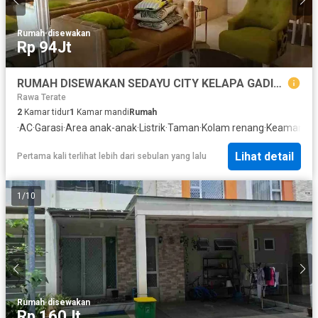
Rumah
·
disewakan
Rp 94Jt
RUMAH DISEWAKAN SEDAYU CITY KELAPA GADING FURNISH BAGUS
Rawa Terate
2
Kamar tidur
1
Kamar mandi
Rumah
·
AC
·
Garasi
·
Area anak-anak
·
Listrik
·
Taman
·
Kolam renang
·
Keamanan
·
Lihat detail
Pertama kali terlihat lebih dari sebulan yang lalu
1
/
10
Rumah
·
disewakan
Rp 160Jt