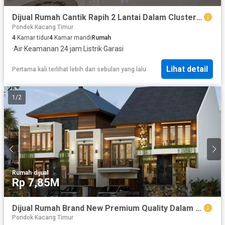
Dijual Rumah Cantik Rapih 2 Lantai Dalam Cluster Lokasi Strategis Dekat Global Jaya School di Emerald Bintaro Tangsel Lr-10956
Pondok Kacang Timur
4
Kamar tidur
4
Kamar mandi
Rumah
·
Air
·
Keamanan 24 jam
·
Listrik
·
Garasi
Lihat detail
Pertama kali terlihat lebih dari sebulan yang lalu
1
/
2
Rumah
·
dijual
Rp 7,85M
Dijual Rumah Brand New Premium Quality Dalam Cluster Ada Swimming Pool Lokasi Strategis Dekat Stasiun Sudimara di Sektor 9 Bintaro Tangsel Lr-10798
Pondok Kacang Timur