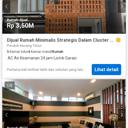
Rumah
·
dijual
Rp 3,50M
Dijual Rumah Minimalis Strategis Dalam Cluster Semi Furnished Full Renov Dekat Masjid di Emerald Bintaro Tangsel Dm-11493
Pondok Kacang Timur
5
Kamar tidur
4
Kamar mandi
Rumah
·
AC
·
Air
·
Keamanan 24 jam
·
Listrik
·
Garasi
Lihat detail
Pertama kali terlihat lebih dari sebulan yang lalu
1
/
8