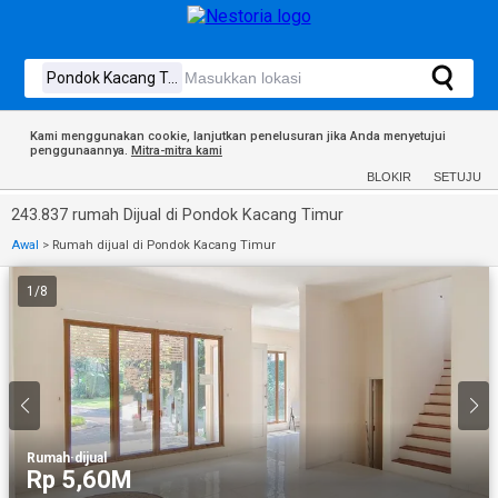
Kami menggunakan cookie, lanjutkan penelusuran jika Anda menyetujui
penggunaannya.
Mitra-mitra kami
BLOKIR
SETUJU
243.837 rumah Dijual di Pondok Kacang Timur
Awal
>
Rumah dijual di Pondok Kacang Timur
1
/
8
Rumah
·
dijual
Rp 5,60M