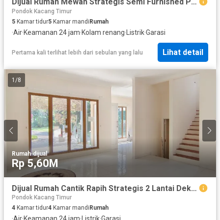
Dijual Rumah Mewah Strategis Semi Furnished Posisi Hoek Dalam Cluster Ada Swimming Pool Dekat Pasar Modern Bintaro di Sektor 9 Bintaro Gb-15450
Pondok Kacang Timur
5
Kamar tidur
5
Kamar mandi
Rumah
·
Air
·
Keamanan 24 jam
·
Kolam renang
·
Listrik
·
Garasi
Lihat detail
Pertama kali terlihat lebih dari sebulan yang lalu
1
/
8
Rumah
·
dijual
Rp 5,60M
Dijual Rumah Cantik Rapih Strategis 2 Lantai Dekat Fresh Market Bintaro di Sektor 9 Bintaro Tangsel Lr-10956
Pondok Kacang Timur
4
Kamar tidur
4
Kamar mandi
Rumah
·
Air
·
Keamanan 24 jam
·
Listrik
·
Garasi