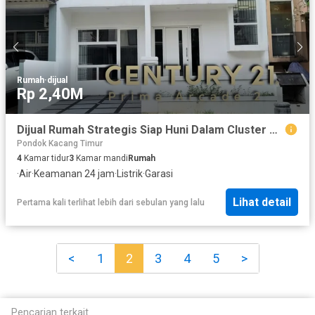
Rumah
·
dijual
Rp 2,40M
Dijual Rumah Strategis Siap Huni Dalam Cluster Dekat Bxc Mall di Emerald Bintaro Tangsel Gb-11909
Pondok Kacang Timur
4
Kamar tidur
3
Kamar mandi
Rumah
·
Air
·
Keamanan 24 jam
·
Listrik
·
Garasi
Lihat detail
Pertama kali terlihat lebih dari sebulan yang lalu
<
1
2
3
4
5
>
Pencarian terkait