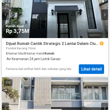
Rumah
·
dijual
Rp 3,75M
Dijual Rumah Cantik Strategis 2 Lantai Dalam Cluster 5 Menit ke Stasiun Sudimara di Sektor 9 Bintaro Tangsel Am-16372
Pondok Kacang Timur
5
Kamar tidur
5
Kamar mandi
Rumah
·
Air
·
Keamanan 24 jam
·
Listrik
·
Garasi
Lihat detail
Pertama kali terlihat lebih dari sebulan yang lalu
1
/
5