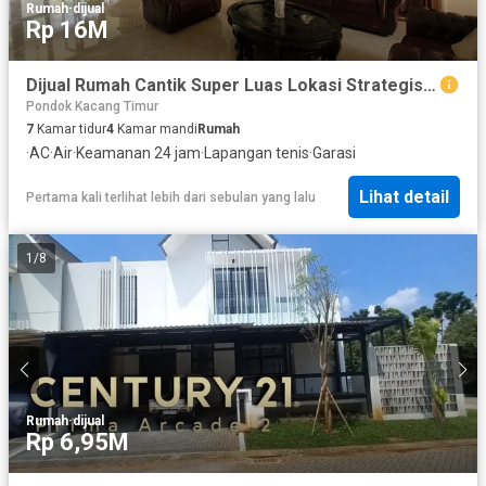
Rumah
·
dijual
Rp 16M
Dijual Rumah Cantik Super Luas Lokasi Strategis Dekat Pasar Modern Bintaro di Sektor 9 Bintaro Tangsel Gb-13627
Pondok Kacang Timur
7
Kamar tidur
4
Kamar mandi
Rumah
·
AC
·
Air
·
Keamanan 24 jam
·
Lapangan tenis
·
Garasi
Lihat detail
Pertama kali terlihat lebih dari sebulan yang lalu
1
/
8
Rumah
·
dijual
Rp 6,95M