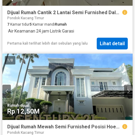
Dijual Rumah Cantik 2 Lantai Semi Furnished Dalam Cluster Lokasi Strategis 5 Menit ke Jakarta Japanese School di Emerald Bintaro Tangsel Gb-18041
Pondok Kacang Timur
7
Kamar tidur
5
Kamar mandi
Rumah
·
Air
·
Keamanan 24 jam
·
Listrik
·
Garasi
Lihat detail
Pertama kali terlihat lebih dari sebulan yang lalu
1
/
8
Rumah
·
dijual
Rp 12,50M
Dijual Rumah Mewah Semi Furnished Posisi Hoek Dalam Cluster Ada Swimming Pool Dekat Fresh Market di Sektor 9 Bintaro Tangsel Gb-15450
Pondok Kacang Timur