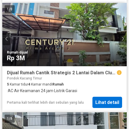
1
/
8
Rumah
·
dijual
Rp 3M
Dijual Rumah Cantik Strategis 2 Lantai Dalam Cluster Dekat Akses Stasiun Sudimara di Sektor 9 Bintaro Tangsel Gb-12758
Pondok Kacang Timur
5
Kamar tidur
4
Kamar mandi
Rumah
·
AC
·
Air
·
Keamanan 24 jam
·
Listrik
·
Garasi
Lihat detail
Pertama kali terlihat lebih dari sebulan yang lalu
1
/
8