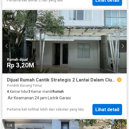
Lihat detail
Pertama kali dilihat 2 hari yang lalu
1
/
8
Rumah
·
dijual
Rp 3,20M
Dijual Rumah Cantik Strategis 2 Lantai Dalam Cluster Dekat Fresh Market Bintaro di Discovery Bintaro Tangsel Gb-18263
Pondok Kacang Timur
4
Kamar tidur
3
Kamar mandi
Rumah
·
Air
·
Keamanan 24 jam
·
Listrik
·
Garasi
Lihat detail
Pertama kali terlihat lebih dari sebulan yang lalu
1
/
8