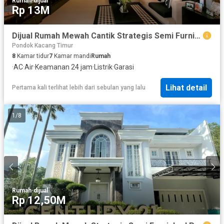
Rumah
·
dijual
Rp 13M
Dijual Rumah Mewah Cantik Strategis Semi Furnised Dekat Stasiun Sudimara di Sektor 9 Bintaro Tangsel Gb-16021
Pondok Kacang Timur
8
Kamar tidur
7
Kamar mandi
Rumah
·
AC
·
Air
·
Keamanan 24 jam
·
Listrik
·
Garasi
Lihat detail
Pertama kali terlihat lebih dari sebulan yang lalu
1
/
8
Rumah
·
dijual
Rp 12,50M