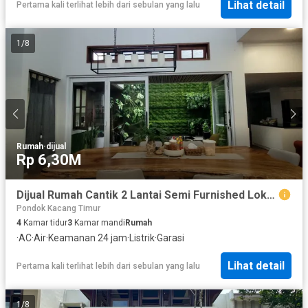
Lihat detail
Pertama kali terlihat lebih dari sebulan yang lalu
1
/
8
Rumah
·
dijual
Rp 6,30M
Dijual Rumah Cantik 2 Lantai Semi Furnished Lokasi Strategis Dekat Pasar Modern Bintaro di Sektor 9 Bintaro Tangsel Gb-16023
Pondok Kacang Timur
4
Kamar tidur
3
Kamar mandi
Rumah
·
AC
·
Air
·
Keamanan 24 jam
·
Listrik
·
Garasi
Lihat detail
Pertama kali terlihat lebih dari sebulan yang lalu
1
/
8