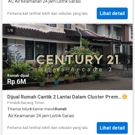
·
AC
·
Air
·
Keamanan 24 jam
·
Listrik
·
Garasi
Lihat detail
Pertama kali terlihat lebih dari sebulan yang lalu
1
/
8
Rumah
·
dijual
Rp 6M
Dijual Rumah Cantik 2 Lantai Dalam Cluster Premium Lokasi Strategis Dekat Lotte Mart di Sektor 8 Bintaro Tangsel Gb-16258
Pondok Kacang Timur
7
Kamar tidur
6
Kamar mandi
Rumah
·
Air
·
Keamanan 24 jam
·
Listrik
·
Garasi
Lihat detail
Pertama kali terlihat lebih dari sebulan yang lalu