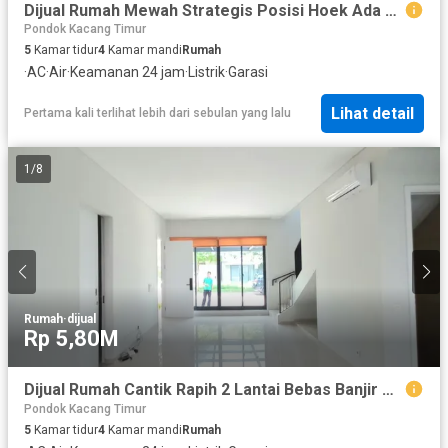
Dijual Rumah Mewah Strategis Posisi Hoek Ada Swimming Pool Dalam Cluster Dekat Fresh Market di Discovery Bintaro Tangsel Ar-13145
Pondok Kacang Timur
5
Kamar tidur
4
Kamar mandi
Rumah
·
AC
·
Air
·
Keamanan 24 jam
·
Listrik
·
Garasi
Lihat detail
Pertama kali terlihat lebih dari sebulan yang lalu
1
/
8
Rumah
·
dijual
Rp 5,80M
Dijual Rumah Cantik Rapih 2 Lantai Bebas Banjir Dalam Cluster Lokasi Strategis Dekat Fresh Market di Discovery Bintaro Tangsel Sc-16246
Pondok Kacang Timur
5
Kamar tidur
4
Kamar mandi
Rumah