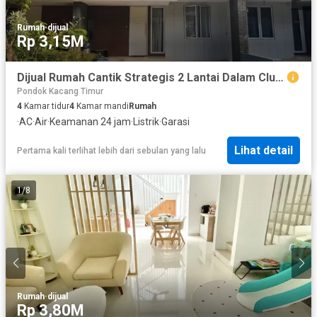
Rumah
·
dijual
Rp 3,15M
Dijual Rumah Cantik Strategis 2 Lantai Dalam Cluster Ada Ruang Musholla Dekat Fresh Market Bintaro di Discovery Bintaro Tangsel Gb-17982
Pondok Kacang Timur
4
Kamar tidur
4
Kamar mandi
Rumah
·
AC
·
Air
·
Keamanan 24 jam
·
Listrik
·
Garasi
Lihat detail
Pertama kali terlihat lebih dari sebulan yang lalu
1
/
8
Rumah
·
dijual
Rp 3,80M