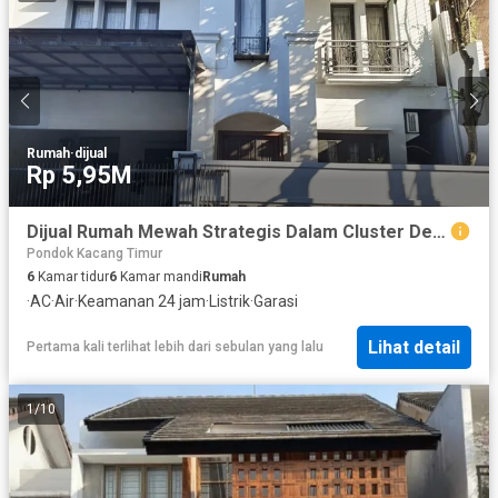
Rumah
·
dijual
Rp 5,95M
Dijual Rumah Mewah Strategis Dalam Cluster Dekat Bxc Mall di Sektor 9 Bintaro Tangsel Gb-9490
Pondok Kacang Timur
6
Kamar tidur
6
Kamar mandi
Rumah
·
AC
·
Air
·
Keamanan 24 jam
·
Listrik
·
Garasi
Lihat detail
Pertama kali terlihat lebih dari sebulan yang lalu
1
/
10