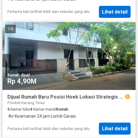
Lihat detail
Pertama kali terlihat lebih dari sebulan yang lalu
1
/
8
Rumah
·
dijual
Rp 4,90M
Dijual Rumah Baru Posisi Hoek Lokasi Strategis Dekat Pasar Modern Bintaro di Sektor 9 Bintaro Tangsel Gb-15701
Pondok Kacang Timur
5
Kamar tidur
4
Kamar mandi
Rumah
·
Air
·
Keamanan 24 jam
·
Listrik
·
Garasi
Lihat detail
Pertama kali terlihat lebih dari sebulan yang lalu