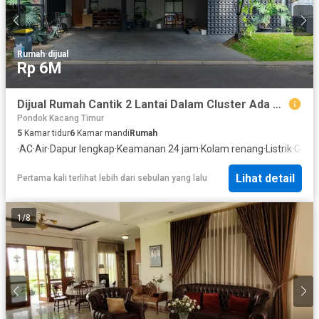
Rumah
·
dijual
Rp 6M
Dijual Rumah Cantik 2 Lantai Dalam Cluster Ada Swimming Pool Lokasi Strategis Dekat Bxc Mall di Emerald Bintaro Tangsel Gb-18042
Pondok Kacang Timur
5
Kamar tidur
6
Kamar mandi
Rumah
·
AC
·
Air
·
Dapur lengkap
·
Keamanan 24 jam
·
Kolam renang
·
Listrik
·
Garas
Lihat detail
Pertama kali terlihat lebih dari sebulan yang lalu
1
/
8