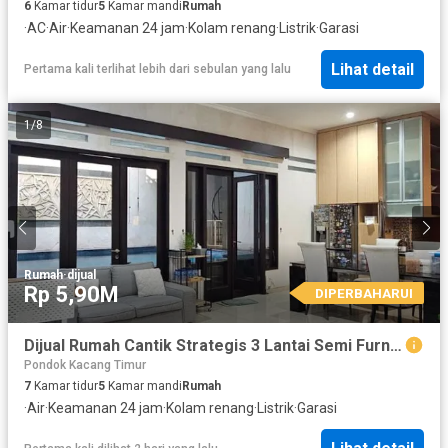
6
Kamar tidur
5
Kamar mandi
Rumah
·
AC
·
Air
·
Keamanan 24 jam
·
Kolam renang
·
Listrik
·
Garasi
Lihat detail
Pertama kali terlihat lebih dari sebulan yang lalu
1
/
8
Rumah
·
dijual
Rp 5,90M
DIPERBAHARUI
Dijual Rumah Cantik Strategis 3 Lantai Semi Furnished Ada Swimming Pool Dekat Pasar Modern Bintaro di Sektor 9 Bintaro Tangsel Lr-17250
Pondok Kacang Timur
7
Kamar tidur
5
Kamar mandi
Rumah
·
Air
·
Keamanan 24 jam
·
Kolam renang
·
Listrik
·
Garasi