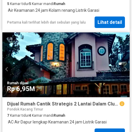
5
Kamar tidur
5
Kamar mandi
Rumah
·
Air
·
Keamanan 24 jam
·
Kolam renang
·
Listrik
·
Garasi
Lihat detail
Pertama kali terlihat lebih dari sebulan yang lalu
1
/
8
Rumah
·
dijual
Rp 6,95M
Dijual Rumah Cantik Strategis 2 Lantai Dalam Cluster Dekat Pasar Modern Bintaro di Sektor 9 Bintaro Tangsel Ar-18030
Pondok Kacang Timur
7
Kamar tidur
4
Kamar mandi
Rumah
·
AC
·
Air
·
Dapur lengkap
·
Keamanan 24 jam
·
Listrik
·
Garasi