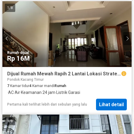
1
/
8
Rumah
·
dijual
Rp 16M
Dijual Rumah Mewah Rapih 2 Lantai Lokasi Strategis Dekat Pasar Modern Bintaro di Sektor 9 Bintaro Tangsel Gb-13627
Pondok Kacang Timur
7
Kamar tidur
4
Kamar mandi
Rumah
·
AC
·
Air
·
Keamanan 24 jam
·
Listrik
·
Garasi
Lihat detail
Pertama kali terlihat lebih dari sebulan yang lalu
1
/
8