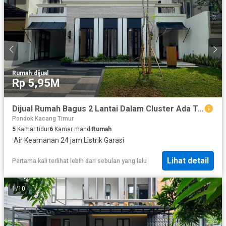
Rumah
·
dijual
Rp 5,95M
Dijual Rumah Bagus 2 Lantai Dalam Cluster Ada Taman Lokasi Strategis Dekat Stasiun Sudimara di Bintaro Tangsel Am-17887
Pondok Kacang Timur
5
Kamar tidur
6
Kamar mandi
Rumah
·
Air
·
Keamanan 24 jam
·
Listrik
·
Garasi
Lihat detail
Pertama kali terlihat lebih dari sebulan yang lalu
1
/
10