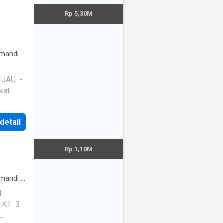
mankan
Rp 5,30M
2
mandi
·
k-anak
·
area
·
JAU. -
angan
 detail
Rp 1,10M
mandi
·
N