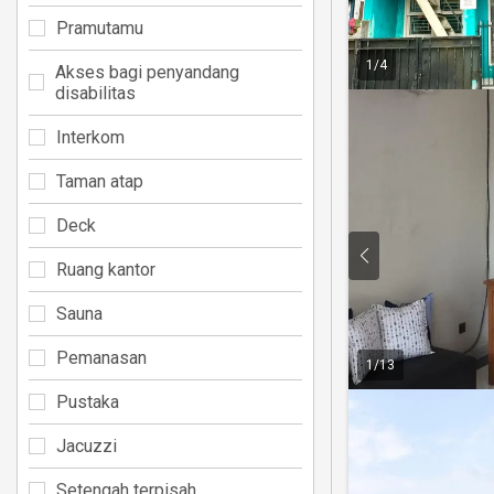
Pramutamu
1
/
4
Akses bagi penyandang
disabilitas
Interkom
Taman atap
Deck
Ruang kantor
Sauna
Pemanasan
1
/
13
Pustaka
Jacuzzi
Setengah terpisah