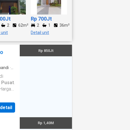
900Jt
Rp 700Jt
2
62m²
2
1
36m²
 unit
Detail unit
Rp 850Jt
io
andi
·
n
·
di
 Pusat
.
 Harga
 Kamar
 detail
tle
Rp 1,40M