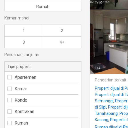
1
/
10
Rumah
Kamar mandi
1
2
3
4+
Pencarian Lanjutan
Tipe properti
1
/
4
Apartemen
Pencarian terkait
Kamar
Properti dijual di
Properti dijual di
Kondo
Semanggi
,
Propert
di Slipi
,
Properti di
Kontrakan
Tanahabang
,
Prope
Kacang
,
Properti d
Rumah
Rumah dijual di 