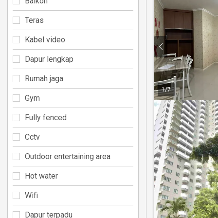
Balkon
Teras
Kabel video
Dapur lengkap
Rumah jaga
1
/
7
Gym
Fully fenced
Cctv
Outdoor entertaining area
Hot water
Wifi
Dapur terpadu