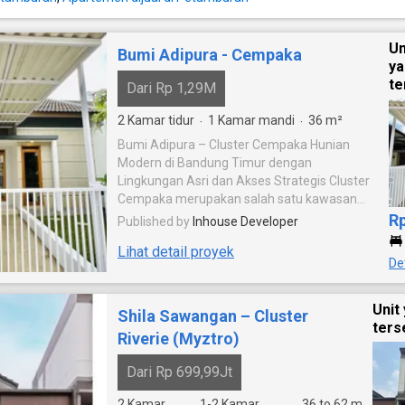
Un
Bumi Adipura - Cempaka
y
te
Dari Rp 1,29M
2
Kamar tidur
1
Kamar mandi
36
m²
·
·
Bumi Adipura – Cluster Cempaka Hunian
Modern di Bandung Timur dengan
Lingkungan Asri dan Akses Strategis Cluster
Cempaka merupakan salah satu kawasan
hunian unggulan di Bumi Adipura, sebuah
R
Published by
Inhouse Developer
township yang telah berkembang di kawasan
Lihat detail proyek
Gedebage, Bandung Timur. Mengusung
Det
konsep hunian modern yang nyaman dan
fungsional, Cluster Cempaka dirancang untuk
memenuhi kebutuhan keluarga masa kini
Unit
Shila Sawangan – Cluster
dengan menghadirkan lingkungan yang hijau,
ters
Riverie (Myztro)
tertata, serta didukung akses yang mudah
menuju berbagai fasilitas penting di Kota
Dari Rp 699,99Jt
Bandung. Sebagai bagian dari kawasan Bumi
Adipura yang telah dikembangkan sejak
2
Kamar
1-2
Kamar
36 to 62
m²