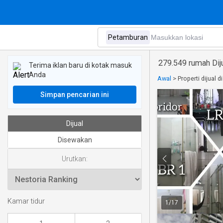
279.549 rumah Dij
Terima iklan baru di kotak masuk
Anda
Awal
>
Properti dijual 
Simpan pencarian ini
Dijual
Disewakan
Urutkan:
Kamar tidur
1
/
17