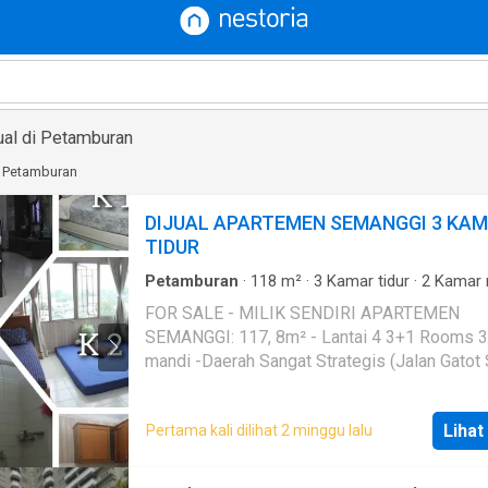
ual di Petamburan
di Petamburan
DIJUAL APARTEMEN SEMANGGI 3 KA
TIDUR
Petamburan
·
118
m²
·
3
Kamar tidur
·
2
Kamar 
Apartemen
·
AC
·
Air
·
Hot water
·
Area anak-an
FOR SALE - MILIK SENDIRI APARTEMEN
Balkon
·
Cctv
·
Dapur lengkap
·
Dapur terpadu
·
G
SEMANGGI: 117, 8m² - Lantai 4 3+1 Rooms 3
Internet
·
Keamanan
·
Keamanan 24 jam
·
Kolam
·
Angkat
·
Listrik
·
Secure parking
·
Rumah jaga
·
mandi -Daerah Sangat Strategis (Jalan Gatot
Telephone
·
Televisi
·
Garasi
·
Wifi
- Tanah Abang -
Jakarta Pusat
) -Langsung 
Tol S.Parman -Parkiran Luas - 2 Basement -Li
Lihat
Pertama kali dilihat 2 minggu lalu
FASILITAS: -Resepsionis dan Security 24 jam
Swimming pool -Gym -Taman -Multifunction 
Minimarket -Children Playground -Tennis cour