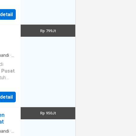
kost²an
 detail
Rp 799Jt
andi
·
di
 Pusat
.
Lantai
 detail
Rp 950Jt
en
at
andi
·