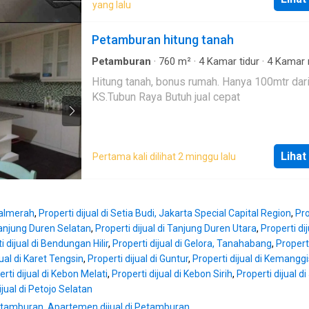
yang lalu
Petamburan hitung tanah
Petamburan
·
760
m²
·
4
Kamar tidur
·
4
Kamar 
Rumah
Hitung tanah, bonus rumah. Hanya 100mtr dar
KS.Tubun Raya Butuh jual cepat
Lihat
Pertama kali dilihat 2 minggu lalu
 Palmerah
,
Properti dijual di Setia Budi, Jakarta Special Capital Region
,
Pro
 Tanjung Duren Selatan
,
Properti dijual di Tanjung Duren Utara
,
Properti di
i dijual di Bendungan Hilir
,
Properti dijual di Gelora, Tanahabang
,
Properti
jual di Karet Tengsin
,
Properti dijual di Guntur
,
Properti dijual di Kemangg
rti dijual di Kebon Melati
,
Properti dijual di Kebon Sirih
,
Properti dijual di
ijual di Petojo Selatan
Petamburan
,
Apartemen dijual di Petamburan