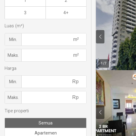
1
2
3
4+
Luas (m²)
Min.
Maks.
1
/
7
Harga
Min.
Maks.
Tipe properti
Semua
Apartemen