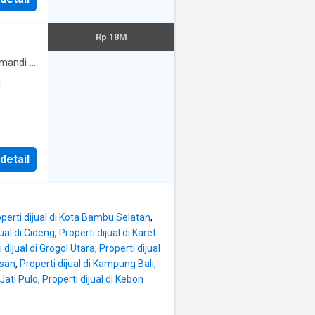
Rp 18M
mandi
·
i
 detail
perti dijual di Kota Bambu Selatan
,
jual di Cideng
,
Properti dijual di Karet
 dijual di Grogol Utara
,
Properti dijual
isan
,
Properti dijual di Kampung Bali,
 Jati Pulo
,
Properti dijual di Kebon