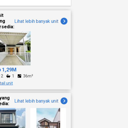
it
ang
Lihat lebih banyak unit
rsedia:
p 1,29M
2
1
36m²
ail unit
 yang
Lihat lebih banyak unit
edia: