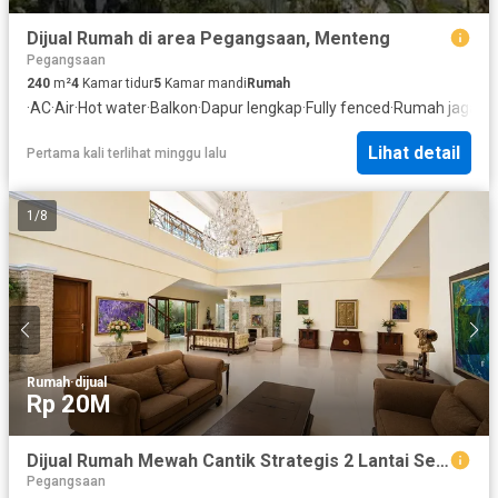
Dijual Rumah di area Pegangsaan, Menteng
Pegangsaan
240
m²
4
Kamar tidur
5
Kamar mandi
Rumah
·
AC
·
Air
·
Hot water
·
Balkon
·
Dapur lengkap
·
Fully fenced
·
Rumah jaga
Lihat detail
Pertama kali terlihat minggu lalu
1
/
8
Rumah
·
dijual
Rp 20M
Dijual Rumah Mewah Cantik Strategis 2 Lantai Semi Furnished Dekat Stasiun Cikini dan Stasiun Manggarai di Pegangsaan Jakpus Nd-18424
Pegangsaan