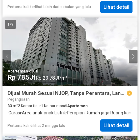
Lihat detail
Pertama kali terlihat lebih dari sebulan yang lalu
1
/
9
Apartemen
·
dijual
Rp 785Jt
Rp 23,78Jt/m²
Dijual Murah Sesuai NJOP, Tanpa Perantara, Langsung dengan Pemilik, Apartemen Secondary 2BR di Apartemen Menteng Square, Luas 33m², Matraman, Jakarta Timur
Pegangsaan
33
m²
2
Kamar tidur
1
Kamar mandi
Apartemen
·
Garasi
·
Area anak-anak
·
Listrik
·
Perapian
·
Rumah jaga
·
Ruang kantor
·
Lihat detail
Pertama kali dilihat 2 minggu lalu