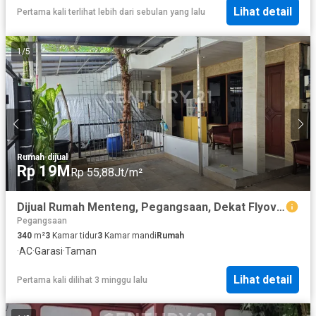
Lihat detail
Pertama kali terlihat lebih dari sebulan yang lalu
1
/
5
Rumah
·
dijual
Rp 19M
Rp 55,88Jt/m²
Dijual Rumah Menteng, Pegangsaan, Dekat Flyover Pramuka
Pegangsaan
340
m²
3
Kamar tidur
3
Kamar mandi
Rumah
·
AC
·
Garasi
·
Taman
Lihat detail
Pertama kali dilihat 3 minggu lalu