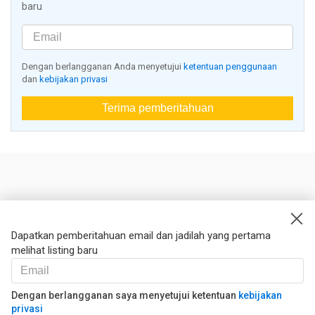
baru
Dengan berlangganan Anda menyetujui
ketentuan penggunaan
dan
kebijakan privasi
Terima pemberitahuan
Nestoria
Kontak kami
Dapatkan pemberitahuan email dan jadilah yang pertama
melihat listing baru
Hukum
Syarat dan ketentuan
Kebijakan privasi
Dengan berlangganan saya menyetujui ketentuan
kebijakan
privasi
Kebijakan Cookies