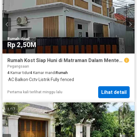
bergaya château Prancis - Jendela besar untuk pencahayaan
alami - Smart Door Lock - Tata ruang yang efisien - Balkon pada
tipe tertentu - Material bangunan berkualitas premium - Sirkulasi
udara yang optimal.
Rumah
·
dijual
Rp 2,50M
Rumah Kost Siap Huni di Matraman Dalam Menteng Jakarta Pusat
Pegangsaan
4
Kamar tidur
4
Kamar mandi
Rumah
·
AC
·
Balkon
·
Cctv
·
Listrik
·
Fully fenced
Lihat detail
Pertama kali terlihat minggu lalu
1
/
17