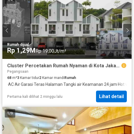
Rumah
·
dijual
Rp 1,29M
Rp 19,00Jt/m²
Cluster Percetakan Rumah Nyaman di Kota Jakarta Pusat
Pegangsaan
68
m²
3
Kamar tidur
2
Kamar mandi
Rumah
·
AC
·
Air
·
Garasi
·
Teras
·
Halaman
·
Tangki air
·
Keamanan 24 jam
·
Hot wat
Lihat detail
Pertama kali dilihat 2 minggu lalu
1
/
9