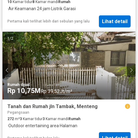
10
Kamar tidur
8
Kamar mandi
Rumah
·
Air
·
Keamanan 24 jam
·
Listrik
·
Garasi
Lihat detail
Pertama kali terlihat lebih dari sebulan yang lalu
1
/
2
Rumah
·
dijual
Rp 10,75M
Rp 39,52Jt/m²
Tanah dan Rumah jln Tambak, Menteng
Pegangsaan
272
m²
3
Kamar tidur
3
Kamar mandi
Rumah
·
Outdoor entertaining area
·
Halaman