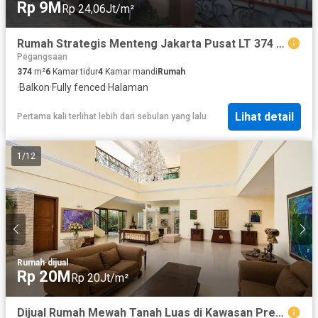
Rp 9M
Rp 24,06Jt/m²
Rumah Strategis Menteng Jakarta Pusat LT 374 M, Cocok Hunian & Kantor
Pegangsaan
374
m²
6
Kamar tidur
4
Kamar mandi
Rumah
·
Balkon
·
Fully fenced
·
Halaman
Lihat detail
Pertama kali terlihat lebih dari sebulan yang lalu
1
/
12
Rumah
·
dijual
Rp 20M
Rp 20Jt/m²
Dijual Rumah Mewah Tanah Luas di Kawasan Premium Jakarta Pusat ND-18424