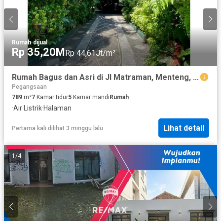
Rumah
·
dijual
Rp 35,20M
Rp 44,61Jt/m²
Rumah Bagus dan Asri di Jl Matraman, Menteng, Jakarta Pusat
Pegangsaan
789
m²
7
Kamar tidur
5
Kamar mandi
Rumah
·
Air
·
Listrik
·
Halaman
Lihat detail
Pertama kali dilihat 3 minggu lalu
1
/
4