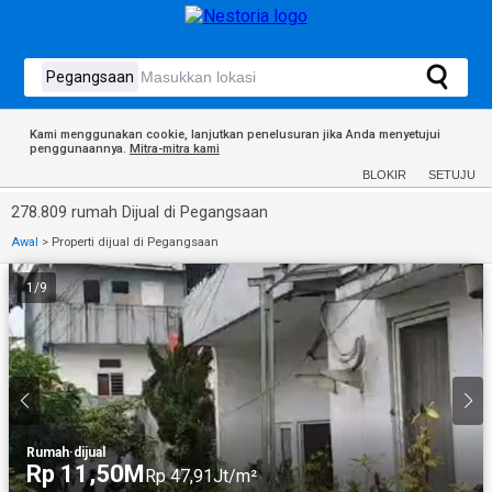
Kami menggunakan cookie, lanjutkan penelusuran jika Anda menyetujui
penggunaannya.
Mitra-mitra kami
BLOKIR
SETUJU
278.809 rumah Dijual di Pegangsaan
Awal
>
Properti dijual di Pegangsaan
1
/
9
Rumah
·
dijual
Rp 11,50M
Rp 47,91Jt/m²