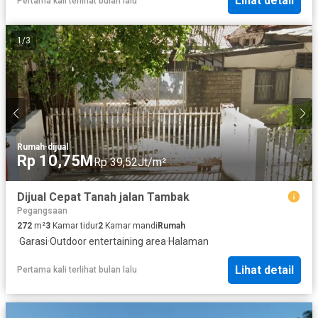
Lihat detail
Pertama kali terlihat bulan lalu
1
/
3
Rumah
·
dijual
Rp 10,75M
Rp 39,52Jt/m²
Dijual Cepat Tanah jalan Tambak
Pegangsaan
272
m²
3
Kamar tidur
2
Kamar mandi
Rumah
·
Garasi
·
Outdoor entertaining area
·
Halaman
Lihat detail
Pertama kali terlihat bulan lalu