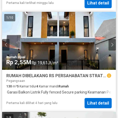
Lihat detail
Pertama kali terlihat minggu lalu
1
/
10
Rumah
·
dijual
Rp 2,55M
Rp 19,61Jt/m²
RUMAH DIBELAKANG RS PERSAHABATAN STRATEGIS
Pegangsaan
130
m²
5
Kamar tidur
4
Kamar mandi
Rumah
·
Garasi
·
Balkon
·
Listrik
·
Fully fenced
·
Secure parking
·
Keamanan
·
Peman
Lihat detail
Pertama kali dilihat 4 hari yang lalu
1
/
8