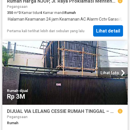
Rumah Harga NJOP, Jl. Raya Proklamasi Menteng Jakarta Pusat
Pegangsaan
350
m²
3
Kamar tidur
4
Kamar mandi
Rumah
·
Halaman
·
Keamanan 24 jam
·
Keamanan
·
AC
·
Alarm
·
Cctv
·
Garasi
·
Listri
Lihat detail
Pertama kali terlihat lebih dari sebulan yang lalu
Lihat foto
Rumah
·
dijual
Rp 3M
DIJUAL VIA LELANG CESSIE RUMAH TINGGAL – MENTENG JAKARTA PUSAT
Pegangsaan
Rumah