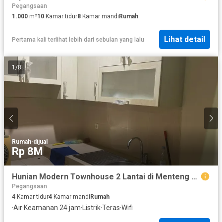
Pegangsaan
1.000
m²
10
Kamar tidur
8
Kamar mandi
Rumah
Lihat detail
Pertama kali terlihat lebih dari sebulan yang lalu
1
/
8
Rumah
·
dijual
Rp 8M
Hunian Modern Townhouse 2 Lantai di Menteng Jakarta Pusat ND-18739
Pegangsaan
4
Kamar tidur
4
Kamar mandi
Rumah
·
Air
·
Keamanan 24 jam
·
Listrik
·
Teras
·
Wifi