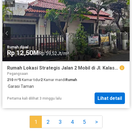
1
/
4
Rumah
·
dijual
Rp 12,50M
Rp 59,52Jt/m²
Rumah Lokasi Strategis Jalan 2 Mobil di Jl. Kalasan, Pegangsaan, Menteng
Pegangsaan
210
m²
5
Kamar tidur
2
Kamar mandi
Rumah
·
Garasi
·
Taman
Lihat detail
Pertama kali dilihat 3 minggu lalu
1
2
3
4
5
>