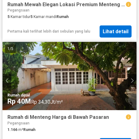
Rumah Mewah Elegan Lokasi Premium Menteng Jakarta Pusat
Pegangsaan
5
Kamar tidur
5
Kamar mandi
Rumah
Lihat detail
Pertama kali terlihat lebih dari sebulan yang lalu
1
/
5
Rumah
·
dijual
Rp 40M
Rp 34,30Jt/m²
Rumah di Menteng Harga di Bawah Pasaran
Pegangsaan
1.166
m²
Rumah