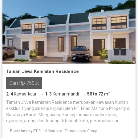
Taman Jivva Kemlaten Residence
Dari Rp 750Jt
2-4
Kamar tidur
1-3
Kamar mandi
50 to 72
m²
·
·
Taman Jivva Kemlaten Residence merupakan kawasan hunian
eksklusif yang dikembangkan oleh PT. Friad Martono Property di
Surabaya Barat. Mengusung konsep hunian modern yang
nyaman, aman, dan tenang di tengah kota, perumahan ini
didukung dengan perkembangan infrastruktur kawasan yang
Published by
PT Friad Martono - Taman Jivva Group
pesat sehingga memberikan nilai investasi yang menjanjikan.