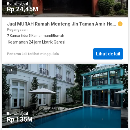
Rumah
·
dijual
Rp 24,45M
Jual MURAH Rumah Menteng Jln Taman Amir Hamzah / Taman Matraman Timur LT 1183 M2 Pegangsaan Menteng Jakarta Pusat Bawah Harga Pasar
Pegangsaan
7
Kamar tidur
5
Kamar mandi
Rumah
·
Keamanan 24 jam
·
Listrik
·
Garasi
Lihat detail
Pertama kali terlihat minggu lalu
1
/
16
Rumah
·
dijual
Rp 135M