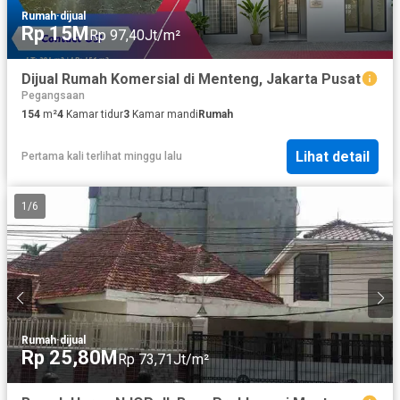
Rumah
·
dijual
Rp 15M
Rp 97,40Jt/m²
Dijual Rumah Komersial di Menteng, Jakarta Pusat
Pegangsaan
154
m²
4
Kamar tidur
3
Kamar mandi
Rumah
Lihat detail
Pertama kali terlihat minggu lalu
1
/
6
Rumah
·
dijual
Rp 25,80M
Rp 73,71Jt/m²