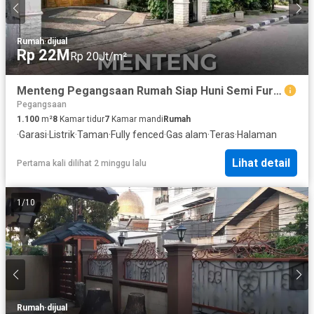
Rumah
·
dijual
Rp 22M
Rp 20Jt/m²
Menteng Pegangsaan Rumah Siap Huni Semi Furnished
Pegangsaan
1.100
m²
8
Kamar tidur
7
Kamar mandi
Rumah
·
Garasi
·
Listrik
·
Taman
·
Fully fenced
·
Gas alam
·
Teras
·
Halaman
Lihat detail
Pertama kali dilihat 2 minggu lalu
1
/
10
Rumah
·
dijual