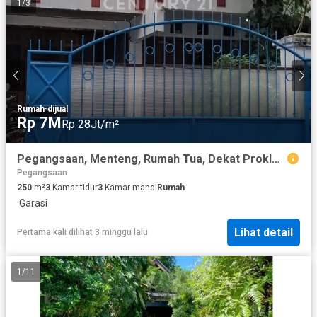
1
/
3
Rumah
·
dijual
Rp 7M
Rp 28Jt/m²
Pegangsaan, Menteng, Rumah Tua, Dekat Proklamasi , Pramuka
Pegangsaan
250
m²
3
Kamar tidur
3
Kamar mandi
Rumah
·
Garasi
Lihat detail
Pertama kali dilihat 3 minggu lalu
1
/
11