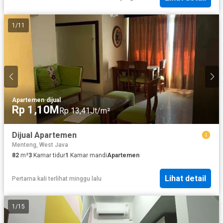
1
/
11
Apartemen
·
dijual
Rp 1,10M
Rp 13,41Jt/m²
Dijual Apartemen
Menteng, West Java
82
m²
3
Kamar tidur
1
Kamar mandi
Apartemen
Lihat detail
Pertama kali terlihat minggu lalu
1
/
15