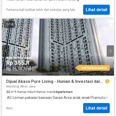
Lihat detail
Pertama kali terlihat lebih dari sebulan yang lalu
1
/
14
Apartemen
·
dijual
Rp 355Jt
DIPERBAHARUI
Rp 16,13Jt/m²
Dijual Akasa Pure Living - Hunian & Investasi dalam Satu Pilihan
Menteng, West Java
22
m²
1
Kamar tidur
1
Kamar mandi
Apartemen
·
AC
·
Lemari pakaian bawaan
·
Garasi
·
Area anak-anak
·
Pramutamu
·
Ak
Lihat detail
Baru