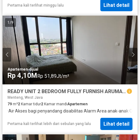
Lihat detail
Pertama kali terlihat minggu lalu
1
/
9
Apartemen
·
dijual
Rp 4,10M
Rp 51,89Jt/m²
READY UNIT 2 BEDROOM FULLY FURNISH ARUMAYA RESIDENCE JAKSEL!
Menteng, West Java
79
m²
2
Kamar tidur
2
Kamar mandi
Apartemen
·
Air
·
Akses bagi penyandang disabilitas
·
Alarm
·
Area anak-anak
·
Outdo
Lihat detail
Pertama kali terlihat lebih dari sebulan yang lalu