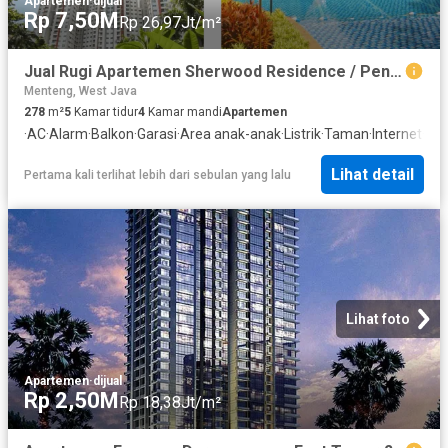
Apartemen
·
dijual
Rp 7,50M
Rp 26,97Jt/m²
Jual Rugi Apartemen Sherwood Residence / Penthouse
Menteng, West Java
278
m²
5
Kamar tidur
4
Kamar mandi
Apartemen
·
AC
·
Alarm
·
Balkon
·
Garasi
·
Area anak-anak
·
Listrik
·
Taman
·
Internet
·
Ke
Lihat detail
Pertama kali terlihat lebih dari sebulan yang lalu
Lihat foto
Apartemen
·
dijual
Rp 2,50M
Rp 18,38Jt/m²