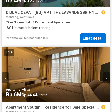
Rp 25,31Jt/m²
DIJUAL CEPAT (BU) APT THE LAVANDE 3BR + 1 maid VIEW POOL
Menteng, West Java
79
m²
3
Kamar tidur
3
Kamar mandi
Apartemen
·
AC
·
Hot water
·
Kolam renang
Lihat detail
Pertama kali terlihat bulan lalu
1
/
14
Apartemen
·
dijual
Rp 6M
Rp 44,44Jt/m²
Apartment Southhill Residence for Sale Special Price