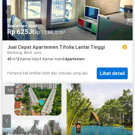
Apartemen
·
dijual
Rp 625Jt
Rp 13,88Jt/m²
Jual Cepat Apartemen Tifolia Lantai Tinggi
Menteng, West Java
45
m²
2
Kamar tidur
1
Kamar mandi
Apartemen
Lihat detail
Pertama kali terlihat lebih dari sebulan yang lalu
1
/
5