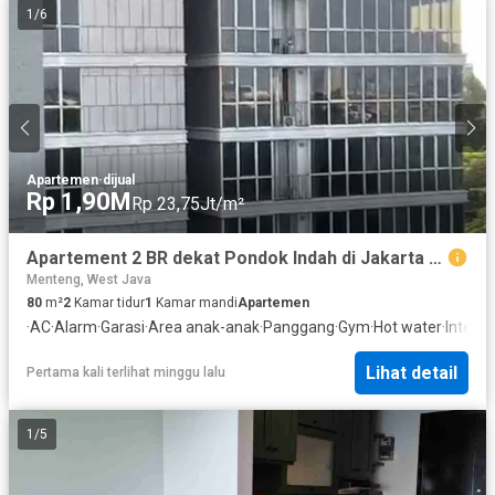
1
/
6
Apartemen
·
dijual
Rp 1,90M
Rp 23,75Jt/m²
Apartement 2 BR dekat Pondok Indah di Jakarta Selatan tanpa DP
Menteng, West Java
80
m²
2
Kamar tidur
1
Kamar mandi
Apartemen
·
AC
·
Alarm
·
Garasi
·
Area anak-anak
·
Panggang
·
Gym
·
Hot water
·
Interk
Lihat detail
Pertama kali terlihat minggu lalu
1
/
5