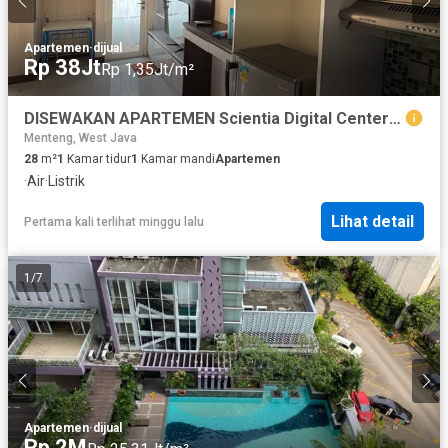
Apartemen
·
dijual
Rp 38Jt
Rp 1,35Jt/m²
DISEWAKAN APARTEMEN Scientia Digital Center (SDC)
Menteng, West Java
28
m²
1
Kamar tidur
1
Kamar mandi
Apartemen
·
Air
·
Listrik
Lihat detail
Pertama kali terlihat minggu lalu
1
/
7
Apartemen
·
dijual
Rp 2M