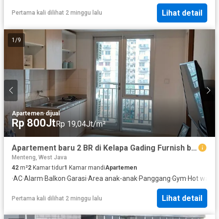
dan bandara, Apartemen Ciputra International menjadi pilihan
Lihat detail
Pertama kali dilihat 2 minggu lalu
tepat untuk: - Hunian profesional - Ekspatriat - Investasi properti
Jakarta Barat
1
/
9
Apartemen
·
dijual
Rp 800Jt
Rp 19,04Jt/m²
Apartement baru 2 BR di Kelapa Gading Furnish bayar 2,5 juta siap huni
Menteng, West Java
42
m²
2
Kamar tidur
1
Kamar mandi
Apartemen
·
AC
·
Alarm
·
Balkon
·
Garasi
·
Area anak-anak
·
Panggang
·
Gym
·
Hot water
Lihat detail
Pertama kali dilihat 2 minggu lalu