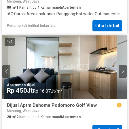
Menteng, West Java
80
m²
1
Kamar tidur
1
Kamar mandi
Apartemen
·
AC
·
Garasi
·
Area anak-anak
·
Panggang
·
Hot water
·
Outdoor entertaini
Lihat detail
Pertama kali terlihat bulan lalu
1
/
9
Apartemen
·
dijual
Rp 450Jt
Rp 16,07Jt/m²
Dijual Aptm Dahoma Podomoro Golf View
Menteng, West Java
28
m²
2
Kamar tidur
1
Kamar mandi
Apartemen