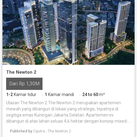
The Newton 2
Dari Rp 1,30M
1-2
Kamar tidur
1
Kamar mandi
24 to 60
m²
·
·
Ulasan The Newton 2 The Newton 2 merupakan apartemen
mewah yang dibangun di lokasi yang strategis, tepatnya di
segitiga emas Kuningan Jakarta Selatan. Apartemen ini
dibangun di atas lahan seluas 4,6 hektar dengan konsep mixed-
used development oleh pengembang ternama Ciputra Group.
Published by
Ciputra - The Newton 2
Apartemen ini menawarkan berbagai fasilitas bintang lima,