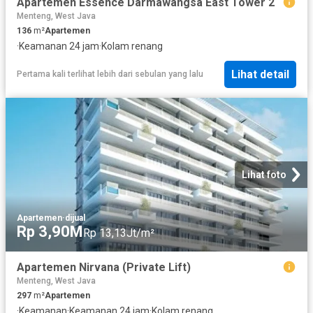
Apartemen Essence Darmawangsa East Tower 2
Menteng, West Java
136
m²
Apartemen
·
Keamanan 24 jam
·
Kolam renang
Lihat detail
Pertama kali terlihat lebih dari sebulan yang lalu
Lihat foto
Apartemen
·
dijual
Rp 3,90M
Rp 13,13Jt/m²
Apartemen Nirvana (Private Lift)
Menteng, West Java
297
m²
Apartemen
·
Keamanan
·
Keamanan 24 jam
·
Kolam renang