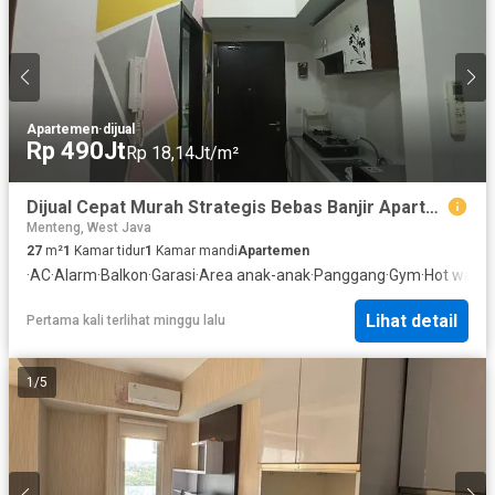
Apartemen
·
dijual
Rp 490Jt
Rp 18,14Jt/m²
Dijual Cepat Murah Strategis Bebas Banjir Apartemen Studio Full Furnished dekat Aeon Mall BSD, The Breeze Bumi Serpong Damai, Universitas Prasetya Mulya, BSD, Tangerang selatan
Menteng, West Java
27
m²
1
Kamar tidur
1
Kamar mandi
Apartemen
·
AC
·
Alarm
·
Balkon
·
Garasi
·
Area anak-anak
·
Panggang
·
Gym
·
Hot water
Lihat detail
Pertama kali terlihat minggu lalu
1
/
5