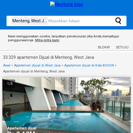
Kami menggunakan cookie, lanjutkan penelusuran jika Anda menyetujui
penggunaannya.
Mitra-mitra kami
BLOKIR
SETUJU
33.329 apartemen Dijual di Menteng, West Java
Awal
>
Apartemen dijual di West Java
>
Apartemen dijual di Kota BOGOR
>
Apartemen dijual di Menteng, West Java
1
/
5
Apartemen
·
dijual