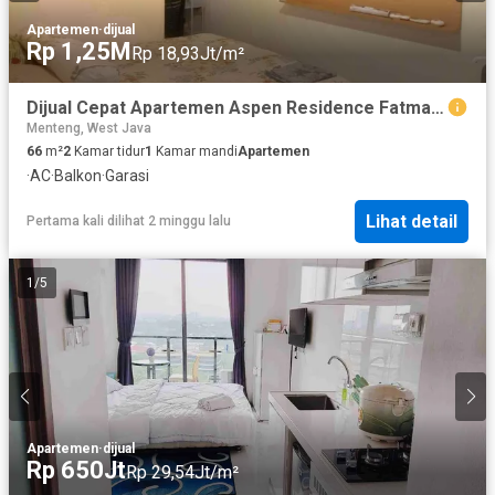
Apartemen
·
dijual
Rp 1,25M
Rp 18,93Jt/m²
Dijual Cepat Apartemen Aspen Residence Fatmawati
Menteng, West Java
66
m²
2
Kamar tidur
1
Kamar mandi
Apartemen
·
AC
·
Balkon
·
Garasi
Lihat detail
Pertama kali dilihat 2 minggu lalu
1
/
5
Apartemen
·
dijual
Rp 650Jt
Rp 29,54Jt/m²