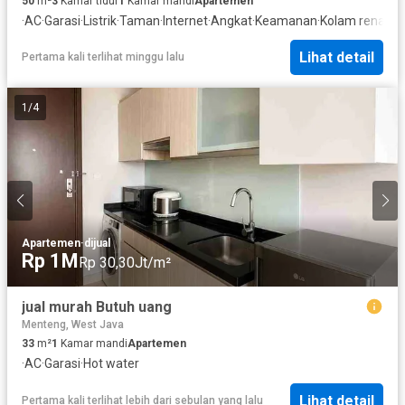
50
m²
3
Kamar tidur
1
Kamar mandi
Apartemen
·
AC
·
Garasi
·
Listrik
·
Taman
·
Internet
·
Angkat
·
Keamanan
·
Kolam renang
·
Lihat detail
Pertama kali terlihat minggu lalu
1
/
4
Apartemen
·
dijual
Rp 1M
Rp 30,30Jt/m²
jual murah Butuh uang
Menteng, West Java
33
m²
1
Kamar mandi
Apartemen
·
AC
·
Garasi
·
Hot water
Lihat detail
Pertama kali terlihat lebih dari sebulan yang lalu