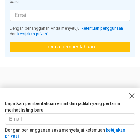
baru
Dengan berlangganan Anda menyetujui
ketentuan penggunaan
dan
kebijakan privasi
Terima pemberitahuan
Nestoria
Kontak kami
Dapatkan pemberitahuan email dan jadilah yang pertama
melihat listing baru
Hukum
Syarat dan ketentuan
Kebijakan privasi
Dengan berlangganan saya menyetujui ketentuan
kebijakan
privasi
Kebijakan Cookies