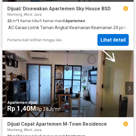
Dijual/ Disewakan Apartemen Sky House BSD
Menteng, West Java
22
m²
1
Kamar tidur
1
Kamar mandi
Apartemen
·
AC
·
Garasi
·
Listrik
·
Taman
·
Angkat
·
Keamanan
·
Keamanan 24 jam
·
Air
Lihat detail
Pertama kali terlihat minggu lalu
1
/
5
Apartemen
·
dijual
Rp 1,40M
Rp 28Jt/m²
Dijual Cepat Apartemen M-Town Residence
Menteng, West Java