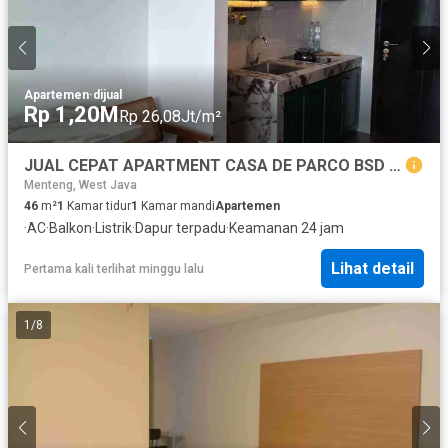
Apartemen
·
dijual
Rp 1,20M
Rp 26,08Jt/m²
JUAL CEPAT APARTMENT CASA DE PARCO BSD tipe mezzanine
Menteng, West Java
46
m²
1
Kamar tidur
1
Kamar mandi
Apartemen
·
AC
·
Balkon
·
Listrik
·
Dapur terpadu
·
Keamanan 24 jam
Lihat detail
Pertama kali terlihat minggu lalu
1
/
8