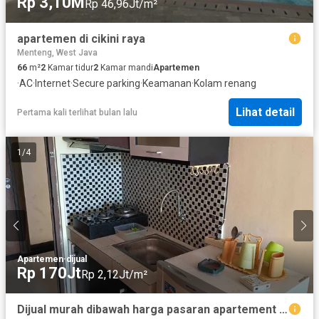
Rp 3,10M
Rp 46,96Jt/m²
apartemen di cikini raya
Menteng, West Java
66
m²
2
Kamar tidur
2
Kamar mandi
Apartemen
·
AC
·
Internet
·
Secure parking
·
Keamanan
·
Kolam renang
Lihat detail
Pertama kali terlihat bulan lalu
1
/
4
Apartemen
·
dijual
Rp 170Jt
Rp 2,12Jt/m²
Dijual murah dibawah harga pasaran apartement Bogor valley tengah kota