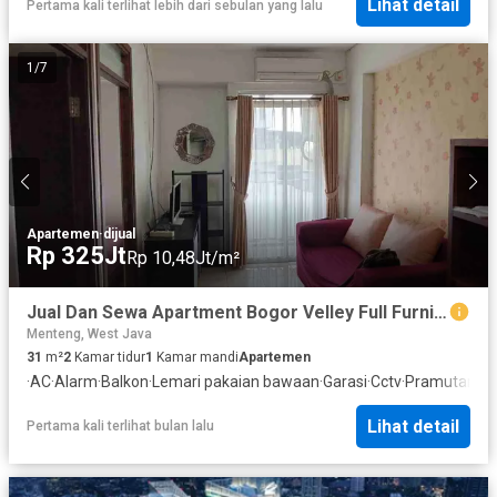
Lihat detail
Pertama kali terlihat lebih dari sebulan yang lalu
1
/
7
Apartemen
·
dijual
Rp 325Jt
Rp 10,48Jt/m²
Jual Dan Sewa Apartment Bogor Velley Full Furnish Lokasi Bogor Nego Sampai Jadi
Menteng, West Java
31
m²
2
Kamar tidur
1
Kamar mandi
Apartemen
·
AC
·
Alarm
·
Balkon
·
Lemari pakaian bawaan
·
Garasi
·
Cctv
·
Pramutamu
·
Lihat detail
Pertama kali terlihat bulan lalu