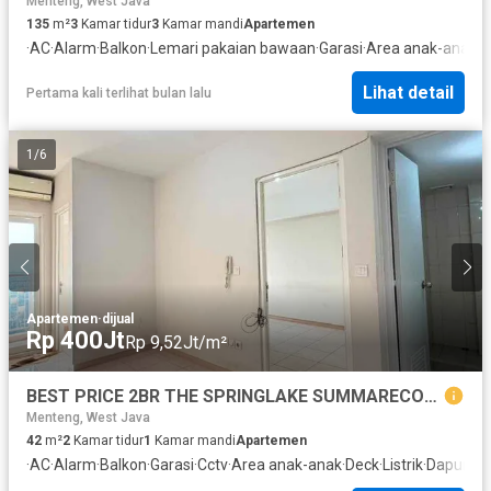
Menteng, West Java
135
m²
3
Kamar tidur
3
Kamar mandi
Apartemen
·
AC
·
Alarm
·
Balkon
·
Lemari pakaian bawaan
·
Garasi
·
Area anak-anak
·
P
Lihat detail
Pertama kali terlihat bulan lalu
1
/
6
Apartemen
·
dijual
Rp 400Jt
Rp 9,52Jt/m²
BEST PRICE 2BR THE SPRINGLAKE SUMMARECON BEKASI
Menteng, West Java
42
m²
2
Kamar tidur
1
Kamar mandi
Apartemen
·
AC
·
Alarm
·
Balkon
·
Garasi
·
Cctv
·
Area anak-anak
·
Deck
·
Listrik
·
Dapur le