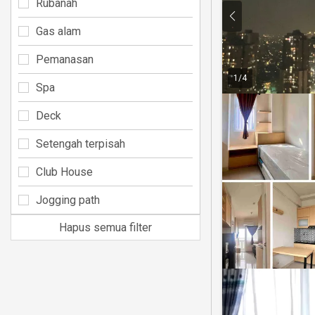
Rubanah
Gas alam
Pemanasan
1
/
4
Spa
Deck
Setengah terpisah
Club House
Jogging path
Hapus semua filter