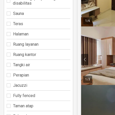
disabilitas
Sauna
1
/
6
Teras
Halaman
Ruang layanan
Ruang kantor
Tangki air
Perapian
1
/
3
Jacuzzi
Fully fenced
Taman atap