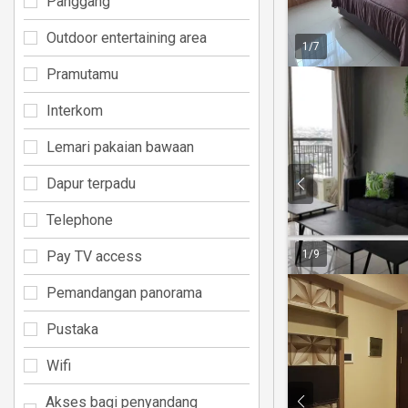
Panggang
Outdoor entertaining area
1
/
7
Pramutamu
Interkom
Lemari pakaian bawaan
Dapur terpadu
Telephone
Pay TV access
1
/
9
Pemandangan panorama
Pustaka
Wifi
Akses bagi penyandang