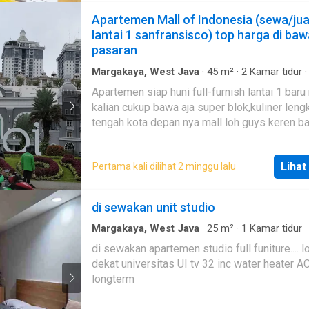
bekerja sama dengan banyak perusahaan di 
Apartemen Mall of Indonesia (sewa/jua
kawasan industri cikarang dan karawang dala
lantai 1 sanfransisco) top harga di ba
penyewaan tempat tinggal untuk expatriatnya. Kam
pasaran
memiliki unit lain di Orange County , Trivium
(Cikarang) Mahogany (Karawang)Kami dapat
Margakaya, West Java
·
45
m²
·
2
Kamar tidur
Kamar mandi
·
Apartemen
·
AC
·
Alarm
·
Balkon
melakukan showing secara Virtual For More
Apartemen siap huni full-furnish lantai 1 baru renov
Lemari pakaian bawaan
·
Garasi
·
Cctv
·
Area an
Information, Please Contact US Silakan Hubu
kalian cukup bawa aja super blok,kuliner lengkap,di
·
Dapur lengkap
·
Taman
·
Fully fenced
·
Gym
·
An
Kami Day Property.
Internet
·
Pemandangan panorama
·
Secure park
tengah kota depan nya mall loh guys keren b
Keamanan
·
Kolam renang
·
Televisi
·
Air
·
Kabel 
mantap
Lapangan tenis
·
Ruang layanan
·
Hot water
·
Ru
jaga
Lihat
Pertama kali dilihat 2 minggu lalu
di sewakan unit studio
Margakaya, West Java
·
25
m²
·
1
Kamar tidur
Kamar mandi
·
Apartemen
·
Pramutamu
·
Hot w
di sewakan apartemen studio full funiture.... l
Angkat
·
Televisi
·
Keamanan 24 jam
dekat universitas UI tv 32 inc water heater AC prefer
longterm