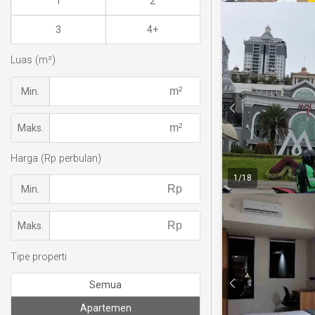
1
2
3
4+
Luas (m²)
Min.
Maks.
Harga (Rp perbulan)
1
/
18
Min.
Maks.
Tipe properti
Semua
Apartemen