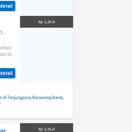
 detail
Rp 2,25Jt
·
1
bulan
Rp
 detail
Deposit
um
0
 di Tanjungpura, Karawang Barat
,
r
Rp 2,25Jt
wer