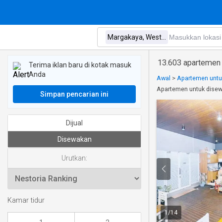
13.603 apartemen
Terima iklan baru di kotak masuk
Anda
Awal
>
Apartemen untu
Apartemen untuk disew
Simpan pencarian ini
Dijual
Disewakan
Urutkan:
Kamar tidur
1
/
14