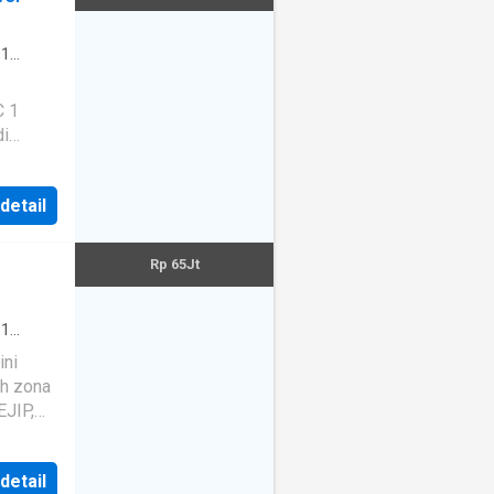
·
1
di
ri
 detail
Rp 65Jt
·
1
·
Pay
ini
eh zona
r
et
·
EJIP,
lam
ah jaga
arasi
·
 detail