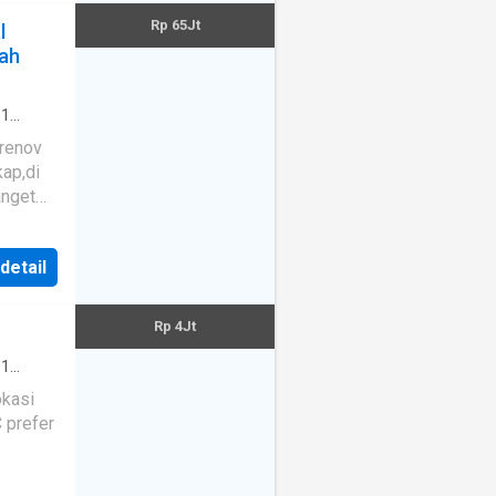
daerah
Rp 65Jt
l
m hal
wah
i
·
1
·
ak-anak
ngi
gkat
·
ing
·
anget
video
·
mah
 detail
Rp 4Jt
·
1
ater
·
okasi