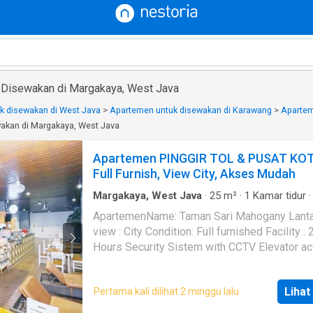
 Disewakan di Margakaya, West Java
k disewakan di West Java
>
Apartemen untuk disewakan di Karawang
>
Apartem
akan di Margakaya, West Java
Apartemen PINGGIR TOL & PUSAT KO
Full Furnish, View City, Akses Mudah
Margakaya, West Java
·
25
m²
·
1
Kamar tidur
Kamar mandi
·
Apartemen
·
AC
·
Alarm
·
Balkon
ApartemenName: Taman Sari Mahogany Lantai : 8
anak-anak
·
Panggang
·
Interkom
·
Outdoor enter
view : City Condition: Full furnished Facility : 24
area
·
Secure parking
·
Keamanan
·
Kolam renan
Televisi
·
Garasi
·
Cctv
·
Pramutamu
·
Deck
·
Listr
Hours Security Sistem with CCTV Elevator a
Dapur lengkap
·
Taman
·
Rumah jaga
·
Gym
·
Hot
card Customer Service Water SprinklerFire
Dapur terpadu
·
Angkat
·
Pemandangan panora
AlarmHydrant Sistem Gymnasium Swimming 
Taman atap
·
Sauna
·
Teras
·
Keamanan 24 jam
Lihat
Pertama kali dilihat 2 minggu lalu
Private mailbox Shop Houses Resinda Mall ,
Kabel video
·
Wifi
·
Pay TV access
·
Ruang kanto
Galumas Mall, Hospital Nearby Kami juga telah
Pemanasan
·
Internet