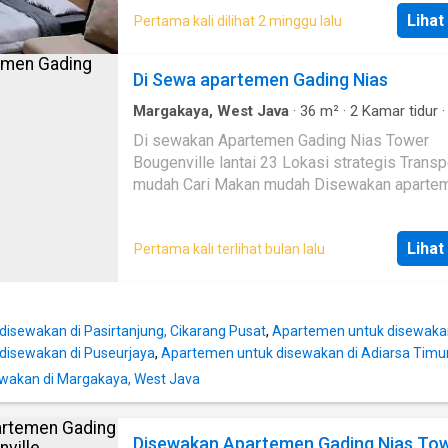
Lihat
Pertama kali dilihat 2 minggu lalu
Di Sewa apartemen Gading Nias
Margakaya, West Java
·
36
m²
·
2
Kamar tidur
Kamar mandi
·
Apartemen
·
AC
Di sewakan Apartemen Gading Nias Tower
Bougenville lantai 23 Lokasi strategis Transportasi
mudah Cari Makan mudah Disewakan apartemen di
Gading Nias Tower Bougenville lantai 23 Per 
Rp 2.250.000 Belum termasuk maintenance 
Lihat
Pertama kali terlihat bulan lalu
455.000/bln Belum termasuk Listrik dan air 
Rp 1.500---- Atau Per Bulan Rp 20.000.000 Belum
termasuk maintenace Rp 455.000/bulan Bel
termasuk Listrik dan Air Deposit Rp 2.500.00
isewakan di Pasirtanjung, Cikarang Pusat
,
Apartemen untuk disewakan
disewakan di Puseurjaya
,
Apartemen untuk disewakan di Adiarsa Timu
wakan di Margakaya, West Java
Disewakan Apartemen Gading Nias To