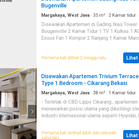
Bugenville
Margakaya, West Java
·
35
m²
·
2
Kamar tidur
Kamar mandi
·
Apartemen
·
AC
·
Garasi
Disewakan Apartemen di Gading Nias Tower
Bougenville 2 Kamar Tidur 1 TV 1 Kulkas 1 AC 1
Exous Fan 1 Kompor 2 Ranjang 1 Kamar Man
Transportasi muda (dekat dgn stasiun LRT) Ca
makan gampang Harga sewa. Rp 2.500.000 per bulan
Lihat
Pertama kali dilihat 2 minggu lalu
Belum termasuk deposit Rp 1 500---- Maintenance
Rp. 455.000 Listrik dan air sesuai pemakaian
Disewakan Apartemen Trivium Terrace
Type 1 Bedroom - Cikarang Bekasi
Margakaya, West Java
·
38
m²
·
1
Kamar tidur
Kamar mandi
·
Apartemen
·
AC
·
Air
·
Hot water
- Terletak di CBD Lippo Cikarang , apartemen 
TV access
·
Alarm
·
Area anak-anak
·
Outdoor
menawarkan posisi utama yang dikelilingi ol
entertaining area
·
Jacuzzi
·
Balkon
·
Cctv
·
Dapu
lengkap
·
Dapur terpadu
·
Gym
·
Interkom
·
Intern
industri internasional utama seperti Hyundai, 
Kabel video
·
Keamanan
·
Keamanan 24 jam
·
Ko
dan Delta Silicon. Ini memberikan perpaduan
renang
·
Angkat
·
Pemandangan panorama
·
Rum
sempurna antara kenyamanan bisnis dan
·
Ruang layanan
·
Taman
·
Telephone
·
Televisi
·
G
Pertama kali terlihat lebih dari sebulan
Lihat
kenyamanan gaya hidup. -dekat Lippo Mall,
Wifi
yang lalu