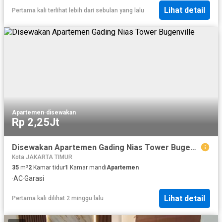
Lihat detail
Pertama kali terlihat lebih dari sebulan yang lalu
Apartemen
·
disewakan
Rp 2,25Jt
Disewakan Apartemen Gading Nias Tower Bugenville
Kota JAKARTA TIMUR
35
m²
2
Kamar tidur
1
Kamar mandi
Apartemen
·
AC
·
Garasi
Lihat detail
Pertama kali dilihat 2 minggu lalu