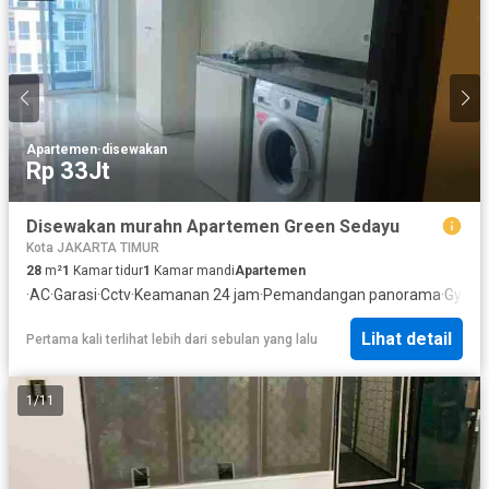
Apartemen
·
disewakan
Rp 33Jt
Disewakan murahn Apartemen Green Sedayu
Kota JAKARTA TIMUR
28
m²
1
Kamar tidur
1
Kamar mandi
Apartemen
·
AC
·
Garasi
·
Cctv
·
Keamanan 24 jam
·
Pemandangan panorama
·
Gym
·
L
Lihat detail
Pertama kali terlihat lebih dari sebulan yang lalu
1
/
11