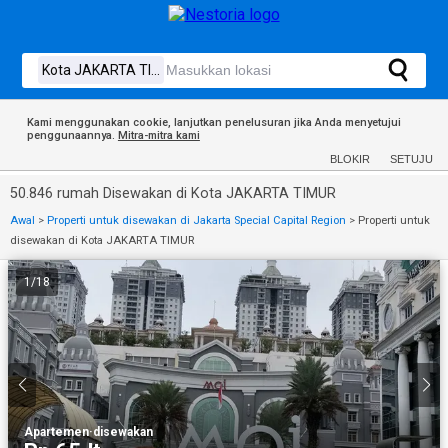
Kami menggunakan cookie, lanjutkan penelusuran jika Anda menyetujui
penggunaannya.
Mitra-mitra kami
BLOKIR
SETUJU
50.846 rumah Disewakan di Kota JAKARTA TIMUR
Awal
>
Properti untuk disewakan di Jakarta Special Capital Region
>
Properti untuk
disewakan di Kota JAKARTA TIMUR
1
/
18
Apartemen
·
disewakan