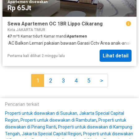
Apartemen
·
disewakan
Rp 65Jt
Sewa Apartemen OC 1BR Lippo Cikarang
Kota JAKARTA TIMUR
47
m²
1
Kamar tidur
1
Kamar mandi
Apartemen
·
AC
·
Balkon
·
Lemari pakaian bawaan
·
Garasi
·
Cctv
·
Area anak-anak
·
Pr
Lihat detail
Pertama kali dilihat 2 minggu lalu
1
2
3
4
5
>
Pencarian terkait
Properti untuk disewakan di Susukan, Jakarta Special Capital
Region
,
Properti untuk disewakan di Rambutan
,
Properti untuk
disewakan di Pinang Ranti
,
Properti untuk disewakan di Kampung
Tengah, Jakarta Special Capital Region
,
Properti untuk disewakan