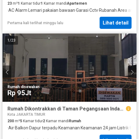
23
m²
1
Kamar tidur
1
Kamar mandi
Apartemen
·
AC
·
Alarm
·
Lemari pakaian bawaan
·
Garasi
·
Cctv
·
Rubanah
·
Area anak
Lihat detail
Pertama kali terlihat minggu lalu
1
/
23
Rumah
·
disewakan
Rp 95Jt
Rumah Dikontrakkan di Taman Pegangsaan Indah, 4KT+2KM,Sudah Renov,Dekat Mall Kelapa Gading, Sekolah, Rumah Sakit, Murah, Terawat, Luas 200 m²
Kota JAKARTA TIMUR
200
m²
5
Kamar tidur
2
Kamar mandi
Rumah
·
Air
·
Balkon
·
Dapur terpadu
·
Keamanan
·
Keamanan 24 jam
·
Listrik
·
Full