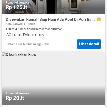
Rumah
·
disewakan
Rp 125Jt
Disewakan Rumah Siap Huni Ada Pool Di Puri Bintaro Sektor 9
Kota JAKARTA TIMUR
180
m²
4
Kamar tidur
3
Kamar mandi
Rumah
·
AC
·
Taman
·
Kolam renang
Lihat detail
Pertama kali terlihat minggu lalu
Rumah
·
disewakan
Rp 20Jt