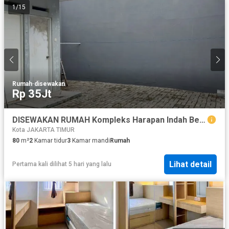
1
/
15
Rumah
·
disewakan
Rp 35Jt
DISEWAKAN RUMAH Kompleks Harapan Indah Bekasi, cluster Neo Vasana
Kota JAKARTA TIMUR
80
m²
2
Kamar tidur
3
Kamar mandi
Rumah
Lihat detail
Pertama kali dilihat 5 hari yang lalu