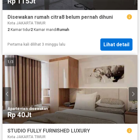
Rp 115Jt
Disewakan rumah citra8 belum pernah dihuni
Kota JAKARTA TIMUR
2
Kamar tidur
2
Kamar mandi
Rumah
Lihat detail
Pertama kali dilihat 3 minggu lalu
1
/
3
Apartemen
·
disewakan
Rp 40Jt
STUDIO FULLY FURNISHED LUXURY
Kota JAKARTA TIMUR