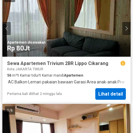
Apartemen
·
disewakan
Rp 80Jt
Sewa Apartemen Trivium 2BR Lippo Cikarang
Kota JAKARTA TIMUR
56
m²
1
Kamar tidur
1
Kamar mandi
Apartemen
·
AC
·
Balkon
·
Lemari pakaian bawaan
·
Garasi
·
Area anak-anak
·
Pramut
Lihat detail
Pertama kali dilihat 2 minggu lalu
1
/
6