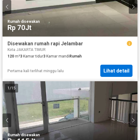
Rumah
·
disewakan
Rp 70Jt
Disewakan rumah rapi Jelambar
Kota JAKARTA TIMUR
120
m²
3
Kamar tidur
3
Kamar mandi
Rumah
Lihat detail
Pertama kali terlihat minggu lalu
1
/
15
Rumah
·
disewakan