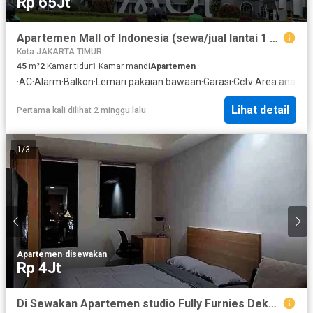
Rp 65Jt
Apartemen Mall of Indonesia (sewa/jual lantai 1 sanfransisco) top harga di bawah pasaran
Kota JAKARTA TIMUR
45
m²
2
Kamar tidur
1
Kamar mandi
Apartemen
·
AC
·
Alarm
·
Balkon
·
Lemari pakaian bawaan
·
Garasi
·
Cctv
·
Area anak-a
Lihat detail
Pertama kali dilihat 2 minggu lalu
1
/
3
Apartemen
·
disewakan
Rp 4Jt
Di Sewakan Apartemen studio Fully Furnies Dekat UI