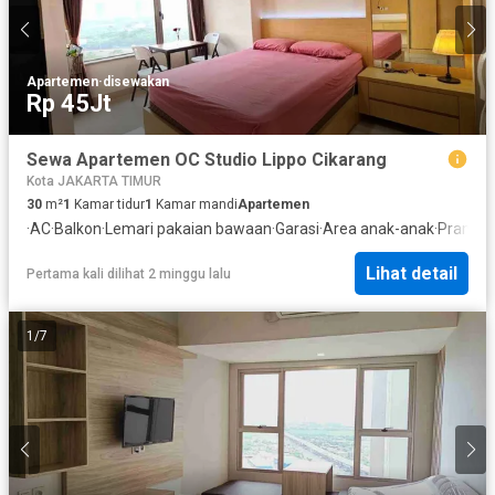
Apartemen
·
disewakan
Rp 45Jt
Sewa Apartemen OC Studio Lippo Cikarang
Kota JAKARTA TIMUR
30
m²
1
Kamar tidur
1
Kamar mandi
Apartemen
·
AC
·
Balkon
·
Lemari pakaian bawaan
·
Garasi
·
Area anak-anak
·
Pramut
Lihat detail
Pertama kali dilihat 2 minggu lalu
1
/
7