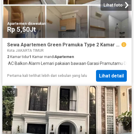
Lihat foto
Apartemen
·
disewakan
Rp 5,50Jt
Sewa Apartemen Green Pramuka Type 2 Kamar atas Mall GPS
Kota JAKARTA TIMUR
2
Kamar tidur
1
Kamar mandi
Apartemen
·
AC
·
Balkon
·
Alarm
·
Lemari pakaian bawaan
·
Garasi
·
Pramutamu
·
Dapu
Lihat detail
Pertama kali terlihat lebih dari sebulan yang lalu
1
/
10