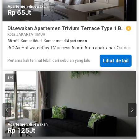
Apartemen
·
disewakan
Rp 65Jt
Disewakan Apartemen Trivium Terrace Type 1 Bedroom - Cikarang Bekasi
Kota JAKARTA TIMUR
38
m²
1
Kamar tidur
1
Kamar mandi
Apartemen
·
AC
·
Air
·
Hot water
·
Pay TV access
·
Alarm
·
Area anak-anak
·
Outdoor en
Lihat detail
Pertama kali terlihat lebih dari sebulan yang lalu
1
/
9
Apartemen
·
disewakan
Rp 125Jt