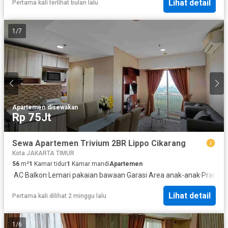
Lihat detail
Pertama kali terlihat bulan lalu
1
/
7
Apartemen
·
disewakan
Rp 75Jt
Sewa Apartemen Trivium 2BR Lippo Cikarang
Kota JAKARTA TIMUR
56
m²
1
Kamar tidur
1
Kamar mandi
Apartemen
·
AC
·
Balkon
·
Lemari pakaian bawaan
·
Garasi
·
Area anak-anak
·
Pramut
Lihat detail
Pertama kali dilihat 2 minggu lalu
1
/
6