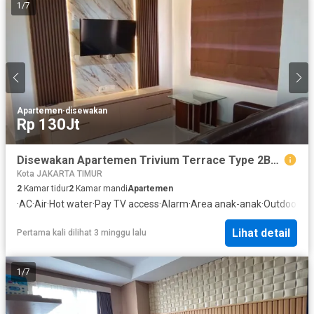
1
/
7
Apartemen
·
disewakan
Rp 130Jt
Disewakan Apartemen Trivium Terrace Type 2BR 75 m2 Cikarang - Bekasi
Kota JAKARTA TIMUR
2
Kamar tidur
2
Kamar mandi
Apartemen
·
AC
·
Air
·
Hot water
·
Pay TV access
·
Alarm
·
Area anak-anak
·
Outdoor en
Lihat detail
Pertama kali dilihat 3 minggu lalu
1
/
7