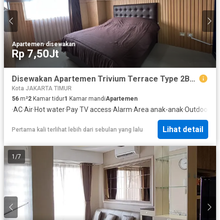
Apartemen
·
disewakan
Rp 7,50Jt
Disewakan Apartemen Trivium Terrace Type 2BR - Sewa Bulanan
Kota JAKARTA TIMUR
56
m²
2
Kamar tidur
1
Kamar mandi
Apartemen
·
AC
·
Air
·
Hot water
·
Pay TV access
·
Alarm
·
Area anak-anak
·
Outdoor en
Lihat detail
Pertama kali terlihat lebih dari sebulan yang lalu
1
/
7