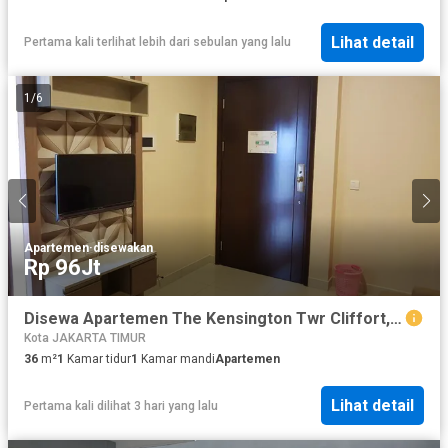
Lihat detail
Pertama kali terlihat lebih dari sebulan yang lalu
1
/
6
Apartemen
·
disewakan
Rp 96Jt
Disewa Apartemen The Kensington Twr Cliffort, Kelapa Gading
Kota JAKARTA TIMUR
36
m²
1
Kamar tidur
1
Kamar mandi
Apartemen
Lihat detail
Pertama kali dilihat 3 hari yang lalu