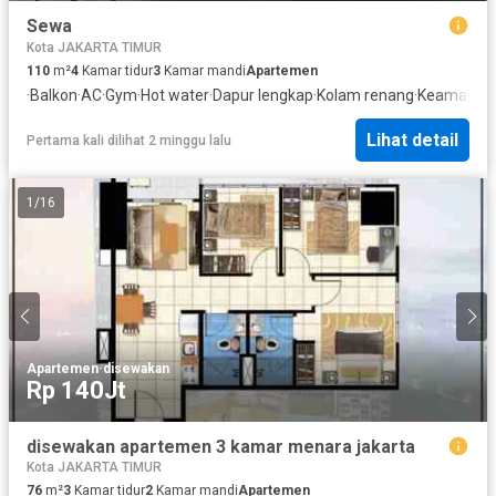
Sewa
Kota JAKARTA TIMUR
110
m²
4
Kamar tidur
3
Kamar mandi
Apartemen
·
Balkon
·
AC
·
Gym
·
Hot water
·
Dapur lengkap
·
Kolam renang
·
Keamanan 
Lihat detail
Pertama kali dilihat 2 minggu lalu
1
/
16
Apartemen
·
disewakan
Rp 140Jt
disewakan apartemen 3 kamar menara jakarta
Kota JAKARTA TIMUR
76
m²
3
Kamar tidur
2
Kamar mandi
Apartemen