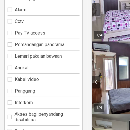
Alarm
Cctv
Pay TV access
1
/
4
Pemandangan panorama
Lemari pakaian bawaan
Angkat
Kabel video
Panggang
Interkom
1
/
4
Akses bagi penyandang
disabilitas