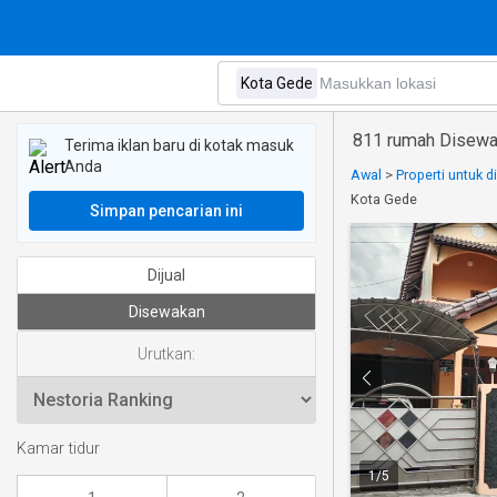
811 rumah Disewa
Terima iklan baru di kotak masuk
Anda
Awal
>
Properti untuk 
Kota Gede
Simpan pencarian ini
Dijual
Disewakan
Urutkan:
Kamar tidur
1
/
5