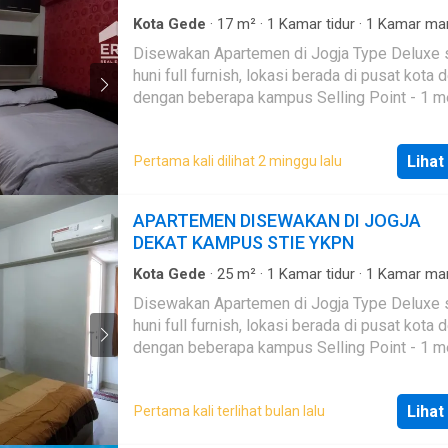
Kota Gede
·
17
m²
·
1
Kamar tidur
·
1
Kamar ma
Apartemen
·
AC
·
Air
·
Balkon
·
Cctv
·
Dapur len
Disewakan Apartemen di Jogja Type Deluxe 
Keamanan 24 jam
·
Kolam renang
·
Angkat
·
List
huni full furnish, lokasi berada di pusat kota 
Garasi
dengan beberapa kampus Selling Point - 1 menit
Superindo Seturan - 3 menit Kampus STIE Y
UPN, Atmajaya Babarsari - 4 menit J-walk Sah
Lihat
Pertama kali dilihat 2 minggu lalu
menit Ambarukmo Plaza
APARTEMEN DISEWAKAN DI JOGJA
DEKAT KAMPUS STIE YKPN
Kota Gede
·
25
m²
·
1
Kamar tidur
·
1
Kamar ma
Apartemen
·
AC
·
Air
·
Hot water
·
Balkon
·
Kea
Disewakan Apartemen di Jogja Type Deluxe 
24 jam
·
Kolam renang
·
Angkat
·
Listrik
·
Garasi
huni full furnish, lokasi berada di pusat kota 
dengan beberapa kampus Selling Point - 1 menit
Superindo Seturan - 3 menit Kampus STIE Y
UPN, Atmajaya Babarsari - 5 menit Ambaruk
Lihat
Pertama kali terlihat bulan lalu
Plaza