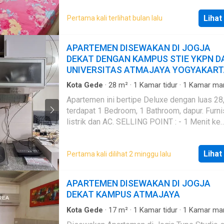
Lihat
Pertama kali terlihat bulan lalu
APARTEMEN DISEWAKAN DI JOGJA
DEKAT DENGAN KAMPUS STIE YKPN D
UNIVERSITAS ATMAJAYA YOGYAKAR
Kota Gede
·
28
m²
·
1
Kamar tidur
·
1
Kamar ma
Apartemen
·
AC
·
Air
·
Cctv
·
Dapur lengkap
·
Gar
Apartemen ini bertipe Deluxe dengan luas 2
terdapat 1 Bedroom, 1 Bathroom, dapur. Furni
listrik dan AC. SELLING POINT : - 1 Menit ke
Superindo Seturan - 3 Menit ke Kampus STI
- 4 Menit ke Kampus UPN, Atmajaya Babarsari
Lihat
Pertama kali dilihat 2 minggu lalu
Menit ke Plaza Ambarrukmo (END)
APARTEMEN DISEWAKAN DI JOGJA
DEKAT KAMPUS ATMAJAYA
Kota Gede
·
17
m²
·
1
Kamar tidur
·
1
Kamar ma
Apartemen
·
AC
·
Air
·
Hot water
·
Balkon
·
Kea