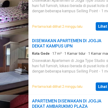
Disewakan Apartemen di Jogja Type Studio s
24 jam
·
Kolam renang
·
Angkat
·
Listrik
·
Secure 
huni full furnish, lokasi berada di pusat kota 
Televisi
dengan beberapa kampus Selling Point - 1 menit
Superindo Seturan - 3 menit Kampus STIE Y
UPN, Atmajaya Babarsari - 5 menit Ambaruk
Lihat
Pertama kali dilihat 2 minggu lalu
Plaza
DISEWAKAN APARTEMEN DI JOGJA
DEKAT KAMPUS UPN
Kota Gede
·
17
m²
·
1
Kamar tidur
·
1
Kamar ma
Apartemen
·
AC
·
Air
·
Balkon
·
Dapur lengkap
·
Disewakan Apartemen di Jogja Type Studio s
Keamanan 24 jam
·
Angkat
·
Listrik
·
Secure park
huni full furnish, lokasi berada di pusat kota 
Televisi
·
Garasi
dengan beberapa kampus Selling Point - 1 menit
Superindo Seturan - 3 menit Kampus STIE Y
UPN, Atmajaya Babarsari - 4 menit J-Walk Sah
Lihat
Pertama kali dilihat 2 minggu lalu
menit Ambarukmo Plaza
APARTEMEN DISEWAKAN DI JOGJA
DEKAT AMBARUKMO PLAZA