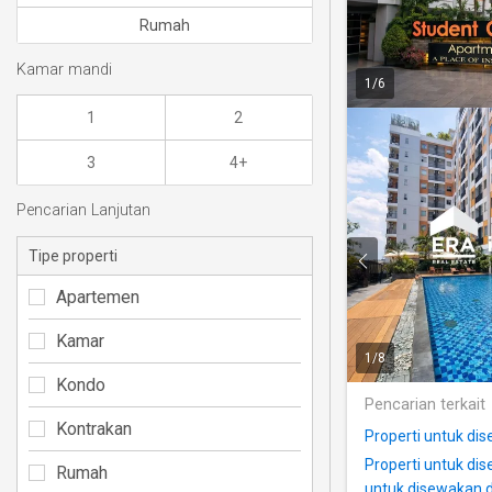
Rumah
Kamar mandi
1
/
6
1
2
3
4+
Pencarian Lanjutan
Tipe properti
Apartemen
Kamar
1
/
8
Kondo
Pencarian terkait
Kontrakan
Properti untuk di
Properti untuk di
Rumah
untuk disewakan d