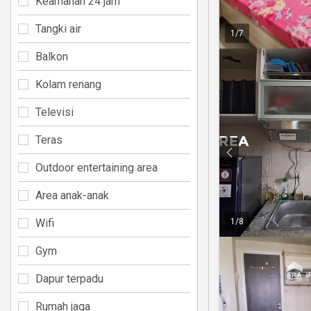
Keamanan 24 jam
Tangki air
1
/
7
Balkon
Kolam renang
Televisi
Teras
Outdoor entertaining area
Area anak-anak
Wifi
1
/
8
Gym
Dapur terpadu
Rumah jaga