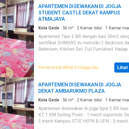
APARTEMEN DISEWAKAN DI JOGJA
STUDENT CASTLE DEKAT KAMPUS
ATMAJAYA
Kota Gede
·
56
m²
·
2
Kamar tidur
·
1
Kamar ma
Apartemen
·
AC
·
Air
·
Hot water
·
Pay TV acce
Apartemen Tipe 2 BR dengan luas 56m2 den
Akses bagi penyandang disabilitas
·
Area anak-
sertifikat SHMSRS ini memiliki 2 Bedroom d
Cctv
·
Dapur lengkap
·
Internet
·
Keamanan
·
Kea
24 jam
·
Kolam renang
·
Angkat
·
Listrik
·
Secure 
Bathroom, Kitchen Set. Full Furnished. Hadap
Taman
·
Televisi
·
Garasi
·
Wifi
dan Utara. SELLING POINT : - 5 menit ke kampus
Universitas Atmajaya Jogja - 2 menit ke kam
Lihat
Pertama kali dilihat 3 minggu lalu
STIE YKPN - 3 menit ke kampus UPN Jogja - 5 menit
ke Sahid J Walk - 12 menit ke kampus Univer
Gadjah Mada / UGM - 6 menit ke Plaza Amba
APARTEMEN DISEWAKAN DI JOGJA
6 menit ke Pakuwon Mall Jogja - 2 Menit ke
DEKAT AMBARUKMO PLAZA
Superindo Seturan (SL)
Kota Gede
·
56
m²
·
2
Kamar tidur
·
1
Kamar ma
Apartemen
·
AC
·
Air
·
Hot water
·
Balkon
·
Cctv
Apartemen disewakan di jogja type 2 BR luas
lengkap
·
Keamanan
·
Keamanan 24 jam
·
Kolam
KT, 1 KM Selling Point - 1 menit superindo Seturan -
·
Angkat
·
Listrik
·
Secure parking
·
Televisi
3 menit Kampus STIE YKPN & UPN - 5 menit
Ambarukmo Plaza