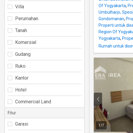
Of Yogyakarta
,
Pr
Villa
Umbulharjo, Speci
Perumahan
Gondomanan
,
Pro
Properti untuk dis
Tanah
Region Of Yogyak
Yogyakarta
,
Prope
Komersial
Rumah untuk dise
Gudang
Ruko
Kantor
Hotel
Commercial Land
Fitur
Garasi
1
/
7