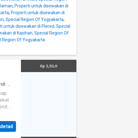
ualaman
,
Properti untuk disewakan di
karta
,
Properti untuk disewakan di
on, Special Region Of Yogyakarta
,
ti untuk disewakan di Plered, Special
wakan di Kasihan, Special Region Of
al Region Of Yogyakarta
Rp 3,50Jt
ndi
·
p
·
iap
cure
dekat
KPN,
id - 5
 detail