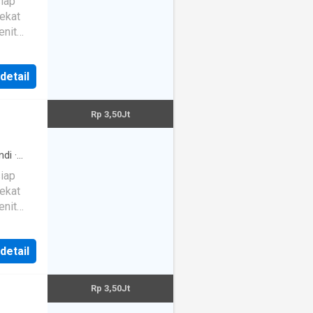
iap
parking
·
dekat
KPN,
mo
 detail
Rp 3,50Jt
ndi
·
iap
ing
·
dekat
KPN,
id - 5
 detail
Rp 3,50Jt