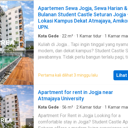
Apartemen Sewa Jogja, Sewa Harian &
Bulanan Student Castle Seturan Jogja 
Lokasi Kampus Dekat Atmajaya, Amiko
UPN.
Kota Gede
·
22
m²
·
1
Kamar tidur
·
1
Kamar ma
Apartemen
·
AC
·
Air
·
Akses bagi penyandang
Kuliah di Jogja… Tapi ingin tinggal yang nyam
disabilitas
·
Area anak-anak
·
Dapur lengkap
·
Ke
modern, dan dekat kampus? Student Castle S
·
Keamanan 24 jam
·
Kolam renang
·
Listrik
·
Sec
parking
·
Taman
·
Televisi
·
Garasi
jawabannya. Tidak perlu bangun terlalu pagi, t
perlu macet — semua kampus besar ada di se
Anda. Unit: * Studio & 2 BR * Fully furnished * Siap
Lihat
Pertama kali dilihat 3 minggu lalu
huni Fasilitas: * Kolam renang * Gym * Lingkungan
aman & nyaman Hanya: ✔ 10 menit ke mall ✔ Dekat
supermarket ✔ Dekat kampus besar Ini buka
Apartment for rent in Jogja near
sekadar tempat tinggal… Ini gaya hidup mah
Atmajaya University
modern. BIAYA SEWA TIDAK TERMASUK LIS
DAN AIR 📲 Tanyakan unit yang tersedia hari i
Kota Gede
·
56
m²
·
2
Kamar tidur
·
1
Kamar ma
Apartemen
·
AC
·
Air
·
Akses bagi penyandang
Apartment For Rent in Jogja Looking for a
disabilitas
·
Area anak-anak
·
Keamanan 24 jam
comfortable stay in Jogja? Student Castle A
renang
·
Angkat
·
Listrik
·
Taman
·
Televisi
·
Garas