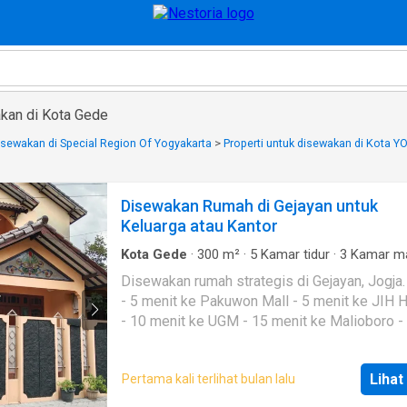
kan di Kota Gede
disewakan di Special Region Of Yogyakarta
>
Properti untuk disewakan di Kota
Disewakan Rumah di Gejayan untuk
Keluarga atau Kantor
Kota Gede
·
300
m²
·
5
Kamar tidur
·
3
Kamar m
Rumah
·
AC
·
Air
·
Hot water
·
Balkon
·
Dapur len
Disewakan rumah strategis di Gejayan, Jogja. Lokasi
Listrik
·
Garasi
- 5 menit ke Pakuwon Mall - 5 menit ke JIH H
- 10 menit ke UGM - 15 menit ke Malioboro -
menit ke Bandara Adisutjipto - 20 menit ke S
Tugu LT: 250 m2 LB: 300 m2 Kamar tidur: 5 Kamar
Lihat
Pertama kali terlihat bulan lalu
mandi: 3 Hadap: Timur Listrik: 4400 VA Furnis
Garasi: 1 mobil Carport: 1 mobil