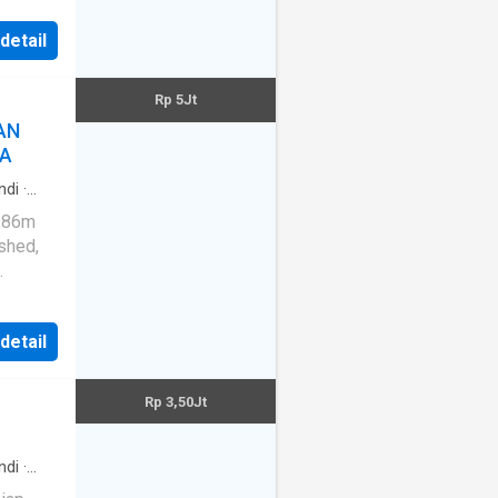
 detail
Rp 5Jt
AN
TA
ndi
·
asi
8,86m
shed,
E YKPN
 - 7
 detail
Rp 3,50Jt
ndi
·
manan