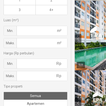
1
2
3
4+
Luas (m²)
Min.
Maks.
Harga (Rp perbulan)
Min.
1
/
7
Maks.
Tipe properti
Semua
Apartemen