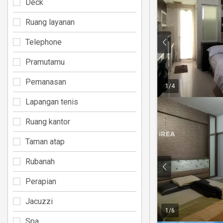
Deck
Ruang layanan
Telephone
Pramutamu
Pemanasan
1
/
4
Lapangan tenis
Ruang kantor
Taman atap
Rubanah
Perapian
Jacuzzi
1
/
6
Spa