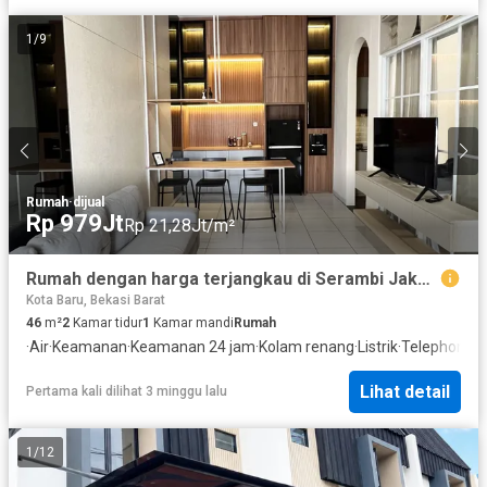
1
/
9
Rumah
·
dijual
Rp 979Jt
Rp 21,28Jt/m²
Rumah dengan harga terjangkau di Serambi Jakarta Tipe Edelweis
Kota Baru, Bekasi Barat
46
m²
2
Kamar tidur
1
Kamar mandi
Rumah
·
Air
·
Keamanan
·
Keamanan 24 jam
·
Kolam renang
·
Listrik
·
Telephone
Lihat detail
Pertama kali dilihat 3 minggu lalu
1
/
12