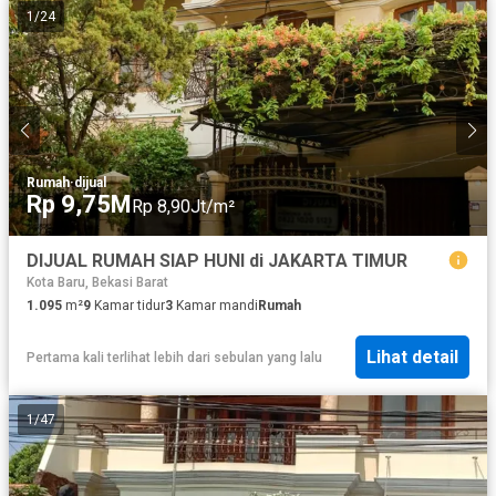
1
/
24
Rumah
·
dijual
Rp 9,75M
Rp 8,90Jt/m²
DIJUAL RUMAH SIAP HUNI di JAKARTA TIMUR
Kota Baru, Bekasi Barat
1.095
m²
9
Kamar tidur
3
Kamar mandi
Rumah
Lihat detail
Pertama kali terlihat lebih dari sebulan yang lalu
1
/
47