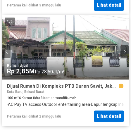
Lihat detail
Pertama kali dilihat 3 minggu lalu
1
/
9
Rumah
·
dijual
Rp 2,85M
Rp 28,50Jt/m²
Dijual Rumah Di Kompleks PTB Duren Sawit, Jakarta Timur
Kota Baru, Bekasi Barat
100
m²
4
Kamar tidur
3
Kamar mandi
Rumah
·
AC
·
Pay TV access
·
Outdoor entertaining area
·
Dapur lengkap
·
Intern
Lihat detail
Pertama kali dilihat 2 minggu lalu