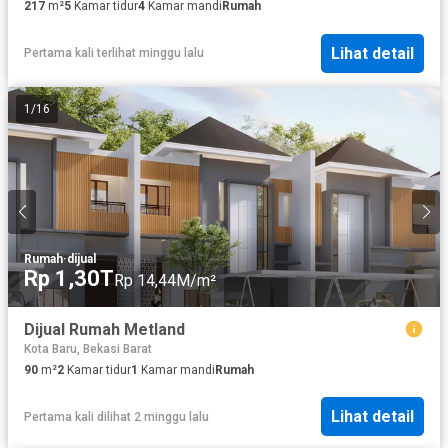
217
m²
5
Kamar tidur
4
Kamar mandi
Rumah
Lihat detail
Pertama kali terlihat minggu lalu
1
/
16
Rumah
·
dijual
Rp 1,30T
Rp 14,44M/m²
Dijual Rumah Metland
Kota Baru, Bekasi Barat
90
m²
2
Kamar tidur
1
Kamar mandi
Rumah
Lihat detail
Pertama kali dilihat 2 minggu lalu