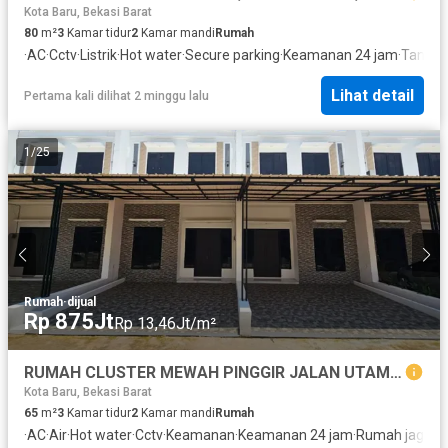
Kota Baru, Bekasi Barat
80
m²
3
Kamar tidur
2
Kamar mandi
Rumah
·
AC
·
Cctv
·
Listrik
·
Hot water
·
Secure parking
·
Keamanan 24 jam
·
Tangki 
Lihat detail
Pertama kali dilihat 2 minggu lalu
1
/
25
Rumah
·
dijual
Rp 875Jt
Rp 13,46Jt/m²
RUMAH CLUSTER MEWAH PINGGIR JALAN UTAMA AKSES JALAN LEBAR DEKAT TOL JORR, BEBAS BANJIR
Kota Baru, Bekasi Barat
65
m²
3
Kamar tidur
2
Kamar mandi
Rumah
·
AC
·
Air
·
Hot water
·
Cctv
·
Keamanan
·
Keamanan 24 jam
·
Rumah jaga
·
Ta