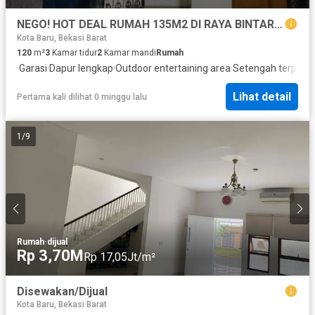
NEGO! HOT DEAL RUMAH 135M2 DI RAYA BINTARA JAYA, PONDOK KELAPA, JAKTIM
Kota Baru, Bekasi Barat
120
m²
3
Kamar tidur
2
Kamar mandi
Rumah
·
Garasi
·
Dapur lengkap
·
Outdoor entertaining area
·
Setengah terpisah
Lihat detail
Pertama kali dilihat 0 minggu lalu
1
/
9
Rumah
·
dijual
Rp 3,70M
Rp 17,05Jt/m²
Disewakan/Dijual
Kota Baru, Bekasi Barat