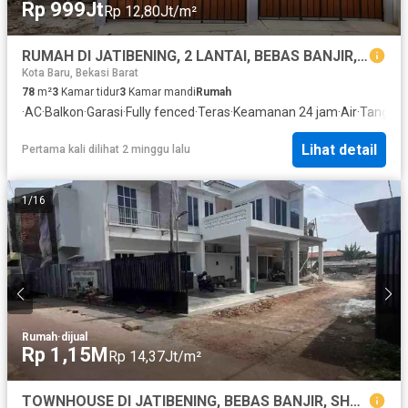
Rp 999Jt
Rp 12,80Jt/m²
RUMAH DI JATIBENING, 2 LANTAI, BEBAS BANJIR, READY STOCK
Kota Baru, Bekasi Barat
78
m²
3
Kamar tidur
3
Kamar mandi
Rumah
·
AC
·
Balkon
·
Garasi
·
Fully fenced
·
Teras
·
Keamanan 24 jam
·
Air
·
Tangki a
Lihat detail
Pertama kali dilihat 2 minggu lalu
1
/
16
Rumah
·
dijual
Rp 1,15M
Rp 14,37Jt/m²
TOWNHOUSE DI JATIBENING, BEBAS BANJIR, SHM PECAH, DEKAT LRT DAN PINTU TOL