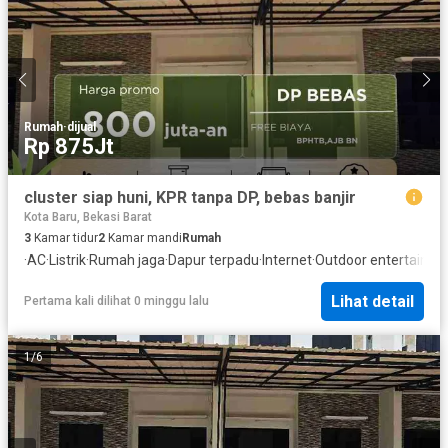
Rumah
·
dijual
Rp 875Jt
cluster siap huni, KPR tanpa DP, bebas banjir
Kota Baru, Bekasi Barat
3
Kamar tidur
2
Kamar mandi
Rumah
·
AC
·
Listrik
·
Rumah jaga
·
Dapur terpadu
·
Internet
·
Outdoor entertaining
Lihat detail
Pertama kali dilihat 0 minggu lalu
1
/
6