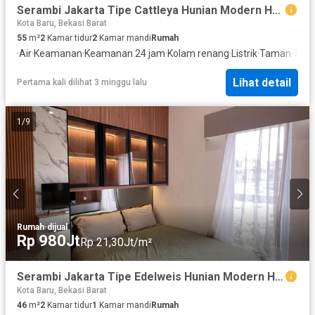
Serambi Jakarta Tipe Cattleya Hunian Modern Harga Terjangkau
Kota Baru, Bekasi Barat
55
m²
2
Kamar tidur
2
Kamar mandi
Rumah
·
Air
·
Keamanan
·
Keamanan 24 jam
·
Kolam renang
·
Listrik
·
Taman
·
Tele
Lihat detail
Pertama kali dilihat 3 minggu lalu
1
/
9
Rumah
·
dijual
Rp 980Jt
Rp 21,30Jt/m²
Serambi Jakarta Tipe Edelweis Hunian Modern Harga Terjangkau
Kota Baru, Bekasi Barat
46
m²
2
Kamar tidur
1
Kamar mandi
Rumah