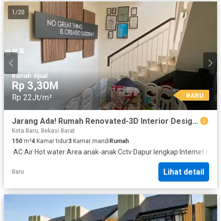
1
/
20
Rumah
·
dijual
Rp 3,30M
BARU
Rp 22Jt/m²
Jarang Ada! Rumah Renovated-3D Interior Design Dekat Aeon J G C
Kota Baru, Bekasi Barat
150
m²
4
Kamar tidur
3
Kamar mandi
Rumah
·
AC
·
Air
·
Hot water
·
Area anak-anak
·
Cctv
·
Dapur lengkap
·
Internet
·
Kea
Lihat detail
Baru