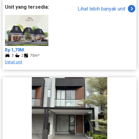
Cibadak merupakan area yang berada di Sukamakmur, Bogor.
Unit yang tersedia:
Lihat lebih banyak unit
Dulunya, Cibadak merupakan bagian dari Pabuaran, tetapi sejak
1976 mereka memilih untuk membangun pemerintahan desa
sendiri. Cibadak maju di bidang infrastruktur sehingga mobilitas
semakin mudah. Selain itu, sumber mata pencaharian utama
mereka yang berupa pertanian, kini juga sudah berkembang
sehingga perekonomiannya terus naik. Kedua hal tersebut
berimbas ke pencarian properti yang langsung melonjak naik.
Rp 1,79M
Banyak developer berbondong-bondong mengunjungi Cibadak
3
2
70m²
untuk membangun proyek mereka, salah satunya adalah PT
Detail unit
Wijaya Karya Realty dengan proyeknya, Bukit Cimanggu City
Bogor. Merupakan sebuah perumahan berkonsep cluster yang
lokasinya berada di Tanah Sereal, Jawa Barat. Jika melakukan
kunjungan, Anda akan disambut oleh ruas jalanan yang memiliki
luas cukup lebar. Di setiap sisi jalan terdapat pohon-pohon
rindang. Selain itu, terdapat taman-taman sehingga lingkungan
akan terasa sejuk. Alamat Perumahan Bukit Cimanggu City
Bogor Jl. Bukit Cimanggu Villa No.16-17, RT.01/RW.10,
Mekarwangi, Kec. Tanah Sereal, Kota Bogor, Jawa Barat Harga
Jual Rumah di Bukit Cimanggu City Bogor Rata-rata harga
rumah dijual di Bukit Cimanggu City Bogor ternyata cukup
reasonable, tercatat rata-rata harga rumah di sana dibanderol