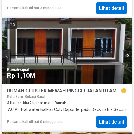
Lihat detail
Pertama kali dilihat 3 minggu lalu
1
/
13
Rumah
·
dijual
Rp 1,10M
RUMAH CLUSTER MEWAH PINGGIR JALAN UTAMA AKSES JALAN LEBAR DEKAT TOL JORR, BEBAS BANJIR
Kota Baru, Bekasi Barat
3
Kamar tidur
2
Kamar mandi
Rumah
·
AC
·
Air
·
Hot water
·
Balkon
·
Cctv
·
Dapur terpadu
·
Deck
·
Listrik
·
Secure par
Lihat detail
Pertama kali dilihat 0 minggu lalu