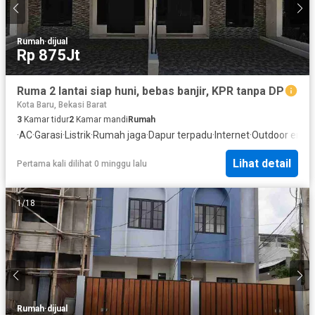
Rumah
·
dijual
Rp 875Jt
Ruma 2 lantai siap huni, bebas banjir, KPR tanpa DP
Kota Baru, Bekasi Barat
3
Kamar tidur
2
Kamar mandi
Rumah
·
AC
·
Garasi
·
Listrik
·
Rumah jaga
·
Dapur terpadu
·
Internet
·
Outdoor enter
Lihat detail
Pertama kali dilihat 0 minggu lalu
1
/
18
Rumah
·
dijual