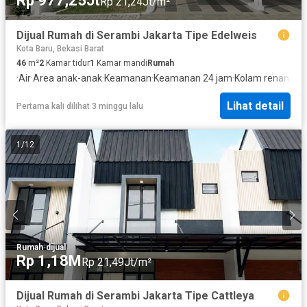
Rp 977,25Jt
Rp 21,24Jt/m²
Dijual Rumah di Serambi Jakarta Tipe Edelweis
Kota Baru, Bekasi Barat
46
m²
2
Kamar tidur
1
Kamar mandi
Rumah
·
Air
·
Area anak-anak
·
Keamanan
·
Keamanan 24 jam
·
Kolam renang
·
Li
Lihat detail
Pertama kali dilihat 3 minggu lalu
1
/
12
Rumah
·
dijual
Rp 1,18M
Rp 21,49Jt/m²
Dijual Rumah di Serambi Jakarta Tipe Cattleya