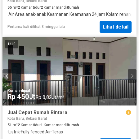
Kota Baru, Bekasi Barat
55
m²
2
Kamar tidur
2
Kamar mandi
Rumah
·
Air
·
Area anak-anak
·
Keamanan
·
Keamanan 24 jam
·
Kolam renang
·
Li
Lihat detail
Pertama kali dilihat 3 minggu lalu
1
/
10
Rumah
·
dijual
Rp 450Jt
Rp 8,82Jt/m²
Jual Cepat Rumah Bintara
Kota Baru, Bekasi Barat
51
m²
2
Kamar tidur
1
Kamar mandi
Rumah
·
Listrik
·
Fully fenced
·
Air
·
Teras