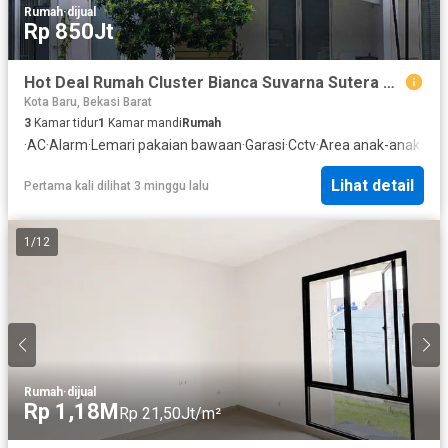
Rumah
·
dijual
Rp 850Jt
Hot Deal Rumah Cluster Bianca Suvarna Sutera Siap Huni dan Renovasi
Kota Baru, Bekasi Barat
3
Kamar tidur
1
Kamar mandi
Rumah
·
AC
·
Alarm
·
Lemari pakaian bawaan
·
Garasi
·
Cctv
·
Area anak-anak
·
Pr
Lihat detail
Pertama kali dilihat 3 minggu lalu
1
/
12
Rumah
·
dijual
Rp 1,18M
Rp 21,50Jt/m²