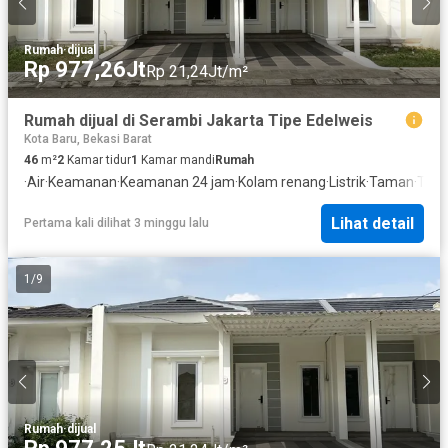
Rumah
·
dijual
Rp 977,26Jt
Rp 21,24Jt/m²
Rumah dijual di Serambi Jakarta Tipe Edelweis
Kota Baru, Bekasi Barat
46
m²
2
Kamar tidur
1
Kamar mandi
Rumah
·
Air
·
Keamanan
·
Keamanan 24 jam
·
Kolam renang
·
Listrik
·
Taman
·
Tele
Lihat detail
Pertama kali dilihat 3 minggu lalu
1
/
9
Rumah
·
dijual