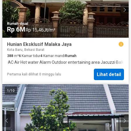
Rumah
·
dijual
Rp 6M
Rp 15,46Jt/m²
Hunian Eksklusif Malaka Jaya
Kota Baru, Bekasi Barat
388
m²
6
Kamar tidur
4
Kamar mandi
Rumah
·
AC
·
Air
·
Hot water
·
Alarm
·
Outdoor entertaining area
·
Jacuzzi
·
Balkon
·
Lihat detail
Pertama kali dilihat 0 minggu lalu
1
/
10