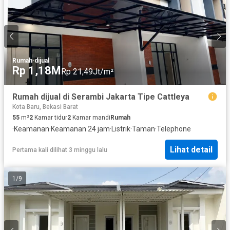
Rumah
·
dijual
Rp 1,18M
Rp 21,49Jt/m²
Rumah dijual di Serambi Jakarta Tipe Cattleya
Kota Baru, Bekasi Barat
55
m²
2
Kamar tidur
2
Kamar mandi
Rumah
·
Keamanan
·
Keamanan 24 jam
·
Listrik
·
Taman
·
Telephone
Lihat detail
Pertama kali dilihat 3 minggu lalu
1
/
9