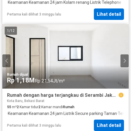
·
Keamanan
·
Keamanan 24 jam
·
Kolam renang
·
Listrik
·
Telephone
Lihat detail
Pertama kali dilihat 3 minggu lalu
1
/
12
Rumah
·
dijual
Rp 1,18M
Rp 21,54Jt/m²
Rumah dengan harga terjangkau di Serambi Jakarta Tipe Cattleya
Kota Baru, Bekasi Barat
55
m²
2
Kamar tidur
2
Kamar mandi
Rumah
·
Keamanan
·
Keamanan 24 jam
·
Listrik
·
Secure parking
·
Taman
·
Teleph
Lihat detail
Pertama kali dilihat 3 minggu lalu