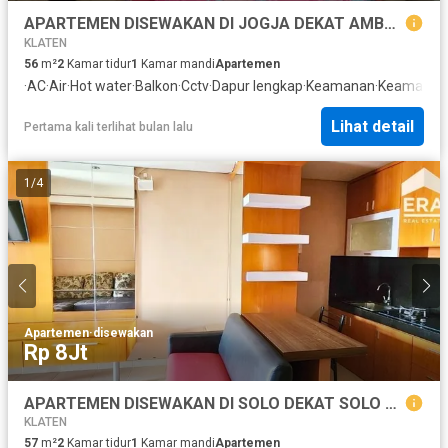
APARTEMEN DISEWAKAN DI JOGJA DEKAT AMBARUKMO PLAZA
KLATEN
56
m²
2
Kamar tidur
1
Kamar mandi
Apartemen
·
AC
·
Air
·
Hot water
·
Balkon
·
Cctv
·
Dapur lengkap
·
Keamanan
·
Keamanan 
Lihat detail
Pertama kali terlihat bulan lalu
1
/
4
Apartemen
·
disewakan
Rp 8Jt
APARTEMEN DISEWAKAN DI SOLO DEKAT SOLO SQUARE MALL
KLATEN
57
m²
2
Kamar tidur
1
Kamar mandi
Apartemen