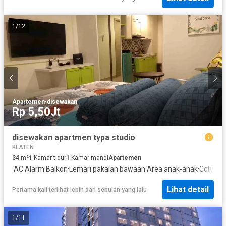
1
/
12
Apartemen
·
disewakan
Rp 5,50Jt
disewakan apartmen typa studio
KLATEN
34
m²
1
Kamar tidur
1
Kamar mandi
Apartemen
·
AC
·
Alarm
·
Balkon
·
Lemari pakaian bawaan
·
Area anak-anak
·
Cctv
·
Gar
Lihat detail
Pertama kali terlihat lebih dari sebulan yang lalu
1
/
11