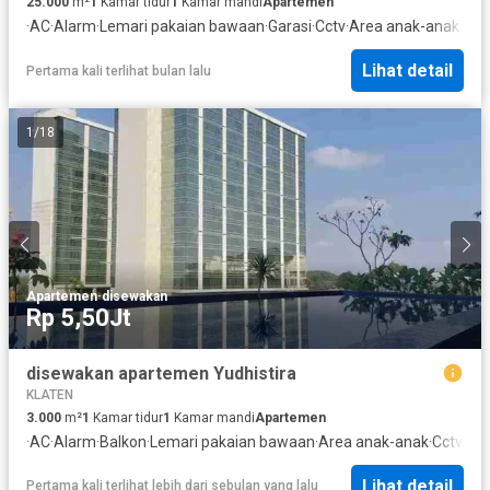
25.000
m²
1
Kamar tidur
1
Kamar mandi
Apartemen
·
AC
·
Alarm
·
Lemari pakaian bawaan
·
Garasi
·
Cctv
·
Area anak-anak
·
List
Lihat detail
Pertama kali terlihat bulan lalu
1
/
18
Apartemen
·
disewakan
Rp 5,50Jt
disewakan apartemen Yudhistira
KLATEN
3.000
m²
1
Kamar tidur
1
Kamar mandi
Apartemen
·
AC
·
Alarm
·
Balkon
·
Lemari pakaian bawaan
·
Area anak-anak
·
Cctv
·
Gar
Lihat detail
Pertama kali terlihat lebih dari sebulan yang lalu