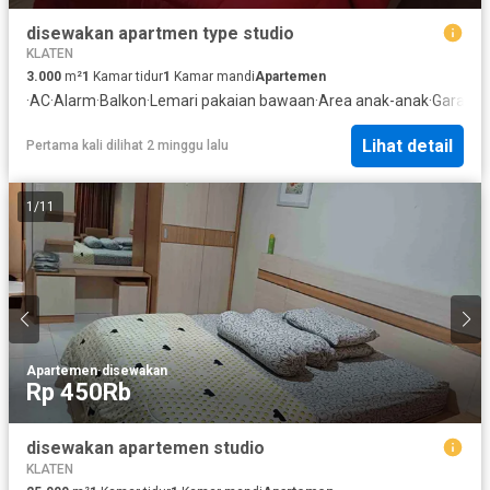
disewakan apartmen type studio
KLATEN
3.000
m²
1
Kamar tidur
1
Kamar mandi
Apartemen
·
AC
·
Alarm
·
Balkon
·
Lemari pakaian bawaan
·
Area anak-anak
·
Garasi
·
P
Lihat detail
Pertama kali dilihat 2 minggu lalu
1
/
11
Apartemen
·
disewakan
Rp 450Rb
disewakan apartemen studio
KLATEN