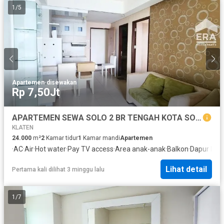
1
/
5
Apartemen
·
disewakan
Rp 7,50Jt
APARTEMEN SEWA SOLO 2 BR TENGAH KOTA SOLO DEKAT STASIUN PURWOSARI DAN MANAHAN
KLATEN
24.000
m²
2
Kamar tidur
1
Kamar mandi
Apartemen
·
AC
·
Air
·
Hot water
·
Pay TV access
·
Area anak-anak
·
Balkon
·
Dapur len
Lihat detail
Pertama kali dilihat 3 minggu lalu
1
/
7