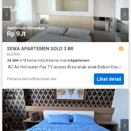
Apartemen
·
disewakan
Rp 9Jt
SEWA APARTEMEN SOLO 3 BR
KLATEN
24.000
m²
3
Kamar tidur
3
Kamar mandi
Apartemen
·
AC
·
Air
·
Hot water
·
Pay TV access
·
Area anak-anak
·
Balkon
·
Dapur len
Lihat detail
Pertama kali terlihat bulan lalu
1
/
4