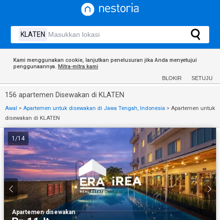
Kami menggunakan cookie, lanjutkan penelusuran jika Anda menyetujui
penggunaannya.
Mitra-mitra kami
BLOKIR
SETUJU
156 apartemen Disewakan di KLATEN
Awal
>
Apartemen untuk disewakan di Jawa Tengah, Indonesia
>
Apartemen untuk
disewakan di KLATEN
1
/
14
Apartemen
·
disewakan