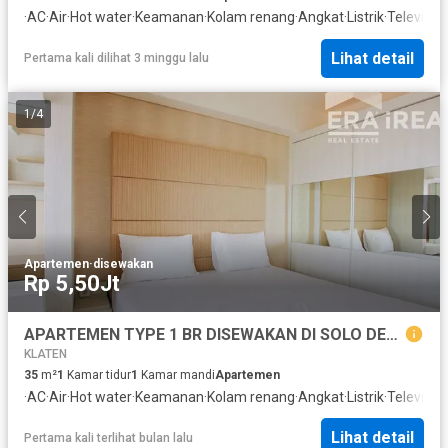
·
AC
·
Air
·
Hot water
·
Keamanan
·
Kolam renang
·
Angkat
·
Listrik
·
Televisi
Lihat detail
Pertama kali dilihat 3 minggu lalu
1
/
4
Apartemen
·
disewakan
Rp 5,50Jt
APARTEMEN TYPE 1 BR DISEWAKAN DI SOLO DEKAT SOLO SQUARE MALL
KLATEN
35
m²
1
Kamar tidur
1
Kamar mandi
Apartemen
·
AC
·
Air
·
Hot water
·
Keamanan
·
Kolam renang
·
Angkat
·
Listrik
·
Televisi
Lihat detail
Pertama kali terlihat bulan lalu