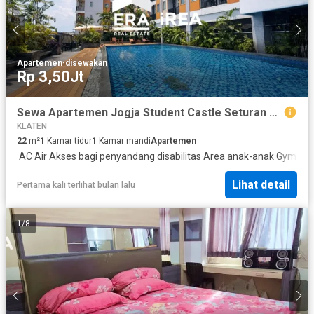
Apartemen
·
disewakan
Rp 3,50Jt
Sewa Apartemen Jogja Student Castle Seturan — Dekat Kampus Atmajaya
KLATEN
22
m²
1
Kamar tidur
1
Kamar mandi
Apartemen
·
AC
·
Air
·
Akses bagi penyandang disabilitas
·
Area anak-anak
·
Gym
·
Int
Lihat detail
Pertama kali terlihat bulan lalu
1
/
8