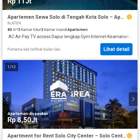
Rp 11Jt
Apartemen Sewa Solo di Tengah Kota Solo – Apartemen Solo Center Point (atas Hotel Aston) Dekat Stasiun & Mall
KLATEN
80
m²
3
Kamar tidur
3
Kamar mandi
Apartemen
·
AC
·
Air
·
Pay TV access
·
Dapur lengkap
·
Gym
·
Internet
·
Keamanan 24 j
Lihat detail
Pertama kali terlihat bulan lalu
1
/
12
Apartemen
·
disewakan
Rp 8,50Jt
Apartment for Rent Solo City Center – Solo Center Point Above Aston Hotel