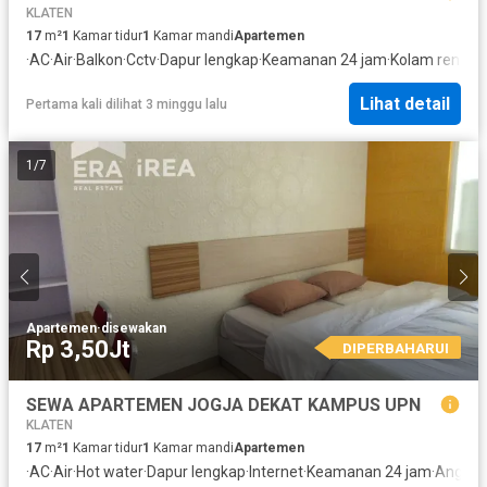
KLATEN
17
m²
1
Kamar tidur
1
Kamar mandi
Apartemen
·
AC
·
Air
·
Balkon
·
Cctv
·
Dapur lengkap
·
Keamanan 24 jam
·
Kolam renang
Lihat detail
Pertama kali dilihat 3 minggu lalu
1
/
7
Apartemen
·
disewakan
Rp 3,50Jt
DIPERBAHARUI
SEWA APARTEMEN JOGJA DEKAT KAMPUS UPN
KLATEN
17
m²
1
Kamar tidur
1
Kamar mandi
Apartemen
·
AC
·
Air
·
Hot water
·
Dapur lengkap
·
Internet
·
Keamanan 24 jam
·
Angkat