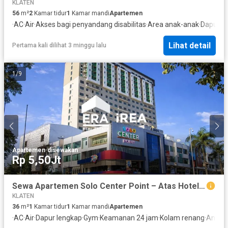
KLATEN
56
m²
2
Kamar tidur
1
Kamar mandi
Apartemen
·
AC
·
Air
·
Akses bagi penyandang disabilitas
·
Area anak-anak
·
Dapur l
Lihat detail
Pertama kali dilihat 3 minggu lalu
1
/
9
Apartemen
·
disewakan
Rp 5,50Jt
Sewa Apartemen Solo Center Point – Atas Hotel Aston, Sewa Harian & Sewa Bulanan
KLATEN
36
m²
1
Kamar tidur
1
Kamar mandi
Apartemen
·
AC
·
Air
·
Dapur lengkap
·
Gym
·
Keamanan 24 jam
·
Kolam renang
·
Angka