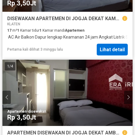
Rp 3,50Jt
DISEWAKAN APARTEMEN DI JOGJA DEKAT KAMPUS UPN
KLATEN
17
m²
1
Kamar tidur
1
Kamar mandi
Apartemen
·
AC
·
Air
·
Balkon
·
Dapur lengkap
·
Keamanan 24 jam
·
Angkat
·
Listrik
·
Secu
Lihat detail
Pertama kali dilihat 3 minggu lalu
1
/
4
Apartemen
·
disewakan
Rp 3,50Jt
APARTEMEN DISEWAKAN DI JOGJA DEKAT AMBARUKMO PLAZA