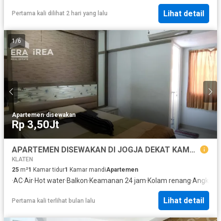
Lihat detail
Pertama kali dilihat 2 hari yang lalu
1
/
6
Apartemen
·
disewakan
Rp 3,50Jt
APARTEMEN DISEWAKAN DI JOGJA DEKAT KAMPUS STIE YKPN
KLATEN
25
m²
1
Kamar tidur
1
Kamar mandi
Apartemen
·
AC
·
Air
·
Hot water
·
Balkon
·
Keamanan 24 jam
·
Kolam renang
·
Angkat
·
L
Lihat detail
Pertama kali terlihat bulan lalu