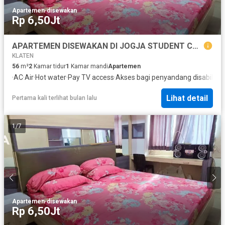
Apartemen
·
disewakan
Rp 6,50Jt
APARTEMEN DISEWAKAN DI JOGJA STUDENT CASTLE DEKAT KAMPUS ATMAJAYA
KLATEN
56
m²
2
Kamar tidur
1
Kamar mandi
Apartemen
·
AC
·
Air
·
Hot water
·
Pay TV access
·
Akses bagi penyandang disabilitas
Lihat detail
Pertama kali terlihat bulan lalu
1
/
7
Apartemen
·
disewakan
Rp 6,50Jt