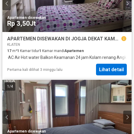
Apartemen
·
disewakan
Rp 3,50Jt
APARTEMEN DISEWAKAN DI JOGJA DEKAT KAMPUS ATMAJAYA
KLATEN
17
m²
1
Kamar tidur
1
Kamar mandi
Apartemen
·
AC
·
Air
·
Hot water
·
Balkon
·
Keamanan 24 jam
·
Kolam renang
·
Angkat
·
L
Lihat detail
Pertama kali dilihat 3 minggu lalu
1
/
4
Apartemen
·
disewakan