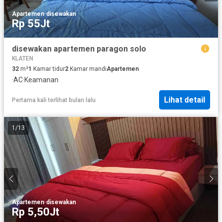
Apartemen
·
disewakan
Rp 55Jt
disewakan apartemen paragon solo
KLATEN
32
m²
1
Kamar tidur
2
Kamar mandi
Apartemen
·
AC
·
Keamanan
Lihat detail
Pertama kali terlihat bulan lalu
1
/
13
Apartemen
·
disewakan
Rp 5,50Jt