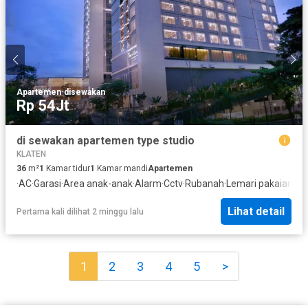
Apartemen
·
disewakan
Rp 54Jt
di sewakan apartemen type studio
KLATEN
36
m²
1
Kamar tidur
1
Kamar mandi
Apartemen
·
AC
·
Garasi
·
Area anak-anak
·
Alarm
·
Cctv
·
Rubanah
·
Lemari pakaian b
Lihat detail
Pertama kali dilihat 2 minggu lalu
1
2
3
4
5
>