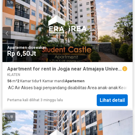
1
/
6
Apartemen
·
disewakan
Rp 6,50Jt
Apartment for rent in Jogja near Atmajaya University
KLATEN
56
m²
2
Kamar tidur
1
Kamar mandi
Apartemen
·
AC
·
Air
·
Akses bagi penyandang disabilitas
·
Area anak-anak
·
Keamana
Lihat detail
Pertama kali dilihat 3 minggu lalu
1
/
8