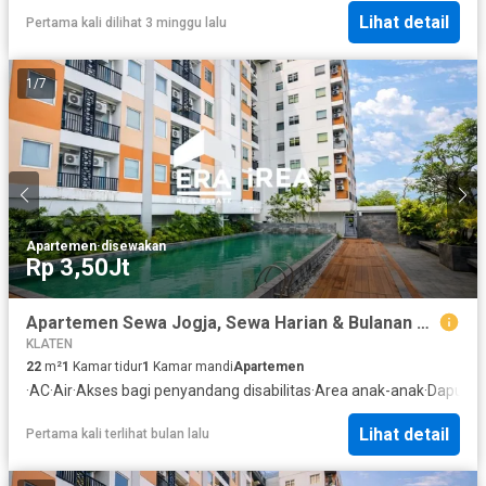
Lihat detail
Pertama kali dilihat 3 minggu lalu
1
/
7
Apartemen
·
disewakan
Rp 3,50Jt
Apartemen Sewa Jogja, Sewa Harian & Bulanan Student Castle Seturan Jogja – Lokasi Kampus Dekat Atmajaya, Amikom, UPN.
KLATEN
22
m²
1
Kamar tidur
1
Kamar mandi
Apartemen
·
AC
·
Air
·
Akses bagi penyandang disabilitas
·
Area anak-anak
·
Dapur l
Lihat detail
Pertama kali terlihat bulan lalu