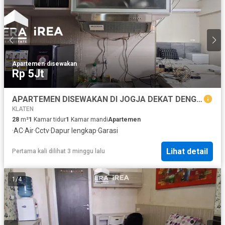
Apartemen
·
disewakan
Rp 5Jt
APARTEMEN DISEWAKAN DI JOGJA DEKAT DENGAN KAMPUS STIE YKPN DAN UNIVERSITAS ATMAJAYA YOGYAKARTA
KLATEN
28
m²
1
Kamar tidur
1
Kamar mandi
Apartemen
·
AC
·
Air
·
Cctv
·
Dapur lengkap
·
Garasi
Lihat detail
Pertama kali dilihat 3 minggu lalu
1
/
4