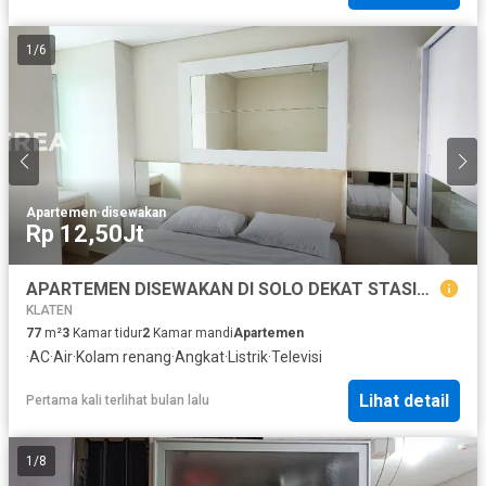
1
/
6
Apartemen
·
disewakan
Rp 12,50Jt
APARTEMEN DISEWAKAN DI SOLO DEKAT STASIUN PURWOSARI
KLATEN
77
m²
3
Kamar tidur
2
Kamar mandi
Apartemen
·
AC
·
Air
·
Kolam renang
·
Angkat
·
Listrik
·
Televisi
Lihat detail
Pertama kali terlihat bulan lalu
1
/
8