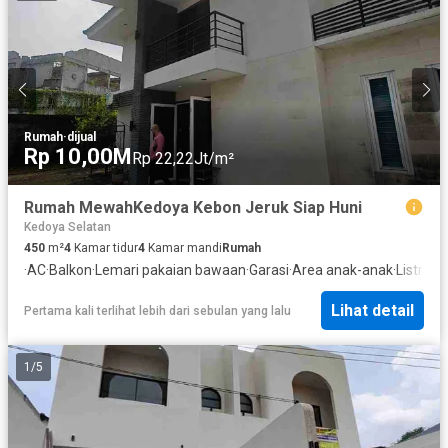
Rumah
·
dijual
Rp 10,00M
Rp 22,22Jt/m²
Rumah MewahKedoya Kebon Jeruk Siap Huni
Kedoya Selatan
450
m²
4
Kamar tidur
4
Kamar mandi
Rumah
·
AC
·
Balkon
·
Lemari pakaian bawaan
·
Garasi
·
Area anak-anak
·
Listrik
·
D
Lihat detail
Pertama kali terlihat lebih dari sebulan yang lalu
1
/
5