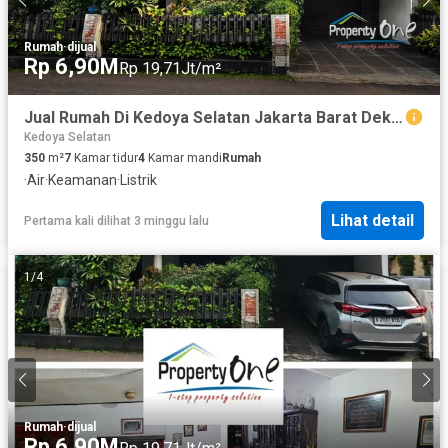
Rumah
·
dijual
Rp 6,90M
Rp 19,71Jt/m²
Jual Rumah Di Kedoya Selatan Jakarta Barat Dekat Akses Mall Puri
Kedoya Selatan
350
m²
7
Kamar tidur
4
Kamar mandi
Rumah
·
Air
·
Keamanan
·
Listrik
Lihat detail
Pertama kali dilihat 3 minggu lalu
1
/
4
Rumah
·
dijual
Rp 6,90M