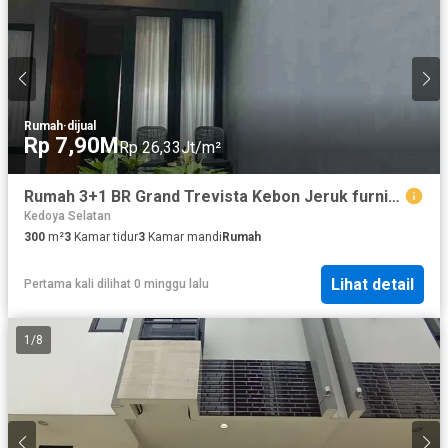
Rumah
·
dijual
Rp 7,90M
Rp 26,33Jt/m²
Rumah 3+1 BR Grand Trevista Kebon Jeruk furnish Tanah luas private cluster
Kedoya Selatan
300
m²
3
Kamar tidur
3
Kamar mandi
Rumah
Lihat detail
Pertama kali dilihat 0 minggu lalu
1
/
8