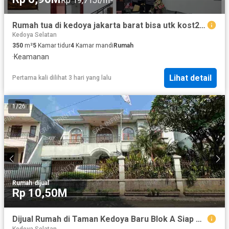
Rp 19,71Jt/m²
Rumah tua di kedoya jakarta barat bisa utk kost2an
Kedoya Selatan
350
m²
5
Kamar tidur
4
Kamar mandi
Rumah
·
Keamanan
Lihat detail
Pertama kali dilihat 3 hari yang lalu
1
/
26
Rumah
·
dijual
Rp 10,50M
Dijual Rumah di Taman Kedoya Baru Blok A Siap Huni, Jakarta Barat