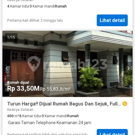
Kedoya Selatan
4
Kamar tidur
3
Kamar mandi
Rumah
Lihat detail
Pertama kali dilihat 2 minggu lalu
1
/
15
Rumah
·
dijual
Rp 33,50M
Rp 55,83Jt/m²
Turun Harga!! Dijual Rumah Bagus Dan Sejuk, Full Furnished
Kedoya Selatan
600
m²
6
Kamar tidur
3
Kamar mandi
Rumah
·
Garasi
·
Taman
·
Telephone
·
Keamanan 24 jam
Lihat detail
Pertama kali terlihat lebih dari sebulan yang lalu