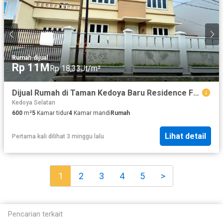
Rumah
·
dijual
Rp 11M
Rp 18,33Jt/m²
Dijual Rumah di Taman Kedoya Baru Residence Full Renov Semi Furnish
Kedoya Selatan
600
m²
5
Kamar tidur
4
Kamar mandi
Rumah
Lihat detail
Pertama kali dilihat 3 minggu lalu
1
2
3
4
5
>
Pencarian terkait