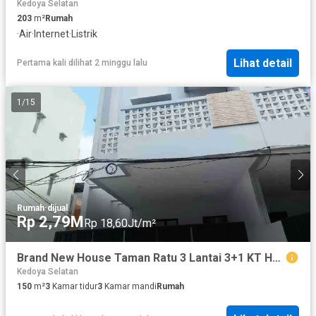
Kedoya Selatan
203
m²
Rumah
·
Air
·
Internet
·
Listrik
Lihat detail
Pertama kali dilihat 2 minggu lalu
1
/
15
Rumah
·
dijual
Rp 2,79M
Rp 18,60Jt/m²
Brand New House Taman Ratu 3 Lantai 3+1 KT Hadap timur row jalan 2 mobil lega
Kedoya Selatan
150
m²
3
Kamar tidur
3
Kamar mandi
Rumah