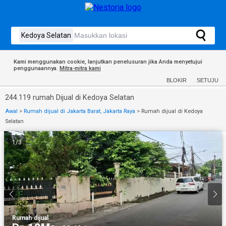
Kami menggunakan cookie, lanjutkan penelusuran jika Anda menyetujui
penggunaannya.
Mitra-mitra kami
BLOKIR
SETUJU
244.119 rumah Dijual di Kedoya Selatan
Awal
>
Rumah dijual di Jakarta Barat, Jakarta Raya
>
Rumah dijual di Kedoya
Selatan
1
/
3
Rumah
·
dijual