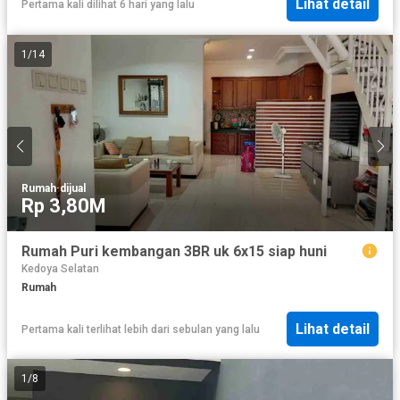
Lihat detail
Pertama kali dilihat 6 hari yang lalu
1
/
14
Rumah
·
dijual
Rp 3,80M
Rumah Puri kembangan 3BR uk 6x15 siap huni
Kedoya Selatan
Rumah
Lihat detail
Pertama kali terlihat lebih dari sebulan yang lalu
1
/
8