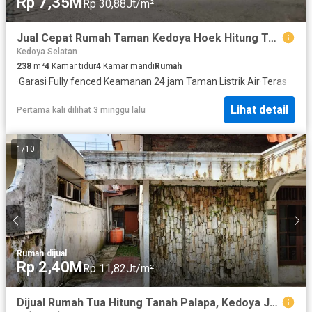
Rp 7,35M
Rp 30,88Jt/m²
Jual Cepat Rumah Taman Kedoya Hoek Hitung Tanah
Kedoya Selatan
238
m²
4
Kamar tidur
4
Kamar mandi
Rumah
·
Garasi
·
Fully fenced
·
Keamanan 24 jam
·
Taman
·
Listrik
·
Air
·
Teras
Lihat detail
Pertama kali dilihat 3 minggu lalu
1
/
10
Rumah
·
dijual
Rp 2,40M
Rp 11,82Jt/m²
Dijual Rumah Tua Hitung Tanah Palapa, Kedoya Jakarta Barat