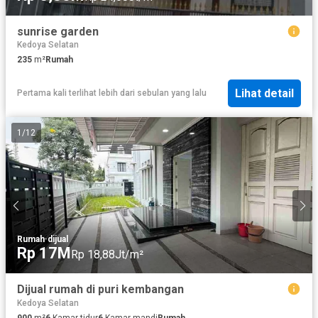
sunrise garden
Kedoya Selatan
235
m²
Rumah
Lihat detail
Pertama kali terlihat lebih dari sebulan yang lalu
1
/
12
Rumah
·
dijual
Rp 17M
Rp 18,88Jt/m²
Dijual rumah di puri kembangan
Kedoya Selatan
900
m²
6
Kamar tidur
6
Kamar mandi
Rumah