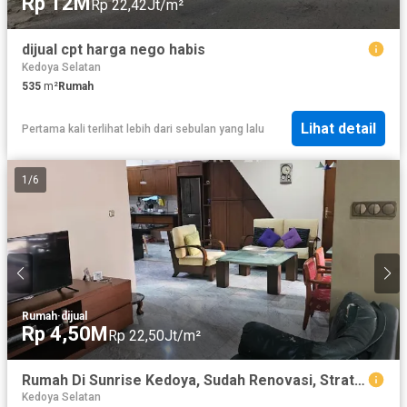
Rp 12M
Rp 22,42Jt/m²
dijual cpt harga nego habis
Kedoya Selatan
535
m²
Rumah
Lihat detail
Pertama kali terlihat lebih dari sebulan yang lalu
1
/
6
Rumah
·
dijual
Rp 4,50M
Rp 22,50Jt/m²
Rumah Di Sunrise Kedoya, Sudah Renovasi, Strategis
Kedoya Selatan