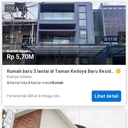
1
/
13
Rumah
·
dijual
Rp 5,70M
Rumah baru 3 lantai di Taman Kedoya Baru Residence dengan lokasi bagus sekali
Kedoya Selatan
4
Kamar tidur
3
Kamar mandi
Rumah
Lihat detail
Pertama kali dilihat 3 minggu lalu