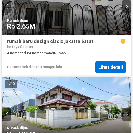
Rumah
·
dijual
Rp 2,65M
rumah baru design clasic jakarta barat
Kedoya Selatan
4
Kamar tidur
4
Kamar mandi
Rumah
Lihat detail
Pertama kali dilihat 0 minggu lalu
1
/
10
Rumah
·
dijual