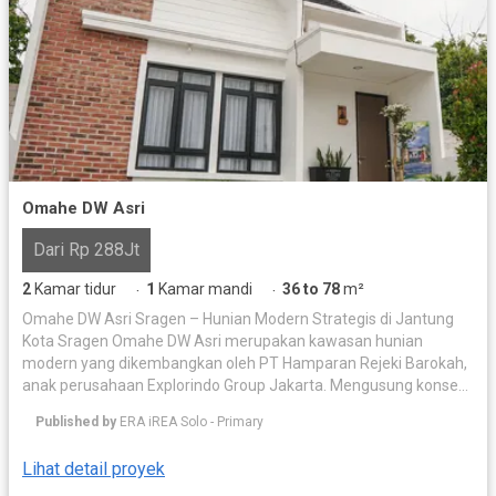
Omahe DW Asri
Dari Rp 288Jt
2
Kamar tidur
1
Kamar mandi
36 to 78
m²
·
·
Omahe DW Asri Sragen – Hunian Modern Strategis di Jantung
Kota Sragen Omahe DW Asri merupakan kawasan hunian
modern yang dikembangkan oleh PT Hamparan Rejeki Barokah,
anak perusahaan Explorindo Group Jakarta. Mengusung konsep
hunian yang harmonis, sejuk, asri, nyaman, dan aman, Omahe
Published by
ERA iREA Solo - Primary
DW Asri hadir sebagai pilihan ideal bagi keluarga maupun
investor yang mencari hunian berkualitas di kawasan
Lihat detail proyek
berkembang Kabupaten Sragen. Berlokasi di Talangrejo, Kroyo,