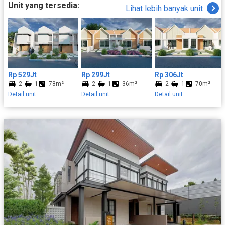
Karangmalang, Kabupaten Sragen, Jawa Tengah, Omahe DW
Unit yang tersedia:
Lihat lebih banyak unit
Asri dibangun di kawasan Sunrise Property Sragen, area yang
menjadi salah satu prioritas pengembangan Pemerintah
Kabupaten Sragen. Dengan luas kawasan sekitar 11.350 m²,
perumahan ini menawarkan lingkungan hijau yang nyaman
dengan desain rumah modern yang menyatu dengan alam.
Konsep Hunian Modern yang Nyaman - Mengusung konsep
hunian modern, harmonis, dan ramah lingkungan - Tata ruang
Rp 529Jt
Rp 299Jt
Rp 306Jt
hijau yang memberikan suasana sejuk dan nyaman -
2
1
78m²
2
1
36m²
2
1
70m²
Dikembangkan di kawasan Sunrise Property Sragen yang terus
Detail unit
Detail unit
Detail unit
berkembang - Menghadirkan keseimbangan antara gaya hidup
modern dan lingkungan asri - Tersedia berbagai pilihan desain
rumah modern sesuai kebutuhan keluarga Keunggulan Omahe
DW Asri - Berlokasi strategis di jantung Kota Sragen -
Dikembangkan oleh PT Hamparan Rejeki Barokah (Explorindo
Group Jakarta) - Kawasan hunian seluas 11.350 m² - Dekat
dengan pusat pemerintahan, pendidikan, kesehatan, dan
transportasi - Cocok sebagai hunian maupun investasi properti
jangka panjang - Harga kompetitif dengan pilihan skema
pembiayaan yang terjangkau Fasilitas Omahe DW Asri - Cluster
Gate dengan sistem keamanan - Keamanan 24 Jam - CCTV 24
Jam - Masjid Jami Asy Syukur - Taman Bermain Anak (Children
Playground) - Sarana Olahraga - Jogging Track - Balai