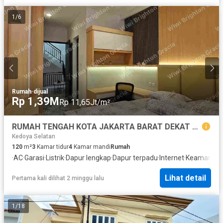
1
/
6
Rumah
·
dijual
Rp 1,39M
Rp 11,65Jt/m²
RUMAH TENGAH KOTA JAKARTA BARAT DEKAT PURI INDAH
Kedoya Selatan
120
m²
3
Kamar tidur
4
Kamar mandi
Rumah
·
AC
·
Garasi
·
Listrik
·
Dapur lengkap
·
Dapur terpadu
·
Internet
·
Keamanan
·
Lihat detail
Pertama kali dilihat 2 minggu lalu
1
/
18