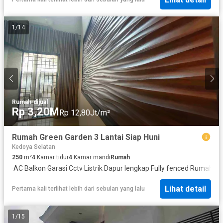
1
/
14
Rumah
·
dijual
Rp 3,20M
Rp 12,80Jt/m²
Rumah Green Garden 3 Lantai Siap Huni
Kedoya Selatan
250
m²
4
Kamar tidur
4
Kamar mandi
Rumah
·
AC
·
Balkon
·
Garasi
·
Cctv
·
Listrik
·
Dapur lengkap
·
Fully fenced
·
Rumah ja
Lihat detail
Pertama kali terlihat lebih dari sebulan yang lalu
1
/
15