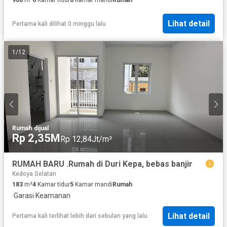
Lihat detail
Pertama kali dilihat 0 minggu lalu
1
/
12
Rumah
·
dijual
Rp 2,35M
Rp 12,84Jt/m²
RUMAH BARU .Rumah di Duri Kepa, bebas banjir
Kedoya Selatan
183
m²
4
Kamar tidur
5
Kamar mandi
Rumah
·
Garasi
·
Keamanan
Lihat detail
Pertama kali terlihat lebih dari sebulan yang lalu