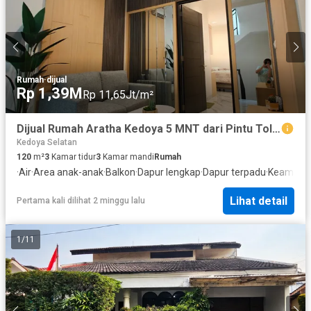
Rumah
·
dijual
Rp 1,39M
Rp 11,65Jt/m²
Dijual Rumah Aratha Kedoya 5 MNT dari Pintu Tol KB Jeruk
Kedoya Selatan
120
m²
3
Kamar tidur
3
Kamar mandi
Rumah
·
Air
·
Area anak-anak
·
Balkon
·
Dapur lengkap
·
Dapur terpadu
·
Keamana
Lihat detail
Pertama kali dilihat 2 minggu lalu
1
/
11