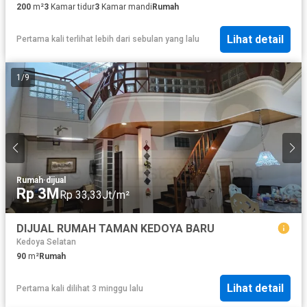
200
m²
3
Kamar tidur
3
Kamar mandi
Rumah
Lihat detail
Pertama kali terlihat lebih dari sebulan yang lalu
1
/
9
Rumah
·
dijual
Rp 3M
Rp 33,33Jt/m²
DIJUAL RUMAH TAMAN KEDOYA BARU
Kedoya Selatan
90
m²
Rumah
Lihat detail
Pertama kali dilihat 3 minggu lalu