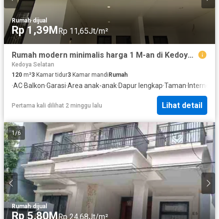
Rumah
·
dijual
Rp 1,39M
Rp 11,65Jt/m²
Rumah modern minimalis harga 1 M-an di Kedoya Jakarta Barat
Kedoya Selatan
120
m²
3
Kamar tidur
3
Kamar mandi
Rumah
·
AC
·
Balkon
·
Garasi
·
Area anak-anak
·
Dapur lengkap
·
Taman
·
Internet
·
O
Lihat detail
Pertama kali dilihat 2 minggu lalu
1
/
6
Rumah
·
dijual
Rp 5,80M
Rp 24,68Jt/m²