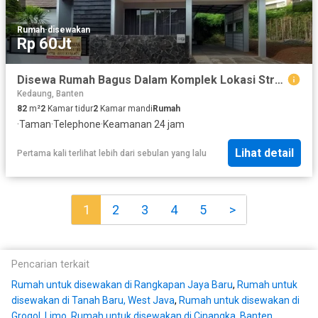
Rumah
·
disewakan
Rp 60Jt
Disewa Rumah Bagus Dalam Komplek Lokasi Strategis di Pondok Cabe
Kedaung, Banten
82
m²
2
Kamar tidur
2
Kamar mandi
Rumah
·
Taman
·
Telephone
·
Keamanan 24 jam
Lihat detail
Pertama kali terlihat lebih dari sebulan yang lalu
1
2
3
4
5
>
Pencarian terkait
Rumah untuk disewakan di Rangkapan Jaya Baru
,
Rumah untuk
disewakan di Tanah Baru, West Java
,
Rumah untuk disewakan di
Grogol, Limo
,
Rumah untuk disewakan di Cinangka, Banten
,