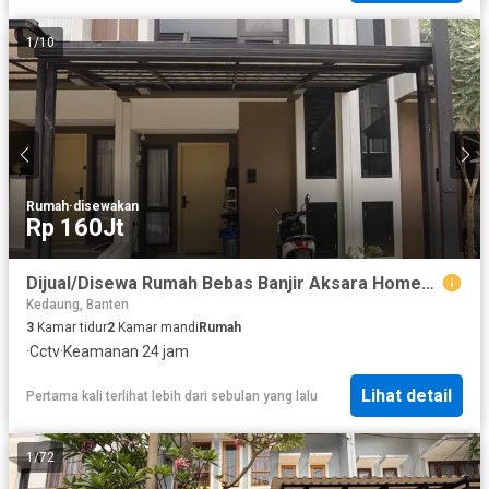
1
/
10
Rumah
·
disewakan
Rp 160Jt
Dijual/Disewa Rumah Bebas Banjir Aksara Homes Ciputat, Tangerang Selatan
Kedaung, Banten
3
Kamar tidur
2
Kamar mandi
Rumah
·
Cctv
·
Keamanan 24 jam
Lihat detail
Pertama kali terlihat lebih dari sebulan yang lalu
1
/
72