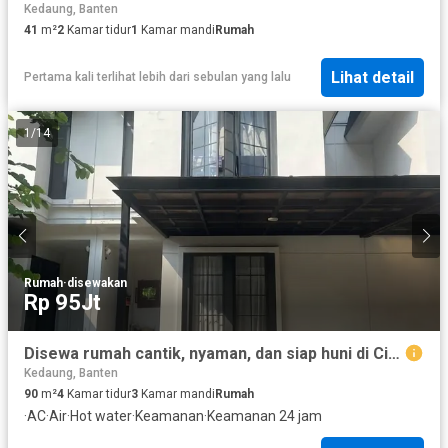
Kedaung, Banten
41
m²
2
Kamar tidur
1
Kamar mandi
Rumah
Lihat detail
Pertama kali terlihat lebih dari sebulan yang lalu
1
/
14
Rumah
·
disewakan
Rp 95Jt
Disewa rumah cantik, nyaman, dan siap huni di Citra Garden Bintaro
Kedaung, Banten
90
m²
4
Kamar tidur
3
Kamar mandi
Rumah
·
AC
·
Air
·
Hot water
·
Keamanan
·
Keamanan 24 jam