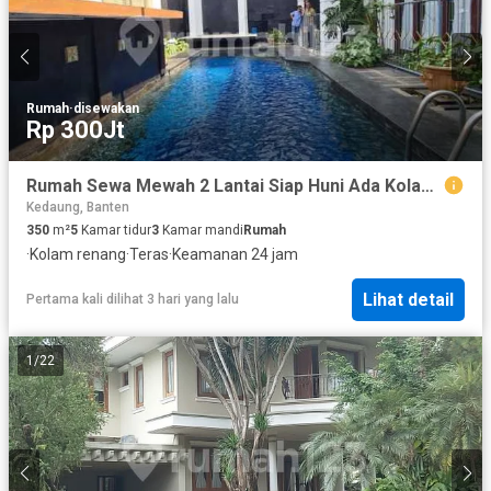
Rumah
·
disewakan
Rp 300Jt
Rumah Sewa Mewah 2 Lantai Siap Huni Ada Kolam Renang di Cilandak, Jakarta Selatan
Kedaung, Banten
350
m²
5
Kamar tidur
3
Kamar mandi
Rumah
·
Kolam renang
·
Teras
·
Keamanan 24 jam
Lihat detail
Pertama kali dilihat 3 hari yang lalu
1
/
22