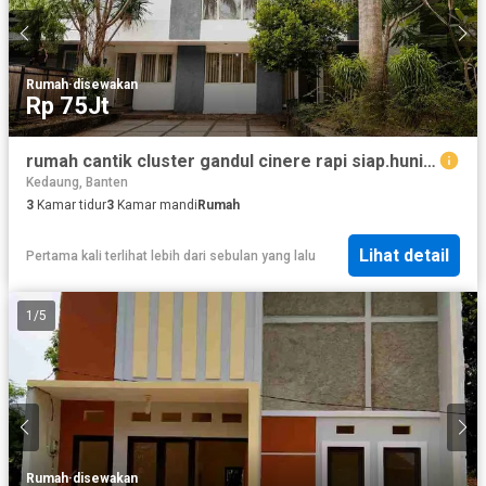
Rumah
·
disewakan
Rp 75Jt
rumah cantik cluster gandul cinere rapi siap.huni dan harga terbaik
Kedaung, Banten
3
Kamar tidur
3
Kamar mandi
Rumah
Lihat detail
Pertama kali terlihat lebih dari sebulan yang lalu
1
/
5
Rumah
·
disewakan