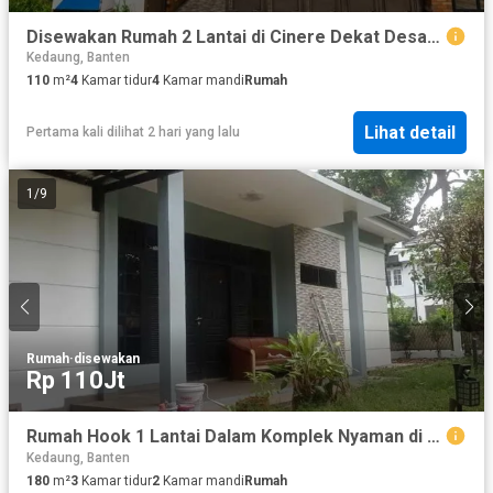
Disewakan Rumah 2 Lantai di Cinere Dekat Desari Layout Luas Siap Huni
Kedaung, Banten
110
m²
4
Kamar tidur
4
Kamar mandi
Rumah
Lihat detail
Pertama kali dilihat 2 hari yang lalu
1
/
9
Rumah
·
disewakan
Rp 110Jt
Rumah Hook 1 Lantai Dalam Komplek Nyaman di Cinere
Kedaung, Banten
180
m²
3
Kamar tidur
2
Kamar mandi
Rumah