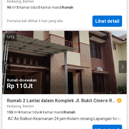
Kedaung, Banten
90
m²
3
Kamar tidur
3
Kamar mandi
Rumah
Lihat detail
Pertama kali dilihat 4 hari yang lalu
1
/
12
Rumah
·
disewakan
Rp 110Jt
Rumah 2 Lantai dalam Komplek Jl. Bukit Cinere Raya, Gandul Depok
Kedaung, Banten
150
m²
4
Kamar tidur
4
Kamar mandi
Rumah
·
AC
·
Air
·
Balkon
·
Keamanan 24 jam
·
Kolam renang
·
Lapangan tenis
·
List