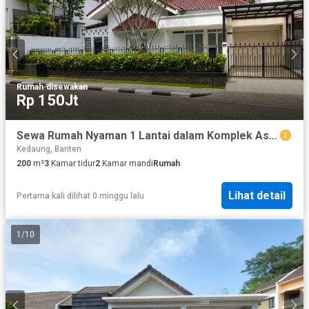
Rumah
·
disewakan
Rp 150Jt
Sewa Rumah Nyaman 1 Lantai dalam Komplek Asri Cinere
Kedaung, Banten
200
m²
3
Kamar tidur
2
Kamar mandi
Rumah
Lihat detail
Pertama kali dilihat 0 minggu lalu
1
/
10