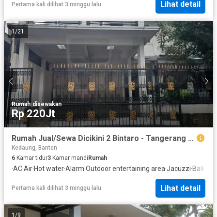
Lihat detail
Pertama kali dilihat 3 minggu lalu
1
/
21
Rumah
·
disewakan
Rp 220Jt
Rumah Jual/Sewa Dicikini 2 Bintaro - Tangerang Selatan Lokasi Strategis Luas Siap Huni
Kedaung, Banten
6
Kamar tidur
3
Kamar mandi
Rumah
·
AC
·
Air
·
Hot water
·
Alarm
·
Outdoor entertaining area
·
Jacuzzi
·
Balkon
·
Lihat detail
Pertama kali dilihat 3 minggu lalu
1
/
9