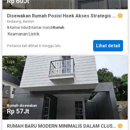
Rp 60Jt
Disewakan Rumah Posisi Hoek Akses Strategis Dekat dengan Pintu Tol di Sawagan Depok
Kedaung, Banten
5
Kamar tidur
2
Kamar mandi
Rumah
·
Keamanan
·
Listrik
Lihat detail
Pertama kali dilihat 0 minggu lalu
1
/
23
Rumah
·
disewakan
Rp 57Jt
RUMAH BARU MODERN MINIMALIS DALAM CLUSTER CINERE