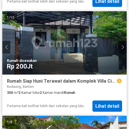
Lihat detail
Pertama kali terlihat lebih dari sebulan yang lalu
1
/
10
Rumah
·
disewakan
Rp 200Jt
Rumah Siap Huni Terawat dalam Komplek Villa Cinere Mas
Kedaung, Banten
300
m²
2
Kamar tidur
2
Kamar mandi
Rumah
Lihat detail
Pertama kali terlihat lebih dari sebulan yang lalu
1
/
8