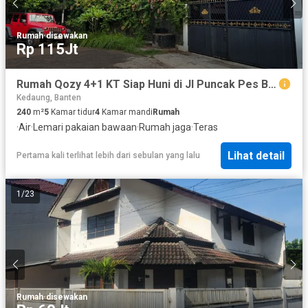
Rumah
·
disewakan
Rp 115Jt
Rumah Qozy 4+1 KT Siap Huni di Jl Puncak Pes Bukit Cinere Indah
Kedaung, Banten
240
m²
5
Kamar tidur
4
Kamar mandi
Rumah
·
Air
·
Lemari pakaian bawaan
·
Rumah jaga
·
Teras
Lihat detail
Pertama kali terlihat lebih dari sebulan yang lalu
1
/
23
Rumah
·
disewakan