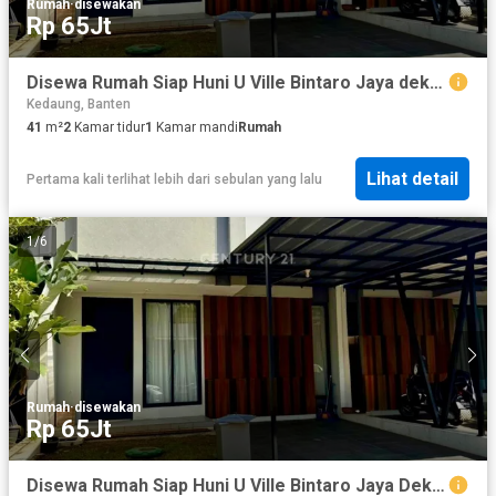
Rumah
·
disewakan
Rp 65Jt
Disewa Rumah Siap Huni U Ville Bintaro Jaya dekat Kampus UPJ #284421
Kedaung, Banten
41
m²
2
Kamar tidur
1
Kamar mandi
Rumah
Lihat detail
Pertama kali terlihat lebih dari sebulan yang lalu
1
/
6
Rumah
·
disewakan
Rp 65Jt
Disewa Rumah Siap Huni U Ville Bintaro Jaya Dekat Kampus UPJ