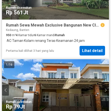
Rumah
·
disewakan
Rp 561Jt
Rumah Sewa Mewah Exclusive Bangunan New Classic Eropa Lokasi Strategis di Cilandak Timur, Jakarta Selatan
Kedaung, Banten
950
m²
4
Kamar tidur
6
Kamar mandi
Rumah
·
AC
·
Taman
·
Kolam renang
·
Teras
·
Keamanan 24 jam
Lihat detail
Pertama kali dilihat 3 hari yang lalu
1
/
16
Rumah
·
disewakan
Rp 79Jt