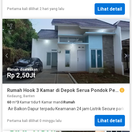
Lihat detail
Pertama kali dilihat 2 hari yang lalu
1
/
7
Rumah
·
disewakan
Rp 2,50Jt
Rumah Hook 3 Kamar di Depok Serua Pondok Petir, Asri dan Murah!
Kedaung, Banten
60
m²
3
Kamar tidur
1
Kamar mandi
Rumah
·
Air
·
Balkon
·
Dapur terpadu
·
Keamanan 24 jam
·
Listrik
·
Secure parking
·
Lihat detail
Pertama kali dilihat 0 minggu lalu