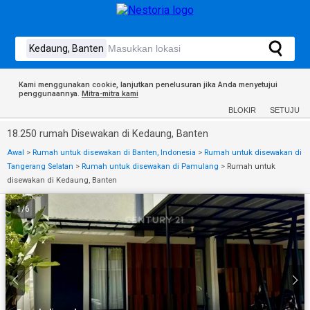
Kami menggunakan cookie, lanjutkan penelusuran jika Anda menyetujui
penggunaannya.
Mitra-mitra kami
BLOKIR
SETUJU
18.250 rumah Disewakan di Kedaung, Banten
Awal
>
Rumah untuk disewakan di Banten, Indonesia
>
Rumah untuk disewakan di
Tangerang Selatan
>
Rumah untuk disewakan di Pamulang
>
Rumah untuk
disewakan di Kedaung, Banten
1
/
6