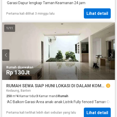
·
Garasi
·
Dapur lengkap
·
Taman
·
Keamanan 24 jam
Lihat detail
Pertama kali dilihat 3 minggu lalu
1
/
11
Rumah
·
disewakan
Rp 130Jt
RUMAH SEWA SIAP HUNI LOKASI DI DALAM KOMPLEK DI CINERE
Kedaung, Banten
250
m²
4
Kamar tidur
3
Kamar mandi
Rumah
·
AC
·
Balkon
·
Garasi
·
Area anak-anak
·
Listrik
·
Fully fenced
·
Taman
·
Outdo
Lihat detail
Pertama kali terlihat lebih dari sebulan yang lalu