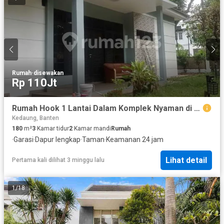
Rumah
·
disewakan
Rp 110Jt
Rumah Hook 1 Lantai Dalam Komplek Nyaman di Cinere
Kedaung, Banten
180
m²
3
Kamar tidur
2
Kamar mandi
Rumah
·
Garasi
·
Dapur lengkap
·
Taman
·
Keamanan 24 jam
Lihat detail
Pertama kali dilihat 3 minggu lalu
1
/
18