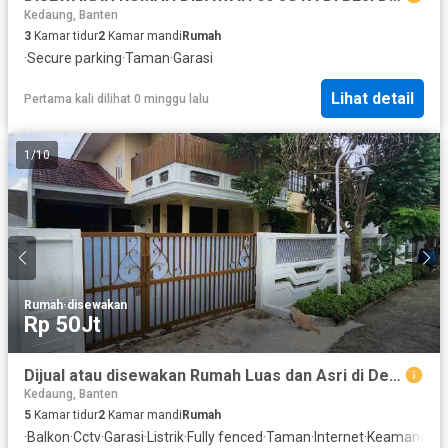
Kedaung, Banten
3
Kamar tidur
2
Kamar mandi
Rumah
·
Secure parking
·
Taman
·
Garasi
Lihat detail
Pertama kali dilihat 0 minggu lalu
1
/
10
Rumah
·
disewakan
Rp 50Jt
Dijual atau disewakan Rumah Luas dan Asri di Depok
Kedaung, Banten
5
Kamar tidur
2
Kamar mandi
Rumah
·
Balkon
·
Cctv
·
Garasi
·
Listrik
·
Fully fenced
·
Taman
·
Internet
·
Keamanan 2