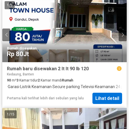
1
/
6
Rumah
·
disewakan
Rp 80Jt
Rumah baru disewakan 2 lt lt 90 lb 120
Kedaung, Banten
90
m²
3
Kamar tidur
2
Kamar mandi
Rumah
·
Garasi
·
Listrik
·
Keamanan
·
Secure parking
·
Televisi
·
Keamanan 24 jam
·
Lihat detail
Pertama kali terlihat lebih dari sebulan yang lalu
1
/
15