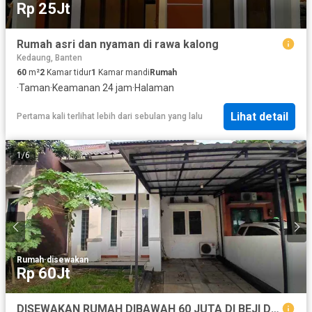
Rp 25Jt
Rumah asri dan nyaman di rawa kalong
Kedaung, Banten
60
m²
2
Kamar tidur
1
Kamar mandi
Rumah
·
Taman
·
Keamanan 24 jam
·
Halaman
Lihat detail
Pertama kali terlihat lebih dari sebulan yang lalu
1
/
6
Rumah
·
disewakan
Rp 60Jt
DISEWAKAN RUMAH DIBAWAH 60 JUTA DI BEJI DEPOK