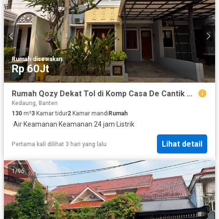
Rumah
·
disewakan
Rp 60Jt
Rumah Qozy Dekat Tol di Komp Casa De Cantik Gandul Cinere
Kedaung, Banten
130
m²
3
Kamar tidur
2
Kamar mandi
Rumah
·
Air
·
Keamanan
·
Keamanan 24 jam
·
Listrik
Lihat detail
Pertama kali dilihat 3 hari yang lalu
1
/
96