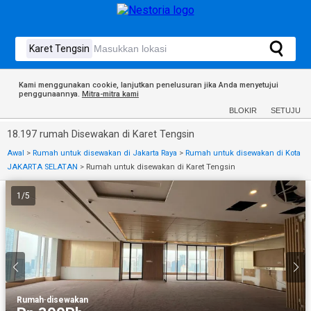
Kami menggunakan cookie, lanjutkan penelusuran jika Anda menyetujui
penggunaannya.
Mitra-mitra kami
BLOKIR
SETUJU
18.197 rumah Disewakan di Karet Tengsin
Awal
>
Rumah untuk disewakan di Jakarta Raya
>
Rumah untuk disewakan di Kota
JAKARTA SELATAN
>
Rumah untuk disewakan di Karet Tengsin
1
/
5
Rumah
·
disewakan