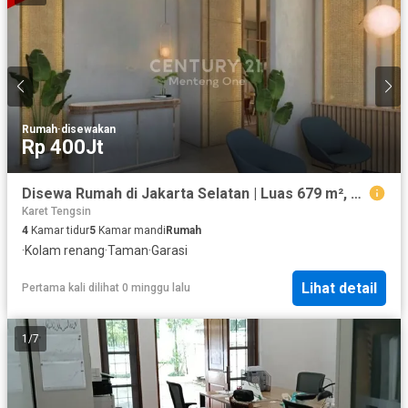
Rumah
·
disewakan
Rp 400Jt
Disewa Rumah di Jakarta Selatan | Luas 679 m², Swimming Pool, Taman Luas, 4 Carport – Cocok untuk Usaha | Rp 400 Juta/Tahun
Karet Tengsin
4
Kamar tidur
5
Kamar mandi
Rumah
·
Kolam renang
·
Taman
·
Garasi
Lihat detail
Pertama kali dilihat 0 minggu lalu
1
/
7