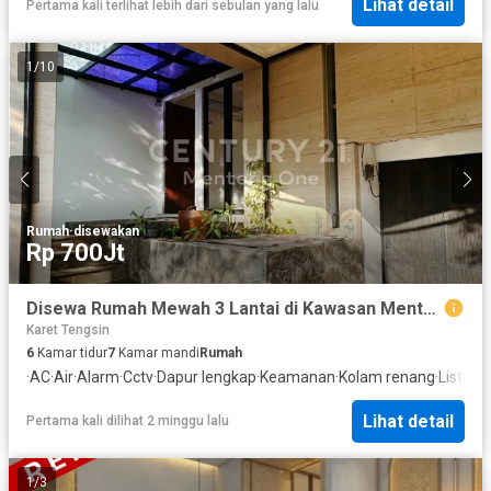
Lihat detail
Pertama kali terlihat lebih dari sebulan yang lalu
1
/
10
Rumah
·
disewakan
Rp 700Jt
Disewa Rumah Mewah 3 Lantai di Kawasan Menteng, Jakarta Pusat – 5+1 Kamar Tidur, Full Furnished, Kolam Renang, 700 Juta/Tahun
Karet Tengsin
6
Kamar tidur
7
Kamar mandi
Rumah
·
AC
·
Air
·
Alarm
·
Cctv
·
Dapur lengkap
·
Keamanan
·
Kolam renang
·
Listrik
·
S
Lihat detail
Pertama kali dilihat 2 minggu lalu
1
/
3