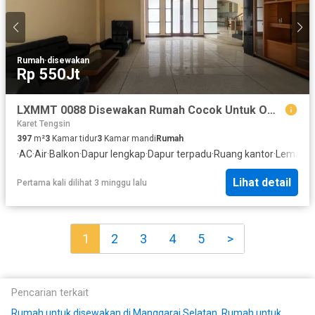
Rumah
·
disewakan
Rp 550Jt
LXMMT 0088 Disewakan Rumah Cocok Untuk Office Atau Hunian Di Area Menteng Jakarta Pusat
Karet Tengsin
397
m²
3
Kamar tidur
3
Kamar mandi
Rumah
·
AC
·
Air
·
Balkon
·
Dapur lengkap
·
Dapur terpadu
·
Ruang kantor
·
Lemari 
Lihat detail
Pertama kali dilihat 3 minggu lalu
1
2
3
4
5
>
Pencarian terkait
Rumah untuk disewakan di Manggarai Selatan
,
Rumah untuk