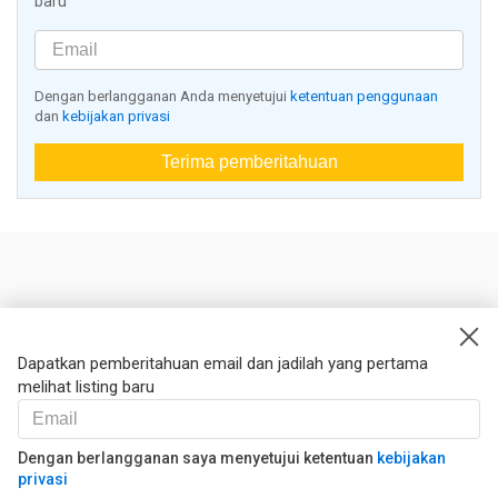
baru
Dengan berlangganan Anda menyetujui
ketentuan penggunaan
dan
kebijakan privasi
Terima pemberitahuan
Nestoria
Kontak kami
Dapatkan pemberitahuan email dan jadilah yang pertama
melihat listing baru
Hukum
Syarat dan ketentuan
Kebijakan privasi
Dengan berlangganan saya menyetujui ketentuan
kebijakan
privasi
Kebijakan Cookies