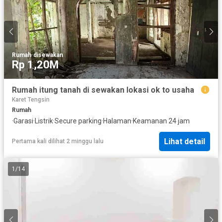
Rumah
·
disewakan
Rp 1,20M
Rumah itung tanah di sewakan lokasi ok to usaha
Karet Tengsin
Rumah
·
Garasi
·
Listrik
·
Secure parking
·
Halaman
·
Keamanan 24 jam
Lihat detail
Pertama kali dilihat 2 minggu lalu
1
/
14