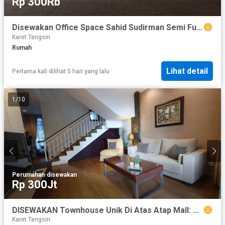
Rp 300Rb
Disewakan Office Space Sahid Sudirman Semi Furnished View Jakarta
Karet Tengsin
Rumah
Lihat detail
Pertama kali dilihat 5 hari yang lalu
1
/
10
Perumahan
·
disewakan
Rp 300Jt
DISEWAKAN Townhouse Unik Di Atas Atap Mall: Cosmo Park Thamrin City – 3BR Full Furnished
Karet Tengsin