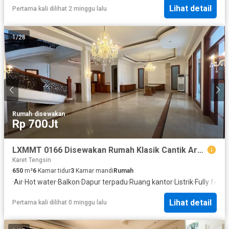
Lihat detail
Pertama kali dilihat 2 minggu lalu
1
/
28
Rumah
·
disewakan
Rp 700Jt
LXMMT 0166 Disewakan Rumah Klasik Cantik Area Menteng Jakarta Pusat Cocok Untuk Kantor Atau Hunian
Karet Tengsin
650
m²
6
Kamar tidur
3
Kamar mandi
Rumah
·
Air
·
Hot water
·
Balkon
·
Dapur terpadu
·
Ruang kantor
·
Listrik
·
Fully fenc
Lihat detail
Pertama kali dilihat 0 minggu lalu