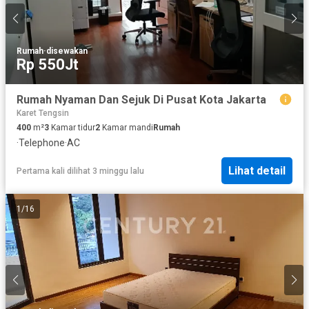
Rumah
·
disewakan
Rp 550Jt
Rumah Nyaman Dan Sejuk Di Pusat Kota Jakarta
Karet Tengsin
400
m²
3
Kamar tidur
2
Kamar mandi
Rumah
·
Telephone
·
AC
Lihat detail
Pertama kali dilihat 3 minggu lalu
1
/
16