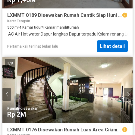
LXMMT 0189 Disewakan Rumah Cantik Siap Huni Dengan Kolam Renang Di Area Menteng Jakarta Pusat
Karet Tengsin
500
m²
4
Kamar tidur
4
Kamar mandi
Rumah
·
AC
·
Air
·
Hot water
·
Dapur lengkap
·
Dapur terpadu
·
Kolam renang
·
Lema
Lihat detail
Pertama kali terlihat bulan lalu
1
/
8
Rumah
·
disewakan
Rp 2M
LXMMT 0176 Disewakan Rumah Luas Area Cikini Menteng Jakarta Pusat Cocok Untuk Hunian atau Office