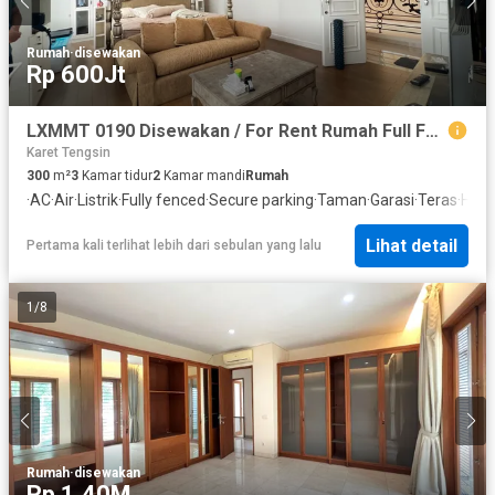
Rumah
·
disewakan
Rp 600Jt
LXMMT 0190 Disewakan / For Rent Rumah Full Furnished Menteng Jakarta Pusat
Karet Tengsin
300
m²
3
Kamar tidur
2
Kamar mandi
Rumah
·
AC
·
Air
·
Listrik
·
Fully fenced
·
Secure parking
·
Taman
·
Garasi
·
Teras
·
Hal
Lihat detail
Pertama kali terlihat lebih dari sebulan yang lalu
1
/
8
Rumah
·
disewakan
Rp 1,40M