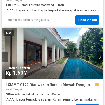
Karet Tengsin
1.000
m²
9
Kamar tidur
9
Kamar mandi
Rumah
·
AC
·
Air
·
Dapur lengkap
·
Dapur terpadu
·
Lemari pakaian bawaan
·
Listri
Lihat detail
Pertama kali dilihat 0 minggu lalu
1
/
45
Rumah
·
disewakan
Rp 1,60M
LXMMT 0172 Disewakan Rumah Mewah Dengan Kolam Renang Di Area Menteng Jakarta Pusat
Karet Tengsin
600
m²
4
Kamar tidur
4
Kamar mandi
Rumah
·
AC
·
Air
·
Dapur terpadu
·
Gas alam
·
Kolam renang
·
Lemari pakaian baw