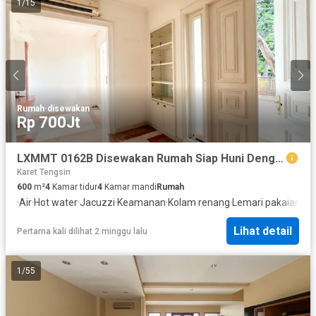
1
/
15
Rumah
·
disewakan
Rp 700Jt
LXMMT 0162B Disewakan Rumah Siap Huni Dengan Kolam Renang Di Area Menteng Jakarta Pusat
Karet Tengsin
600
m²
4
Kamar tidur
4
Kamar mandi
Rumah
·
Air
·
Hot water
·
Jacuzzi
·
Keamanan
·
Kolam renang
·
Lemari pakaian b
Lihat detail
Pertama kali dilihat 2 minggu lalu
1
/
55