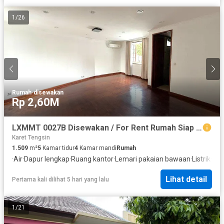
1
/
26
Rumah
·
disewakan
Rp 2,60M
LXMMT 0027B Disewakan / For Rent Rumah Siap Huni Dengan Kolam Renang Area Menteng Jakarta Pusat
Karet Tengsin
1.509
m²
5
Kamar tidur
4
Kamar mandi
Rumah
·
Air
·
Dapur lengkap
·
Ruang kantor
·
Lemari pakaian bawaan
·
Listrik
·
Ful
Lihat detail
Pertama kali dilihat 5 hari yang lalu
1
/
21