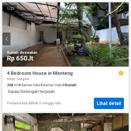
1
/
21
Rumah
·
disewakan
Rp 650Jt
4 Bedroom House in Menteng
Karet Tengsin
268
m²
4
Kamar tidur
3
Kamar mandi
Rumah
·
Garasi
·
Setengah terpisah
Lihat detail
Pertama kali dilihat 0 minggu lalu
1
/
8