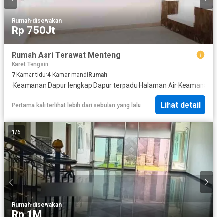
Rumah
·
disewakan
Rp 750Jt
Rumah Asri Terawat Menteng
Karet Tengsin
7
Kamar tidur
4
Kamar mandi
Rumah
·
Keamanan
·
Dapur lengkap
·
Dapur terpadu
·
Halaman
·
Air
·
Keamanan 2
Lihat detail
Pertama kali terlihat lebih dari sebulan yang lalu
1
/
6
Rumah
·
disewakan
Rp 1M