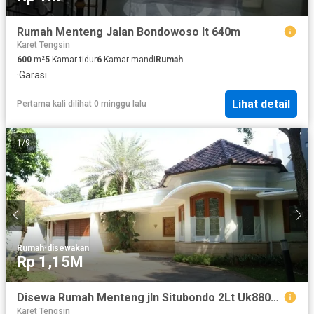
Rumah Menteng Jalan Bondowoso lt 640m
Karet Tengsin
600
m²
5
Kamar tidur
6
Kamar mandi
Rumah
·
Garasi
Lihat detail
Pertama kali dilihat 0 minggu lalu
1
/
9
Rumah
·
disewakan
Rp 1,15M
Disewa Rumah Menteng jln Situbondo 2Lt Uk880m² Full furnished at Jakarta Pusat
Karet Tengsin