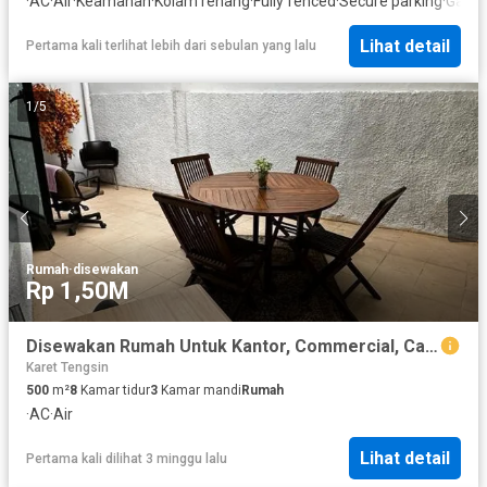
·
AC
·
Air
·
Keamanan
·
Kolam renang
·
Fully fenced
·
Secure parking
·
Garas
Lihat detail
Pertama kali terlihat lebih dari sebulan yang lalu
1
/
5
Rumah
·
disewakan
Rp 1,50M
Disewakan Rumah Untuk Kantor, Commercial, Café, Clinic di Menteng – Prime Area - BAGUS
Karet Tengsin
500
m²
8
Kamar tidur
3
Kamar mandi
Rumah
·
AC
·
Air
Lihat detail
Pertama kali dilihat 3 minggu lalu