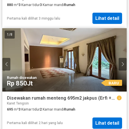
880
m²
3
Kamar tidur
3
Kamar mandi
Rumah
Lihat detail
Pertama kali dilihat 3 minggu lalu
1
/
8
Rumah
·
disewakan
Rp 850Jt
BARU
Disewakan rumah menteng 695m2 jakpus (Erfi +62 8197740----)
Karet Tengsin
695
m²
3
Kamar tidur
2
Kamar mandi
Rumah
Lihat detail
Pertama kali dilihat 2 hari yang lalu