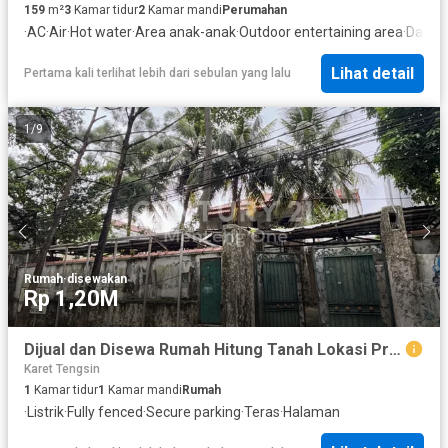
159
m²
3
Kamar tidur
2
Kamar mandi
Perumahan
·
AC
·
Air
·
Hot water
·
Area anak-anak
·
Outdoor entertaining area
·
Dapur 
Lihat detail
Pertama kali terlihat lebih dari sebulan yang lalu
1
/
9
Rumah
·
disewakan
Rp 1,20M
Dijual dan Disewa Rumah Hitung Tanah Lokasi Premium Depan Taman Proklamasi
Karet Tengsin
1
Kamar tidur
1
Kamar mandi
Rumah
·
Listrik
·
Fully fenced
·
Secure parking
·
Teras
·
Halaman