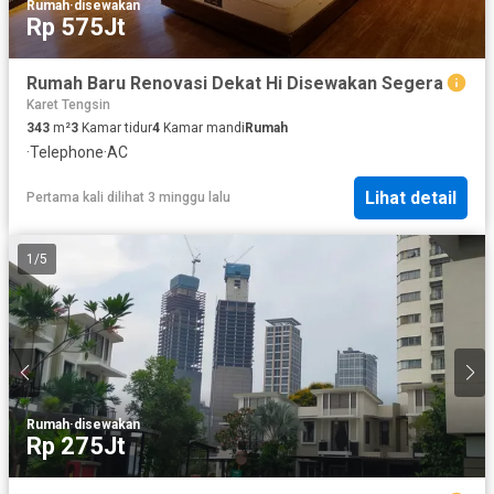
Rumah
·
disewakan
Rp 575Jt
Rumah Baru Renovasi Dekat Hi Disewakan Segera
Karet Tengsin
343
m²
3
Kamar tidur
4
Kamar mandi
Rumah
·
Telephone
·
AC
Lihat detail
Pertama kali dilihat 3 minggu lalu
1
/
5
Rumah
·
disewakan
Rp 275Jt