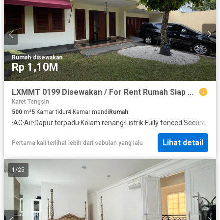
Rumah
·
disewakan
Rp 1,10M
LXMMT 0199 Disewakan / For Rent Rumah Siap Huni Dengan Kolam Renang dan Banyak Kamar Tidur Area Menteng Jakarta Pusat
Karet Tengsin
500
m²
5
Kamar tidur
4
Kamar mandi
Rumah
·
AC
·
Air
·
Dapur terpadu
·
Kolam renang
·
Listrik
·
Fully fenced
·
Secure par
Lihat detail
Pertama kali terlihat lebih dari sebulan yang lalu
1
/
25