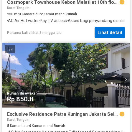
Cosmopark Townhouse Kebon Melati at 10th floor Thamrin City Furnished, Cozy House
Karet Tengsin
250
m²
3
Kamar tidur
2
Kamar mandi
Rumah
·
AC
·
Air
·
Hot water
·
Pay TV access
·
Akses bagi penyandang disabilitas
Lihat detail
Pertama kali dilihat 3 minggu lalu
1
/
9
Rumah
·
disewakan
Rp 850Jt
Exclusive Residence Patra Kuningan Jakarta Selatan, LT 650 m² SHM, Cocok untuk Expat & Diplomat
Karet Tengsin
5
Kamar tidur
4
Kamar mandi
Rumah