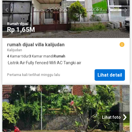
Rumah
·
dijual
Rp 1,65M
rumah dijual villa kalijudan
Kalijudan
4
Kamar tidur
3
Kamar mandi
Rumah
·
Listrik
·
Air
·
Fully fenced
·
Wifi
·
AC
·
Tangki air
Lihat detail
Pertama kali terlihat minggu lalu
Lihat foto