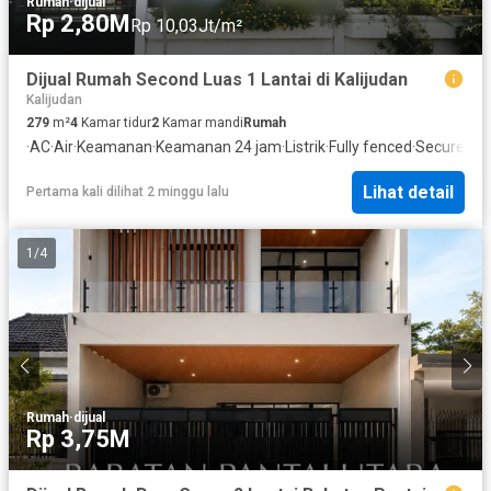
Rumah
·
dijual
Rp 2,80M
Rp 10,03Jt/m²
Dijual Rumah Second Luas 1 Lantai di Kalijudan
Kalijudan
279
m²
4
Kamar tidur
2
Kamar mandi
Rumah
·
AC
·
Air
·
Keamanan
·
Keamanan 24 jam
·
Listrik
·
Fully fenced
·
Secure par
Lihat detail
Pertama kali dilihat 2 minggu lalu
1
/
4
Rumah
·
dijual
Rp 3,75M