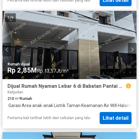
Lihat detail
Pertama kali terlihat lebih dari sebulan yang lalu
1
/
9
Rumah
·
dijual
Rp 2,85M
Rp 13,57Jt/m²
Dijual Rumah Nyaman Lebar 6 di Babatan Pantai Baru Gres Selangkah ke Grand Kenjeran
Kalijudan
210
m²
Rumah
·
Garasi
·
Area anak-anak
·
Listrik
·
Taman
·
Keamanan
·
Air
·
Wifi
·
Halaman
Lihat detail
Pertama kali terlihat lebih dari sebulan yang lalu