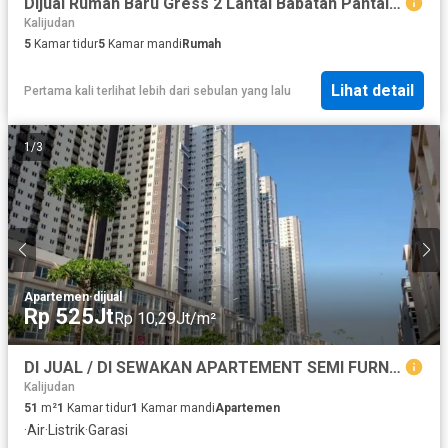
Dijual Rumah Baru Gress 2 Lantai Babatan Pantai Utara ( Dekat dengan annyeong market / kota lama / onefive )
Kalijudan
5
Kamar tidur
5
Kamar mandi
Rumah
Lihat detail
Pertama kali terlihat lebih dari sebulan yang lalu
1
/
3
Apartemen
·
dijual
Rp 525Jt
Rp 10,29Jt/m²
DI JUAL / DI SEWAKAN APARTEMENT SEMI FURNISHED
Kalijudan
51
m²
1
Kamar tidur
1
Kamar mandi
Apartemen
·
Air
·
Listrik
·
Garasi