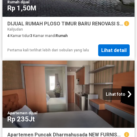
Rumah
·
dijual
Rp 1,50M
DIJUAL RUMAH PLOSO TIMUR BARU RENOVASI SIAP HUNI
Kalijudan
4
Kamar tidur
3
Kamar mandi
Rumah
Lihat detail
Pertama kali terlihat lebih dari sebulan yang lalu
Lihat foto
Apartemen
·
dijual
Rp 235Jt
Apartemen Puncak Dharmahusada NEW FURNISH VIEW CITY