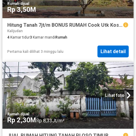
Rumah
·
dijual
Rp 3,50M
Hitung Tanah 7jt/m BONUS RUMAH Cook Utk Kost Premium, Villa Kalijudan Dekat keUNAIR
Kalijudan
4
Kamar tidur
3
Kamar mandi
Rumah
Lihat detail
Pertama kali dilihat 3 minggu lalu
Lihat foto
Rumah
·
dijual
Rp 2,30M
Rp 8,33Jt/m²
JUAL RUMAH HITUNG TANAH PLOSO TIMUR