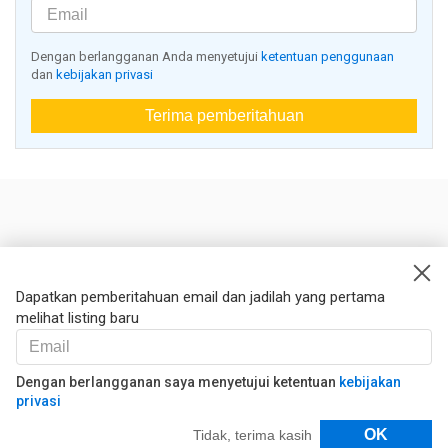
Dengan berlangganan Anda menyetujui
ketentuan penggunaan
dan
kebijakan privasi
Terima pemberitahuan
Nestoria
Kontak kami
Dapatkan pemberitahuan email dan jadilah yang pertama
melihat listing baru
Hukum
Syarat dan ketentuan
Kebijakan privasi
Dengan berlangganan saya menyetujui ketentuan
kebijakan
privasi
Kebijakan Cookies
Filter
OK
Tidak, terima kasih