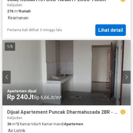
Kalijudan
276
m²
Rumah
·
Keamanan
Lihat detail
Pertama kali dilihat 3 minggu lalu
1
/
5
Apartemen
·
dijual
Rp 240Jt
Rp 6,66Jt/m²
Dijual Apartement Puncak Dharmahusada 2BR - Dekat Pusat Kota & Akses Mudah - Surabaya
Kalijudan
36
m²
2
Kamar tidur
1
Kamar mandi
Apartemen
·
Air
·
Listrik