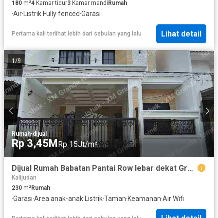
180
m²
4
Kamar tidur
3
Kamar mandi
Rumah
·
Air
·
Listrik
·
Fully fenced
·
Garasi
Lihat detail
Pertama kali terlihat lebih dari sebulan yang lalu
1
/
9
Rumah
·
dijual
Rp 3,45M
Rp 15Jt/m²
Dijual Rumah Babatan Pantai Row lebar dekat Grand Kenjeran
Kalijudan
230
m²
Rumah
·
Garasi
·
Area anak-anak
·
Listrik
·
Taman
·
Keamanan
·
Air
·
Wifi