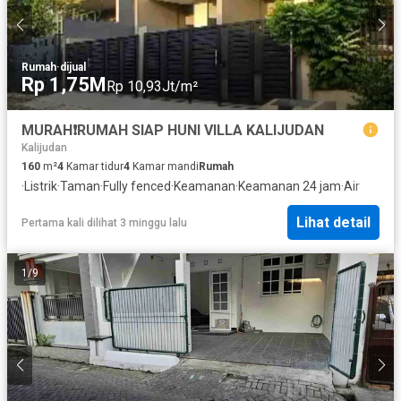
Rumah
·
dijual
Rp 1,75M
Rp 10,93Jt/m²
MURAH❗️RUMAH SIAP HUNI VILLA KALIJUDAN
Kalijudan
160
m²
4
Kamar tidur
4
Kamar mandi
Rumah
·
Listrik
·
Taman
·
Fully fenced
·
Keamanan
·
Keamanan 24 jam
·
Air
Lihat detail
Pertama kali dilihat 3 minggu lalu
1
/
9