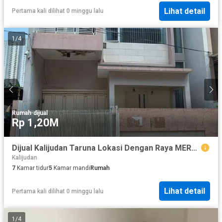
Lihat detail
Pertama kali dilihat 0 minggu lalu
1
/
4
Rumah
·
dijual
Rp 1,20M
Dijual Kalijudan Taruna Lokasi Dengan Raya MERR Surabaya Timur
Kalijudan
7
Kamar tidur
5
Kamar mandi
Rumah
Lihat detail
Pertama kali dilihat 0 minggu lalu
1
/
4