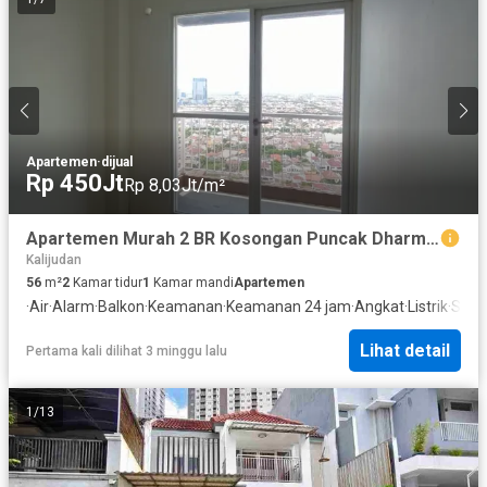
Apartemen
·
dijual
Rp 450Jt
Rp 8,03Jt/m²
Apartemen Murah 2 BR Kosongan Puncak Dharmahusada
Kalijudan
56
m²
2
Kamar tidur
1
Kamar mandi
Apartemen
·
Air
·
Alarm
·
Balkon
·
Keamanan
·
Keamanan 24 jam
·
Angkat
·
Listrik
·
Secu
Lihat detail
Pertama kali dilihat 3 minggu lalu
1
/
13