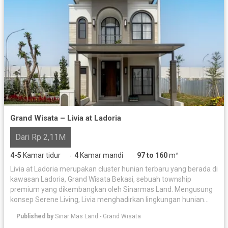
Grand Wisata – Livia at Ladoria
Dari Rp 2,11M
4-5
Kamar tidur
4
Kamar mandi
97 to 160
m²
·
·
Livia at Ladoria merupakan cluster hunian terbaru yang berada di
kawasan Ladoria, Grand Wisata Bekasi, sebuah township
premium yang dikembangkan oleh Sinarmas Land. Mengusung
konsep Serene Living, Livia menghadirkan lingkungan hunian
yang tenang, elegan, dan modern untuk memenuhi kebutuhan
Published by
Sinar Mas Land - Grand Wisata
keluarga masa kini. Didesain dengan arsitektur bergaya Modern