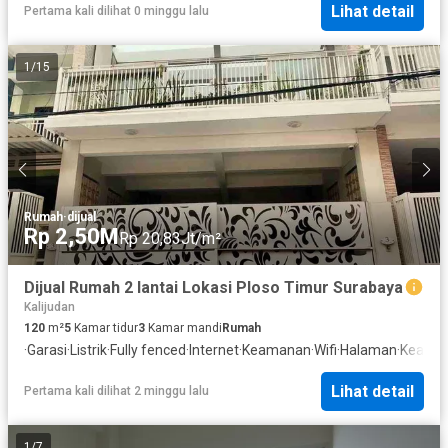
Lihat detail
Pertama kali dilihat 0 minggu lalu
1
/
15
Rumah
·
dijual
Rp 2,50M
Rp 20,83Jt/m²
Dijual Rumah 2 lantai Lokasi Ploso Timur Surabaya
Kalijudan
120
m²
5
Kamar tidur
3
Kamar mandi
Rumah
·
Garasi
·
Listrik
·
Fully fenced
·
Internet
·
Keamanan
·
Wifi
·
Halaman
·
Keaman
Lihat detail
Pertama kali dilihat 2 minggu lalu
1
/
7