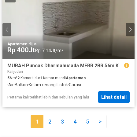
Apartemen
·
dijual
Rp 400Jt
Rp 7,14Jt/m²
MURAH Puncak Dharmahusada MERR 2BR 56m Kosongan
Kalijudan
56
m²
2
Kamar tidur
1
Kamar mandi
Apartemen
·
Air
·
Balkon
·
Kolam renang
·
Listrik
·
Garasi
Lihat detail
Pertama kali terlihat lebih dari sebulan yang lalu
1
2
3
4
5
>