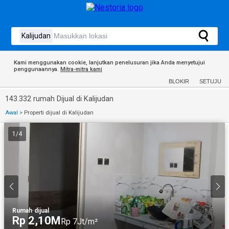
Kami menggunakan cookie, lanjutkan penelusuran jika Anda menyetujui
penggunaannya.
Mitra-mitra kami
BLOKIR
SETUJU
143.332 rumah Dijual di Kalijudan
Awal
>
Properti dijual di Kalijudan
1
/
4
Rumah
·
dijual
Rp 2,10M
Rp 7Jt/m²