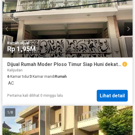
Rumah
·
dijual
Rp 1,95M
Dijual Rumah Moder Ploso Timur Siap Huni dekat ke Galaxy Mall, Unair, WM
Kalijudan
6
Kamar tidur
3
Kamar mandi
Rumah
·
AC
Lihat detail
Pertama kali dilihat 0 minggu lalu
1
/
8