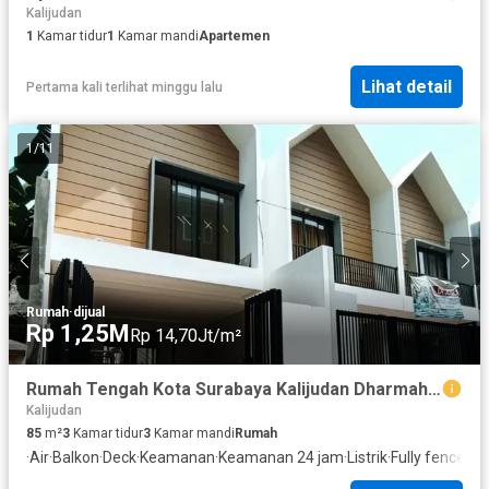
Kalijudan
1
Kamar tidur
1
Kamar mandi
Apartemen
Lihat detail
Pertama kali terlihat minggu lalu
1
/
11
Rumah
·
dijual
Rp 1,25M
Rp 14,70Jt/m²
Rumah Tengah Kota Surabaya Kalijudan Dharmahusada 2Lt Baru SHM Dkt Mojoarum Unair UWM Muhammadiyah
Kalijudan
85
m²
3
Kamar tidur
3
Kamar mandi
Rumah
·
Air
·
Balkon
·
Deck
·
Keamanan
·
Keamanan 24 jam
·
Listrik
·
Fully fenced