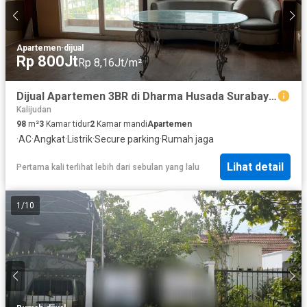
Apartemen
·
dijual
Rp 800Jt
Rp 8,16Jt/m²
Dijual Apartemen 3BR di Dharma Husada Surabaya – Semi Furnished Harga 800 Juta
Kalijudan
98
m²
3
Kamar tidur
2
Kamar mandi
Apartemen
·
AC
·
Angkat
·
Listrik
·
Secure parking
·
Rumah jaga
Lihat detail
Pertama kali terlihat lebih dari sebulan yang lalu
1
/
10