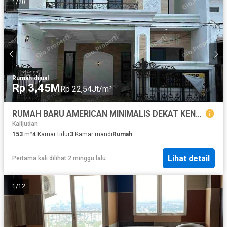
1
/
20
Rumah
·
dijual
Rp 3,45M
Rp 22,54Jt/m²
RUMAH BARU AMERICAN MINIMALIS DEKAT KENJERAN MERR PAKUWON CITY MULYOSARI
Kalijudan
153
m²
4
Kamar tidur
3
Kamar mandi
Rumah
Lihat detail
Pertama kali dilihat 2 minggu lalu
1
/
12