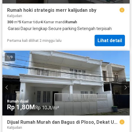
Rumah hoki strategis merr kalijudan sby
Kalijudan
300
m²
5
Kamar tidur
4
Kamar mandi
Rumah
·
Garasi
·
Dapur lengkap
·
Secure parking
·
Setengah terpisah
Lihat detail
Pertama kali dilihat 2 minggu lalu
1
/
9
Rumah
·
dijual
Rp 1,80M
Rp 10Jt/m²
Dijual Rumah Murah dan Bagus di Ploso, Dekat Univ Unair, Sby
Kalijudan