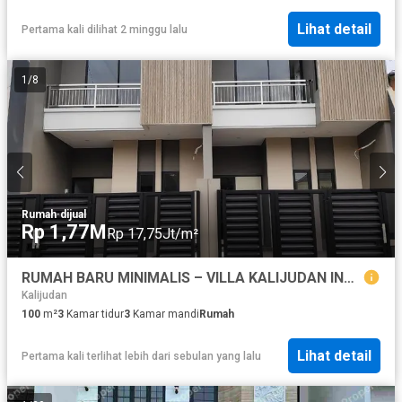
Lihat detail
Pertama kali dilihat 2 minggu lalu
1
/
8
Rumah
·
dijual
Rp 1,77M
Rp 17,75Jt/m²
RUMAH BARU MINIMALIS – VILLA KALIJUDAN INDAH
Kalijudan
100
m²
3
Kamar tidur
3
Kamar mandi
Rumah
Lihat detail
Pertama kali terlihat lebih dari sebulan yang lalu