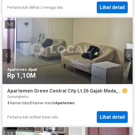
Lihat detail
Pertama kali dilihat 2 minggu lalu
1
/
2
Apartemen
·
dijual
Rp 1,10M
Apartemen Green Central City Lt.26 Gajah Mada, Taman Sari, Jakarta Barat
Gunungketur
3
Kamar tidur
2
Kamar mandi
Apartemen
Lihat detail
Pertama kali terlihat bulan lalu
1
/
2