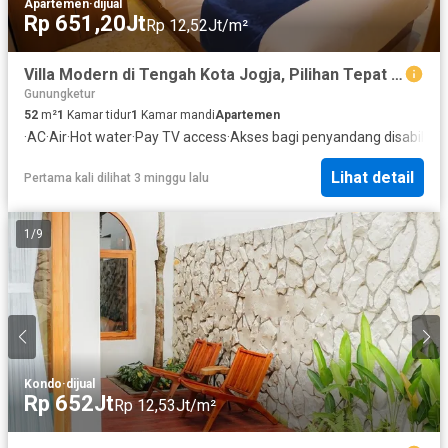
Apartemen
·
dijual
Rp 651,20Jt
Rp 12,52Jt/m²
Villa Modern di Tengah Kota Jogja, Pilihan Tepat untuk Liburan maupun Investasi Properti
Gunungketur
52
m²
1
Kamar tidur
1
Kamar mandi
Apartemen
·
AC
·
Air
·
Hot water
·
Pay TV access
·
Akses bagi penyandang disabilitas
Lihat detail
Pertama kali dilihat 3 minggu lalu
1
/
9
Kondo
·
dijual
Rp 652Jt
Rp 12,53Jt/m²