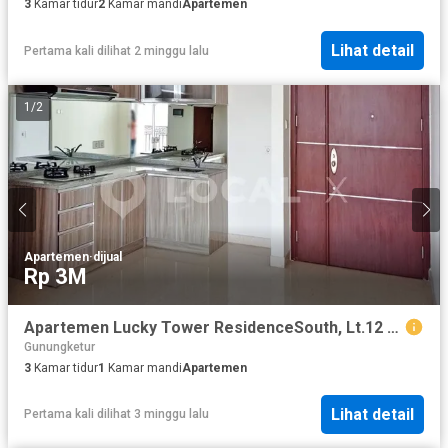
3
Kamar tidur
2
Kamar mandi
Apartemen
Lihat detail
Pertama kali dilihat 2 minggu lalu
1
/
2
Apartemen
·
dijual
Rp 3M
Apartemen Lucky Tower ResidenceSouth, Lt.12 Pancoran Chinatown, Taman Sari, Jakarta Barat
Gunungketur
3
Kamar tidur
1
Kamar mandi
Apartemen
Lihat detail
Pertama kali dilihat 3 minggu lalu