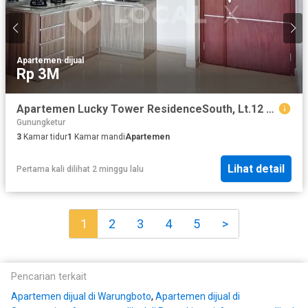
Apartemen
·
dijual
Rp 3M
Apartemen Lucky Tower ResidenceSouth, Lt.12 Pancoran Chinatown, Taman Sari, Jakarta Barat
Gunungketur
3
Kamar tidur
1
Kamar mandi
Apartemen
Lihat detail
Pertama kali dilihat 2 minggu lalu
1
2
3
4
5
>
Pencarian terkait
Apartemen dijual di Warungboto
,
Apartemen dijual di