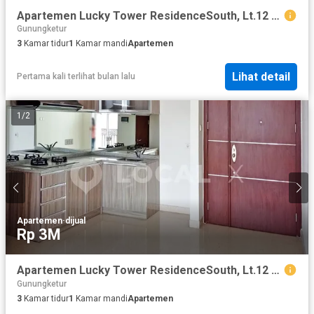
Apartemen Lucky Tower ResidenceSouth, Lt.12 Pancoran Chinatown, Taman Sari, Jakarta Barat
Gunungketur
3
Kamar tidur
1
Kamar mandi
Apartemen
Lihat detail
Pertama kali terlihat bulan lalu
1
/
2
Apartemen
·
dijual
Rp 3M
Apartemen Lucky Tower ResidenceSouth, Lt.12 Pancoran Chinatown, Taman Sari, Jakarta Barat
Gunungketur
3
Kamar tidur
1
Kamar mandi
Apartemen