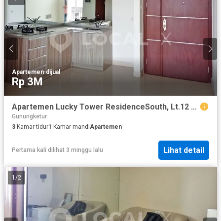
Apartemen
·
dijual
Rp 3M
Apartemen Lucky Tower ResidenceSouth, Lt.12 Pancoran Chinatown, Taman Sari, Jakarta Barat
Gunungketur
3
Kamar tidur
1
Kamar mandi
Apartemen
Lihat detail
Pertama kali dilihat 3 minggu lalu
1
/
2