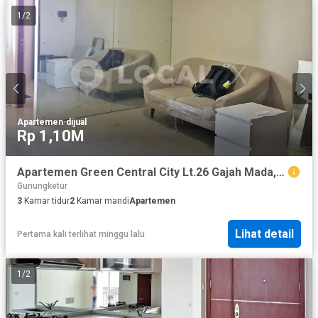
1
/
2
Apartemen
·
dijual
Rp 1,10M
Apartemen Green Central City Lt.26 Gajah Mada, Taman Sari, Jakarta Barat
Gunungketur
3
Kamar tidur
2
Kamar mandi
Apartemen
Lihat detail
Pertama kali terlihat minggu lalu
1
/
2