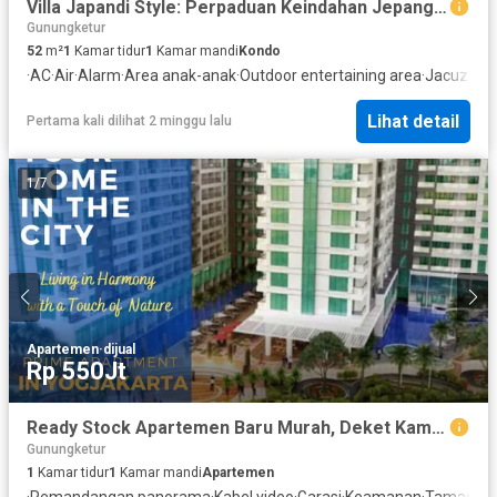
Villa Japandi Style: Perpaduan Keindahan Jepang dan Skandinavia di Tengah Kota Jogja
Gunungketur
52
m²
1
Kamar tidur
1
Kamar mandi
Kondo
·
AC
·
Air
·
Alarm
·
Area anak-anak
·
Outdoor entertaining area
·
Jacuzzi
·
C
Lihat detail
Pertama kali dilihat 2 minggu lalu
1
/
7
Apartemen
·
dijual
Rp 550Jt
Ready Stock Apartemen Baru Murah, Deket Kampus dan Mall
Gunungketur
1
Kamar tidur
1
Kamar mandi
Apartemen
·
Pemandangan panorama
·
Kabel video
·
Garasi
·
Keamanan
·
Taman
·
A