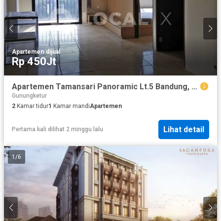
Apartemen
·
dijual
Rp 450Jt
Apartemen Tamansari Panoramic Lt.5 Bandung, Jawa Barat
Gunungketur
2
Kamar tidur
1
Kamar mandi
Apartemen
Lihat detail
Pertama kali dilihat 2 minggu lalu
1
/
6