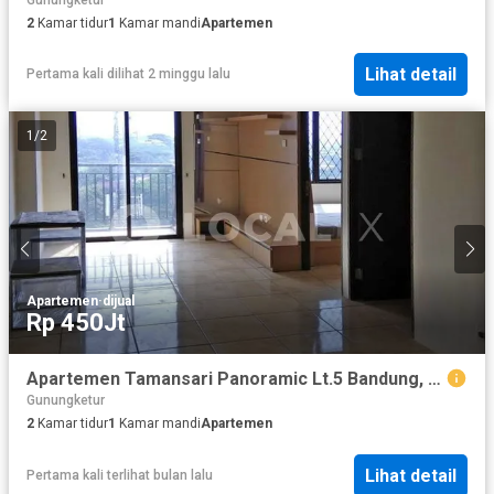
2
Kamar tidur
1
Kamar mandi
Apartemen
Lihat detail
Pertama kali dilihat 2 minggu lalu
1
/
2
Apartemen
·
dijual
Rp 450Jt
Apartemen Tamansari Panoramic Lt.5 Bandung, Jawa Barat
Gunungketur
2
Kamar tidur
1
Kamar mandi
Apartemen
Lihat detail
Pertama kali terlihat bulan lalu