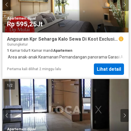
Apartemen
·
dijual
Rp 595,25Jt
Angsuran Kpr Seharga Kalo Sewa Di Kost Exclusive Yogjakarta
Gunungketur
1
Kamar tidur
1
Kamar mandi
Apartemen
·
Area anak-anak
·
Keamanan
·
Pemandangan panorama
·
Garasi
·
AC
·
Ka
Lihat detail
Pertama kali dilihat 2 minggu lalu
1
/
2
Apartemen
·
dijual