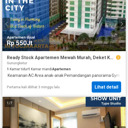
Apartemen
·
dijual
Rp 550Jt
Ready Stock Apartemen Mewah Murah, Deket Kampus dan Mall
Gunungketur
1
Kamar tidur
1
Kamar mandi
Apartemen
·
Keamanan
·
AC
·
Area anak-anak
·
Pemandangan panorama
·
Gym
·
Gar
Lihat detail
Pertama kali dilihat 3 minggu lalu
1
/
7