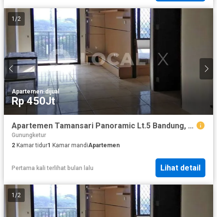
1
/
2
Apartemen
·
dijual
Rp 450Jt
Apartemen Tamansari Panoramic Lt.5 Bandung, Jawa Barat
Gunungketur
2
Kamar tidur
1
Kamar mandi
Apartemen
Lihat detail
Pertama kali terlihat bulan lalu
1
/
2