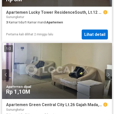
Apartemen Lucky Tower ResidenceSouth, Lt.12 Pancoran Chinatown, Taman Sari, Jakarta Barat
Gunungketur
3
Kamar tidur
1
Kamar mandi
Apartemen
Lihat detail
Pertama kali dilihat 2 minggu lalu
1
/
2
Apartemen
·
dijual
Rp 1,10M
Apartemen Green Central City Lt.26 Gajah Mada, Taman Sari, Jakarta Barat
Gunungketur