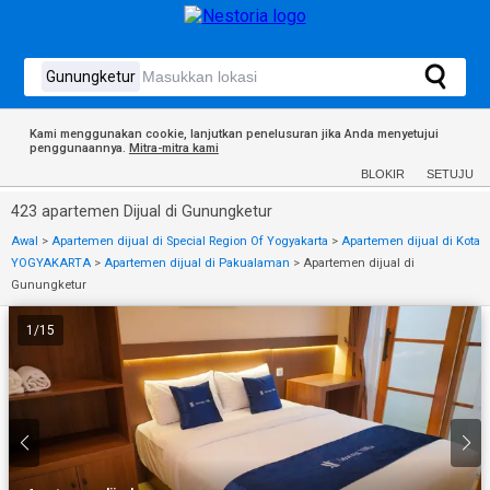
Kami menggunakan cookie, lanjutkan penelusuran jika Anda menyetujui
penggunaannya.
Mitra-mitra kami
BLOKIR
SETUJU
423 apartemen Dijual di Gunungketur
Awal
>
Apartemen dijual di Special Region Of Yogyakarta
>
Apartemen dijual di Kota
YOGYAKARTA
>
Apartemen dijual di Pakualaman
>
Apartemen dijual di
Gunungketur
1
/
15