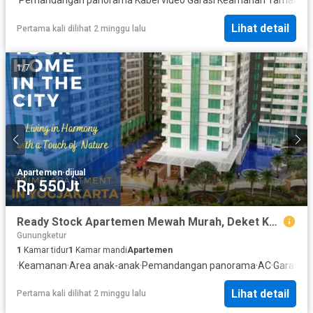
Lihat detail
Pertama kali dilihat 2 minggu lalu
1
/
7
Apartemen
·
dijual
Rp 550Jt
Ready Stock Apartemen Mewah Murah, Deket Kampus dan Mall
Gunungketur
1
Kamar tidur
1
Kamar mandi
Apartemen
·
Keamanan
·
Area anak-anak
·
Pemandangan panorama
·
AC
·
Garasi
·
K
Lihat detail
Pertama kali dilihat 2 minggu lalu