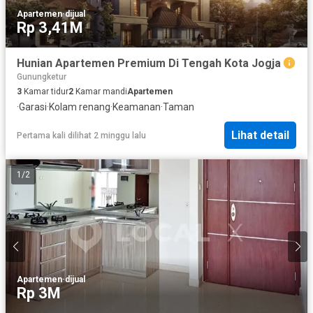
Apartemen
·
dijual
Rp 3,41M
Hunian Apartemen Premium Di Tengah Kota Jogja
Gunungketur
3
Kamar tidur
2
Kamar mandi
Apartemen
·
Garasi
·
Kolam renang
·
Keamanan
·
Taman
Lihat detail
Pertama kali dilihat 2 minggu lalu
1
/
2
Apartemen
·
dijual
Rp 3M