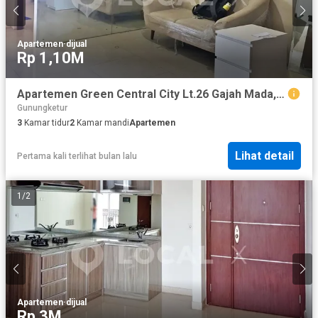
Apartemen
·
dijual
Rp 1,10M
Apartemen Green Central City Lt.26 Gajah Mada, Taman Sari, Jakarta Barat
Gunungketur
3
Kamar tidur
2
Kamar mandi
Apartemen
Lihat detail
Pertama kali terlihat bulan lalu
1
/
2
Apartemen
·
dijual
Rp 3M