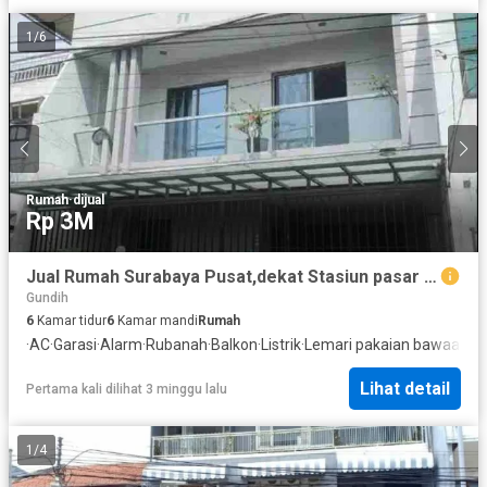
1
/
6
Rumah
·
dijual
Rp 3M
Jual Rumah Surabaya Pusat,dekat Stasiun pasar Turi dekat PGS Surabaya
Gundih
6
Kamar tidur
6
Kamar mandi
Rumah
·
AC
·
Garasi
·
Alarm
·
Rubanah
·
Balkon
·
Listrik
·
Lemari pakaian bawaan
·
Da
Lihat detail
Pertama kali dilihat 3 minggu lalu
1
/
4