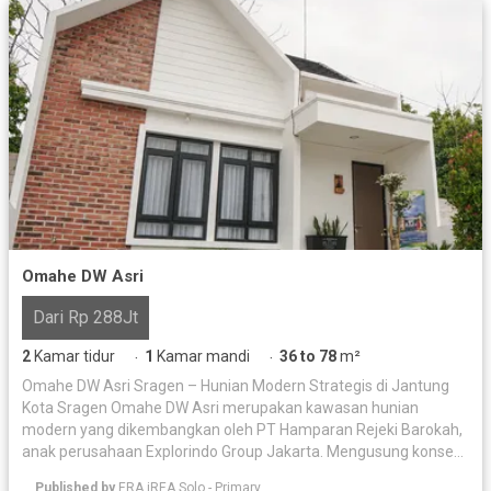
Omahe DW Asri
Dari Rp 288Jt
2
Kamar tidur
1
Kamar mandi
36 to 78
m²
·
·
Omahe DW Asri Sragen – Hunian Modern Strategis di Jantung
Kota Sragen Omahe DW Asri merupakan kawasan hunian
modern yang dikembangkan oleh PT Hamparan Rejeki Barokah,
anak perusahaan Explorindo Group Jakarta. Mengusung konsep
hunian yang harmonis, sejuk, asri, nyaman, dan aman, Omahe
Published by
ERA iREA Solo - Primary