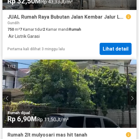
Rp 32,50M
Rp 43,33Jt/m²
JUAL Rumah Raya Bubutan Jalan Kembar Jalur Lambat Strategis
Gundih
750
m²
7
Kamar tidur
2
Kamar mandi
Rumah
·
Air
·
Listrik
·
Garasi
Lihat detail
Pertama kali dilihat 3 minggu lalu
1
/
12
Rumah
·
dijual
Rp 6,90M
Rp 11,50Jt/m²
Rumah 2lt mulyosari mas hit tanah