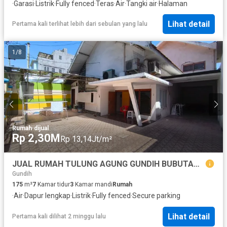
·
Garasi
·
Listrik
·
Fully fenced
·
Teras
·
Air
·
Tangki air
·
Halaman
Lihat detail
Pertama kali terlihat lebih dari sebulan yang lalu
1
/
8
Rumah
·
dijual
Rp 2,30M
Rp 13,14Jt/m²
JUAL RUMAH TULUNG AGUNG GUNDIH BUBUTAN SURABAYA COCOK UNTUK GUDANG KOS KOSAN
Gundih
175
m²
7
Kamar tidur
3
Kamar mandi
Rumah
·
Air
·
Dapur lengkap
·
Listrik
·
Fully fenced
·
Secure parking
Lihat detail
Pertama kali dilihat 2 minggu lalu