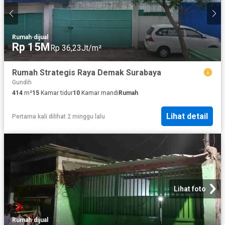
Rumah
·
dijual
Rp 15M
Rp 36,23Jt/m²
Rumah Strategis Raya Demak Surabaya
Gundih
414
m²
15
Kamar tidur
10
Kamar mandi
Rumah
Lihat detail
Pertama kali dilihat 2 minggu lalu
Lihat foto
Rumah
·
dijual