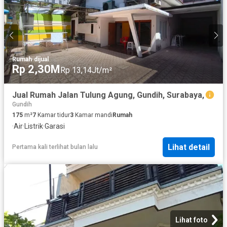
Rumah
·
dijual
Rp 2,30M
Rp 13,14Jt/m²
Jual Rumah Jalan Tulung Agung, Gundih, Surabaya,
Gundih
175
m²
7
Kamar tidur
3
Kamar mandi
Rumah
·
Air
·
Listrik
·
Garasi
Lihat detail
Pertama kali terlihat bulan lalu
Lihat foto