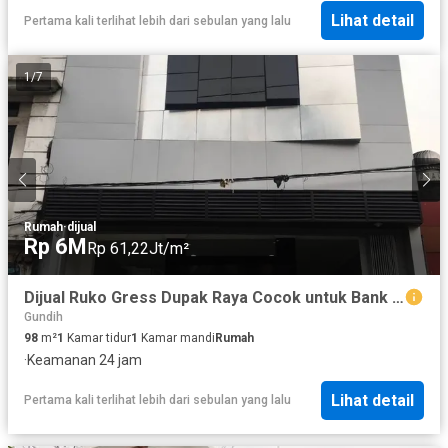
Lihat detail
Pertama kali terlihat lebih dari sebulan yang lalu
1
/
7
Rumah
·
dijual
Rp 6M
Rp 61,22Jt/m²
Dijual Ruko Gress Dupak Raya Cocok untuk Bank Kantor atau Toko Grosir
Gundih
98
m²
1
Kamar tidur
1
Kamar mandi
Rumah
·
Keamanan 24 jam
Lihat detail
Pertama kali terlihat lebih dari sebulan yang lalu