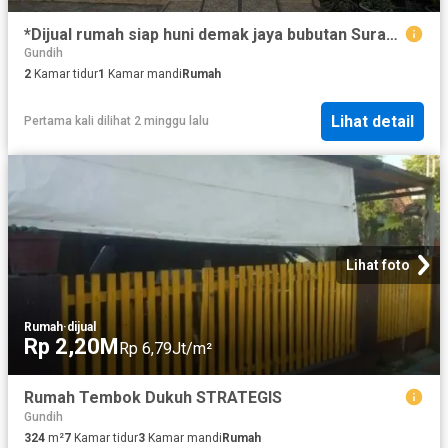
*Dijual rumah siap huni demak jaya bubutan Surabaya*
Gundih
2
Kamar tidur
1
Kamar mandi
Rumah
Lihat detail
Pertama kali dilihat 2 minggu lalu
Lihat foto
Rumah
·
dijual
Rp 2,20M
Rp 6,79Jt/m²
Rumah Tembok Dukuh STRATEGIS
Gundih
324
m²
7
Kamar tidur
3
Kamar mandi
Rumah