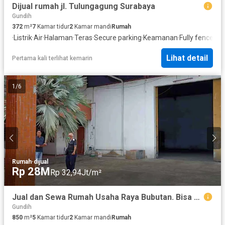
Dijual rumah jl. Tulungagung Surabaya
Gundih
372
m²
7
Kamar tidur
2
Kamar mandi
Rumah
·
Listrik
·
Air
·
Halaman
·
Teras
·
Secure parking
·
Keamanan
·
Fully fenced
·
T
Lihat detail
Pertama kali terlihat kemarin
1
/
6
Rumah
·
dijual
Rp 28M
Rp 32,94Jt/m²
Jual dan Sewa Rumah Usaha Raya Bubutan. Bisa Untuk Kantor, Tempat Tinggal, Ekspedisi
Gundih
850
m²
5
Kamar tidur
2
Kamar mandi
Rumah