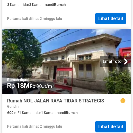
3
Kamar tidur
3
Kamar mandi
Rumah
Lihat detail
Pertama kali dilihat 2 minggu lalu
Lihat foto
Rumah
·
dijual
Rp 18M
Rp 30Jt/m²
Rumah NOL JALAN RAYA TIDAR STRATEGIS
Gundih
600
m²
1
Kamar tidur
1
Kamar mandi
Rumah
Lihat detail
Pertama kali dilihat 2 minggu lalu