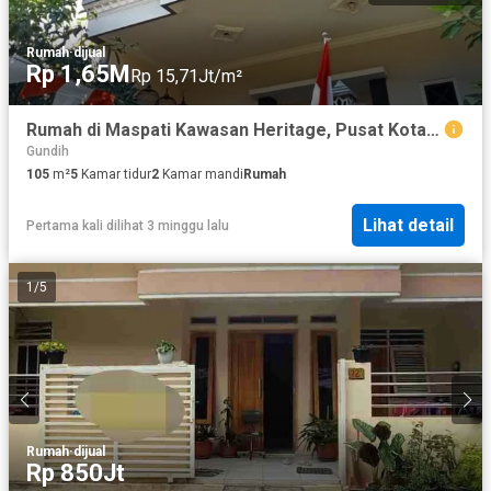
Rumah
·
dijual
Rp 1,65M
Rp 15,71Jt/m²
Rumah di Maspati Kawasan Heritage, Pusat Kota Surabaya
Gundih
105
m²
5
Kamar tidur
2
Kamar mandi
Rumah
Lihat detail
Pertama kali dilihat 3 minggu lalu
1
/
5
Rumah
·
dijual
Rp 850Jt