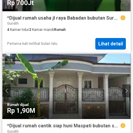
Rp 700Jt
*Dijual rumah usaha jl raya Babadan bubutan Surabaya*
Gundih
4
Kamar tidur
2
Kamar mandi
Rumah
Lihat detail
Pertama kali terlihat bulan lalu
1
/
6
Rumah
·
dijual
Rp 1,90M
*Dijual rumah cantik siap huni Maspati bubutan surabaya*
Gundih