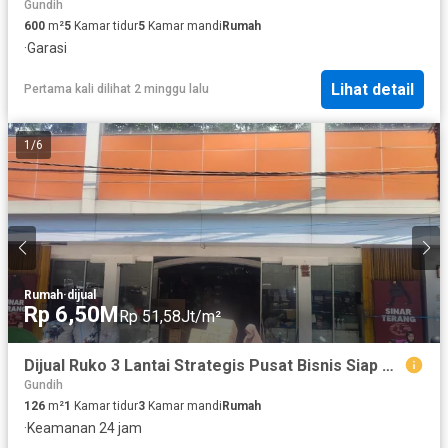
Gundih
600
m²
5
Kamar tidur
5
Kamar mandi
Rumah
·
Garasi
Lihat detail
Pertama kali dilihat 2 minggu lalu
1
/
6
Rumah
·
dijual
Rp 6,50M
Rp 51,58Jt/m²
Dijual Ruko 3 Lantai Strategis Pusat Bisnis Siap Pakai Lokasi Dupak
Gundih
126
m²
1
Kamar tidur
3
Kamar mandi
Rumah
·
Keamanan 24 jam