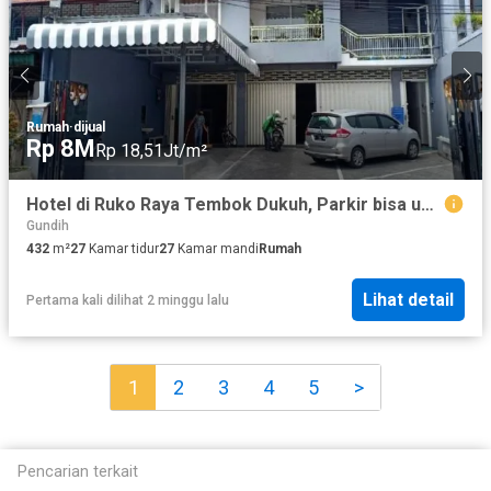
Rumah
·
dijual
Rp 8M
Rp 18,51Jt/m²
Hotel di Ruko Raya Tembok Dukuh, Parkir bisa untuk 15 Mobil
Gundih
432
m²
27
Kamar tidur
27
Kamar mandi
Rumah
Lihat detail
Pertama kali dilihat 2 minggu lalu
1
2
3
4
5
>
Pencarian terkait