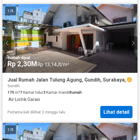
1
/
8
Rumah
·
dijual
Rp 2,30M
Rp 13,14Jt/m²
Jual Rumah Jalan Tulung Agung, Gundih, Surabaya,
Gundih
175
m²
7
Kamar tidur
3
Kamar mandi
Rumah
·
Air
·
Listrik
·
Garasi
Lihat detail
Pertama kali dilihat 2 minggu lalu
1
/
8