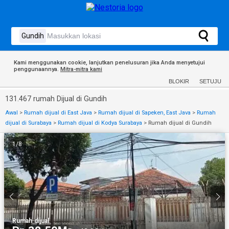
Kami menggunakan cookie, lanjutkan penelusuran jika Anda menyetujui
penggunaannya.
Mitra-mitra kami
BLOKIR
SETUJU
131.467 rumah Dijual di Gundih
Awal
>
Rumah dijual di East Java
>
Rumah dijual di Sapeken, East Java
>
Rumah
dijual di Surabaya
>
Rumah dijual di Kodya Surabaya
>
Rumah dijual di Gundih
1
/
8
Rumah
·
dijual