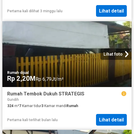
Lihat detail
Pertama kali dilihat 3 minggu lalu
Lihat foto
Rumah
·
dijual
Rp 2,20M
Rp 6,79Jt/m²
Rumah Tembok Dukuh STRATEGIS
Gundih
324
m²
7
Kamar tidur
3
Kamar mandi
Rumah
Lihat detail
Pertama kali terlihat bulan lalu