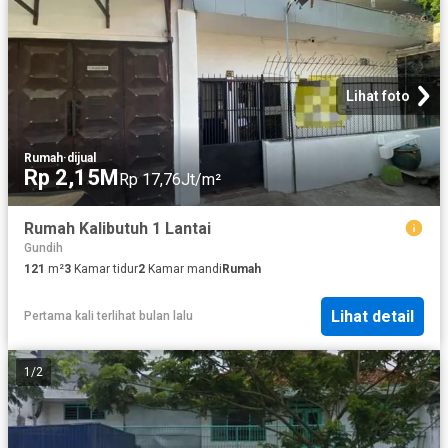
Lihat foto
Rumah
·
dijual
Rp 2,15M
Rp 17,76Jt/m²
Rumah Kalibutuh 1 Lantai
Gundih
121
m²
3
Kamar tidur
2
Kamar mandi
Rumah
Lihat detail
Pertama kali terlihat bulan lalu
1
/
2