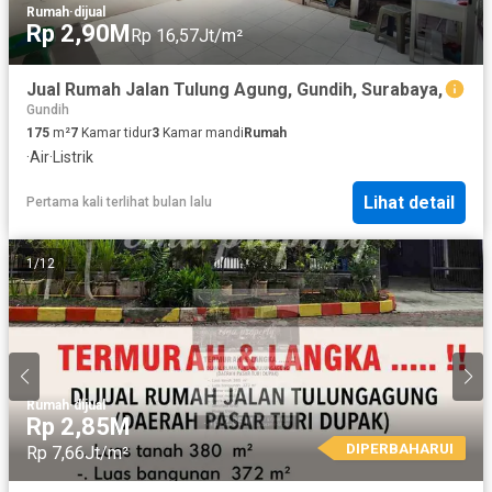
Rumah
·
dijual
Rp 2,90M
Rp 16,57Jt/m²
Jual Rumah Jalan Tulung Agung, Gundih, Surabaya,
Gundih
175
m²
7
Kamar tidur
3
Kamar mandi
Rumah
·
Air
·
Listrik
Lihat detail
Pertama kali terlihat bulan lalu
1
/
12
Rumah
·
dijual
Rp 2,85M
DIPERBAHARUI
Rp 7,66Jt/m²