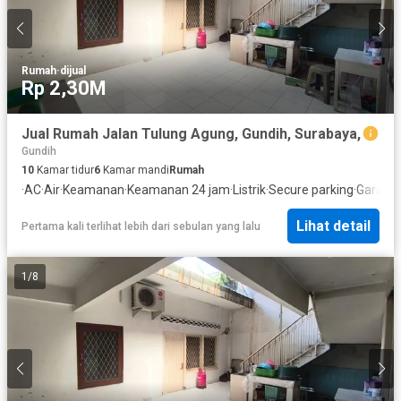
Rumah
·
dijual
Rp 2,30M
Jual Rumah Jalan Tulung Agung, Gundih, Surabaya,
Gundih
10
Kamar tidur
6
Kamar mandi
Rumah
·
AC
·
Air
·
Keamanan
·
Keamanan 24 jam
·
Listrik
·
Secure parking
·
Garasi
Lihat detail
Pertama kali terlihat lebih dari sebulan yang lalu
1
/
8