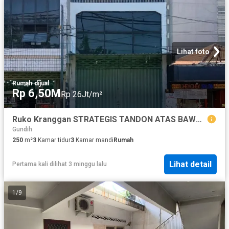
Lihat foto
Rumah
·
dijual
Rp 6,50M
Rp 26Jt/m²
Ruko Kranggan STRATEGIS TANDON ATAS BAWAH
Gundih
250
m²
3
Kamar tidur
3
Kamar mandi
Rumah
Lihat detail
Pertama kali dilihat 3 minggu lalu
1
/
9