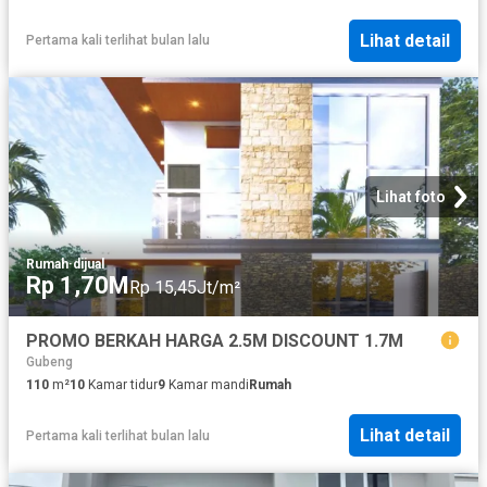
Lihat detail
Pertama kali terlihat bulan lalu
Lihat foto
Rumah
·
dijual
Rp 1,70M
Rp 15,45Jt/m²
PROMO BERKAH HARGA 2.5M DISCOUNT 1.7M
Gubeng
110
m²
10
Kamar tidur
9
Kamar mandi
Rumah
Lihat detail
Pertama kali terlihat bulan lalu