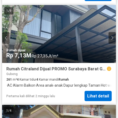
1
/
9
Rumah
·
dijual
Rp 7,13M
Rp 27,35Jt/m²
Rumah Citraland Dijual PROMO Surabaya Barat Gwalk FULL FURNISH
Gubeng
261
m²
4
Kamar tidur
4
Kamar mandi
Rumah
·
AC
·
Alarm
·
Balkon
·
Area anak-anak
·
Dapur lengkap
·
Taman
·
Hot water
·
Lihat detail
Pertama kali dilihat 2 minggu lalu
1
/
4