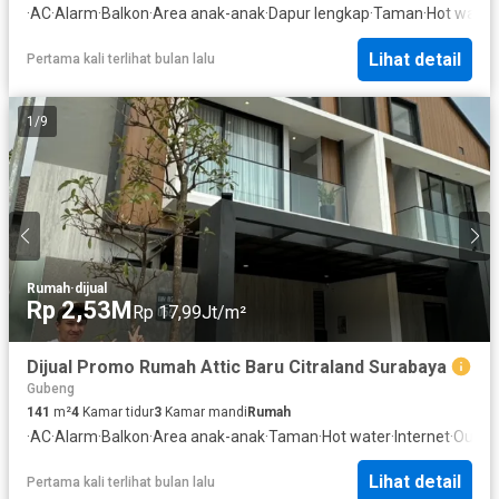
·
AC
·
Alarm
·
Balkon
·
Area anak-anak
·
Dapur lengkap
·
Taman
·
Hot water
·
Lihat detail
Pertama kali terlihat bulan lalu
1
/
9
Rumah
·
dijual
Rp 2,53M
Rp 17,99Jt/m²
Dijual Promo Rumah Attic Baru Citraland Surabaya
Gubeng
141
m²
4
Kamar tidur
3
Kamar mandi
Rumah
·
AC
·
Alarm
·
Balkon
·
Area anak-anak
·
Taman
·
Hot water
·
Internet
·
Outdoo
Lihat detail
Pertama kali terlihat bulan lalu