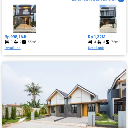
Salah satu keunggulan utama Rona Homes adalah konsep
expandable house, yaitu rumah yang telah dipersiapkan agar
ruang belakang dapat dikembangkan menjadi ruang tambahan
sesuai kebutuhan di masa depan. Konsep ini memberikan
fleksibilitas bagi penghuni tanpa perlu berpindah rumah ketika
kebutuhan ruang semakin bertambah. Mengusung desain
Tropical Modern Facade, setiap unit menampilkan perpaduan
Rp 998,16Jt
Rp 1,32M
arsitektur modern dengan sentuhan material bernuansa kayu
3
2
55m²
4
3
72m²
yang memberikan kesan hangat, elegan, dan tetap relevan
Detail unit
Detail unit
mengikuti perkembangan desain masa kini. Selain menawarkan
kualitas bangunan yang baik, Rona Homes juga hadir dengan
harga yang kompetitif sehingga menjadi pilihan menarik bagi
keluarga yang ingin memiliki rumah pertama maupun sebagai
aset investasi. Berlokasi strategis di Summarecon Tangerang,
penghuni akan menikmati lingkungan kota mandiri yang telah
dirancang dengan enam danau, jaringan jalan yang saling
terintegrasi, jalur pedestrian yang nyaman, area komersial, serta
rencana pembangunan Summarecon Mall Tangerang. Seluruh
fasilitas tersebut menciptakan kawasan hunian yang nyaman
untuk ditinggali sekaligus memiliki prospek pertumbuhan yang
sangat baik di masa mendatang. Keunggulan Rona Homes -
Konsep Growing House - Setiap unit mengusung desain Tropical
Modern dengan aksen kayu yang memberikan tampilan elegan. -