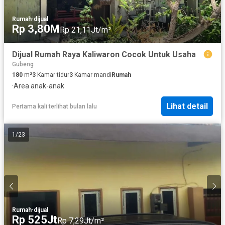
Rumah
·
dijual
Rp 3,80M
Rp 21,11Jt/m²
Dijual Rumah Raya Kaliwaron Cocok Untuk Usaha
Gubeng
180
m²
3
Kamar tidur
3
Kamar mandi
Rumah
·
Area anak-anak
Lihat detail
Pertama kali terlihat bulan lalu
1
/
23
Rumah
·
dijual
Rp 525Jt
Rp 7,29Jt/m²