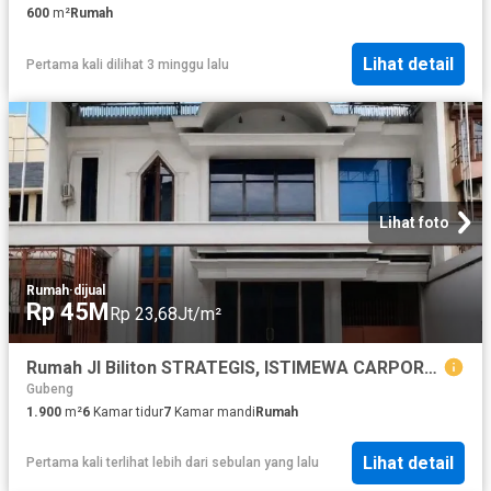
600
m²
Rumah
Lihat detail
Pertama kali dilihat 3 minggu lalu
Lihat foto
Rumah
·
dijual
Rp 45M
Rp 23,68Jt/m²
Rumah Jl Biliton STRATEGIS, ISTIMEWA CARPORT 10 MOBIL
Gubeng
1.900
m²
6
Kamar tidur
7
Kamar mandi
Rumah
Lihat detail
Pertama kali terlihat lebih dari sebulan yang lalu