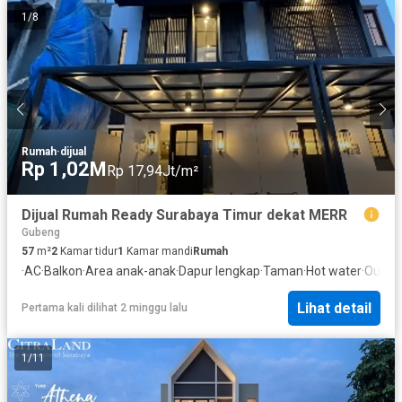
1
/
8
Rumah
·
dijual
Rp 1,02M
Rp 17,94Jt/m²
Dijual Rumah Ready Surabaya Timur dekat MERR
Gubeng
57
m²
2
Kamar tidur
1
Kamar mandi
Rumah
·
AC
·
Balkon
·
Area anak-anak
·
Dapur lengkap
·
Taman
·
Hot water
·
Outdoo
Lihat detail
Pertama kali dilihat 2 minggu lalu
1
/
11