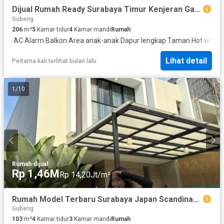
Dijual Rumah Ready Surabaya Timur Kenjeran Galaxy Mall Unair
Gubeng
206
m²
5
Kamar tidur
4
Kamar mandi
Rumah
·
AC
·
Alarm
·
Balkon
·
Area anak-anak
·
Dapur lengkap
·
Taman
·
Hot water
·
Lihat detail
Pertama kali terlihat bulan lalu
1
/
10
Rumah
·
dijual
Rp 1,46M
Rp 14,20Jt/m²
Rumah Model Terbaru Surabaya Japan Scandinavian
Gubeng
103
m²
4
Kamar tidur
3
Kamar mandi
Rumah