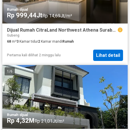
Rumah
·
dijual
Rp 999,44Jt
Rp 14,69Jt/m²
Dijual Rumah CitraLand Northwest Athena Surabaya
Gubeng
68
m²
3
Kamar tidur
2
Kamar mandi
Rumah
Lihat detail
Pertama kali dilihat 2 minggu lalu
1
/
6
Rumah
·
dijual
Rp 4,32M
Rp 21,01Jt/m²