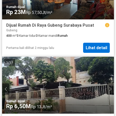
Rumah
·
dijual
Rp 23M
Rp 57,50Jt/m²
Dijual Rumah Di Raya Gubeng Surabaya Pusat
Gubeng
400
m²
3
Kamar tidur
3
Kamar mandi
Rumah
Lihat detail
Pertama kali dilihat 2 minggu lalu
1
/
13
Rumah
·
dijual
Rp 6,50M
Rp 13Jt/m²