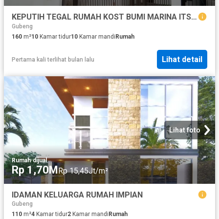
KEPUTIH TEGAL RUMAH KOST BUMI MARINA ITS HANG TUAH
Gubeng
160
m²
10
Kamar tidur
10
Kamar mandi
Rumah
Lihat detail
Pertama kali terlihat bulan lalu
Lihat foto
Rumah
·
dijual
Rp 1,70M
Rp 15,45Jt/m²
IDAMAN KELUARGA RUMAH IMPIAN
Gubeng
110
m²
4
Kamar tidur
2
Kamar mandi
Rumah