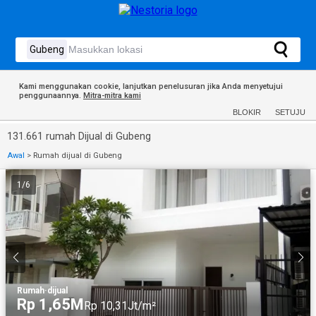
Kami menggunakan cookie, lanjutkan penelusuran jika Anda menyetujui
penggunaannya.
Mitra-mitra kami
BLOKIR
SETUJU
131.661 rumah Dijual di Gubeng
Awal
>
Rumah dijual di Gubeng
1
/
6
Rumah
·
dijual
Rp 1,65M
Rp 10,31Jt/m²