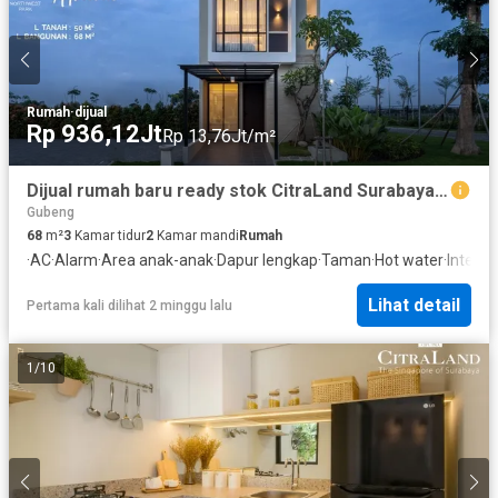
Rumah
·
dijual
Rp 936,12Jt
Rp 13,76Jt/m²
Dijual rumah baru ready stok CitraLand Surabaya Northwest Park
Gubeng
68
m²
3
Kamar tidur
2
Kamar mandi
Rumah
·
AC
·
Alarm
·
Area anak-anak
·
Dapur lengkap
·
Taman
·
Hot water
·
Interne
Lihat detail
Pertama kali dilihat 2 minggu lalu
1
/
10