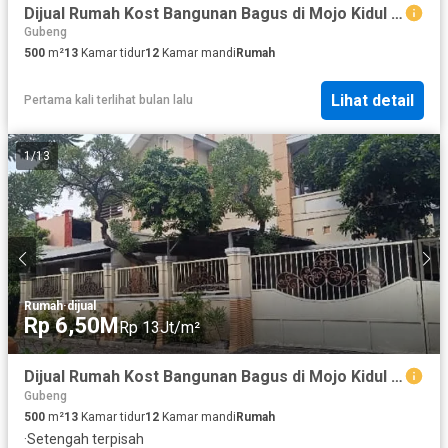
Dijual Rumah Kost Bangunan Bagus di Mojo Kidul Dekat Kampus Unair
Gubeng
500
m²
13
Kamar tidur
12
Kamar mandi
Rumah
Lihat detail
Pertama kali terlihat bulan lalu
1
/
13
Rumah
·
dijual
Rp 6,50M
Rp 13Jt/m²
Dijual Rumah Kost Bangunan Bagus di Mojo Kidul Dekat Kampus Unair
Gubeng
500
m²
13
Kamar tidur
12
Kamar mandi
Rumah
·
Setengah terpisah