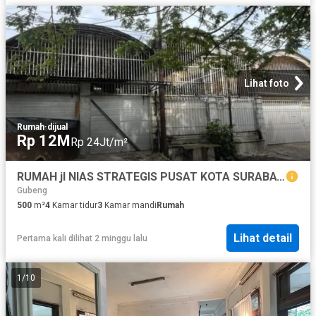
Lihat foto
Rumah
·
dijual
Rp 12M
Rp 24Jt/m²
RUMAH jl NIAS STRATEGIS PUSAT KOTA SURABAYA
Gubeng
500
m²
4
Kamar tidur
3
Kamar mandi
Rumah
Lihat detail
Pertama kali dilihat 2 minggu lalu
1
/
10