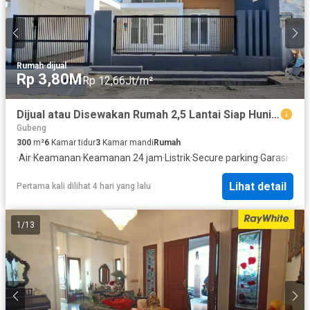
Rumah
·
dijual
Rp 3,80M
Rp 12,66Jt/m²
Dijual atau Disewakan Rumah 2,5 Lantai Siap Huni di Ngagel Jaya, Surabaya Pusat
Gubeng
300
m²
6
Kamar tidur
3
Kamar mandi
Rumah
·
Air
·
Keamanan
·
Keamanan 24 jam
·
Listrik
·
Secure parking
·
Garasi
·
Tera
Lihat detail
Pertama kali dilihat 4 hari yang lalu
1
/
13