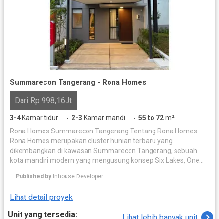
Summarecon Tangerang - Rona Homes
Dari Rp 998,16Jt
3-4
Kamar tidur
2-3
Kamar mandi
55 to 72
m²
·
·
Rona Homes Summarecon Tangerang Tentang Rona Homes
Rona Homes merupakan cluster hunian terbaru yang
dikembangkan di kawasan Summarecon Tangerang, sebuah
kota mandiri modern yang mengusung konsep Six Lakes, One
Vibrant City. Hadir dengan konsep Growing House for Growing
Published by
Inhouse Developer
You, Rona Homes dirancang sebagai rumah yang dapat
berkembang mengikuti kebutuhan penghuninya, sehingga
Lihat detail proyek
menjadi pilihan ideal bagi keluarga muda yang menginginkan
hunian fleksibel dengan nilai investasi yang terus meningkat.
Unit yang tersedia:
Lihat lebih banyak unit