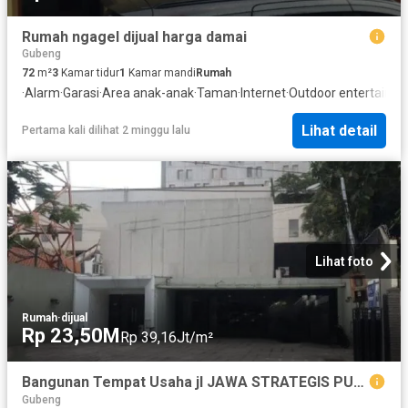
Rumah ngagel dijual harga damai
Gubeng
72
m²
3
Kamar tidur
1
Kamar mandi
Rumah
·
Alarm
·
Garasi
·
Area anak-anak
·
Taman
·
Internet
·
Outdoor entertainin
Lihat detail
Pertama kali dilihat 2 minggu lalu
Lihat foto
Rumah
·
dijual
Rp 23,50M
Rp 39,16Jt/m²
Bangunan Tempat Usaha jl JAWA STRATEGIS PUSAT KOTA ADA AREA PARKIR LUAS
Gubeng