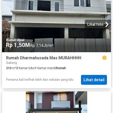
Lihat foto
Rumah
·
dijual
Rp 1,50M
Rp 7,14Jt/m²
Rumah Dharmahusada Mas MURAHHHH
Gubeng
210
m²
2
Kamar tidur
1
Kamar mandi
Rumah
Lihat detail
Pertama kali terlihat lebih dari sebulan yang lalu