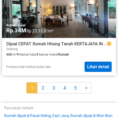
Rumah
·
dijual
Rp 14M
Rp 23,33Jt/m²
Dijual CEPAT Rumah Hitung Tanah KERTAJAYA INDAH TENGAH Surabaya Timur
Gubeng
600
m²
9
Kamar tidur
5
Kamar mandi
Rumah
Lihat detail
Pertama kali terlihat bulan lalu
1
2
3
4
5
>
Pencarian terkait
Rumah dijual di Pacar Keling, East Java
,
Rumah dijual di Alon Alon