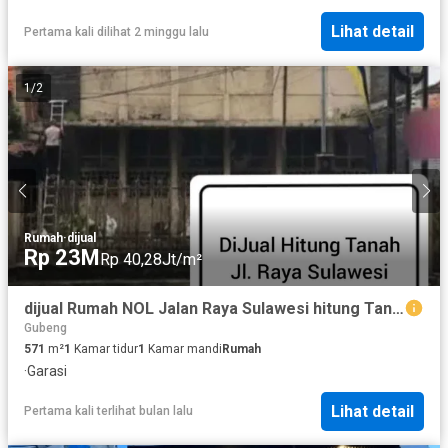
Lihat detail
Pertama kali dilihat 2 minggu lalu
1
/
2
Rumah
·
dijual
Rp 23M
Rp 40,28Jt/m²
dijual Rumah NOL Jalan Raya Sulawesi hitung Tanah 16x35 cocok u Ruko
Gubeng
571
m²
1
Kamar tidur
1
Kamar mandi
Rumah
·
Garasi
Lihat detail
Pertama kali terlihat bulan lalu