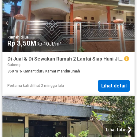
Rumah
·
dijual
Rp 3,50M
Rp 10Jt/m²
Di Jual & Di Sewakan Rumah 2 Lantai Siap Huni Jl. Gubeng Kertajaya VI, Surabaya
Gubeng
350
m²
6
Kamar tidur
3
Kamar mandi
Rumah
Lihat detail
Pertama kali dilihat 2 minggu lalu
Lihat foto