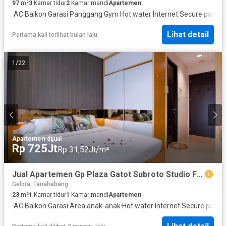
97
m²
3
Kamar tidur
2
Kamar mandi
Apartemen
·
AC
·
Balkon
·
Garasi
·
Panggang
·
Gym
·
Hot water
·
Internet
·
Secure parkin
Lihat detail
Pertama kali terlihat bulan lalu
1
/
22
Apartemen
·
dijual
Rp 725Jt
Rp 31,52Jt/m²
Jual Apartemen Gp Plaza Gatot Subroto Studio Furnish Near Rasuna Said
Gelora, Tanahabang
23
m²
1
Kamar tidur
1
Kamar mandi
Apartemen
·
AC
·
Balkon
·
Garasi
·
Area anak-anak
·
Hot water
·
Internet
·
Secure parki