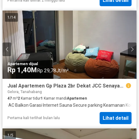
Lihat detail
Pertama kali dilihat 2 minggu lalu
1
/
14
Apartemen
·
dijual
Rp 1,40M
Rp 29,78Jt/m²
Jual Apartemen Gp Plaza 2br Dekat JCC Senayan Jakarta Convetion Center
Gelora, Tanahabang
47
m²
2
Kamar tidur
1
Kamar mandi
Apartemen
·
AC
·
Balkon
·
Garasi
·
Internet
·
Sauna
·
Secure parking
·
Keamanan
·
Kolam
Lihat detail
Pertama kali terlihat bulan lalu
1
/
5