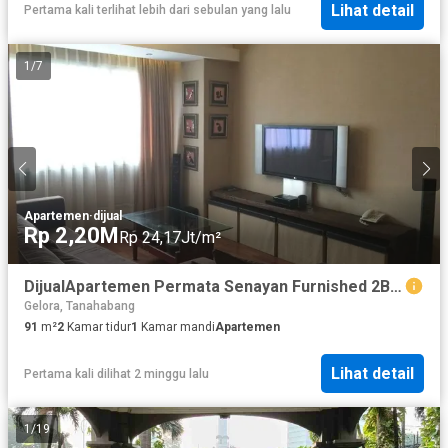
Lihat detail
Pertama kali terlihat lebih dari sebulan yang lalu
tepat untuk: - Hunian profesional - Ekspatriat - Investasi properti
Jakarta Barat
1
/
7
Apartemen
·
dijual
Rp 2,20M
Rp 24,17Jt/m²
DijualApartemen Permata Senayan Furnished 2BR Uk 91 m² at Jakarta Pusat
Gelora, Tanahabang
91
m²
2
Kamar tidur
1
Kamar mandi
Apartemen
Lihat detail
Pertama kali dilihat 2 minggu lalu
1
/
19