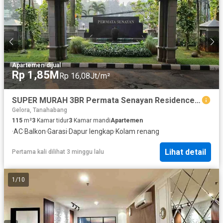
Apartemen
·
dijual
Rp 1,85M
Rp 16,08Jt/m²
SUPER MURAH 3BR Permata Senayan Residence dibawah 2M
Gelora, Tanahabang
115
m²
3
Kamar tidur
3
Kamar mandi
Apartemen
·
AC
·
Balkon
·
Garasi
·
Dapur lengkap
·
Kolam renang
Lihat detail
Pertama kali dilihat 3 minggu lalu
1
/
10