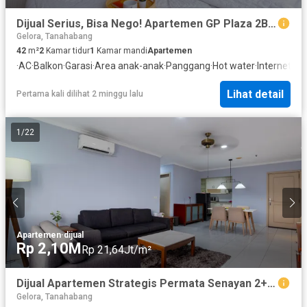
Dijual Serius, Bisa Nego! Apartemen GP Plaza 2BR Dekat Senayan & Gatsu
Gelora, Tanahabang
42
m²
2
Kamar tidur
1
Kamar mandi
Apartemen
·
AC
·
Balkon
·
Garasi
·
Area anak-anak
·
Panggang
·
Hot water
·
Internet
·
Se
Lihat detail
Pertama kali dilihat 2 minggu lalu
1
/
22
Apartemen
·
dijual
Rp 2,10M
Rp 21,64Jt/m²
Dijual Apartemen Strategis Permata Senayan 2+1BR Furnish Dekat Gatsu
Gelora, Tanahabang