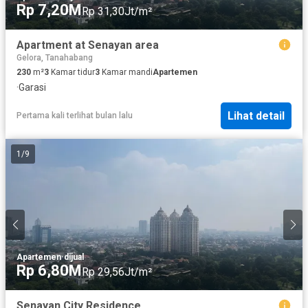
Rp 7,20M
Rp 31,30Jt/m²
Apartment at Senayan area
Gelora, Tanahabang
230
m²
3
Kamar tidur
3
Kamar mandi
Apartemen
·
Garasi
Lihat detail
Pertama kali terlihat bulan lalu
1
/
9
Apartemen
·
dijual
Rp 6,80M
Rp 29,56Jt/m²
Senayan City Residence