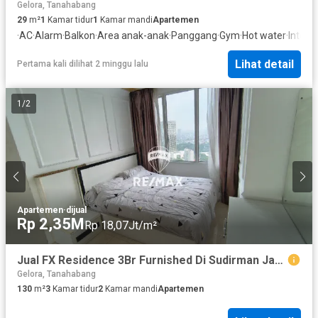
Gelora, Tanahabang
29
m²
1
Kamar tidur
1
Kamar mandi
Apartemen
·
AC
·
Alarm
·
Balkon
·
Area anak-anak
·
Panggang
·
Gym
·
Hot water
·
Inter
Lihat detail
Pertama kali dilihat 2 minggu lalu
1
/
2
Apartemen
·
dijual
Rp 2,35M
Rp 18,07Jt/m²
Jual FX Residence 3Br Furnished Di Sudirman Jakarta Selatan
Gelora, Tanahabang
130
m²
3
Kamar tidur
2
Kamar mandi
Apartemen