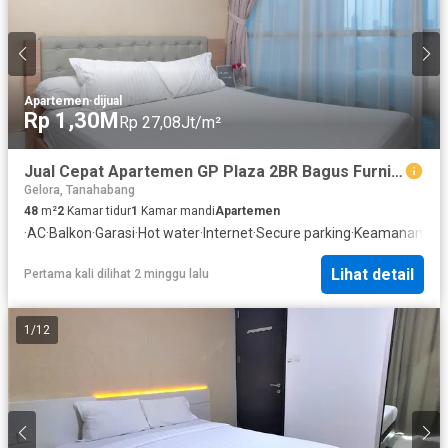
Apartemen
·
dijual
Rp 1,30M
Rp 27,08Jt/m²
Jual Cepat Apartemen GP Plaza 2BR Bagus Furnished Near Gedung DPR/MPR
Gelora, Tanahabang
48
m²
2
Kamar tidur
1
Kamar mandi
Apartemen
·
AC
·
Balkon
·
Garasi
·
Hot water
·
Internet
·
Secure parking
·
Keamanan
·
Kol
Lihat detail
Pertama kali dilihat 2 minggu lalu
1
/
12