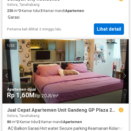
Gelora, Tanahabang
230
m²
3
Kamar tidur
3
Kamar mandi
Apartemen
·
Garasi
Lihat detail
Pertama kali dilihat 2 minggu lalu
1
/
33
Apartemen
·
dijual
Rp 1,60M
Rp 20Jt/m²
Jual Cepat Apartemen Unit Gandeng GP Plaza 2BR Furnished Dekat Senayan
Gelora, Tanahabang
80
m²
2
Kamar tidur
2
Kamar mandi
Apartemen
·
AC
·
Balkon
·
Garasi
·
Hot water
·
Secure parking
·
Keamanan
·
Kolam rena