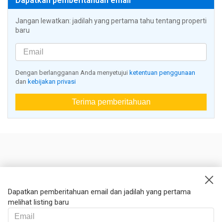
Dapatkan pemberitahuan email
Jangan lewatkan: jadilah yang pertama tahu tentang properti
baru
Dengan berlangganan Anda menyetujui
ketentuan penggunaan
dan
kebijakan privasi
Terima pemberitahuan
Nestoria
Kontak kami
Dapatkan pemberitahuan email dan jadilah yang pertama
melihat listing baru
Hukum
Syarat dan ketentuan