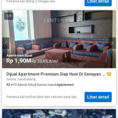
Lihat detail
Pertama kali dilihat 2 minggu lalu
1
/
9
Apartemen
·
dijual
Rp 1,90M
Rp 20,65Jt/m²
Dijual Apartment Premium Siap Huni Di Senayan Sudirman Jakpus
Gelora, Tanahabang
92
m²
1
Kamar tidur
2
Kamar mandi
Apartemen
Lihat detail
Pertama kali terlihat lebih dari sebulan yang lalu