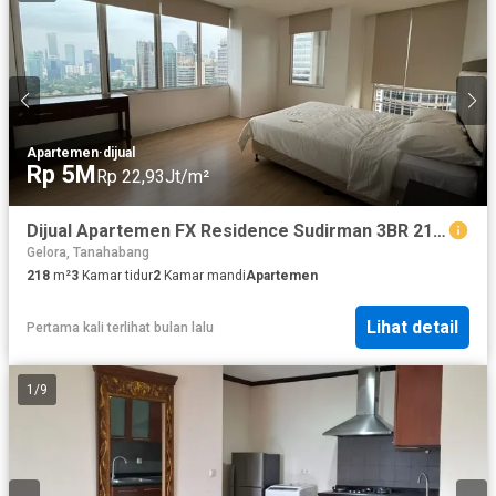
Apartemen
·
dijual
Rp 5M
Rp 22,93Jt/m²
Dijual Apartemen FX Residence Sudirman 3BR 218m2, furnished
Gelora, Tanahabang
218
m²
3
Kamar tidur
2
Kamar mandi
Apartemen
Lihat detail
Pertama kali terlihat bulan lalu
1
/
9