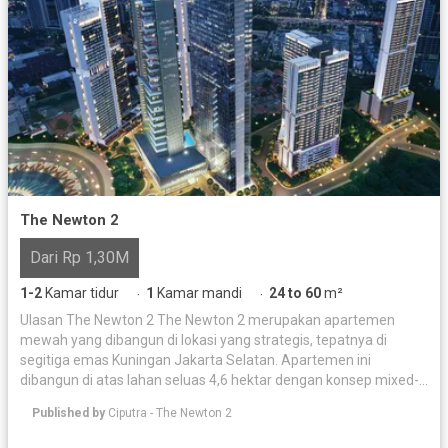
The Newton 2
Dari Rp 1,30M
1-2
Kamar tidur
1
Kamar mandi
24 to 60
m²
·
·
Ulasan The Newton 2 The Newton 2 merupakan apartemen
mewah yang dibangun di lokasi yang strategis, tepatnya di
segitiga emas Kuningan Jakarta Selatan. Apartemen ini
dibangun di atas lahan seluas 4,6 hektar dengan konsep mixed-
used development oleh pengembang ternama Ciputra Group.
Published by
Ciputra - The Newton 2
Apartemen ini menawarkan berbagai fasilitas bintang lima,
seperti kolam renang, pusat kebugaran, dan area lounge