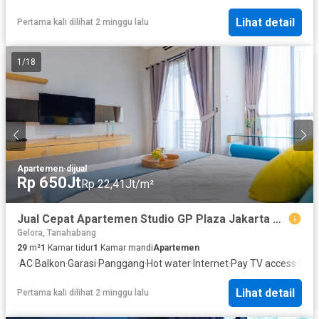
Lihat detail
Pertama kali dilihat 2 minggu lalu
1
/
18
Apartemen
·
dijual
Rp 650Jt
Rp 22,41Jt/m²
Jual Cepat Apartemen Studio GP Plaza Jakarta – Siap Huni, Dekat SCBD
Gelora, Tanahabang
29
m²
1
Kamar tidur
1
Kamar mandi
Apartemen
·
AC
·
Balkon
·
Garasi
·
Panggang
·
Hot water
·
Internet
·
Pay TV access
·
Secu
Lihat detail
Pertama kali dilihat 2 minggu lalu