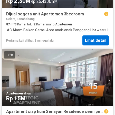
Rp 2,30M
Rp 26,43Jt/m²
Dijual segera unit Apartemen 3bedroom
Gelora, Tanahabang
87
m²
3
Kamar tidur
2
Kamar mandi
Apartemen
·
AC
·
Alarm
·
Balkon
·
Garasi
·
Area anak-anak
·
Panggang
·
Hot water
·
Inte
Lihat detail
Pertama kali dilihat 2 minggu lalu
1
/
10
Apartemen
·
dijual
Rp 15M
Apartment siap huni Senayan Residence semi penthouse dengan view 180^ lapangan golf