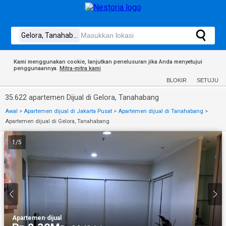
Kami menggunakan cookie, lanjutkan penelusuran jika Anda menyetujui
penggunaannya.
Mitra-mitra kami
BLOKIR
SETUJU
35.622 apartemen Dijual di Gelora, Tanahabang
Awal
>
Apartemen dijual di Jakarta Pusat
>
Apartemen dijual di Tanahabang
>
Apartemen dijual di Gelora, Tanahabang
1
/
5
Apartemen
·
dijual