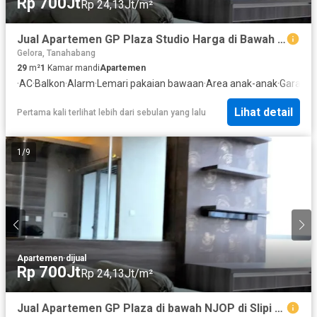
Rp 700Jt
Rp 24,13Jt/m²
Jual Apartemen GP Plaza Studio Harga di Bawah NJOP
Gelora, Tanahabang
29
m²
1
Kamar mandi
Apartemen
·
AC
·
Balkon
·
Alarm
·
Lemari pakaian bawaan
·
Area anak-anak
·
Garasi
·
R
Lihat detail
Pertama kali terlihat lebih dari sebulan yang lalu
1
/
9
Apartemen
·
dijual
Rp 700Jt
Rp 24,13Jt/m²
Jual Apartemen GP Plaza di bawah NJOP di Slipi dekat Sudirman Jakarta