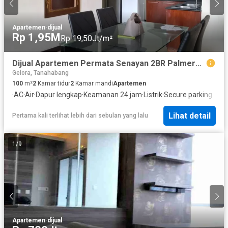
Apartemen
·
dijual
Rp 1,95M
Rp 19,50Jt/m²
Dijual Apartemen Permata Senayan 2BR Palmerah Jakarta Pusat
Gelora, Tanahabang
100
m²
2
Kamar tidur
2
Kamar mandi
Apartemen
·
AC
·
Air
·
Dapur lengkap
·
Keamanan 24 jam
·
Listrik
·
Secure parking
Lihat detail
Pertama kali terlihat lebih dari sebulan yang lalu
1
/
9
Apartemen
·
dijual