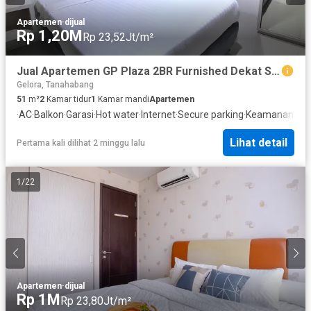
Apartemen
·
dijual
Rp 1,20M
Rp 23,52Jt/m²
Jual Apartemen GP Plaza 2BR Furnished Dekat SCBD Area & GBK Senayan
Gelora, Tanahabang
51
m²
2
Kamar tidur
1
Kamar mandi
Apartemen
·
AC
·
Balkon
·
Garasi
·
Hot water
·
Internet
·
Secure parking
·
Keamanan
·
Kol
Lihat detail
Pertama kali dilihat 2 minggu lalu
1
/
22
Apartemen
·
dijual
Rp 1M
Rp 23,80Jt/m²