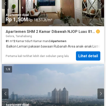
Apartemen
·
dijual
Rp 1,50M
Rp 18,51Jt/m²
Apartemen SHM 2 Kamar Dibawah NJOP Luas 81m Full Furnish Siap Huni
Gelora, Tanahabang
81
m²
2
Kamar tidur
1
Kamar mandi
Apartemen
·
Balkon
·
Lemari pakaian bawaan
·
Rubanah
·
Area anak-anak
·
Listrik
·
Ak
Lihat detail
Pertama kali terlihat lebih dari sebulan yang lalu
1
/
8
Apartemen
·
dijual