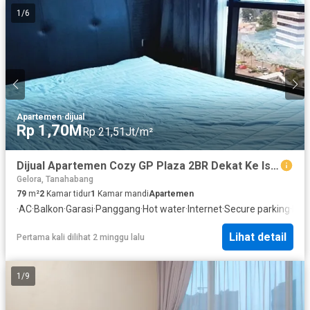
1
/
6
Apartemen
·
dijual
Rp 1,70M
Rp 21,51Jt/m²
Dijual Apartemen Cozy GP Plaza 2BR Dekat Ke Istora Senayan & JDC
Gelora, Tanahabang
79
m²
2
Kamar tidur
1
Kamar mandi
Apartemen
·
AC
·
Balkon
·
Garasi
·
Panggang
·
Hot water
·
Internet
·
Secure parking
·
Kea
Lihat detail
Pertama kali dilihat 2 minggu lalu
1
/
9