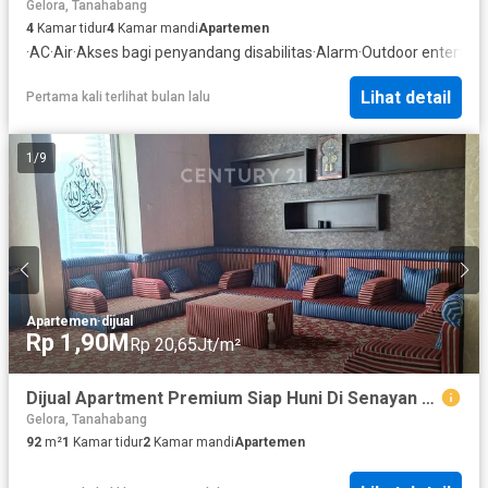
Gelora, Tanahabang
4
Kamar tidur
4
Kamar mandi
Apartemen
·
AC
·
Air
·
Akses bagi penyandang disabilitas
·
Alarm
·
Outdoor entertain
Lihat detail
Pertama kali terlihat bulan lalu
1
/
9
Apartemen
·
dijual
Rp 1,90M
Rp 20,65Jt/m²
Dijual Apartment Premium Siap Huni Di Senayan Sudirman Jakpus
Gelora, Tanahabang
92
m²
1
Kamar tidur
2
Kamar mandi
Apartemen