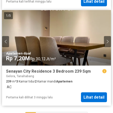
Lihat detail
Pertama kali terlihat minggu lalu
1
/
5
Apartemen
·
dijual
Rp 7,20M
Rp 30,12Jt/m²
Senayan City Residence 3 Bedroom 239 Sqm
Gelora, Tanahabang
239
m²
3
Kamar tidur
2
Kamar mandi
Apartemen
·
AC
Lihat detail
Pertama kali dilihat 3 minggu lalu