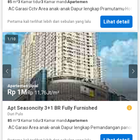
85
m²
3
Kamar tidur
3
Kamar mandi
Apartemen
·
AC
·
Garasi
·
Cctv
·
Area anak-anak
·
Dapur lengkap
·
Pramutamu
·
Hot wa
Lihat detail
Pertama kali terlihat lebih dari sebulan yang lalu
1
/
10
Apartemen
·
dijual
Rp 1M
Rp 11,76Jt/m²
Apt Seasoncity 3+1 BR Fully Furnished
Duri Pulo
85
m²
3
Kamar tidur
3
Kamar mandi
Apartemen
·
AC
·
Garasi
·
Area anak-anak
·
Dapur lengkap
·
Pemandangan panoram