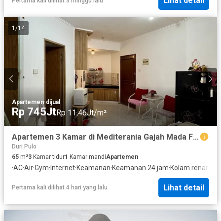
Lihat detail
Pertama kali dilihat 3 minggu lalu
1
/
14
Apartemen
·
dijual
Rp 745Jt
Rp 11,46Jt/m²
Apartemen 3 Kamar di Mediterania Gajah Mada Full Furnished
Duri Pulo
65
m²
3
Kamar tidur
1
Kamar mandi
Apartemen
·
AC
·
Air
·
Gym
·
Internet
·
Keamanan
·
Keamanan 24 jam
·
Kolam renang
·
A
Lihat detail
Pertama kali dilihat 4 hari yang lalu