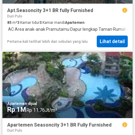
Apt.Seasoncity 3+1 BR fully Furnished
Duri Pulo
85
m²
3
Kamar tidur
3
Kamar mandi
Apartemen
·
AC
·
Area anak-anak
·
Pramutamu
·
Dapur lengkap
·
Taman
·
Rumah jag
Lihat detail
Pertama kali terlihat lebih dari sebulan yang lalu
1
/
10
Apartemen
·
dijual
Rp 1M
Rp 11,76Jt/m²
Apartemen Seasoncity 3+1 BR Fully Furnished
Duri Pulo