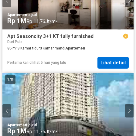
Apartemen
·
dijual
Rp 1M
Rp 11,76Jt/m²
Apt Seasoncity 3+1 KT fully furnished
Duri Pulo
85
m²
3
Kamar tidur
3
Kamar mandi
Apartemen
Lihat detail
Pertama kali dilihat 5 hari yang lalu
1
/
8
Apartemen
·
dijual
Rp 1M
Rp 11,76Jt/m²