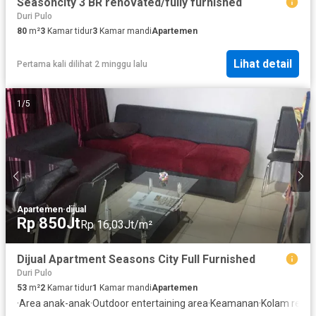
Seasoncity 3 BR renovated/fully furnished
Duri Pulo
80
m²
3
Kamar tidur
3
Kamar mandi
Apartemen
Lihat detail
Pertama kali dilihat 2 minggu lalu
1
/
5
Apartemen
·
dijual
Rp 850Jt
Rp 16,03Jt/m²
Dijual Apartment Seasons City Full Furnished
Duri Pulo
53
m²
2
Kamar tidur
1
Kamar mandi
Apartemen
·
Area anak-anak
·
Outdoor entertaining area
·
Keamanan
·
Kolam rena