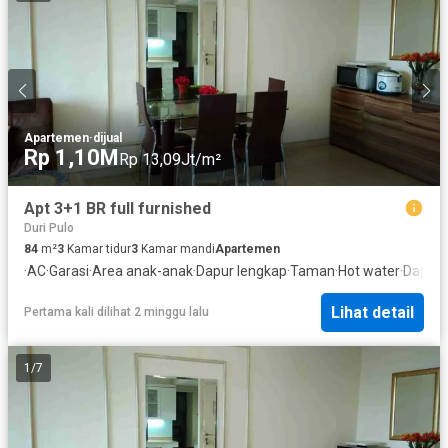
Apartemen
·
dijual
Rp 1,10M
Rp 13,09Jt/m²
Apt 3+1 BR full furnished
Duri Pulo
84
m²
3
Kamar tidur
3
Kamar mandi
Apartemen
·
AC
·
Garasi
·
Area anak-anak
·
Dapur lengkap
·
Taman
·
Hot water
·
Dapur 
Lihat detail
Pertama kali dilihat 2 minggu lalu
1
/
7