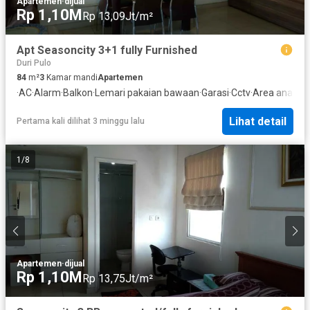
Apartemen
·
dijual
Rp 1,10M
Rp 13,09Jt/m²
Apt Seasoncity 3+1 fully Furnished
Duri Pulo
84
m²
3
Kamar mandi
Apartemen
·
AC
·
Alarm
·
Balkon
·
Lemari pakaian bawaan
·
Garasi
·
Cctv
·
Area anak-a
Lihat detail
Pertama kali dilihat 3 minggu lalu
1
/
8
Apartemen
·
dijual
Rp 1,10M
Rp 13,75Jt/m²