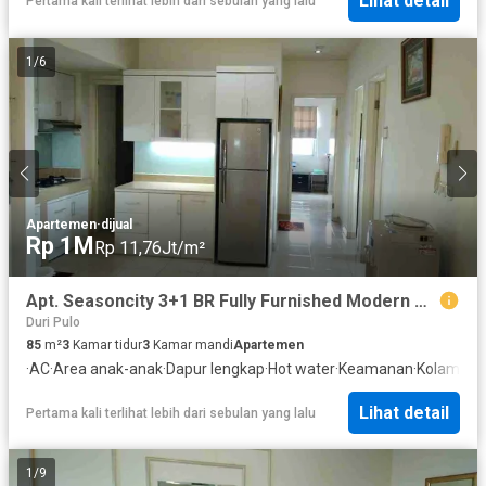
Lihat detail
Pertama kali terlihat lebih dari sebulan yang lalu
1
/
6
Apartemen
·
dijual
Rp 1M
Rp 11,76Jt/m²
Apt. Seasoncity 3+1 BR Fully Furnished Modern Mininalist.
Duri Pulo
85
m²
3
Kamar tidur
3
Kamar mandi
Apartemen
·
AC
·
Area anak-anak
·
Dapur lengkap
·
Hot water
·
Keamanan
·
Kolam re
Lihat detail
Pertama kali terlihat lebih dari sebulan yang lalu
1
/
9