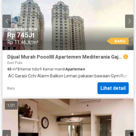
Apartemen
·
dijual
Rp 745Jt
BARU
Rp 11,46Jt/m²
Dijual Murah Pooollll Apartemen Mediterania Gajah Mada) Jakarta Barat
Duri Pulo
65
m²
3
Kamar tidur
1
Kamar mandi
Apartemen
·
AC
·
Garasi
·
Cctv
·
Alarm
·
Balkon
·
Lemari pakaian bawaan
·
Gym
·
Rumah 
Lihat detail
Baru
1
/
21