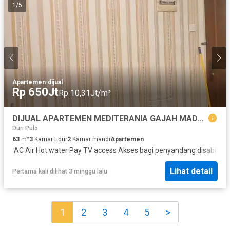
1
/
5
Apartemen
·
dijual
Rp 650Jt
Rp 10,31Jt/m²
DIJUAL APARTEMEN MEDITERANIA GAJAH MADA TOWER B LANTAI 21 UNFURNSIHED
Duri Pulo
63
m²
3
Kamar tidur
2
Kamar mandi
Apartemen
·
AC
·
Air
·
Hot water
·
Pay TV access
·
Akses bagi penyandang disabilitas
Lihat detail
Pertama kali dilihat 3 minggu lalu
1
2
3
4
5
>