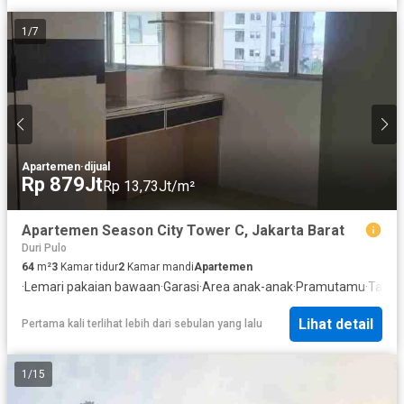
1
/
7
Apartemen
·
dijual
Rp 879Jt
Rp 13,73Jt/m²
Apartemen Season City Tower C, Jakarta Barat
Duri Pulo
64
m²
3
Kamar tidur
2
Kamar mandi
Apartemen
·
Lemari pakaian bawaan
·
Garasi
·
Area anak-anak
·
Pramutamu
·
Tama
Lihat detail
Pertama kali terlihat lebih dari sebulan yang lalu
1
/
15