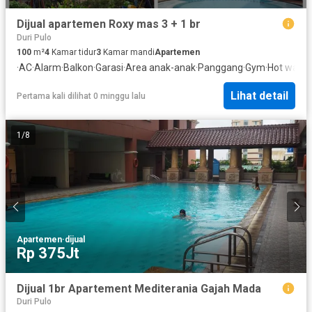
Dijual apartemen Roxy mas 3 + 1 br
Duri Pulo
100
m²
4
Kamar tidur
3
Kamar mandi
Apartemen
·
AC
·
Alarm
·
Balkon
·
Garasi
·
Area anak-anak
·
Panggang
·
Gym
·
Hot water
Lihat detail
Pertama kali dilihat 0 minggu lalu
1
/
8
Apartemen
·
dijual
Rp 375Jt
Dijual 1br Apartement Mediterania Gajah Mada
Duri Pulo