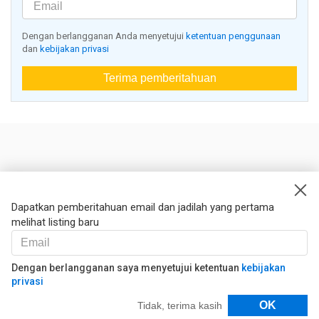
Dengan berlangganan Anda menyetujui
ketentuan penggunaan
dan
kebijakan privasi
Terima pemberitahuan
Nestoria
Kontak kami
Dapatkan pemberitahuan email dan jadilah yang pertama
melihat listing baru
Hukum
Syarat dan ketentuan
Kebijakan privasi
Dengan berlangganan saya menyetujui ketentuan
kebijakan
privasi
Kebijakan Cookies
Filter
OK
Tidak, terima kasih