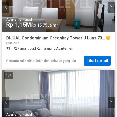
Apartemen
·
dijual
Rp 1,15M
Rp 15,75Jt/m²
DIJUAL Condominium Greenbay Tower J Luas 73m² Middle floor
Duri Pulo
73
m²
2
Kamar tidur
2
Kamar mandi
Apartemen
Lihat detail
Pertama kali terlihat lebih dari sebulan yang lalu
1
/
7
Apartemen
·
dijual