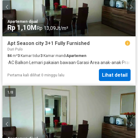
Apartemen
·
dijual
Rp 1,10M
Rp 13,09Jt/m²
Apt Season city 3+1 Fully Furnished
Duri Pulo
84
m²
3
Kamar tidur
3
Kamar mandi
Apartemen
·
AC
·
Balkon
·
Lemari pakaian bawaan
·
Garasi
·
Area anak-anak
·
Pramut
Lihat detail
Pertama kali dilihat 0 minggu lalu
1
/
8