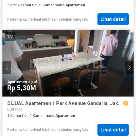
58
m²
2
Kamar tidur
1
Kamar mandi
Apartemen
Lihat detail
Pertama kali terlihat lebih dari sebulan yang lalu
1
/
7
Apartemen
·
dijual
Rp 5,30M
DIJUAL Apartemen 1 Park Avenue Gandaria, Jakarta Selatan Tower King
Duri Pulo
2
Kamar tidur
1
Kamar mandi
Apartemen
Lihat detail
Pertama kali terlihat lebih dari sebulan yang lalu