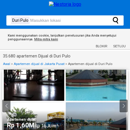
Kami menggunakan cookie, lanjutkan penelusuran jika Anda menyetujui
penggunaannya.
Mitra-mitra kami
BLOKIR
SETUJU
35.680 apartemen Dijual di Duri Pulo
Awal
>
Apartemen dijual di Jakarta Pusat
>
Apartemen dijual di Duri Pulo
1
/
3
Apartemen
·
dijual
Rp 1,60M
Rp 16Jt/m²