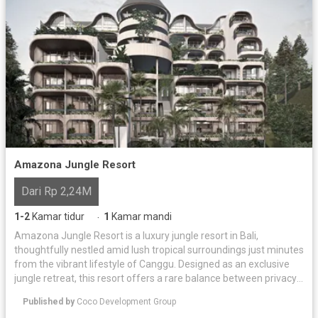
Amazona Jungle Resort
Dari Rp 2,24M
1-2
Kamar tidur
1
Kamar mandi
·
Amazona Jungle Resort is a luxury jungle resort in Bali,
thoughtfully nestled amid lush tropical surroundings just minutes
from the vibrant lifestyle of Canggu. Designed as an exclusive
jungle retreat, this resort offers a rare balance between privacy,
nature, and modern comfort. The resort features 41 premium
Published by
Coco Development Group
jungle villas across seven levels, each blending vintage luxury