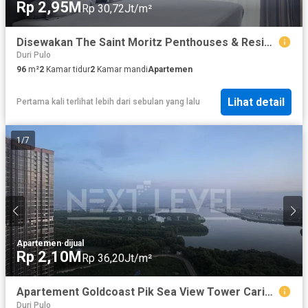
Rp 2,95M
Rp 30,72Jt/m²
Disewakan The Saint Moritz Penthouses & Residences Private Lift luas 96m
Duri Pulo
96
m²
2
Kamar tidur
2
Kamar mandi
Apartemen
Lihat detail
Pertama kali terlihat lebih dari sebulan yang lalu
1
/
7
Apartemen
·
dijual
Rp 2,10M
Rp 36,20Jt/m²
Apartement Goldcoast Pik Sea View Tower Caribean Oakwood Lantai 25 Luas 58M2
Duri Pulo