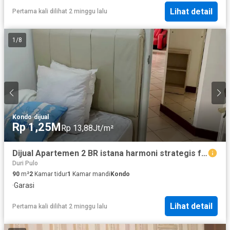
Lihat detail
Pertama kali dilihat 2 minggu lalu
1
/
8
Kondo
·
dijual
Rp 1,25M
Rp 13,88Jt/m²
Dijual Apartemen 2 BR istana harmoni strategis full furnish
Duri Pulo
90
m²
2
Kamar tidur
1
Kamar mandi
Kondo
·
Garasi
Lihat detail
Pertama kali dilihat 2 minggu lalu