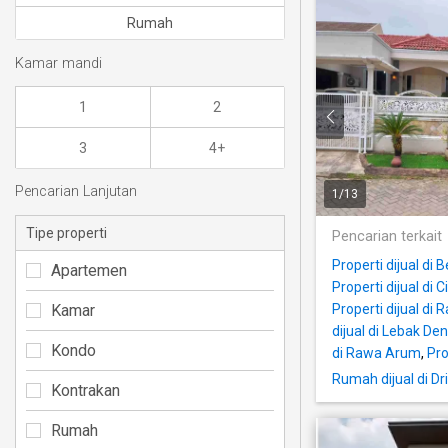
Rumah
Kamar mandi
1
2
3
4+
Pencarian Lanjutan
1
/
13
Tipe properti
Pencarian terkait
Properti dijual di
Apartemen
Properti dijual di 
Kamar
Properti dijual di
dijual di Lebak De
Kondo
di Rawa Arum
,
Pro
Rumah dijual di Dr
Kontrakan
Rumah