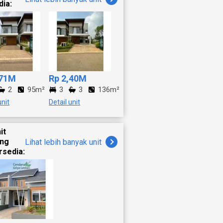
dia:
,71M
Rp 2,40M
2
95m²
3
3
136m²
unit
Detail unit
it
ang
Lihat lebih banyak unit
rsedia: