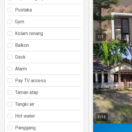
Pustaka
Gym
Kolam renang
1
/
7
Balkon
Deck
Alarm
Pay TV access
Taman atap
Tangki air
Hot water
1
/
13
Panggang