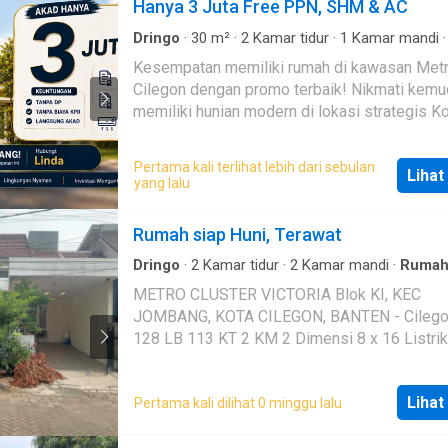
Hanya 3 Juta Free PPN, SHM & AC
Dringo
·
30
m²
·
2
Kamar tidur
·
1
Kamar mandi
·
Air
·
Keamanan
·
Keamanan 24 jam
·
Kolam ren
Kesempatan memiliki rumah di kawasan Met
Cilegon dengan promo terbaik! Nikmati kemudahan
memiliki hunian modern di lokasi strategis K
Cilegon hanya dengan akad mulai 3 juta all in.
Keunggulan: - Tanpa DP - Tanpa Biaya KPR -
Pertama kali terlihat lebih dari sebulan
Lihat
Langsung Akad - Free PPN - Free SHM - Fre
yang lalu
Berlokasi di kawasan Metro Cilegon yang mem
fasilitas sport center, kolam renang, waterbo
Rumah siap Huni, Terawat
pusat bisnis, sarana ibadah, dan area komersi
Akses cepat ke Tol Cilegon Barat, Tol Cilegon
Dringo
·
2
Kamar tidur
·
2
Kamar mandi
·
Ruma
kawasan industri, pusat kota, rumah sakit, sek
METRO CLUSTER VICTORIA Blok KI, KEC
hingga Pelabuhan Merak. Hunian ideal untuk tempat
JOMBANG, KOTA CILEGON, BANTEN - Cilego
tinggal maupun investasi 
128 LB 113 KT 2 KM 2 Dimensi 8 x 16 Listri
Rp 690.000.000 SHM Hadap Timur Perumahan
Metro Cluster Victoria, Cilegon, Banten, siap
Lihat
Pertama kali dilihat 0 minggu lalu
ditempati, terawat, lokasi strategis, dekat RS
Cilegon, dekat dengan kawasan industri Cile