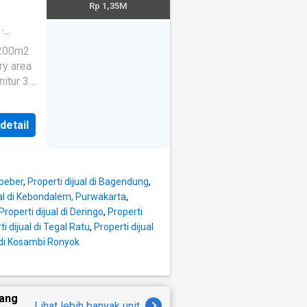
Rp 1,35M
·
tur 3
 detail
ibeber
,
Properti dijual di Bagendung
,
ual di Kebondalem, Purwakarta
,
Properti dijual di Deringo
,
Properti
ti dijual di Tegal Ratu
,
Properti dijual
l di Kosambi Ronyok
yang
Lihat lebih banyak unit