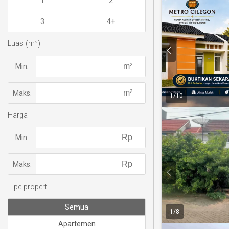
1
2
3
4+
Luas (m²)
Min.
Maks.
1
/
10
Harga
Min.
Maks.
Tipe properti
Semua
1
/
8
Apartemen