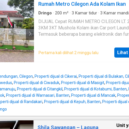
Rumah Metro Cilegon Ada Kolam Ikan
Dringo
·
200
m²
·
3
Kamar tidur
·
3
Kamar mandi
Rumah
DIJUAL Cepat RUMAH METRO CILEGON LT. 200m2
3KM 3KT Mushola Kolam ikan Car port Laundry area
Termasuk beberapa barang elektronik dan furni
menit ke RS 10 menit ke exit tol Cilegon Timur 10
menit ke Mall 5 menit ke pusat kota Open Price: Rp.
Lihat
Pertama kali dilihat 2 minggu lalu
1.700.000.000 Nego
 Bendungan, Cilegon
,
Properti dijual di Cikerai
,
Properti dijual di Bulakan, C
Ciwedus
,
Properti dijual di Ciwaduk
,
Properti dijual di Masigit
,
Properti dij
 Ramanuju
,
Properti dijual di Citangkil
,
Properti dijual di Kotabumi, Banten
,
nok
,
Properti dijual di Warnasari, Banten
,
Properti dijual di Mancak
,
Proper
perti dijual di Randakari
,
Properti dijual di Kepuh, Banten
,
Properti dijua
ingo
Unit 
Shila Sawangan – Laguna