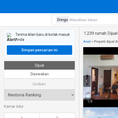
1.239 rumah Dijual
Terima iklan baru di kotak masuk
Anda
Awal
>
Properti dijual d
Simpan pencarian ini
Dijual
Disewakan
Urutkan:
1
/
5
Kamar tidur