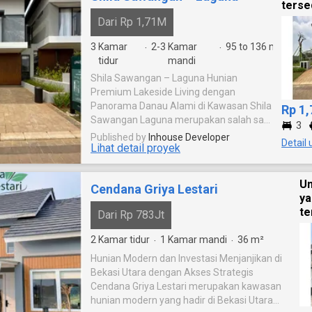
terse
Dari Rp 1,71M
3
Kamar
2-3
Kamar
95 to 136
m²
·
·
tidur
mandi
Shila Sawangan – Laguna Hunian
Premium Lakeside Living dengan
Panorama Danau Alami di Kawasan Shila
Rp 1
Sawangan Laguna merupakan salah satu
3
cluster premium yang tergabung dalam
Published by
Inhouse Developer
Detail 
Lihat detail proyek
Lake Series di kawasan Shila Sawangan,
township modern yang dikembangkan
oleh PT Diamond Development Indonesia
Un
Cendana Griya Lestari
bersama Vasanta Group. Mengusung
y
konsep Living by The Lake, Laguna
te
Dari Rp 783Jt
menghadirkan pengalaman tinggal yang
menyatu dengan alam melalui panorama
2
Kamar tidur
1
Kamar mandi
36
m²
·
·
danau alami seluas 26 hektare, ruang
Hunian Modern dan Investasi Menjanjikan di
terbuka hijau yang luas, serta lingkungan
Bekasi Utara dengan Akses Strategis
eksklusif yang dirancang untuk
Cendana Griya Lestari merupakan kawasan
mendukung gaya hidup modern dan
hunian modern yang hadir di Bekasi Utara
sehat. Sebagai bagian dari kawasan