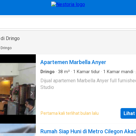
 di Dringo
i Dringo
Apartemen Marbella Anyer
Dringo
·
38
m²
·
1
Kamar tidur
·
1
Kamar mandi
·
Apartemen
·
AC
·
Alarm
·
Balkon
·
Lemari pakai
Dijual apartemen Marbella Anyer full furnishe
bawaan
·
Garasi
·
Cctv
·
Area anak-anak
·
Pramu
Studio
Deck
·
Akses bagi penyandang disabilitas
·
Listri
lengkap
·
Taman
·
Perapian
·
Fully fenced
·
Gym
jaga
·
Hot water
·
Angkat
·
Secure parking
·
Keam
Telephone
·
Lapangan tenis
·
Televisi
·
Air
·
Wifi
Lihat
Pertama kali terlihat bulan lalu
Rumah Siap Huni di Metro Cilegon Aka