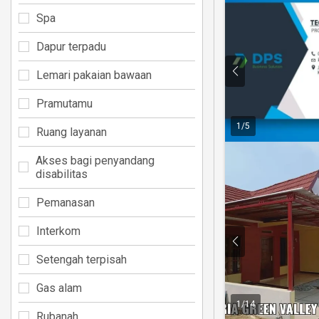
Spa
Dapur terpadu
Lemari pakaian bawaan
Pramutamu
1
/
5
Ruang layanan
Akses bagi penyandang
disabilitas
Pemanasan
Interkom
Setengah terpisah
Gas alam
1
/
14
Rubanah