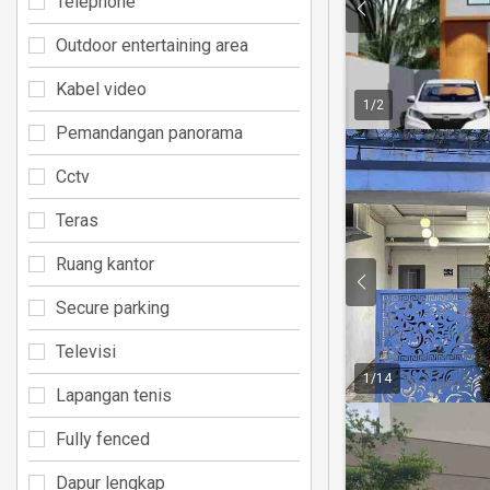
Telephone
Outdoor entertaining area
Kabel video
1
/
2
Pemandangan panorama
Cctv
Teras
Ruang kantor
Secure parking
Televisi
1
/
14
Lapangan tenis
Fully fenced
Dapur lengkap