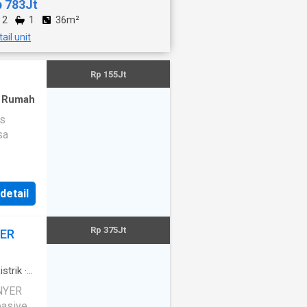
p 783Jt
2
1
36m²
ail unit
Rp 155Jt
·
Rumah
as
sa
 detail
Rp 375Jt
YER
istrik
·
si
·
NYER