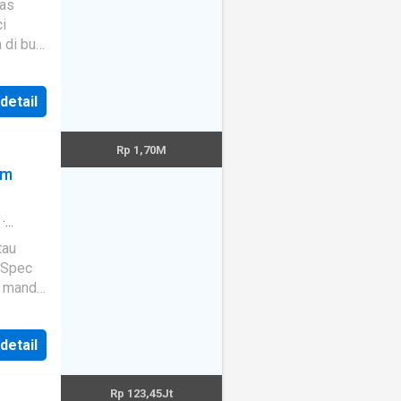
jam
·
i
or AC 1
 watt
 detail
uta nett Lokasi : Cilegon
Rp 1,70M
em
·
manan
·
tau
 Spec
 mandi
4 mobil
ga Rp
 detail
Rp 123,45Jt